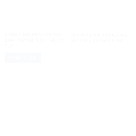
KHÔNG THỂ BIẾN 328 HỌC
Xây dựng môi trường mạng
SINH THÀNH “TẬP THỂ CÓ
văn minh, có trách nhiệm
TỘI”
PHÁP LUẬT