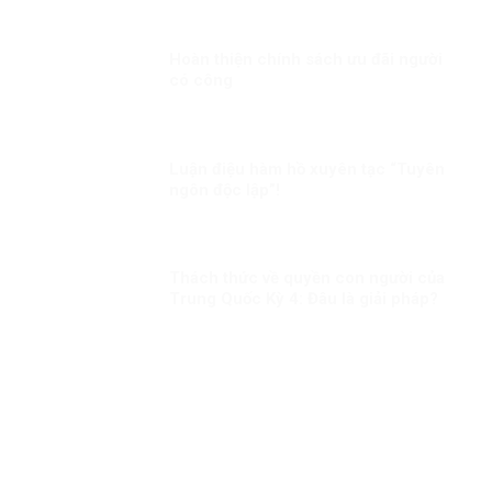
Hoàn thiện chính sách ưu đãi người
có công
Luận điệu hàm hồ xuyên tạc “Tuyên
ngôn độc lập”!
Thách thức về quyền con người của
Trung Quốc Kỳ 4: Đâu là giải pháp?