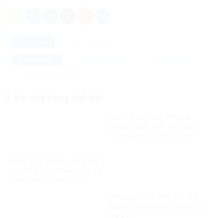
Danh mục:
Thế giới
Tin Tức
chống dịch CoVid-19
Covid ở Mỹ
Thẻ tìm kiếm:
phòng chống COVID
Bài viết cùng chủ đề:
Tòa Canada bác đơn của
Phương Ngô, VinFast chính
thức vượt “cửa ải” đầu tiên
trong vụ kiện xuyên biên giới
Thuật toán không biết thương
trẻ em: Vì sao nhiều quốc gia
đang tăng cường bảo vệ
người dưới 16 tuổi trên mạng
Không chỉ hạn chế, cần tạo
xã hội?
không gian mạng an toàn cho
trẻ em