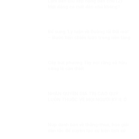
Lạm bàn EIU xếp hạng dân chủ (2):
Một đảng có mất dân chủ không?
Bổ sung ‘Lý luận về Đường lối Đổi mới’
– Bước tiến chiến lược trong nền tảng
tư tưởng của Đảng!
Cây bút phương Tây nói rằng sở hữu
công là cần thiết
NHÂN QUYỀN GIÁ TRỊ CAO QUÝ
LUÔN THUỘC VỀ MỌI NGƯỜI KỲ II: Ở
VIỆT NAM, NHÂN QUYỀN LUÔN
THUỘC VỀ NHÂN DÂN, VÌ NHÂN DÂN
Núp danh bàn về thắng-thua, hòa giải
dân tộc để xuyên tạc sự kiện lịch sử
30/4