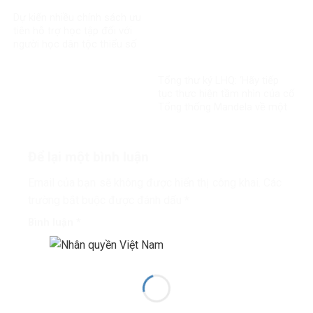
Dự kiến nhiều chính sách ưu
tiên hỗ trợ học tập đối với
người học dân tộc thiểu số
rất ít người
Tổng thư ký LHQ: ‘Hãy tiếp
tục thực hiện tầm nhìn của cố
Tổng thống Mandela về một
thế giới công bằng, toàn diện,
bình đẳng và hòa bình’
Để lại một bình luận
Email của bạn sẽ không được hiển thị công khai.
Các
trường bắt buộc được đánh dấu
*
Bình luận
*