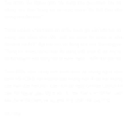
Tuy nhiên, Bộ Ngoại giao Mỹ cũng kêu gọi người Mỹ nói
chung nên thận trọng khi ra nước ngoài “do tính chất khó
lường của đại dịch”.
Trong lúc Đài CNN thông tin nhiều quốc gia vẫn tiếp tục nói
không với công dân Mỹ, một số hãng tin quốc tế như
Reuters và AFP đặt câu hỏi về động thái của Washington.
“Trong khi nhiều nước châu Âu đang siết chặt đi lại, Mỹ lại
dỡ bỏ khuyến cáo công dân ra nước ngoài”, AFP đặt vấn đề.
Theo CNN, hiện Trung tâm Kiểm soát và phòng ngừa dịch
bệnh Mỹ (CDC) vẫn khuyến cáo không nên đi du lịch không
cần thiết đến hơn 200 điểm đến do nguy cơ mắc COVID-19
cao. Bộ Ngoại giao Mỹ trước đó cho biết việc dỡ bỏ cảnh
báo được tiến hành với sự phối hợp chặt chẽ của CDC.
Bảo Duy