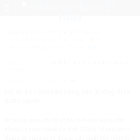
Skip
to
content
Mẹo nhỏ:
Để tìm kiếm chính xác tin bài của
nhanquyenvn.org, hãy search trên Google với cú pháp: "Từ
khóa" + "nhanquyenvn.org".
Tìm kiếm ngay
Trang chủ
»
Tin Tức
»
Mỹ dỡ bỏ cảnh báo công dân ‘không đi ra
nước ngoài’
35050
7 Tháng 8, 2020
Thế giới
Tin Tức
Mỹ dỡ bỏ cảnh báo công dân ‘không đi ra
nước ngoài’
Bộ Ngoại giao Mỹ đã dỡ bỏ cảnh báo người dân
không ra nước ngoài do dịch COVID-19 sau hơn 4
tháng áp dụng và sẽ đưa ra các cảnh báo riêng lẻ