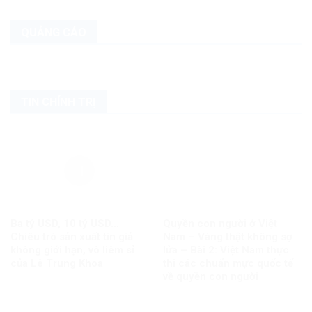
QUẢNG CÁO
TIN CHÍNH TRỊ
Ba tỷ USD, 10 tỷ USD…
Quyền con người ở Việt
Chiêu trò sản xuất tin giả
Nam – Vàng thật không sợ
không giới hạn, vô liêm sỉ
lửa – Bài 2: Việt Nam thực
của Lê Trung Khoa
thi các chuẩn mực quốc tế
về quyền con người