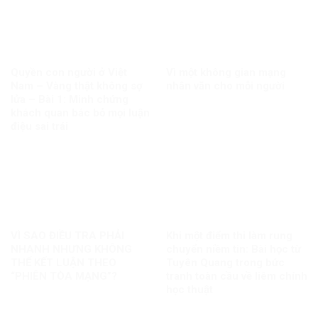
Quyền con người ở Việt
Vì một không gian mạng
Nam – Vàng thật không sợ
nhân văn cho mỗi người
lửa – Bài 1: Minh chứng
khách quan bác bỏ mọi luận
điệu sai trái
VÌ SAO ĐIỀU TRA PHẢI
Khi một điểm thi làm rung
NHANH NHƯNG KHÔNG
chuyển niềm tin: Bài học từ
THỂ KẾT LUẬN THEO
Tuyên Quang trong bức
“PHIÊN TÒA MẠNG”?
tranh toàn cầu về liêm chính
học thuật