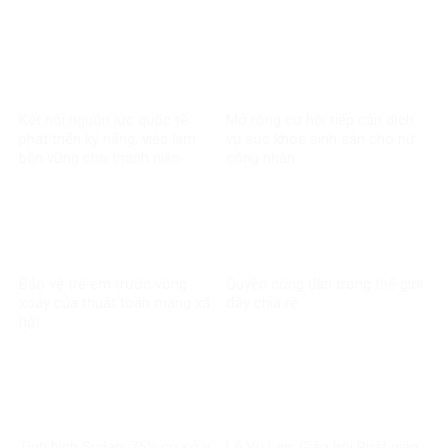
Kết nối nguồn lực quốc tế
Mở rộng cơ hội tiếp cận dịch
phát triển kỹ năng, việc làm
vụ sức khỏe sinh sản cho nữ
bền vững cho thanh niên
công nhân
Bảo vệ trẻ em trước vòng
Quyền công dân trong thế giới
xoáy của thuật toán mạng xã
đầy chia rẽ
hội
Tình hình Sudan: 75% cơ sở y
Lễ Vu Lan: Giáo hội Phật giáo