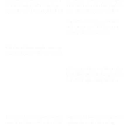
tế khôi phục hoạt động, huy
Việt Nam yêu cầu tăng ni tích
động hơn 293 triệu USD để tái
cực tham gia công tác đền
thiết
ơn đáp nghĩa
Tây Ninh: Khởi tố vụ án nuôi
nhốt, mua bán 104 động vật
hoang dã trái pháp luật
Đối thoại Nhân quyền thường
niên Việt Nam – EU năm 2026
Lễ Vu Lan: Giáo hội Phật giáo
Việt Nam yêu cầu tăng ni tích
cực tham gia công tác đền
ơn đáp nghĩa
Đối thoại Nhân quyền thường
Hợp lực đa bên thúc đẩy giảm
niên Việt Nam – EU năm 2026
nghèo đa chiều bền vững