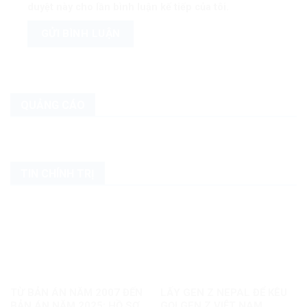
duyệt này cho lần bình luận kế tiếp của tôi.
QUẢNG CÁO
TIN CHÍNH TRỊ
TỪ BẢN ÁN NĂM 2007 ĐẾN
LẤY GEN Z NEPAL ĐỂ KÊU
BẢN ÁN NĂM 2025: HỒ SƠ
GỌI GEN Z VIỆT NAM