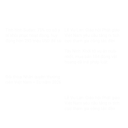
Tình hình Sudan: 75% cơ sở y
Lễ Vu Lan: Giáo hội Phật giáo
tế khôi phục hoạt động, huy
Việt Nam yêu cầu tăng ni tích
động hơn 293 triệu USD để tái
cực tham gia công tác đền
thiết
ơn đáp nghĩa
Tây Ninh: Khởi tố vụ án nuôi
nhốt, mua bán 104 động vật
hoang dã trái pháp luật
Đối thoại Nhân quyền thường
niên Việt Nam – EU năm 2026
Lễ Vu Lan: Giáo hội Phật giáo
Việt Nam yêu cầu tăng ni tích
cực tham gia công tác đền
ơn đáp nghĩa