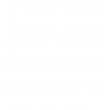
Một người sau đó được đưa đến bệnh viện chuyên điều trị
COVID-19. Trong khi người thứ 2 được đưa đến một bệnh
viện khác.
Quãng đường tới bệnh viện thứ 2 trên chỉ dài 4km, nhưng tài
xế đã đi đường vòng tới 18km. Trên đường đi, tài xế dừng
xe tại một nơi hoang vắng và cưỡng bức bệnh nhân 22 tuổi
ngay trong xe.
Người này đe dọa nạn nhân rằng cô sẽ phải chịu hậu quả
thảm khốc nếu lên tiếng tố cáo. Nhưng ngay sau khi nhập
viện, nữ bệnh nhân đã thông báo về vụ tấn công với bác sĩ.
Nghi phạm bị bắt vài giờ sau đó. Cảnh sát phát hiện người
đàn ông 29 tuổi này từng liên quan đến một số vụ án, bao
gồm cả một vụ giết người.
Cơ quan điều tra cho biết bị can – hiện đang cách ly – sẽ ra