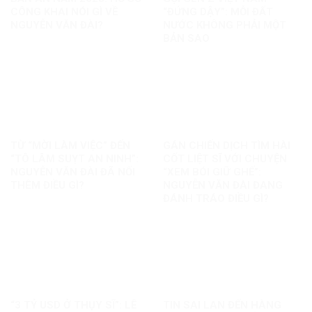
CÔNG KHAI NÓI GÌ VỀ
“ĐỨNG DẬY”: MỖI ĐẤT
NGUYỄN VĂN ĐÀI?
NƯỚC KHÔNG PHẢI MỘT
BẢN SAO
TỪ “MỜI LÀM VIỆC” ĐẾN
GÁN CHIẾN DỊCH TÌM HÀI
“TÔ LÂM SUỴT AN NINH”:
CỐT LIỆT SĨ VỚI CHUYỆN
NGUYỄN VĂN ĐÀI ĐÃ NỐI
“XEM BÓI GIỮ GHẾ”:
THÊM ĐIỀU GÌ?
NGUYỄN VĂN ĐÀI ĐANG
ĐÁNH TRÁO ĐIỀU GÌ?
“3 TỶ USD Ở THỤY SĨ”: LÊ
TIN SAI LAN ĐẾN HÀNG