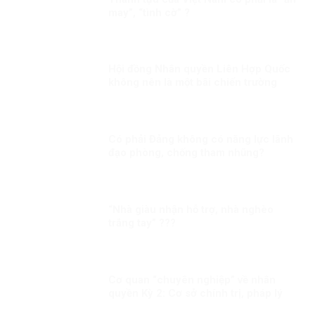
may”, “tình cờ” ?
Hội đồng Nhân quyền Liên Hợp Quốc
không nên là một bãi chiến trường
Có phải Đảng không có năng lực lãnh
đạo phòng, chống tham nhũng?
“Nhà giàu nhận hỗ trợ, nhà nghèo
trắng tay” ???
Cơ quan “chuyên nghiệp” về nhân
quyền Kỳ 2: Cơ sở chính trị, pháp lý
cho việc xây dựng CQNQQG ở Việt