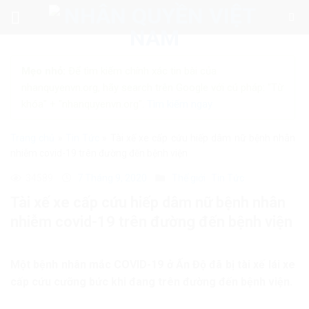
Skip
to
content
Mẹo nhỏ:
Để tìm kiếm chính xác tin bài của
nhanquyenvn.org, hãy search trên Google với cú pháp: "Từ
khóa" + "nhanquyenvn.org".
Tìm kiếm ngay
Trang chủ
»
Tin Tức
»
Tài xế xe cấp cứu hiếp dâm nữ bệnh nhân
nhiễm covid-19 trên đường đến bệnh viện
34589
7 Tháng 9, 2020
Thế giới
Tin Tức
Tài xế xe cấp cứu hiếp dâm nữ bệnh nhân
nhiễm covid-19 trên đường đến bệnh viện
Một bệnh nhân mắc COVID-19 ở Ấn Độ đã bị tài xế lái xe
cấp cứu cưỡng bức khi đang trên đường đến bệnh viện.