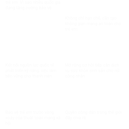
trẻ em: Vì sao nhiều quốc gia
đang tăng cường bảo vệ
người dưới 16 tuổi trên mạng
Không chỉ hạn chế, cần tạo
xã hội?
không gian mạng an toàn cho
trẻ em
Kết nối nguồn lực quốc tế
Mở rộng cơ hội tiếp cận dịch
phát triển kỹ năng, việc làm
vụ sức khỏe sinh sản cho nữ
bền vững cho thanh niên
công nhân
Bảo vệ trẻ em trước vòng
Quyền công dân trong thế giới
xoáy của thuật toán mạng xã
đầy chia rẽ
hội