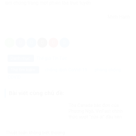
làm chứng trong một phiên tòa trực tuyến.
Minh Hạnh
Danh mục:
Thế giới
Tin Tức
chống dịch CoVid-19
phòng chống
Thẻ tìm kiếm:
COVID
Bài viết cùng chủ đề:
Tòa Canada bác đơn của
Phương Ngô, VinFast chính
thức vượt “cửa ải” đầu tiên
trong vụ kiện xuyên biên giới
Thuật toán không biết thương