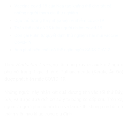
Vaccine covid-19 của Nga tạo kháng thể cho tất cả
những người tham gia thử nghiệm
Cựu thủ tướng Italy nhập viện vì nhiễm covid-19
Toàn thế giới có 25 triệu người nhiễm covid-19
Con gái Putin tự quyết định thử nghiệm hai mũi vaccine
Covid-19
Anh phát hiện chất có thể ngăn ngừa SARS-CoV-2
Theo
Hindustan Times
, vụ tấn công xảy ra sau khi 2 người
phụ nữ trong 1 gia đình ở Pathanamthitta (Kerala, Ấn Độ)
được phát hiện mắc COVID-19.
Những người này nhận kết quả dương tính vào tối thứ Bảy,
5/9, và được đưa đến cơ sở y tế bằng xe cấp cứu. Trên xe,
ngoài 2 người phụ nữ nói trên và tài xế, thì không còn bất cứ
thành viên nào khác trong gia đình.