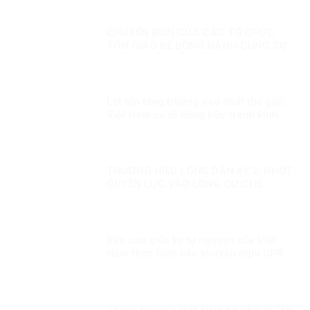
CHUYỂN BIẾN CỦA CÁC TỔ CHỨC
TÔN GIÁO ĐỂ ĐỒNG HÀNH CÙNG SỰ
PHÁT TRIỂN CỦA ĐẤT NƯỚC
Lọt tốp tăng trưởng cao nhất thế giới,
Việt Nam có tô hồng bức tranh kinh
tế?
THƯƠNG HIỆU LÒNG DÂN KỲ 2: NHỐT
QUYỀN LỰC VÀO LỒNG CƠ CHẾ
Báo cáo giữa kỳ tự nguyện của Việt
Nam thực hiện các khuyến nghị UPR
chu kỳ III Kỳ 1: LHQ đánh giá cao Việt
Nam đã chủ động đương đầu với các
thách thức trong bảo đảm quyền con
người
Thành tựu của Việt Nam có phải là “ăn