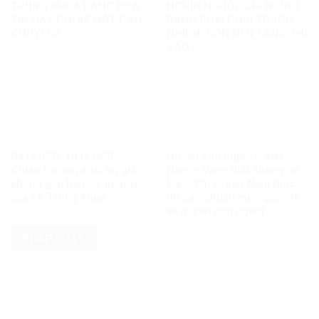
TRUNG KHOA ĐANG ĐƯA
NGHÌN NGƯỜI: CHỈ NGƯỜI
TIN HAY CHỈ KỂ MỘT CÂU
ĐĂNG PHẢI CHỊU TRÁCH
CHUYỆN?
NHIỆM, CÒN NỀN TẢNG THÌ
SAO?
Ba tỷ USD, 10 tỷ USD…
Quyền con người ở Việt
Chiêu trò sản xuất tin giả
Nam – Vàng thật không sợ
không giới hạn, vô liêm sỉ
lửa – Bài 2: Việt Nam thực
của Lê Trung Khoa
thi các chuẩn mực quốc tế
về quyền con người
PHÁP LUẬT