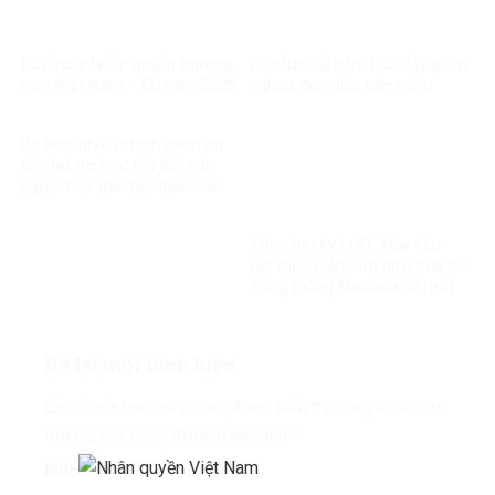
Đối thoại Nhân quyền thường
Hợp lực đa bên thúc đẩy giảm
niên Việt Nam – EU năm 2026
nghèo đa chiều bền vững
Dự kiến nhiều chính sách ưu
tiên hỗ trợ học tập đối với
người học dân tộc thiểu số
rất ít người
Tổng thư ký LHQ: ‘Hãy tiếp
tục thực hiện tầm nhìn của cố
Tổng thống Mandela về một
thế giới công bằng, toàn diện,
bình đẳng và hòa bình’
Để lại một bình luận
Email của bạn sẽ không được hiển thị công khai.
Các
trường bắt buộc được đánh dấu
*
Bình luận
*