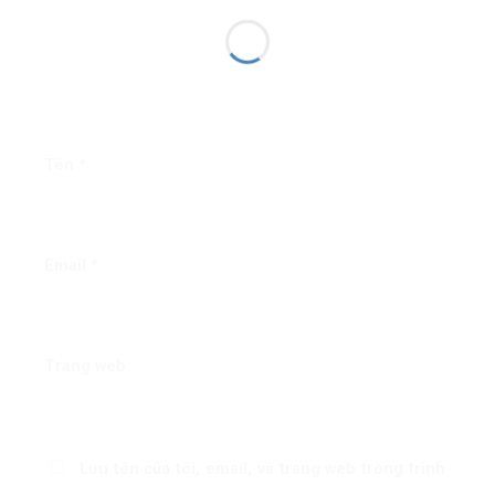
Tên
*
Email
*
Trang web
Lưu tên của tôi, email, và trang web trong trình