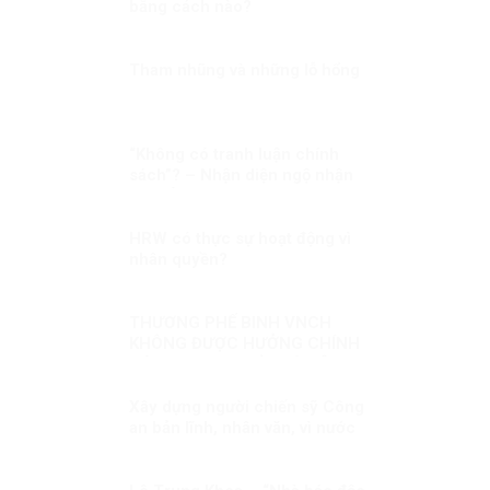
bằng cách nào?
Tham nhũng và những lỗ hổng
“Không có tranh luận chính
sách”? – Nhận diện ngộ nhận
và khẳng định thực chất đối
thoại chính sách trong đời sống
nghị trường Việt Nam
HRW có thực sự hoạt động vì
nhân quyền?
THƯƠNG PHẾ BINH VNCH
KHÔNG ĐƯỢC HƯỞNG CHÍNH
SÁCH NHƯ NGƯỜI CÓ CÔNG
VỚI CÁCH MẠNG LÀ KỲ THỊ?
Xây dựng người chiến sỹ Công
an bản lĩnh, nhân văn, vì nước
quên thân, vì dân phục vụ