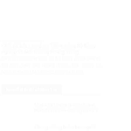
PHÁP LUẬT PHÁP LUẬT VIỆT NAM
Khởi tố, bắt tạm giam Thứ trưởng Bộ Nông
nghiệp và Môi trường Hoàng Trung
Cơ quan Cảnh sát điều tra Bộ Công an đã khởi tố,
bắt tạm giam ông Hoàng Trung, Thứ trưởng Bộ
Nông nghiệp và Môi trường, cùng ba bị can...
NGHIÊN CỨU CHÍNH TRỊ
Mục tiêu chung là bảo đảm và
thúc đẩy quyền con người Kỳ 3:
Quyết định sáng suốt
Phòng chống buôn bán người