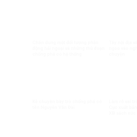
Chân dung một đối tượng phản
Tây nội địa 
động hải ngoại và những thủ đoạn
ngoo vào ngh
chống phá có hệ thống
chuyện
Kẻ chuyên bày trò chống phá có
Làm rõ vai tr
tên Nguyễn Văn Đài
Cục xuất bản
XB sách xúc
Minh