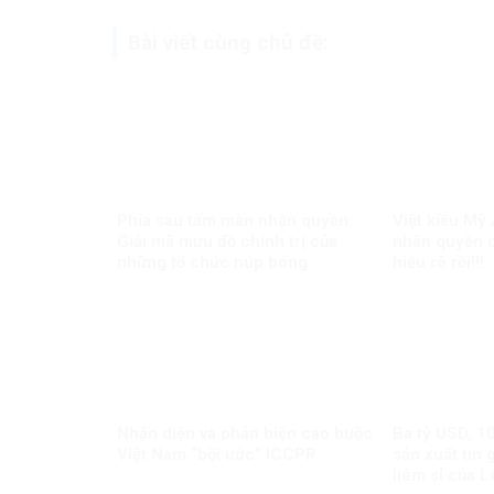
Bài viết cùng chủ đề:
Phía sau tấm màn nhân quyền:
Việt kiều Mỹ
Giải mã mưu đồ chính trị của
nhân quyền c
những tổ chức núp bóng
hiểu rõ rồi!!!
Nhận diện và phản biện cáo buộc
Ba tỷ USD, 1
Việt Nam “bội ước” ICCPR
sản xuất tin 
liêm sỉ của 