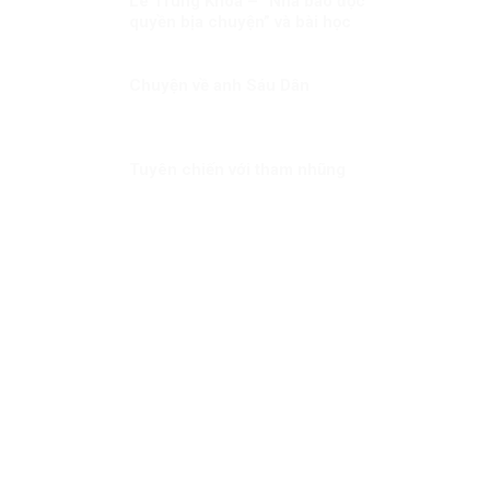
Lê Trung Khoa – “Nhà báo độc
quyền bịa chuyện” và bài học
pháp lý – truyền thông từ vụ
kiện Vingroup
Chuyện về anh Sáu Dân
Tuyên chiến với tham nhũng