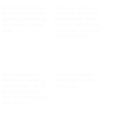
Ba tỷ USD, 10 tỷ USD…
Quyền con người ở
Chiêu trò sản xuất tin
Việt Nam – Vàng thật
giả không giới hạn, vô
không sợ lửa – Bài 2:
liêm sỉ của Lê Trung
Việt Nam thực thi các
Khoa
chuẩn mực quốc tế về
quyền con người
Quyền con người ở
Vì một không gian
Việt Nam – Vàng thật
mạng nhân văn cho
không sợ lửa – Bài 1:
mỗi người
Minh chứng khách
quan bác bỏ mọi luận
điệu sai trái