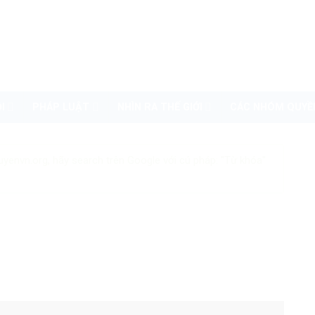
I
PHÁP LUẬT
NHÌN RA THẾ GIỚI
CÁC NHÓM QUYỀ
uyenvn.org, hãy search trên Google với cú pháp: "Từ khóa"