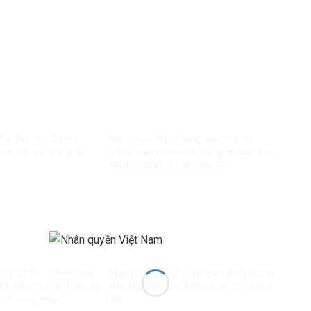
 An Nhiên: 2 chữ
Việt kiều Mỹ: Tiếng nói của tổ
ủa Mỹ cả thế giới
chức nhân quyền thế giới (Human
Rights Watch) vô giá trị
0 tỷ USD… Chiêu trò
Ngày 27 – 7: Tri ân các Anh hùng
giả không giới hạn, vô
liệt sĩ Đoàn tàu Không số tại Vũng
Lê Trung Khoa
Rô