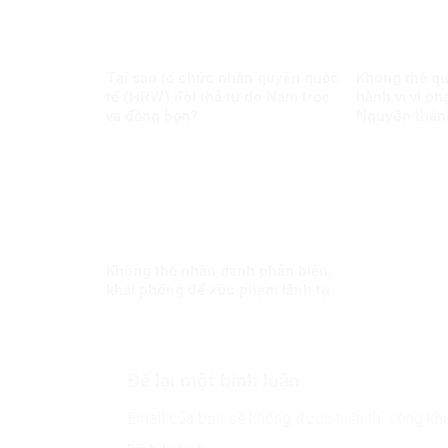
Tại sao tổ chức nhân quyền quốc
Không thể qu
tế (HRW) đòi thả tự do Nam trọc
hành vi vi ph
và đồng bọn?
Nguyên thành
Không thể nhân danh phản biện,
khai phóng để xúc phạm lãnh tụ
Để lại một bình luận
Email của bạn sẽ không được hiển thị công kha