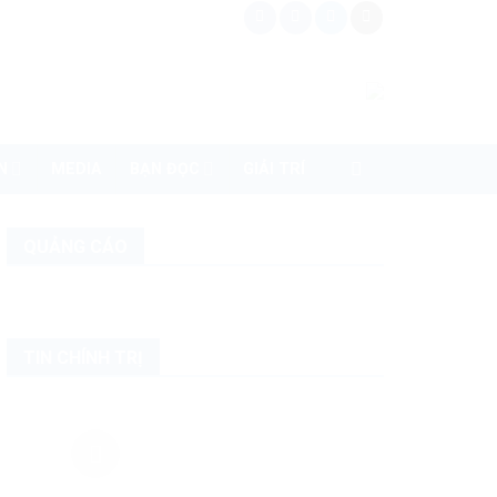
N
MEDIA
BẠN ĐỌC
GIẢI TRÍ
QUẢNG CÁO
TIN CHÍNH TRỊ