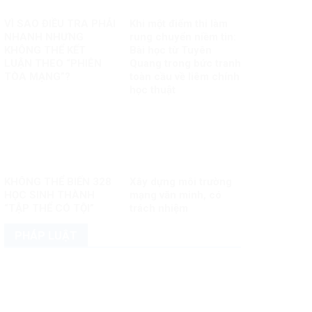
VÌ SAO ĐIỀU TRA PHẢI
Khi một điểm thi làm
NHANH NHƯNG
rung chuyển niềm tin:
KHÔNG THỂ KẾT
Bài học từ Tuyên
LUẬN THEO “PHIÊN
Quang trong bức tranh
TÒA MẠNG”?
toàn cầu về liêm chính
học thuật
KHÔNG THỂ BIẾN 328
Xây dựng môi trường
HỌC SINH THÀNH
mạng văn minh, có
“TẬP THỂ CÓ TỘI”
trách nhiệm
PHÁP LUẬT