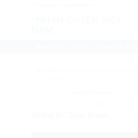
Skip
Nhanquyenvn.org@gmail.com
to
content
TRANG CHỦ
TIN TỨC
CHÍNH TRỊ – XÃ HỘ
Mẹo nhỏ:
Để tìm kiếm chính xác tin bài của nhanq
+ "nhanquyenvn.org".
Tìm kiếm ngay
Trang chủ
»
MEDIA
»
Không khí Quốc khánh
14777
2 Tháng 10, 2025
MEDIA
Video
Không khí Quốc khánh