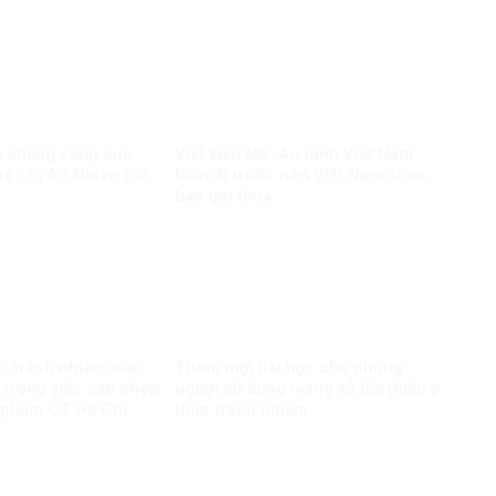
và chống cộng cực
Việt kiều Mỹ: An ninh Việt Nam
e chị An Nhiên nói
luôn đi trước nên Việt Nam chưa
bao giờ thua
ò, trách nhiệm của
Thêm một bài học cho những
 trong việc cấp phép
người sử dụng mạng xã hội thiếu ý
 phạm CT Hồ Chí
thức trách nhiệm