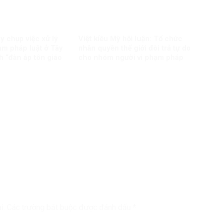
y chụp việc xử lý
Việt kiều Mỹ hội luận: Tổ chức
ạm pháp luật ở Tây
nhân quyền thế giới đòi trả tự do
 “đàn áp tôn giáo
cho nhóm người vi phạm pháp
luật?
i.
Các trường bắt buộc được đánh dấu
*