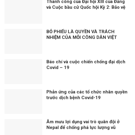
Thành công của Đại hội XIII của Đảng
và Cuộc bầu cử Quốc hội Kỳ 2: Bảo vệ
đến cùng những thành quả của đất
nước của nhân dân
BỎ PHIẾU LÀ QUYỀN VÀ TRÁCH
NHIỆM CỦA MỖI CÔNG DÂN VIỆT
NAM
Báo chí và cuộc chiến chống đại dịch
Covid – 19
Phản ứng của các tổ chức nhân quyền
trước dịch bệnh Covid-19
Âm mưu lợi dụng vai trò quân đội ở
Nepal để chống phá lực lượng vũ
trang Việt Nam