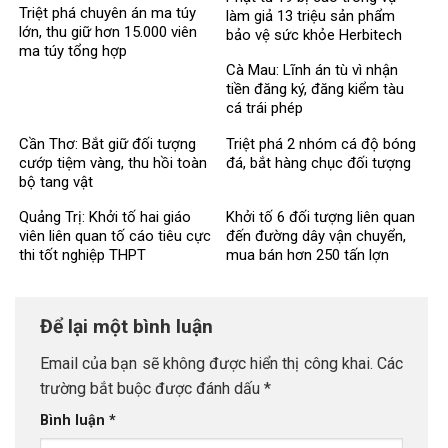
Triệt phá chuyên án ma túy
làm giả 13 triệu sản phẩm
lớn, thu giữ hơn 15.000 viên
bảo vệ sức khỏe Herbitech
ma túy tổng hợp
Cà Mau: Lĩnh án tù vì nhận
tiền đăng ký, đăng kiểm tàu
cá trái phép
Cần Thơ: Bắt giữ đối tượng
Triệt phá 2 nhóm cá độ bóng
cướp tiệm vàng, thu hồi toàn
đá, bắt hàng chục đối tượng
bộ tang vật
Quảng Trị: Khởi tố hai giáo
Khởi tố 6 đối tượng liên quan
viên liên quan tố cáo tiêu cực
đến đường dây vận chuyển,
thi tốt nghiệp THPT
mua bán hơn 250 tấn lợn
bệnh
Để lại một bình luận
Email của bạn sẽ không được hiển thị công khai.
Các
trường bắt buộc được đánh dấu
*
Bình luận
*