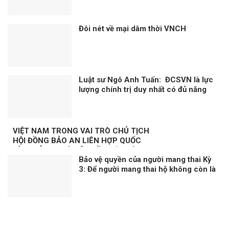
Đôi nét về mại dâm thời VNCH
Luật sư Ngô Anh Tuấn: ĐCSVN là lực
lượng chính trị duy nhất có đủ năng
lực để quản trị Việt Nam
VIỆT NAM TRONG VAI TRÒ CHỦ TỊCH
HỘI ĐỒNG BẢO AN LIÊN HỢP QUỐC
KỲ 3: NỖ LỰC VÌ MỘT NỀN HÒA BÌNH
Bảo vệ quyền của người mang thai Kỳ
BỀN VỮNG
3: Để người mang thai hộ không còn là
người yếu thế