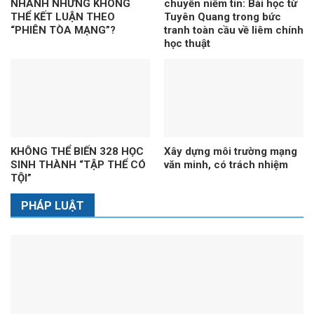
NHANH NHƯNG KHÔNG
chuyển niềm tin: Bài học từ
THỂ KẾT LUẬN THEO
Tuyên Quang trong bức
“PHIÊN TÒA MẠNG”?
tranh toàn cầu về liêm chính
học thuật
KHÔNG THỂ BIẾN 328 HỌC
Xây dựng môi trường mạng
SINH THÀNH “TẬP THỂ CÓ
văn minh, có trách nhiệm
TỘI”
PHÁP LUẬT