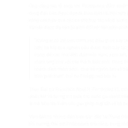
Ông cũng tiết lộ rằng khi Philippines đảm nhiệ
dung đầu tiên được đưa ra thảo luận tại Hội nghị
nâng cao hiệu quả các cơ chế hợp tác năng lượng 
vấn đề được dự báo từ sớm đối với tiến trình phát
“Không ai có thể biết chính xác điều gì sẽ xảy r
nghị và kết quả nghiên cứu được trình bày tạ
trọng để các nhà lãnh đạo mỗi nước xem xét,
nhằm ứng phó với các thách thức mới. Đồng thờ
hoạch định chính sách, chia sẻ nguồn lực và b
trình phát triển”, Đại sứ Philippines bày tỏ.
Theo Đại sứ Francisco Noel R. Fernandez III, một
đoàn kết và tương trợ giữa các quốc gia thành vi
lẻ mà luôn tìm kiếm các giải pháp hợp tác và hỗ trợ
Viện dẫn từ những diễn biến gần đây tại Trung Đô
hồi hương, Đại sứ Philippines cho rằng, trong n