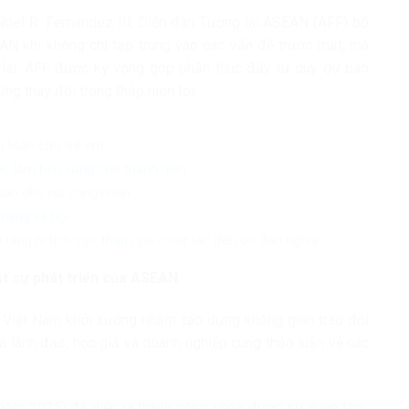
Noel R. Fernandez III, Diễn đàn Tương lai ASEAN (AFF) bổ
AN khi không chỉ tập trung vào các vấn đề trước mắt, mà
 lai. AFF được kỳ vọng góp phần thúc đẩy tư duy dự báo
g thay đổi trong thập niên tới.
n toàn cho trẻ em
iệc làm bền vững cho thanh niên
 sản cho nữ công nhân
mạng xã hội
 tăng ni tích cực tham gia công tác đền ơn đáp nghĩa
t sự phát triển của ASEAN
 Việt Nam khởi xướng nhằm tạo dựng không gian trao đổi
hà lãnh đạo, học giả và doanh nghiệp cùng thảo luận về các
 (năm 2025) đã diễn ra thành công, nhận được sự quan tâm,