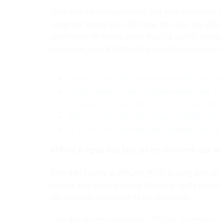
Theo Đại sứ Philippines tại Việt Nam Francisco 
sung một không gian đối thoại đặc biệt cho ASE
còn hướng tới những thách thức và cơ hội tương
chiến lược, giúp ASEAN chủ động chuẩn bị cho nhữn
Không chỉ hạn chế, cần tạo không gian mạng a
Kết nối nguồn lực quốc tế phát triển kỹ năng, v
Mở rộng cơ hội tiếp cận dịch vụ sức khỏe sinh
Bảo vệ trẻ em trước vòng xoáy của thuật toán 
Lễ Vu Lan: Giáo hội Phật giáo Việt Nam yêu cầu
AFF có ý nghĩa đặc biệt
, hỗ trợ tiến trình
dẫn dắ
Diễn đàn Tương lai ASEAN (AFF) là sáng kiến do
cởi mở, bao trùm và hướng tới tương lai để các n
vấn đề chiến lược của ASEAN và khu vực.
Diễn đàn lần thứ nhất (năm 2024) và lần thứ hai