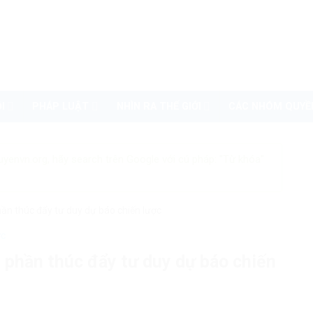
I
PHÁP LUẬT
NHÌN RA THẾ GIỚI
CÁC NHÓM QUYỀ
uyenvn.org, hãy search trên Google với cú pháp: "Từ khóa"
ần thúc đẩy tư duy dự báo chiến lược
ớc
 phần thúc đẩy tư duy dự báo chiến