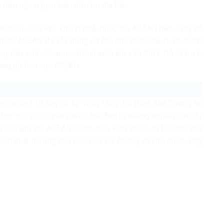
diện ngoại giao hiện diện tại địa bàn.
phát tại châu Phi, không phải quốc gia ASEAN nào cũng có
y nhiên, ASEAN đã xây dựng cơ chế cho phép các nước thành
ông dân của các nước thành viên khi cần thiết. Đó là minh
năng dự báo của ASEAN.
ernandez III bày tỏ kỳ vọng rằng, tại Diễn đàn Tương lai
c học giả và chuyên gia có thể đưa ra những nghiên cứu dự
ng 10 năm tới, ASEAN sẽ có điều kiện chuẩn bị tốt hơn, chủ
 cần thiết để ứng phó hiệu quả với những vấn đề của tương