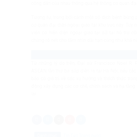
công dân của nhau thông qua hệ thống cơ quan đại 
Tương tự, trong bối cảnh một số dịch bệnh bùng 
cơ quan đại diện ngoại giao tại khu vực này. Tu
viên có hiện diện ngoại giao tại sở tại hỗ trợ c
chứng rõ nét cho tầm nhìn dài hạn cũng như khả 
Từ những lý do trên, Đại sứ Francisco Noel R. F
ASEAN lần thứ ba sắp diễn ra tại Hà Nội, nếu cá
báo có giá trị về các xu hướng và thách thức tro
động xây dựng các cơ chế, chính sách và hạ tầng
lai.
Danh mục:
Tin Tức
Trong nước