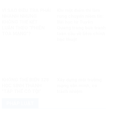
VÌ SAO ĐIỀU TRA PHẢI
Khi một điểm thi làm
NHANH NHƯNG
rung chuyển niềm tin:
KHÔNG THỂ KẾT
Bài học từ Tuyên
LUẬN THEO “PHIÊN
Quang trong bức tranh
TÒA MẠNG”?
toàn cầu về liêm chính
học thuật
KHÔNG THỂ BIẾN 328
Xây dựng môi trường
HỌC SINH THÀNH
mạng văn minh, có
“TẬP THỂ CÓ TỘI”
trách nhiệm
PHÁP LUẬT