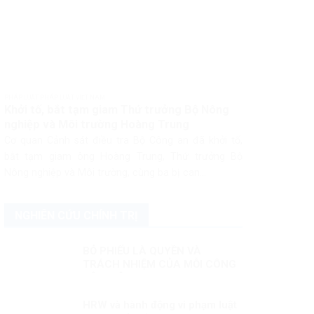
PHÁP LUẬT PHÁP LUẬT VIỆT NAM
Khởi tố, bắt tạm giam Thứ trưởng Bộ Nông
nghiệp và Môi trường Hoàng Trung
Cơ quan Cảnh sát điều tra Bộ Công an đã khởi tố,
bắt tạm giam ông Hoàng Trung, Thứ trưởng Bộ
Nông nghiệp và Môi trường, cùng ba bị can...
NGHIÊN CỨU CHÍNH TRỊ
BỎ PHIẾU LÀ QUYỀN VÀ
TRÁCH NHIỆM CỦA MỖI CÔNG
DÂN VIỆT NAM
HRW và hành động vi phạm luật