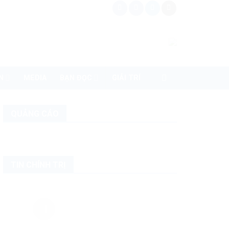
N
MEDIA
BẠN ĐỌC
GIẢI TRÍ
QUẢNG CÁO
TIN CHÍNH TRỊ