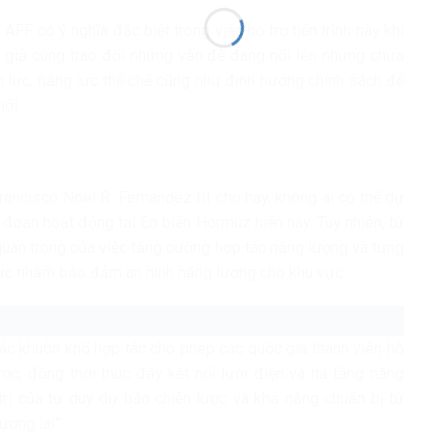
AFF có ý nghĩa đặc biệt trong việc hỗ trợ tiến trình này khi
c giả cùng trao đổi những vấn đề đang nổi lên nhưng chưa
uồn lực, năng lực thể chế cũng như định hướng chính sách để
ới.
ancisco Noel R. Fernandez III cho hay, không ai có thể dự
đoạn hoạt động tại Eo biển Hormuz hiện nay. Tuy nhiên, từ
an trọng của việc tăng cường hợp tác năng lượng và từng
lực nhằm bảo đảm an ninh năng lượng cho khu vực.
ác khuôn khổ hợp tác cho phép các quốc gia thành viên hỗ
ược, đồng thời thúc đẩy kết nối lưới điện và hạ tầng năng
trị của tư duy dự báo chiến lược và khả năng chuẩn bị từ
ương lai”.