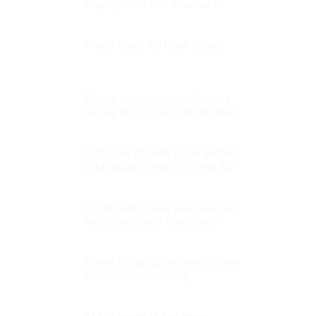
pháp quốc tế liên quan vụ án
Trần Đình Triển
Tuyên chiến với tham nhũng
Bảo vệ quyền của người mang
thai hộ Kỳ 2: Pháp luật Việt Nam
về quyền của người mang thai
hộ
TIẾP CẬN QUYỀN TRÊN KHÔNG
GIAN MẠNG NHÌN TỪ ỨNG XỬ
CỦA CÁC QUỐC GIA
Chính sách ngoại giao của Việt
Nam trong cuộc chiến cạnh
tranh Mỹ – Trung Quốc – Nga
Không thể áp đặt về nhân quyền
theo quan niệm riêng