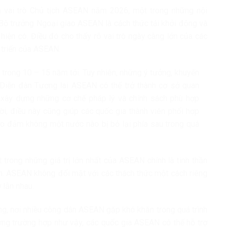
m vai trò Chủ tịch ASEAN năm 2026, một trong những nội
 Bộ trưởng Ngoại giao ASEAN là cách thức tái khởi động và
hiện có. Điều đó cho thấy rõ vai trò ngày càng lớn của các
 triển của ASEAN.
a trong 10 – 15 năm tới. Tuy nhiên, những ý tưởng, khuyến
i Diễn đàn Tương lai ASEAN có thể trở thành cơ sở quan
 xây dựng những cơ chế pháp lý và chính sách phù hợp
i, điều này cũng giúp các quốc gia thành viên phối hợp
ảo đảm không một nước nào bị bỏ lại phía sau trong quá
 trong những giá trị lớn nhất của ASEAN chính là tinh thần
ên. ASEAN không đối mặt với các thách thức một cách riêng
 lẫn nhau.
ng, nơi nhiều công dân ASEAN gặp khó khăn trong quá trình
hững trường hợp như vậy, các quốc gia ASEAN có thể hỗ trợ