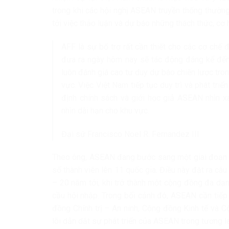
trong khi các hội nghị ASEAN truyền thống thường
tới việc thảo luận và dự báo những thách thức, cơ h
AFF là sự bổ trợ rất cần thiết cho các cơ chế
đưa ra ngày hôm nay sẽ tác động đáng kể đến 
luôn đánh giá cao tư duy dự báo chiến lược tro
vực. Việc Việt Nam tiếp tục duy trì và phát tri
định chính sách và giới học giả ASEAN nhìn 
nhìn dài hạn cho khu vực.
Đại sứ Francisco Noel R. Fernandez III
Theo ông, ASEAN đang bước sang một giai đoạn ph
số thành viên lên 11 quốc gia. Điều này đặt ra câ
– 20 năm tới, khi trở thành một cộng đồng đa dạng 
cầu hội nhập. Trong bối cảnh đó, ASEAN cần tiếp
đồng Chính trị – An ninh, Cộng đồng Kinh tế và 
lõi dẫn dắt sự phát triển của ASEAN trong tương la