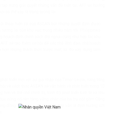
 tập trung giải quyết những vấn đề hiện tại, AFF lại hướng
ội có thể xảy ra trong tương lai.
 đối thoại hiện có của ASEAN bởi những quyết định được
tương lai của khu vực trong nhiều năm tới. Philippines
ng hoạch định chính sách đối ngoại cũng như hợp tác khu
ển AFF sẽ tạo thêm cơ hội để các nhà lãnh đạo, nhà hoạch
xa hơn những thách thức trước mắt, từ đó xây dựng tầm
át triển mới với sự gia nhập của Timor-Leste, nâng tổng
u hỏi về cách thức ASEAN sẽ vận hành và phát triển trong 10
hơn về thể chế chính trị, trình độ phát triển kinh tế và nhu
 tục củng cố nền tảng vững chắc của ba trụ cột gồm Cộng
Cộng đồng Văn hóa – Xã hội, bởi đây vẫn là định hướng cốt
i.