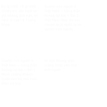
Ba tỷ USD, 10 tỷ USD…
Quyền con người ở
Chiêu trò sản xuất tin
Việt Nam – Vàng thật
giả không giới hạn, vô
không sợ lửa – Bài 2:
liêm sỉ của Lê Trung
Việt Nam thực thi các
Khoa
chuẩn mực quốc tế về
quyền con người
Quyền con người ở
Vì một không gian
Việt Nam – Vàng thật
mạng nhân văn cho
không sợ lửa – Bài 1:
mỗi người
Minh chứng khách
quan bác bỏ mọi luận
điệu sai trái