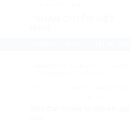
Skip
Nhanquyenvn.org@gmail.com
to
content
TRANG CHỦ
TIN TỨC
CHÍNH TRỊ – XÃ HỘ
Mẹo nhỏ:
Để tìm kiếm chính xác tin bài của nhanq
+ "nhanquyenvn.org".
Tìm kiếm ngay
Trang chủ
»
Tin Tức
»
Diễn đàn Tương lai ASEAN góp ph
5832
7 Tháng 6, 2026
Tin Tức
Trong nư
Diễn đàn Tương lai ASEAN góp
lược