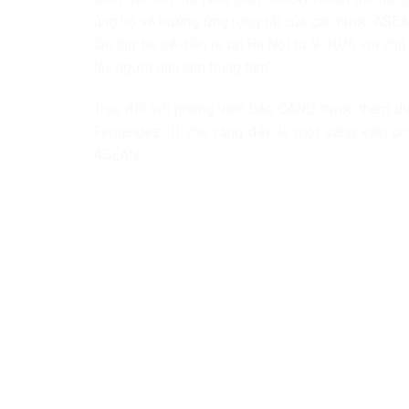
ủng hộ và hưởng ứng rộng rãi của các nước ASEAN
lần thứ ba sẽ diễn ra tại Hà Nội từ 9-10/6 với chủ
lấy người dân làm trung tâm”.
Trao đổi với phóng viên Báo CAND trước thềm diễ
Fernandez III cho rằng đây là một sáng kiến có ý
ASEAN.