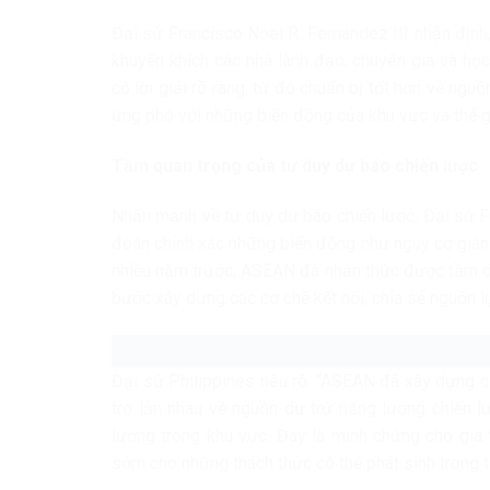
Đại sứ Francisco Noel R. Fernandez III nhận định, 
khuyến khích các nhà lãnh đạo, chuyên gia và họ
có lời giải rõ ràng, từ đó chuẩn bị tốt hơn về ng
ứng phó với những biến động của khu vực và thế gi
Tầm quan trọng của tư duy dự báo chiến lược
Nhấn mạnh về tư duy dự báo chiến lược, Đại sứ Fr
đoán chính xác những biến động như nguy cơ gián 
nhiều năm trước, ASEAN đã nhận thức được tầm qu
bước xây dựng các cơ chế kết nối, chia sẻ nguồn 
Đại sứ Philippines nêu rõ: “ASEAN đã xây dựng c
trợ lẫn nhau về nguồn dự trữ năng lượng chiến l
lượng trong khu vực. Đây là minh chứng cho giá 
sớm cho những thách thức có thể phát sinh trong t