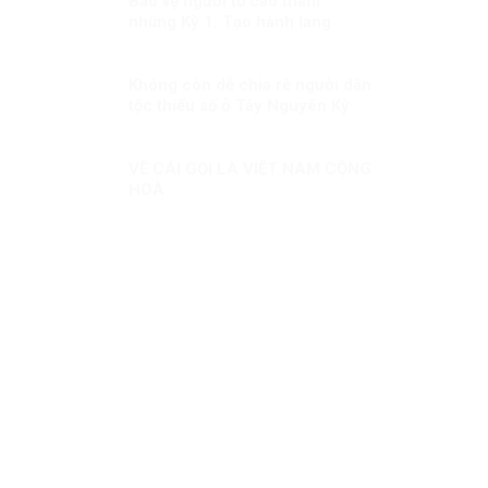
Bảo vệ người tố cáo tham
nhũng Kỳ 1: Tạo hành lang
pháp lý để bảo vệ người tố cáo
tham nhũng
Không còn dễ chia rẽ người dân
tộc thiểu số ở Tây Nguyên Kỳ
3:Chủ động phòng ngừa, đấu
tranh
VỀ CÁI GỌI LÀ VIỆT NAM CỘNG
HOÀ