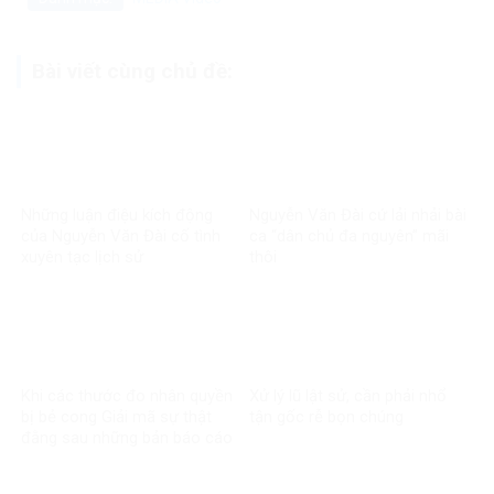
Bài viết cùng chủ đề:
Những luận điệu kích động
Nguyễn Văn Đài cứ lải nhải bài
của Nguyễn Văn Đài cố tình
ca “dân chủ đa nguyên” mãi
xuyên tạc lịch sử
thôi
Khi các thước đo nhân quyền
Xử lý lũ lật sử, cần phải nhổ
bị bẻ cong Giải mã sự thật
tận gốc rễ bọn chúng
đằng sau những bản báo cáo
một chiều về Việt Nam