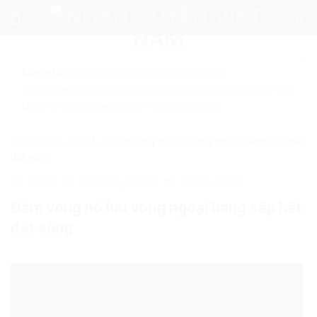
Skip
to
content
Mẹo nhỏ:
Để tìm kiếm chính xác tin bài của
nhanquyenvn.org, hãy search trên Google với cú pháp: "Từ
khóa" + "nhanquyenvn.org".
Tìm kiếm ngay
Trang chủ
»
MEDIA
»
Đám vong nô lưu vong ngoại bang sắp hết
đất sống
13578
20 Tháng 6, 2025
MEDIA
Video
Đám vong nô lưu vong ngoại bang sắp hết
đất sống