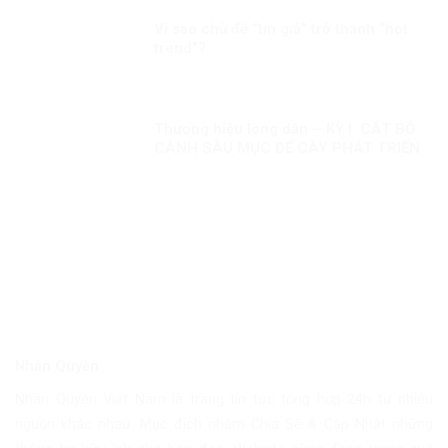
Vì sao chủ đề “tin giả” trở thành “hót
trend”?
Thương hiệu lòng dân – KỲ I: CẮT BỎ
CÀNH SÂU MỤC ĐỂ CÂY PHÁT TRIỂN
Nhân Quyền
Nhân Quyền Việt Nam là trang tin tức tổng hợp 24h từ nhiều
nguồn khác nhau. Mục đích nhằm Chia Sẽ & Cập Nhật những