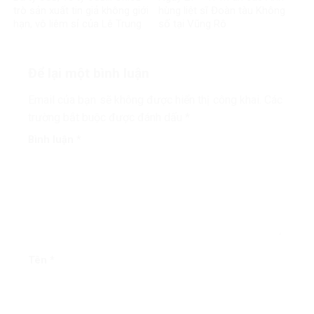
trò sản xuất tin giả không giới
hùng liệt sĩ Đoàn tàu Không
hạn, vô liêm sỉ của Lê Trung
số tại Vũng Rô
Khoa
Để lại một bình luận
Email của bạn sẽ không được hiển thị công khai.
Các
trường bắt buộc được đánh dấu
*
Bình luận
*
Tên
*