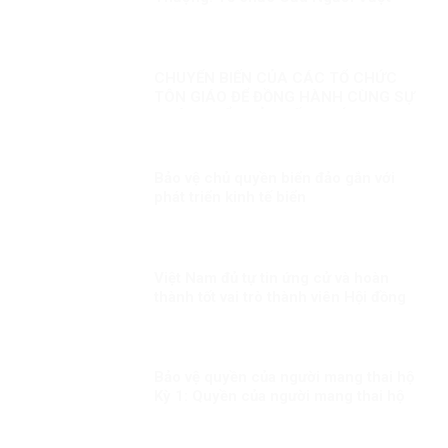
Biển và vở kịch “tù đày tôn giáo”
CHUYỂN BIẾN CỦA CÁC TỔ CHỨC
TÔN GIÁO ĐỂ ĐỒNG HÀNH CÙNG SỰ
PHÁT TRIỂN CỦA ĐẤT NƯỚC
Bảo vệ chủ quyền biển đảo gắn với
phát triển kinh tế biển
Việt Nam đủ tự tin ứng cử và hoàn
thành tốt vai trò thành viên Hội đồng
nhân quyền LHQ Kỳ 1: Việt Nam sẽ
làm gì nếu đắc cử?
Bảo vệ quyền của người mang thai hộ
Kỳ 1: Quyền của người mang thai hộ
trong pháp luật quốc tế