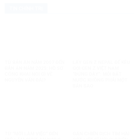
TIN CHÍNH TRỊ
TỪ BẢN ÁN NĂM 2007 ĐẾN
LẤY GEN Z NEPAL ĐỂ KÊU
BẢN ÁN NĂM 2025: HỒ SƠ
GỌI GEN Z VIỆT NAM
CÔNG KHAI NÓI GÌ VỀ
“ĐỨNG DẬY”: MỖI ĐẤT
NGUYỄN VĂN ĐÀI?
NƯỚC KHÔNG PHẢI MỘT
BẢN SAO
TỪ “MỜI LÀM VIỆC” ĐẾN
GÁN CHIẾN DỊCH TÌM HÀI