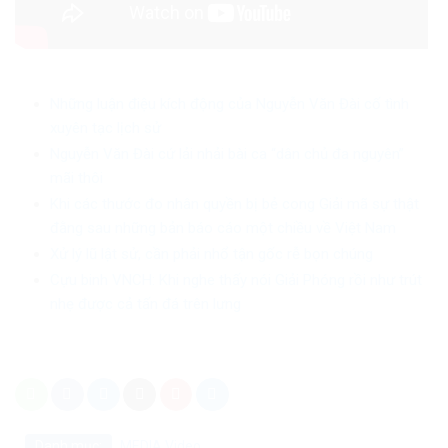
Những luận điệu kích động của Nguyễn Văn Đài cố tình
xuyên tạc lịch sử
Nguyễn Văn Đài cứ lải nhải bài ca “dân chủ đa nguyên”
mãi thôi
Khi các thước đo nhân quyền bị bẻ cong Giải mã sự thật
đằng sau những bản báo cáo một chiều về Việt Nam
Xử lý lũ lật sử, cần phải nhổ tận gốc rễ bọn chúng
Cựu binh VNCH: Khi nghe thấy nói Giải Phóng rồi như trút
nhẹ được cả tấn đá trên lưng
Danh mục:
MEDIA
Video