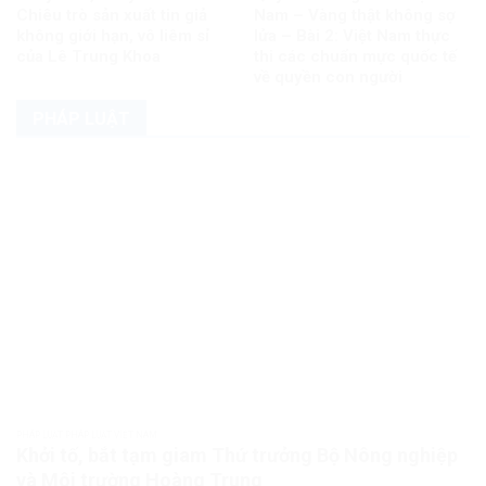
Chiêu trò sản xuất tin giả
Nam – Vàng thật không sợ
không giới hạn, vô liêm sỉ
lửa – Bài 2: Việt Nam thực
của Lê Trung Khoa
thi các chuẩn mực quốc tế
về quyền con người
PHÁP LUẬT
PHÁP LUẬT PHÁP LUẬT VIỆT NAM
Khởi tố, bắt tạm giam Thứ trưởng Bộ Nông nghiệp
và Môi trường Hoàng Trung