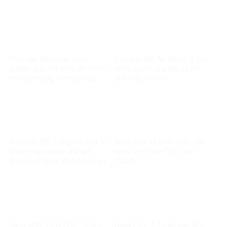
sĩ?
quang”
Phía sau tấm màn nhân
Việt kiều Mỹ An Nhiên: 2 chữ
quyền: Giải mã mưu đồ chính
nhân quyền của Mỹ cả thế
trị của những tổ chức núp
giới hiểu rõ rồi!!!
bóng
Việt kiều Mỹ: Tiếng nói của tổ
Nhận diện và phản biện cáo
chức nhân quyền thế giới
buộc Việt Nam “bội ước”
(Human Rights Watch) vô giá
ICCPR
trị
Ba tỷ USD, 10 tỷ USD… Chiêu
Ngày 27 – 7: Tri ân các Anh