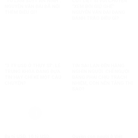
“TÔ LÂM SUỴT AN NINH”:
CỐT LIỆT SĨ VỚI CHUYỆN
NGUYỄN VĂN ĐÀI ĐÃ NỐI
“XEM BÓI GIỮ GHẾ”:
THÊM ĐIỀU GÌ?
NGUYỄN VĂN ĐÀI ĐANG
ĐÁNH TRÁO ĐIỀU GÌ?
“3 TỶ USD Ở THỤY SĨ”: LÊ
TIN SAI LAN ĐẾN HÀNG
TRUNG KHOA ĐANG ĐƯA
NGHÌN NGƯỜI: CHỈ NGƯỜI
TIN HAY CHỈ KỂ MỘT CÂU
ĐĂNG PHẢI CHỊU TRÁCH
CHUYỆN?
NHIỆM, CÒN NỀN TẢNG THÌ
SAO?
Ba tỷ USD, 10 tỷ USD…
Quyền con người ở Việt