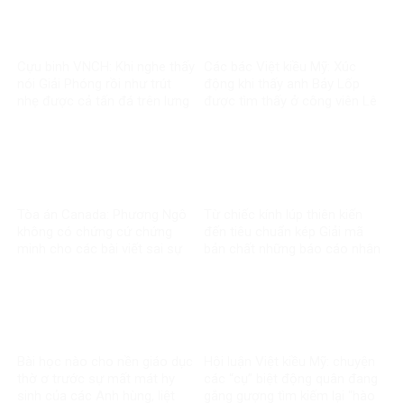
Cựu binh VNCH: Khi nghe thấy
Các bác Việt kiều Mỹ: Xúc
nói Giải Phóng rồi như trút
động khi thấy anh Bảy Lốp
nhẹ được cả tấn đá trên lưng
được tìm thấy ở công viên Lê
Thị Riêng
Tòa án Canada: Phương Ngô
Từ chiếc kính lúp thiên kiến
không có chứng cứ chứng
đến tiêu chuẩn kép Giải mã
minh cho các bài viết sai sự
bản chất những báo cáo nhân
thật về Vingroup
quyền về Việt Nam
Bài học nào cho nền giáo dục
Hội luận Việt kiều Mỹ: chuyện
thờ ơ trước sự mất mát hy
các “cụ” biệt động quân đang
sinh của các Anh hùng, liệt
gắng gượng tìm kiếm lại “hào