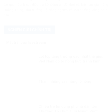
Cơ quan Cảnh sát điều tra Bộ Công an đã khởi tố, bắt tạm giam ông
Hoàng Trung, Thứ trưởng Bộ Nông nghiệp và Môi trường, cùng ba bị
can...
NGHIÊN CỨU CHÍNH TRỊ
Mặt trái của livestream
Lọt tốp tăng trưởng cao nhất thế giới,
Việt Nam có tô hồng bức tranh kinh
tế?
Tham nhũng và những lỗ hổng
Chiêu trò lợi dụng phụ nữ dân tộc
Thượng: Tổ chức Cứu Người Vượt