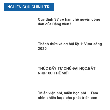
NGHIÊN CỨU CHÍNH TRỊ
Quy định 37 có hạn chế quyền công
dân của Đảng viên?
Thách thức và cơ hội Kỳ 1: Vượt sóng
2020
THÚC ĐẨY TỰ CHỦ ĐẠI HỌC:BẮT
NHỊP XU THẾ MỚI
“Miễn viện phí, miễn học phí – Tầm
nhìn chiến lược cho phát triển con
người toàn diện của Đảng và Nhà nước
Việt Nam”