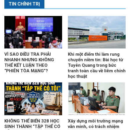
TIN CHÍNH TRỊ
VÌ SAO ĐIỀU TRA PHẢI
Khi một điểm thi làm rung
NHANH NHƯNG KHÔNG
chuyển niềm tin: Bài học từ
THỂ KẾT LUẬN THEO
Tuyên Quang trong bức
“PHIÊN TÒA MẠNG”?
tranh toàn cầu về liêm chính
học thuật
KHÔNG THỂ BIẾN 328 HỌC
Xây dựng môi trường mạng
SINH THÀNH “TẬP THỂ CÓ
văn minh, có trách nhiệm