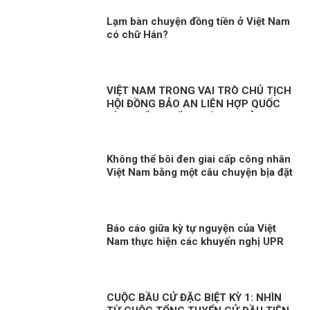
Lạm bàn chuyện đồng tiền ở Việt Nam
có chữ Hán?
VIỆT NAM TRONG VAI TRÒ CHỦ TỊCH
HỘI ĐỒNG BẢO AN LIÊN HỢP QUỐC
KỲ 2: ĐIỂM NHẤN THÁNG CHỦ TỊCH
VIỆT NAM
Không thể bôi đen giai cấp công nhân
Việt Nam bằng một câu chuyện bịa đặt
Báo cáo giữa kỳ tự nguyện của Việt
Nam thực hiện các khuyến nghị UPR
chu kỳ III Kỳ 2: “Việt Nam sẽ thành
công trong việc gắn kết sứ mệnh bảo
đảm quyền con người với nỗ lực
phòng chống COVID-19”
CUỘC BẦU CỬ ĐẶC BIỆT KỲ 1: NHÌN