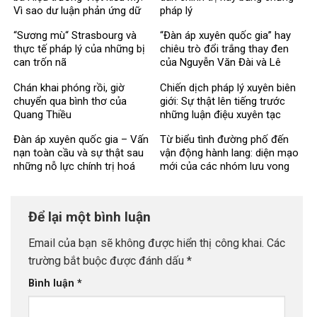
Vì sao dư luận phản ứng dữ
pháp lý
dội?
“Sương mù“ Strasbourg và
“Đàn áp xuyên quốc gia” hay
thực tế pháp lý của những bị
chiêu trò đổi trắng thay đen
can trốn nã
của Nguyễn Văn Đài và Lê
Trung Khoa?
Chán khai phóng rồi, giờ
Chiến dịch pháp lý xuyên biên
chuyển qua bình thơ của
giới: Sự thật lên tiếng trước
Quang Thiều
những luận điệu xuyên tạc
Đàn áp xuyên quốc gia – Vấn
Từ biểu tình đường phố đến
nạn toàn cầu và sự thật sau
vận động hành lang: diện mạo
những nỗ lực chính trị hoá
mới của các nhóm lưu vong
vấn đề Việt Nam
chống Việt Nam
Để lại một bình luận
Email của bạn sẽ không được hiển thị công khai.
Các
trường bắt buộc được đánh dấu
*
Bình luận
*