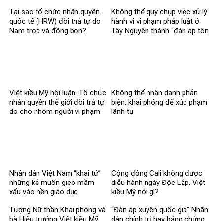
Tại sao tổ chức nhân quyền
Không thể quy chụp việc xử lý
quốc tế (HRW) đòi thả tự do
hành vi vi phạm pháp luật ở
Nam trọc và đồng bọn?
Tây Nguyên thành “đàn áp tôn
giáo
Việt kiều Mỹ hội luận: Tổ chức
Không thể nhân danh phản
nhân quyền thế giới đòi trả tự
biện, khai phóng để xúc phạm
do cho nhóm người vi phạm
lãnh tụ
pháp luật?
Nhân dân Việt Nam “khai tử”
Cộng đồng Cali không được
những kẻ muốn gieo mầm
diễu hành ngày Độc Lập, Việt
xấu vào nền giáo dục
kiều Mỹ nói gì?
Tượng Nữ thần Khai phóng và
“Đàn áp xuyên quốc gia” Nhãn
bà Hiệu trưởng Việt kiều Mỹ.
dán chính trị hay bằng chứng