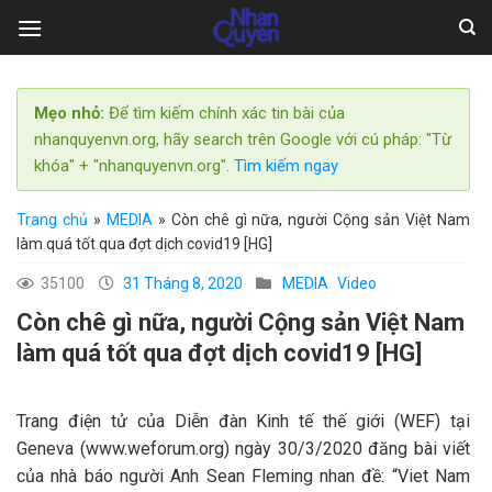
Skip
to
content
Mẹo nhỏ:
Để tìm kiếm chính xác tin bài của
nhanquyenvn.org, hãy search trên Google với cú pháp: "Từ
khóa" + "nhanquyenvn.org".
Tìm kiếm ngay
Trang chủ
»
MEDIA
»
Còn chê gì nữa, người Cộng sản Việt Nam
làm quá tốt qua đợt dịch covid19 [HG]
35100
31 Tháng 8, 2020
MEDIA
Video
Còn chê gì nữa, người Cộng sản Việt Nam
làm quá tốt qua đợt dịch covid19 [HG]
Trang điện tử của Diễn đàn Kinh tế thế giới (WEF) tại
Geneva (www.weforum.org) ngày 30/3/2020 đăng bài viết
của nhà báo người Anh Sean Fleming nhan đề: “Viet Nam