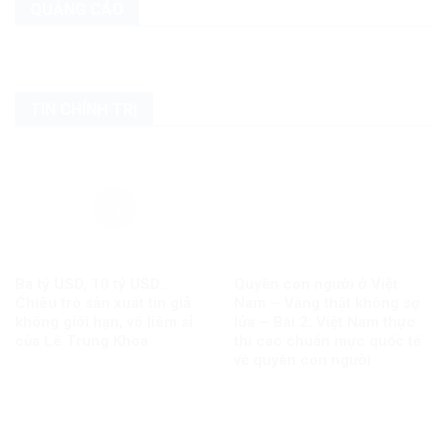
QUẢNG CÁO
TIN CHÍNH TRỊ
Ba tỷ USD, 10 tỷ USD…
Quyền con người ở Việt
Chiêu trò sản xuất tin giả
Nam – Vàng thật không sợ
không giới hạn, vô liêm sỉ
lửa – Bài 2: Việt Nam thực
của Lê Trung Khoa
thi các chuẩn mực quốc tế
về quyền con người