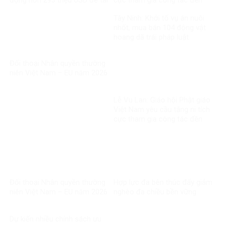
động hơn 293 triệu USD để tái
cực tham gia công tác đền
thiết
ơn đáp nghĩa
Tây Ninh: Khởi tố vụ án nuôi
nhốt, mua bán 104 động vật
hoang dã trái pháp luật
Đối thoại Nhân quyền thường
niên Việt Nam – EU năm 2026
Lễ Vu Lan: Giáo hội Phật giáo
Việt Nam yêu cầu tăng ni tích
cực tham gia công tác đền
ơn đáp nghĩa
Đối thoại Nhân quyền thường
Hợp lực đa bên thúc đẩy giảm
niên Việt Nam – EU năm 2026
nghèo đa chiều bền vững
Dự kiến nhiều chính sách ưu