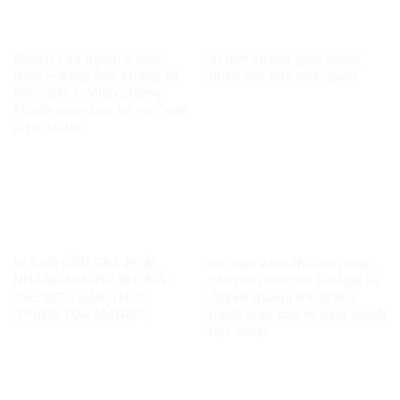
Quyền con người ở Việt
Vì một không gian mạng
Nam – Vàng thật không sợ
nhân văn cho mỗi người
lửa – Bài 1: Minh chứng
khách quan bác bỏ mọi luận
điệu sai trái
VÌ SAO ĐIỀU TRA PHẢI
Khi một điểm thi làm rung
NHANH NHƯNG KHÔNG
chuyển niềm tin: Bài học từ
THỂ KẾT LUẬN THEO
Tuyên Quang trong bức
“PHIÊN TÒA MẠNG”?
tranh toàn cầu về liêm chính
học thuật