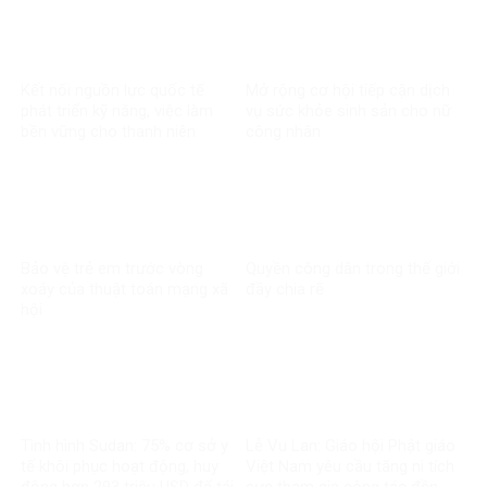
Kết nối nguồn lực quốc tế
Mở rộng cơ hội tiếp cận dịch
phát triển kỹ năng, việc làm
vụ sức khỏe sinh sản cho nữ
bền vững cho thanh niên
công nhân
Bảo vệ trẻ em trước vòng
Quyền công dân trong thế giới
xoáy của thuật toán mạng xã
đầy chia rẽ
hội
Tình hình Sudan: 75% cơ sở y
Lễ Vu Lan: Giáo hội Phật giáo
tế khôi phục hoạt động, huy
Việt Nam yêu cầu tăng ni tích