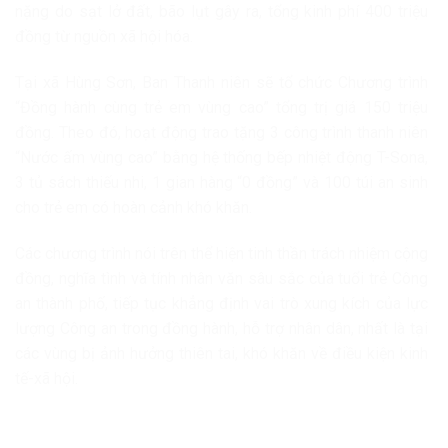
nặng do sạt lở đất, bão lụt gây ra, tổng kinh phí 400 triệu
đồng từ nguồn xã hội hóa.
Tại xã Hùng Sơn, Ban Thanh niên sẽ tổ chức Chương trình
“Đồng hành cùng trẻ em vùng cao” tổng trị giá 150 triệu
đồng. Theo đó, hoạt động trao tặng 3 công trình thanh niên
“Nước ấm vùng cao” bằng hệ thống bếp nhiệt động T-Sona,
3 tủ sách thiếu nhi, 1 gian hàng “0 đồng” và 100 túi an sinh
cho trẻ em có hoàn cảnh khó khăn.
Các chương trình nói trên thể hiện tinh thần trách nhiệm cộng
đồng, nghĩa tình và tính nhân văn sâu sắc của tuổi trẻ Công
an thành phố, tiếp tục khẳng định vai trò xung kích của lực
lượng Công an trong đồng hành, hỗ trợ nhân dân, nhất là tại
các vùng bị ảnh hưởng thiên tai, khó khăn về điều kiện kinh
tế-xã hội.