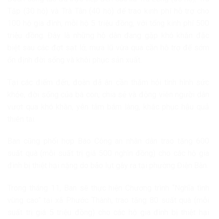
Tập (30 hộ) và Trà Tân (40 hộ) để trao kinh phí hỗ trợ cho
100 hộ gia đình, mỗi hộ 5 triệu đồng, với tổng kinh phí 500
triệu đồng. Đây là những hộ dân đang gặp khó khăn đặc
biệt sau các đợt sạt lở, mưa lũ vừa qua cần hỗ trợ để sớm
ổn định đời sống và khôi phục sản xuất.
Tại các điểm đến, đoàn đã ân cần thăm hỏi tình hình sức
khỏe, đời sống của bà con; chia sẻ và động viên người dân
vượt qua khó khăn, yên tâm bám làng, khắc phục hậu quả
thiên tai.
Ban cũng phối hợp Báo Công an nhân dân trao tặng 600
suất quà (mỗi suất trị giá 500 nghìn đồng) cho các hộ gia
đình bị thiệt hại nặng do bão lụt gây ra tại phường Điện Bàn.
Trong tháng 11, Ban sẽ thực hiện Chương trình “Nghĩa tình
vùng cao” tại xã Phước Thành, trao tặng 80 suất quà (mỗi
suất trị giá 5 triệu đồng) cho các hộ gia đình bị thiệt hại