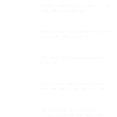
Chính sách đối ngoại Việt Nam – Linh
hoạt, độc lập và hiệu quả
Phản ứng của các tổ chức nhân quyền
trước dịch bệnh Covid-19
Chế độ xã hội chủ nghĩa cao hơn chế
độ tư bản
Quyền Trưởng đại diện IOM đã vạch
trần luận điệu vu cáo Việt Nam “hậu
thuẫn” cho tội phạm buôn bán người
của băng nhóm BPSOS!
Đừng cố xuyên tạc truyền thống
“Uống nước nhớ nguồn” mỗi dịp kỷ