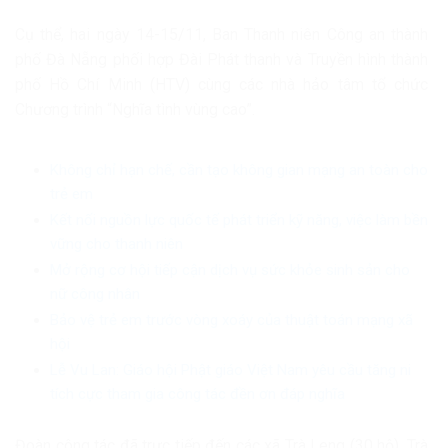
Cụ thể, hai ngày 14-15/11, Ban Thanh niên Công an thành
phố Đà Nẵng phối hợp Đài Phát thanh và Truyền hình thành
phố Hồ Chí Minh (HTV) cùng các nhà hảo tâm tổ chức
Chương trình “Nghĩa tình vùng cao”.
Không chỉ hạn chế, cần tạo không gian mạng an toàn cho
trẻ em
Kết nối nguồn lực quốc tế phát triển kỹ năng, việc làm bền
vững cho thanh niên
Mở rộng cơ hội tiếp cận dịch vụ sức khỏe sinh sản cho
nữ công nhân
Bảo vệ trẻ em trước vòng xoáy của thuật toán mạng xã
hội
Lễ Vu Lan: Giáo hội Phật giáo Việt Nam yêu cầu tăng ni
tích cực tham gia công tác đền ơn đáp nghĩa
Đoàn công tác đã trực tiếp đến các xã Trà Leng (30 hộ), Trà