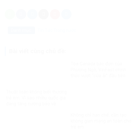
Danh mục:
Tin Tức
Trong nước
Bài viết cùng chủ đề:
Tòa Canada bác đơn của
Phương Ngô, VinFast chính
thức vượt “cửa ải” đầu tiên
trong vụ kiện xuyên biên giới
Thuật toán không biết thương
trẻ em: Vì sao nhiều quốc gia
đang tăng cường bảo vệ
người dưới 16 tuổi trên mạng
Không chỉ hạn chế, cần tạo
xã hội?
không gian mạng an toàn cho
trẻ em