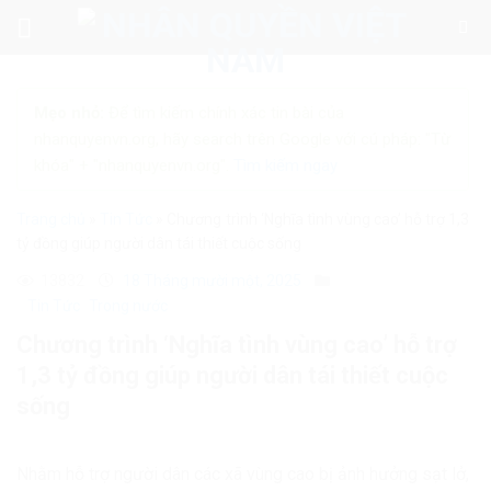
Skip
to
content
Mẹo nhỏ:
Để tìm kiếm chính xác tin bài của
nhanquyenvn.org, hãy search trên Google với cú pháp: "Từ
khóa" + "nhanquyenvn.org".
Tìm kiếm ngay
Trang chủ
»
Tin Tức
»
Chương trình ‘Nghĩa tình vùng cao’ hỗ trợ 1,3
tỷ đồng giúp người dân tái thiết cuộc sống
13832
18 Tháng mười một, 2025
Tin Tức
Trong nước
Chương trình ‘Nghĩa tình vùng cao’ hỗ trợ
1,3 tỷ đồng giúp người dân tái thiết cuộc
sống
Nhằm hỗ trợ người dân các xã vùng cao bị ảnh hưởng sạt lở,