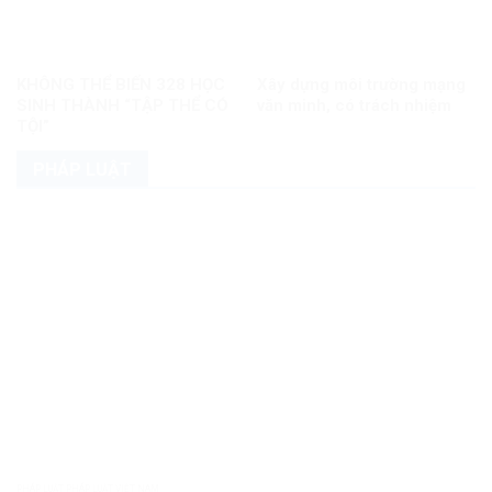
KHÔNG THỂ BIẾN 328 HỌC
Xây dựng môi trường mạng
SINH THÀNH “TẬP THỂ CÓ
văn minh, có trách nhiệm
TỘI”
PHÁP LUẬT
PHÁP LUẬT PHÁP LUẬT VIỆT NAM