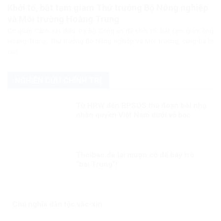
Khởi tố, bắt tạm giam Thứ trưởng Bộ Nông nghiệp
và Môi trường Hoàng Trung
Cơ quan Cảnh sát điều tra Bộ Công an đã khởi tố, bắt tạm giam ông
Hoàng Trung, Thứ trưởng Bộ Nông nghiệp và Môi trường, cùng ba bị
can...
NGHIÊN CỨU CHÍNH TRỊ
Từ HRW đến BPSOS:thủ đoạn bôi nhọ
nhân quyền Việt Nam dưới vỏ bọc
khách quan
Thoibao.de lại mượn cớ để bày trò
“bài Trung”!
Chủ nghĩa dân tộc vắc-xin