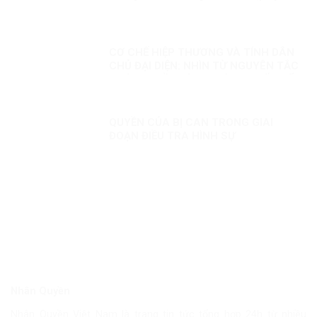
niệm Ngày Thương binh liệt sĩ!
CƠ CHẾ HIỆP THƯƠNG VÀ TÍNH DÂN
CHỦ ĐẠI DIỆN: NHÌN TỪ NGUYÊN TẮC
PHÁP QUYỀN VÀ SO SÁNH QUỐC TẾ
QUYỀN CỦA BỊ CAN TRONG GIAI
ĐOẠN ĐIỀU TRA HÌNH SỰ
Nhân Quyền
Nhân Quyền Việt Nam là trang tin tức tổng hợp 24h từ nhiều