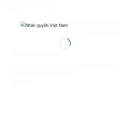
tiên hỗ trợ học tập đối với
người học dân tộc thiểu số
rất ít người
Tổng thư ký LHQ: ‘Hãy tiếp
tục thực hiện tầm nhìn của cố
Tổng thống Mandela về một
thế giới công bằng, toàn diện,
bình đẳng và hòa bình’
Để lại một bình luận
Email của bạn sẽ không được hiển thị công khai.
Các
trường bắt buộc được đánh dấu
*
Bình luận
*