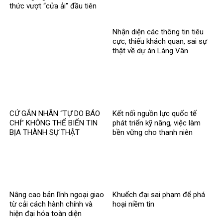
thức vượt “cửa ải” đầu tiên
trong vụ kiện xuyên biên giới
Nhận diện các thông tin tiêu
cực, thiếu khách quan, sai sự
thật về dự án Làng Vân
CỨ GẮN NHÃN “TỰ DO BÁO
Kết nối nguồn lực quốc tế
CHÍ” KHÔNG THỂ BIẾN TIN
phát triển kỹ năng, việc làm
BỊA THÀNH SỰ THẬT
bền vững cho thanh niên
Nâng cao bản lĩnh ngoại giao
Khuếch đại sai phạm để phá
từ cải cách hành chính và
hoại niềm tin
hiện đại hóa toàn diện