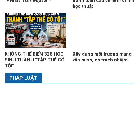
“PHIÊN TÒA MẠNG”?
tranh toàn cầu về liêm chính
học thuật
KHÔNG THỂ BIẾN 328 HỌC
Xây dựng môi trường mạng
SINH THÀNH “TẬP THỂ CÓ
văn minh, có trách nhiệm
TỘI”
PHÁP LUẬT