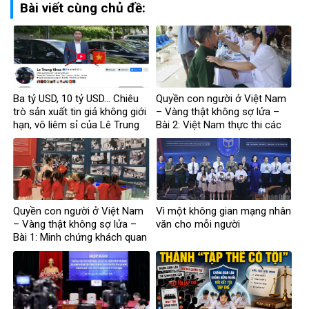
Bài viết cùng chủ đề:
Ba tỷ USD, 10 tỷ USD… Chiêu
Quyền con người ở Việt Nam
trò sản xuất tin giả không giới
– Vàng thật không sợ lửa –
hạn, vô liêm sỉ của Lê Trung
Bài 2: Việt Nam thực thi các
Khoa
chuẩn mực quốc tế về quyền
con người
Quyền con người ở Việt Nam
Vì một không gian mạng nhân
– Vàng thật không sợ lửa –
văn cho mỗi người
Bài 1: Minh chứng khách quan
bác bỏ mọi luận điệu sai trái