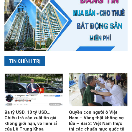
TIN CHÍNH TRỊ
Ba tỷ USD, 10 tỷ USD…
Quyền con người ở Việt
Chiêu trò sản xuất tin giả
Nam – Vàng thật không sợ
không giới hạn, vô liêm sỉ
lửa – Bài 2: Việt Nam thực
của Lê Trung Khoa
thi các chuẩn mực quốc tế