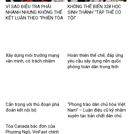
VÌ SAO ĐIỀU TRA PHẢI
KHÔNG THỂ BIẾN 328 HỌC
NHANH NHƯNG KHÔNG THỂ
SINH THÀNH “TẬP THỂ CÓ
KẾT LUẬN THEO “PHIÊN TÒA
TỘI”
MẠNG”?
Xây dựng môi trường mạng
Hoàn thiện thể chế, đáp ứng
văn minh, có trách nhiệm
yêu cầu xây dựng nền quốc
phòng toàn dân trong tình
hình mới
Cẩn trọng với thủ đoạn phá
“Phong trào dân chủ hóa Việt
đoàn kết nội bộ
Nam” – Luận điệu cũ kỹ nhằm
xuyên tạc bản chất dân chủ
của Đảng
Tòa Canada bác đơn của
Phương Ngô, VinFast chính