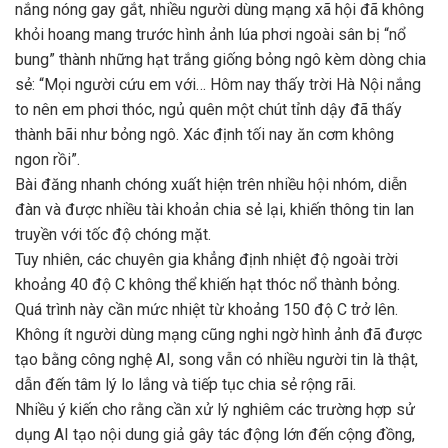
nắng nóng gay gắt, nhiều người dùng mạng xã hội đã không
khỏi hoang mang trước hình ảnh lúa phơi ngoài sân bị “nổ
bung” thành những hạt trắng giống bỏng ngô kèm dòng chia
sẻ: “Mọi người cứu em với… Hôm nay thấy trời Hà Nội nắng
to nên em phơi thóc, ngủ quên một chút tỉnh dậy đã thấy
thành bãi như bỏng ngô. Xác định tối nay ăn cơm không
ngon rồi”.
Bài đăng nhanh chóng xuất hiện trên nhiều hội nhóm, diễn
đàn và được nhiều tài khoản chia sẻ lại, khiến thông tin lan
truyền với tốc độ chóng mặt.
Tuy nhiên, các chuyên gia khẳng định nhiệt độ ngoài trời
khoảng 40 độ C không thể khiến hạt thóc nổ thành bỏng.
Quá trình này cần mức nhiệt từ khoảng 150 độ C trở lên.
Không ít người dùng mạng cũng nghi ngờ hình ảnh đã được
tạo bằng công nghệ AI, song vẫn có nhiều người tin là thật,
dẫn đến tâm lý lo lắng và tiếp tục chia sẻ rộng rãi.
Nhiều ý kiến cho rằng cần xử lý nghiêm các trường hợp sử
dụng AI tạo nội dung giả gây tác động lớn đến cộng đồng,