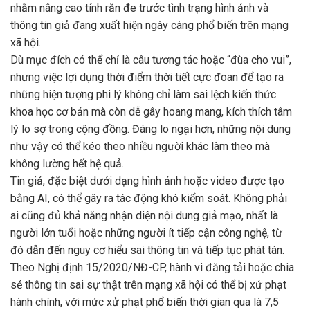
nhằm nâng cao tính răn đe trước tình trạng hình ảnh và
thông tin giả đang xuất hiện ngày càng phổ biến trên mạng
xã hội.
Dù mục đích có thể chỉ là câu tương tác hoặc “đùa cho vui”,
nhưng việc lợi dụng thời điểm thời tiết cực đoan để tạo ra
những hiện tượng phi lý không chỉ làm sai lệch kiến thức
khoa học cơ bản mà còn dễ gây hoang mang, kích thích tâm
lý lo sợ trong cộng đồng. Đáng lo ngại hơn, những nội dung
như vậy có thể kéo theo nhiều người khác làm theo mà
không lường hết hệ quả.
Tin giả, đặc biệt dưới dạng hình ảnh hoặc video được tạo
bằng AI, có thể gây ra tác động khó kiểm soát. Không phải
ai cũng đủ khả năng nhận diện nội dung giả mạo, nhất là
người lớn tuổi hoặc những người ít tiếp cận công nghệ, từ
đó dẫn đến nguy cơ hiểu sai thông tin và tiếp tục phát tán.
Theo Nghị định 15/2020/NĐ-CP, hành vi đăng tải hoặc chia
sẻ thông tin sai sự thật trên mạng xã hội có thể bị xử phạt
hành chính, với mức xử phạt phổ biến thời gian qua là 7,5