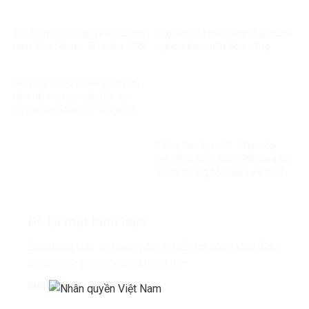
Đối thoại Nhân quyền thường
Hợp lực đa bên thúc đẩy giảm
niên Việt Nam – EU năm 2026
nghèo đa chiều bền vững
Dự kiến nhiều chính sách ưu
tiên hỗ trợ học tập đối với
người học dân tộc thiểu số
rất ít người
Tổng thư ký LHQ: ‘Hãy tiếp
tục thực hiện tầm nhìn của cố
Tổng thống Mandela về một
thế giới công bằng, toàn diện,
bình đẳng và hòa bình’
Để lại một bình luận
Email của bạn sẽ không được hiển thị công khai.
Các
trường bắt buộc được đánh dấu
*
Bình luận
*