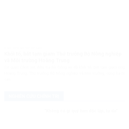
PHÁP LUẬT PHÁP LUẬT VIỆT NAM
Khởi tố, bắt tạm giam Thứ trưởng Bộ Nông nghiệp
và Môi trường Hoàng Trung
Cơ quan Cảnh sát điều tra Bộ Công an đã khởi tố, bắt tạm giam ông
Hoàng Trung, Thứ trưởng Bộ Nông nghiệp và Môi trường, cùng ba bị
can...
NGHIÊN CỨU CHÍNH TRỊ
“Không có gì quý hơn độc lập, tự do”