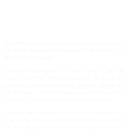
Alexei Navalny được chuyển tới Berlin hôm 22.8 trên chuyến
bay do một tổ chức phi chính phủ Đức tài trợ để điều trị, và
đã hôn mê trong vài ngày.
“Bệnh nhân hiện đang nằm trong phòng chăm sóc đặc biệt
và vẫn còn hôn mê. Tình trạng sức khỏe của ông ấy rất
nghiêm trọng nhưng hiện không có nguy hiểm cấp tính nào
đến tính mạng” – bệnh viện Charite cho biết. Các bác sĩ hiện
đang điều trị cho Navalny bằng thuốc giải độc atropine.
Tuy nhiên, vẫn còn những nghi ngại về sức khoẻ của chính
trị gia đối lập Nga 44 tuổi trong tương lai. “Kết quả của bệnh
vẫn chưa chắc chắn và hậu quả sau này, đặc biệt là ở khu