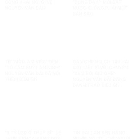
CÔNG KHAI NÓI GÌ VỀ
“ĐỨNG DẬY”: MỖI ĐẤT
NGUYỄN VĂN ĐÀI?
NƯỚC KHÔNG PHẢI MỘT
BẢN SAO
TỪ “MỜI LÀM VIỆC” ĐẾN
GÁN CHIẾN DỊCH TÌM HÀI
“TÔ LÂM SUỴT AN NINH”:
CỐT LIỆT SĨ VỚI CHUYỆN
NGUYỄN VĂN ĐÀI ĐÃ NỐI
“XEM BÓI GIỮ GHẾ”:
THÊM ĐIỀU GÌ?
NGUYỄN VĂN ĐÀI ĐANG
ĐÁNH TRÁO ĐIỀU GÌ?
“3 TỶ USD Ở THỤY SĨ”: LÊ
TIN SAI LAN ĐẾN HÀNG
TRUNG KHOA ĐANG ĐƯA
NGHÌN NGƯỜI: CHỈ NGƯỜI