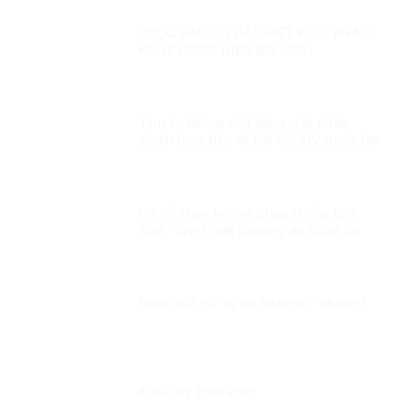
CUỘC BẦU CỬ ĐẶC BIỆT KỲ 3: KHAO
KHÁT CÔNG HIẾN ĐỔI MỚI
Truyền thông chủ động – lá chắn
chiến lược bảo vệ Đại hội XIV trước làn
sóng xuyên tạc!
Cơ sở khoa học và pháp lý của quy
định “tuyệt mật phương án nhân sự
lãnh đạo chủ chốt”: Vì sao đây là yêu
cầu bắt buộc trong quản trị nhà nước
hiện đại?
Nước Mỹ có “tự do Internet” không?
Khơi dậy khát vọng