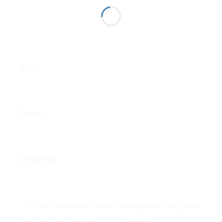
Tên
*
Email
*
Trang web
Lưu tên của tôi, email, và trang web trong trình