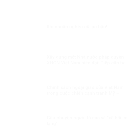
Khi chuẩn nghèo cũ lạc hậu!
Xây dựng một Nhà nước pháp quyền
XHCN Việt Nam hiện đại: Tiếp cận từ
quyền con người
Chính sách ngoại giao của Việt Nam
trong cuộc chiến cạnh tranh Mỹ –
Trung Quốc – Nga
Câu chuyện người tố cáo và “xã hội im
lặng”