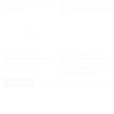
TIN HAY CHỈ KỂ MỘT CÂU
ĐĂNG PHẢI CHỊU TRÁCH
CHUYỆN?
NHIỆM, CÒN NỀN TẢNG THÌ
SAO?
Ba tỷ USD, 10 tỷ USD…
Quyền con người ở Việt
Chiêu trò sản xuất tin giả
Nam – Vàng thật không sợ
không giới hạn, vô liêm sỉ
lửa – Bài 2: Việt Nam thực
của Lê Trung Khoa
thi các chuẩn mực quốc tế
về quyền con người
PHÁP LUẬT