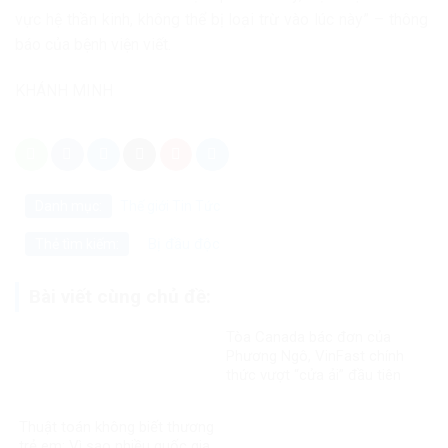
vực hệ thần kinh, không thể bị loại trừ vào lúc này” – thông
báo của bệnh viện viết.
KHÁNH MINH
Danh mục:
Thế giới
Tin Tức
Bị đầu độc
Thẻ tìm kiếm:
Bài viết cùng chủ đề:
Tòa Canada bác đơn của
Phương Ngô, VinFast chính
thức vượt “cửa ải” đầu tiên
trong vụ kiện xuyên biên giới
Thuật toán không biết thương
trẻ em: Vì sao nhiều quốc gia