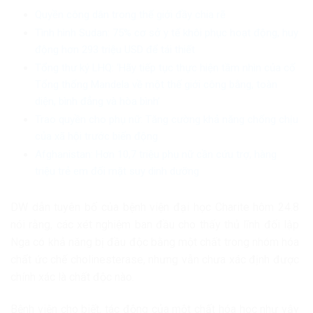
Quyền công dân trong thế giới đầy chia rẽ
Tình hình Sudan: 75% cơ sở y tế khôi phục hoạt động, huy
động hơn 293 triệu USD để tái thiết
Tổng thư ký LHQ: ‘Hãy tiếp tục thực hiện tầm nhìn của cố
Tổng thống Mandela về một thế giới công bằng, toàn
diện, bình đẳng và hòa bình’
Trao quyền cho phụ nữ: Tăng cường khả năng chống chịu
của xã hội trước biến động
Afghanistan: Hơn 10,7 triệu phụ nữ cần cứu trợ, hàng
triệu trẻ em đối mặt suy dinh dưỡng
DW dẫn tuyên bố của bệnh viện đại học Charite hôm 24.8
nói rằng, các xét nghiệm ban đầu cho thấy thủ lĩnh đối lập
Nga có khả năng bị đầu độc bằng một chất trong nhóm hóa
chất ức chế cholinesterase, nhưng vẫn chưa xác định được
chính xác là chất độc nào.
Bệnh viện cho biết, tác động của một chất hóa học như vậy