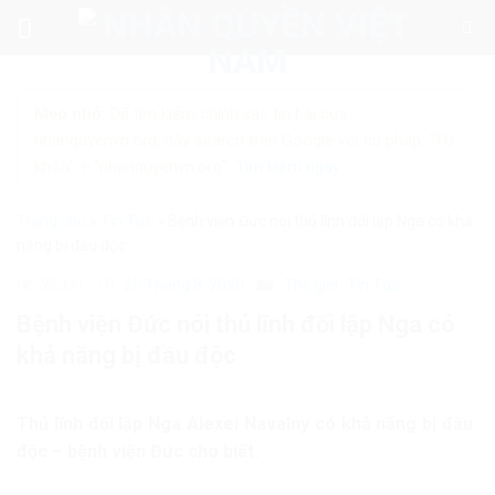
Skip
to
content
Mẹo nhỏ:
Để tìm kiếm chính xác tin bài của
nhanquyenvn.org, hãy search trên Google với cú pháp: "Từ
khóa" + "nhanquyenvn.org".
Tìm kiếm ngay
Trang chủ
»
Tin Tức
»
Bệnh viện Đức nói thủ lĩnh đối lập Nga có khả
năng bị đầu độc
25331
25 Tháng 8, 2020
Thế giới
Tin Tức
Bệnh viện Đức nói thủ lĩnh đối lập Nga có
khả năng bị đầu độc
Thủ lĩnh đối lập Nga Alexei Navalny
có khả năng bị đầu
độc – bệnh viện Đức cho biết.