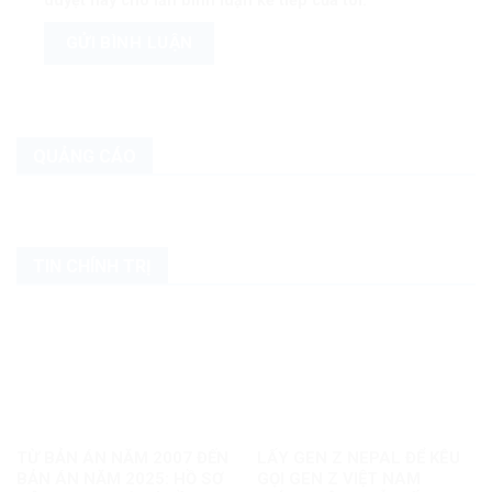
duyệt này cho lần bình luận kế tiếp của tôi.
QUẢNG CÁO
TIN CHÍNH TRỊ
TỪ BẢN ÁN NĂM 2007 ĐẾN
LẤY GEN Z NEPAL ĐỂ KÊU
BẢN ÁN NĂM 2025: HỒ SƠ
GỌI GEN Z VIỆT NAM