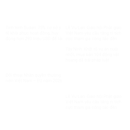
Tình hình Sudan: 75% cơ sở y
Lễ Vu Lan: Giáo hội Phật giáo
tế khôi phục hoạt động, huy
Việt Nam yêu cầu tăng ni tích
động hơn 293 triệu USD để tái
cực tham gia công tác đền
thiết
ơn đáp nghĩa
Tây Ninh: Khởi tố vụ án nuôi
nhốt, mua bán 104 động vật
hoang dã trái pháp luật
Đối thoại Nhân quyền thường
niên Việt Nam – EU năm 2026
Lễ Vu Lan: Giáo hội Phật giáo
Việt Nam yêu cầu tăng ni tích
cực tham gia công tác đền
ơn đáp nghĩa