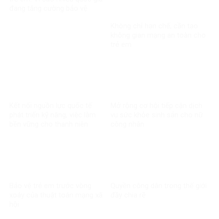
đang tăng cường bảo vệ
người dưới 16 tuổi trên mạng
Không chỉ hạn chế, cần tạo
xã hội?
không gian mạng an toàn cho
trẻ em
Kết nối nguồn lực quốc tế
Mở rộng cơ hội tiếp cận dịch
phát triển kỹ năng, việc làm
vụ sức khỏe sinh sản cho nữ
bền vững cho thanh niên
công nhân
Bảo vệ trẻ em trước vòng
Quyền công dân trong thế giới
xoáy của thuật toán mạng xã
đầy chia rẽ
hội