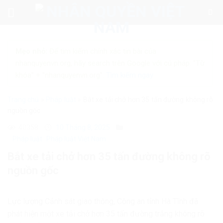
Skip
to
content
Mẹo nhỏ:
Để tìm kiếm chính xác tin bài của
nhanquyenvn.org, hãy search trên Google với cú pháp: "Từ
khóa" + "nhanquyenvn.org".
Tìm kiếm ngay
Trang chủ
»
Pháp luật
»
Bắt xe tải chở hơn 35 tấn đường không rõ
nguồn gốc
40358
10 Tháng 8, 2025
Pháp luật
Pháp luật Việt Nam
Bắt xe tải chở hơn 35 tấn đường không rõ
nguồn gốc
Lực lượng Cảnh sát giao thông, Công an tỉnh Hà Tĩnh đã
phát hiện một xe tải chở hơn 35 tấn đường trắng không rõ