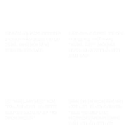
TỪ BẢN ÁN NĂM 2007 ĐẾN
LẤY GEN Z NEPAL ĐỂ KÊU
BẢN ÁN NĂM 2025: HỒ SƠ
GỌI GEN Z VIỆT NAM
CÔNG KHAI NÓI GÌ VỀ
“ĐỨNG DẬY”: MỖI ĐẤT
NGUYỄN VĂN ĐÀI?
NƯỚC KHÔNG PHẢI MỘT
BẢN SAO
TỪ “MỜI LÀM VIỆC” ĐẾN
GÁN CHIẾN DỊCH TÌM HÀI
“TÔ LÂM SUỴT AN NINH”:
CỐT LIỆT SĨ VỚI CHUYỆN
NGUYỄN VĂN ĐÀI ĐÃ NỐI
“XEM BÓI GIỮ GHẾ”:
THÊM ĐIỀU GÌ?
NGUYỄN VĂN ĐÀI ĐANG
ĐÁNH TRÁO ĐIỀU GÌ?