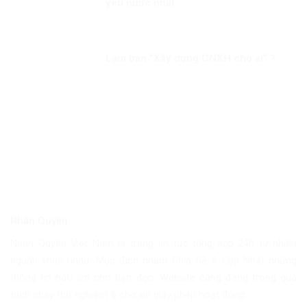
yêu nước nhất
Lạm bàn “Xây dựng CNXH cho ai” ?
Nhân Quyền
Nhân Quyền Việt Nam là trang tin tức tổng hợp 24h từ nhiều
nguồn khác nhau. Mục đích nhằm Chia Sẽ & Cập Nhật những
thông tin hữu ích cho bạn đọc. Website cũng đang trong quá
trình chạy thử nghiệm & chờ xin giấy phép hoạt động.