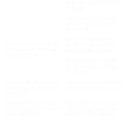
trong thi tốt nghiệp THPT tại
Quảng Trị
Bắt quả tang vụ vận chuyển
3.200 viên ma túy qua biên
giới Nghệ An
Phạt tù 19 bị cáo trong vụ
Triệt phá chuyên án ma túy
làm giả 13 triệu sản phẩm
lớn, thu giữ hơn 15.000 viên
bảo vệ sức khỏe Herbitech
ma túy tổng hợp
Cà Mau: Lĩnh án tù vì nhận
tiền đăng ký, đăng kiểm tàu
cá trái phép
Cần Thơ: Bắt giữ đối tượng
Triệt phá 2 nhóm cá độ bóng
cướp tiệm vàng, thu hồi toàn
đá, bắt hàng chục đối tượng
bộ tang vật
Quảng Trị: Khởi tố hai giáo
Khởi tố 6 đối tượng liên quan
viên liên quan tố cáo tiêu cực
đến đường dây vận chuyển,
thi tốt nghiệp THPT
mua bán hơn 250 tấn lợn
bệnh