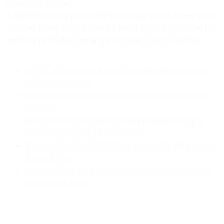
nguồn gốc xuất xứ.
Ngày 10/8, Công an tỉnh Hà Tĩnh thông tin, lực lượng Cảnh
sát giao thông, Công an tỉnh Hà Tĩnh đã phát hiện một xe tải
chở hơn 35 tấn đường trắng không rõ nguồn gốc xuất xứ.
Khởi tố, bắt tạm giam Thứ trưởng Bộ Nông nghiệp và Môi
trường Hoàng Trung
Khởi tố Giám đốc Trung tâm giáo dục vì thu học phí sai
quy định
Hai cựu lãnh đạo Cục Hải quan lĩnh 13 năm tù trong vụ
sản xuất thực phẩm giả ở MediPhar
Tiếp tục chi trả hơn 318 tỷ đồng cho các trái chủ trong vụ
Trương Mỹ Lan
Vận chuyển ma túy trong săm, lốp xe đạp, một đối tượng
lĩnh án chung thân