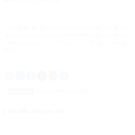
số lượng hàng hóa nói trên.
Tổ công tác đã tiến hành lập biên bản sự việc và bàn giao
người, phương tiện cùng số lượng hàng hóa nói trên cho
Phòng Cảnh sát kinh tế Công an Hà Tĩnh xử lý theo quy
định./.
Danh mục:
Pháp luật
Pháp luật Việt Nam
Bài viết cùng chủ đề: