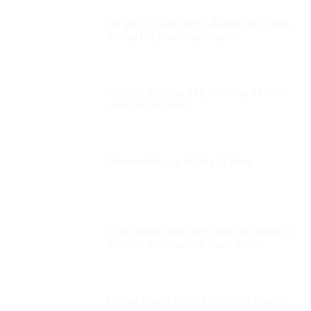
Ba giá trị Cuốn sách: dù bôi đen cũng
không thể phủ nhận được!
Cây bút phương Tây nói rằng sở hữu
công là cần thiết
Tham nhũng và những lỗ hổng
Trẫm muốn được làm Dân một nước tự
do, hơn làm Vua một nước bị trị!
Những người thi đua là những người