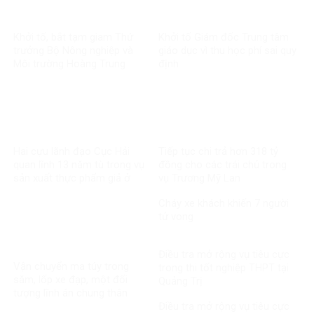
Khởi tố, bắt tạm giam Thứ
Khởi tố Giám đốc Trung tâm
trưởng Bộ Nông nghiệp và
giáo dục vì thu học phí sai quy
Môi trường Hoàng Trung
định
Hai cựu lãnh đạo Cục Hải
Tiếp tục chi trả hơn 318 tỷ
quan lĩnh 13 năm tù trong vụ
đồng cho các trái chủ trong
sản xuất thực phẩm giả ở
vụ Trương Mỹ Lan
MediPhar
Cháy xe khách khiến 7 người
tử vong​
Điều tra mở rộng vụ tiêu cực
Vận chuyển ma túy trong
trong thi tốt nghiệp THPT tại
săm, lốp xe đạp, một đối
Quảng Trị
tượng lĩnh án chung thân
Điều tra mở rộng vụ tiêu cực