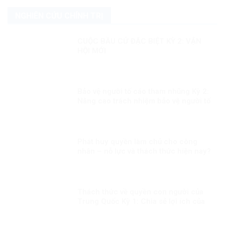
NGHIÊN CỨU CHÍNH TRỊ
CUỘC BẦU CỬ ĐẶC BIỆT KỲ 2: VẬN
HỘI MỚI
Bảo vệ người tố cáo tham nhũng Kỳ 2:
Nâng cao trách nhiệm bảo vệ người tố
cáo tham nhũng
Phát huy quyền làm chủ cho công
nhân – nỗ lực và thách thức hiện nay?
Thách thức về quyền con người của
Trung Quốc Kỳ 1: Chia sẻ lợi ích của
phát triển đồng đều hơn cho người
dân