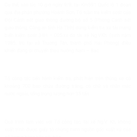
Cụ thể, vào lúc 10 giờ ngày 9/8, tại Km591 Quốc lộ 1 đoạn
qua địa phận phường Hoành Sơn, Tổ tuần tra kiểm soát của
Đội Cảnh sát giao thông đường bộ số 5 (Phòng Cảnh sát
giao thông, Công an tỉnh Hà Tĩnh) dừng kiểm tra xe tải mang
biển kiểm soát 34H – 005.xx do tài xế Ng.V.Kh. (sinh năm
1985, trú tại xã Trường Tân, thành phố Hải Phòng) điều
khiển đang di chuyển theo hướng Nam – Bắc.
Tổ công tác tiến hành kiểm tra, phát hiện trên thùng xe có
khoảng 700 bao chứa đường trắng, có chữ và nhãn mác
nước ngoài, tổng trọng lượng hơn 35 tấn.
Quá trình làm việc với Tổ công tác, tài xế Ng.V. Kh, không
xuất trình được giấy tờ chứng minh nguồn gốc xuất xứ của