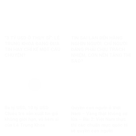
“3 TỶ USD Ở THỤY SĨ”: LÊ
TIN SAI LAN ĐẾN HÀNG
TRUNG KHOA ĐANG ĐƯA
NGHÌN NGƯỜI: CHỈ NGƯỜI
TIN HAY CHỈ KỂ MỘT CÂU
ĐĂNG PHẢI CHỊU TRÁCH
CHUYỆN?
NHIỆM, CÒN NỀN TẢNG THÌ
SAO?
Ba tỷ USD, 10 tỷ USD…
Quyền con người ở Việt
Chiêu trò sản xuất tin giả
Nam – Vàng thật không sợ
không giới hạn, vô liêm sỉ
lửa – Bài 2: Việt Nam thực
của Lê Trung Khoa
thi các chuẩn mực quốc tế
về quyền con người