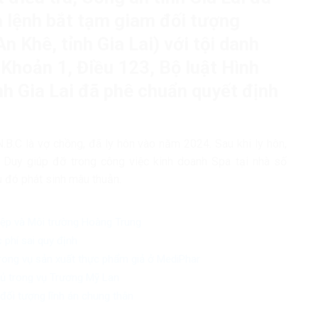
và lệnh bắt tạm giam đối tượng
 Khê, tỉnh Gia Lai) với tội danh
 Khoản 1, Điều 123, Bộ luật Hình
nh Gia Lai đã phê chuẩn quyết định
 N.B.C là vợ chồng, đã ly hôn vào năm 2024. Sau khi ly hôn,
Duy giúp đỡ trong công việc kinh doanh Spa tại nhà số
 đó phát sinh mâu thuẫn.
iệp và Môi trường Hoàng Trung
 phí sai quy định
trong vụ sản xuất thực phẩm giả ở MediPhar
chủ trong vụ Trương Mỹ Lan
đối tượng lĩnh án chung thân