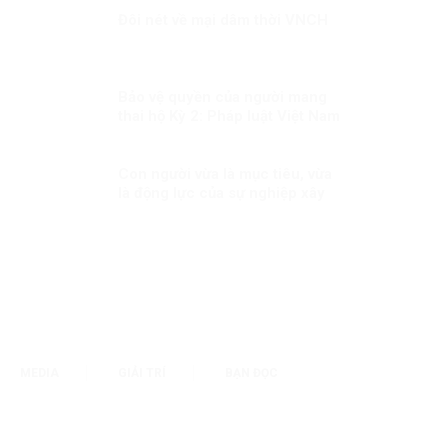
Đôi nét về mại dâm thời VNCH
Bảo vệ quyền của người mang
thai hộ Kỳ 2: Pháp luật Việt Nam
về quyền của người mang thai
hộ
Con người vừa là mục tiêu, vừa
là động lực của sự nghiệp xây
dựng đất nước
MEDIA
GIẢI TRÍ
BẠN ĐỌC