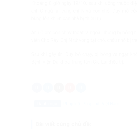
Khoảng 0 giờ ngày 19/10, sau khi uống thuốc diệ
anh C ngủ lại cùng chị N và con nhỏ. Duy mở cửa
bùng lên khiến căn nhà bị thiêu rụi.
Anh C ôm con chạy thoát ra ngoài nhưng bị bỏng 
viện Chợ Rẫy. Chị N tử vong tại chỗ, cháu nhỏ bị t
Sau khi gây án, Duy bỏ chạy, bị bỏng và ngạt kh
Bệnh viện Đa khoa Trung tâm Gia Lai điều trị.
Danh mục:
Pháp luật
Pháp luật Việt Nam
Bài viết cùng chủ đề: