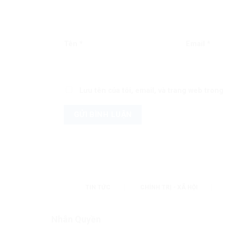
Tên
*
Email
*
Lưu tên của tôi, email, và trang web trong 
TIN TỨC
CHÍNH TRỊ - XÃ HỘI
Nhân Quyền