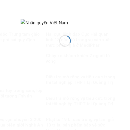
 đốc Trung tâm giáo
Hai cựu lãnh đạo Cục Hải quan
c phí sai quy định
lĩnh 13 năm tù trong vụ sản xuất
thực phẩm giả ở MediPhar
Cháy xe khách khiến 7 người tử
vong​
Điều tra mở rộng vụ tiêu cực trong
thi tốt nghiệp THPT tại Quảng Trị
a túy trong săm, lốp
ối tượng lĩnh án
Điều tra mở rộng vụ tiêu cực trong
thi tốt nghiệp THPT tại Quảng Trị
 vụ vận chuyển 3.200
Phạt tù 19 bị cáo trong vụ làm giả
qua biên giới Nghệ An
13 triệu sản phẩm bảo vệ sức