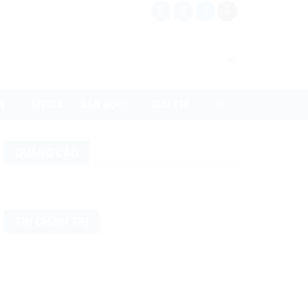
N
MEDIA
BẠN ĐỌC
GIẢI TRÍ
QUẢNG CÁO
TIN CHÍNH TRỊ