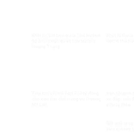
Khởi tố, bắt tạm giam Thứ trưởng
Khởi tố Giám
Bộ Nông nghiệp và Môi trường
dục vì thu họ
Hoàng Trung
Tiếp tục chi trả hơn 318 tỷ đồng
Vận chuyển m
cho các trái chủ trong vụ Trương
xe đạp, một đ
Mỹ Lan
chung thân
Bắt quả tang
viên ma túy 