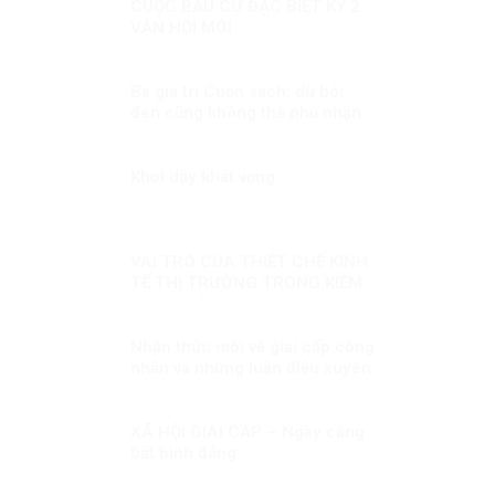
CUỘC BẦU CỬ ĐẶC BIỆT KỲ 2:
VẬN HỘI MỚI
Ba giá trị Cuốn sách: dù bôi
đen cũng không thể phủ nhận
được!
Khơi dậy khát vọng
VAI TRÒ CỦA THIẾT CHẾ KINH
TẾ THỊ TRƯỜNG TRONG KIỂM
SOÁT KIỂM SOÁT THAM
NHŨNG
Nhận thức mới về giai cấp công
nhân và những luận điệu xuyên
tạc bản chất giai cấp công
nhân hiện nay
XÃ HỘI GIAI CẤP – Ngày càng
bất bình đẳng