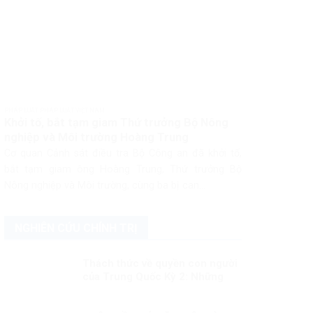
PHÁP LUẬT PHÁP LUẬT VIỆT NAM
Khởi tố, bắt tạm giam Thứ trưởng Bộ Nông
nghiệp và Môi trường Hoàng Trung
Cơ quan Cảnh sát điều tra Bộ Công an đã khởi tố,
bắt tạm giam ông Hoàng Trung, Thứ trưởng Bộ
Nông nghiệp và Môi trường, cùng ba bị can...
NGHIÊN CỨU CHÍNH TRỊ
Thách thức về quyền con người
của Trung Quốc Kỳ 2: Những
thay đổi lớn