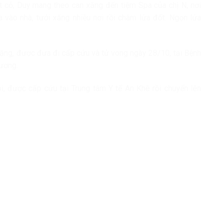
t cỏ, Duy mang theo can xăng đến tiệm Spa của chị N, nơi
 vào nhà, tưới xăng nhiều nơi rồi châm lửa đốt. Ngọn lửa
nặng, được đưa đi cấp cứu và tử vong ngày 28/10, tại Bệnh
hương.
ói, được cấp cứu tại Trung tâm Y tế An Khê rồi chuyển lên