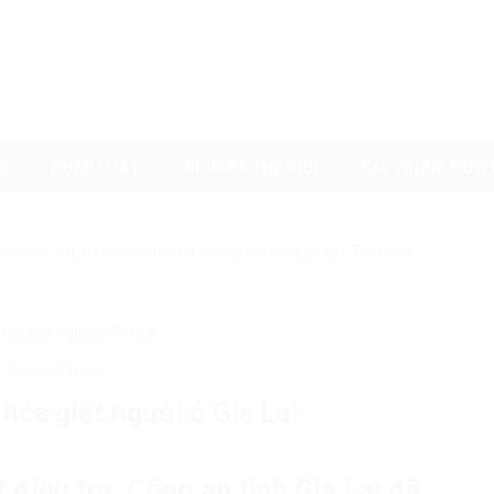
I
PHÁP LUẬT
NHÌN RA THẾ GIỚI
CÁC NHÓM QUYỀ
uyenvn.org, hãy search trên Google với cú pháp: "Từ khóa"
ỏa giết người ở Gia Lai
 luật Việt Nam
hỏa giết người ở Gia Lai
điều tra, Công an tỉnh Gia Lai đã