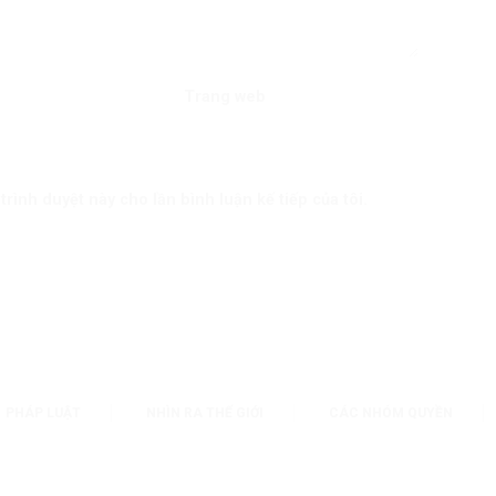
Trang web
trình duyệt này cho lần bình luận kế tiếp của tôi.
PHÁP LUẬT
NHÌN RA THẾ GIỚI
CÁC NHÓM QUYỀN