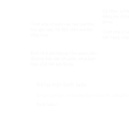
Cà Mau: Lĩnh 
đăng ký, đăng
phép
Triệt phá chuyên án ma túy lớn,
thu giữ hơn 15.000 viên ma túy
Triệt phá 2 
tổng hợp
bắt hàng chụ
Khởi tố 6 đối tượng liên quan đến
đường dây vận chuyển, mua bán
hơn 250 tấn lợn bệnh
Để lại một bình luận
Email của bạn sẽ không được hiển thị công kha
Bình luận
*