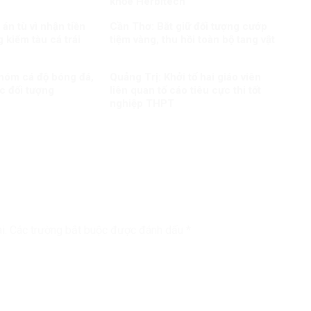
khỏe Herbitech
án tù vì nhận tiền
Cần Thơ: Bắt giữ đối tượng cướp
 kiểm tàu cá trái
tiệm vàng, thu hồi toàn bộ tang vật
nhóm cá độ bóng đá,
Quảng Trị: Khởi tố hai giáo viên
c đối tượng
liên quan tố cáo tiêu cực thi tốt
nghiệp THPT
i.
Các trường bắt buộc được đánh dấu
*