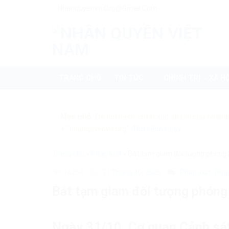
Skip
Nhanquyenvn.org@gmail.com
to
content
TRANG CHỦ
TIN TỨC
CHÍNH TRỊ – XÃ HỘ
Mẹo nhỏ:
Để tìm kiếm chính xác tin bài của nhanq
+ "nhanquyenvn.org".
Tìm kiếm ngay
Trang chủ
»
Pháp luật
»
Bắt tạm giam đối tượng phóng h
14254
31 Tháng 10, 2025
Pháp luật
Pháp
Bắt tạm giam đối tượng phóng 
Ngày 31/10, Cơ quan Cảnh sát 