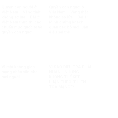
Quyền con người ở
Quyền con người ở
Việt Nam – Vàng thật
Việt Nam – Vàng thật
không sợ lửa – Bài 2:
không sợ lửa – Bài 1:
Việt Nam thực thi các
Minh chứng khách
chuẩn mực quốc tế về
quan bác bỏ mọi luận
quyền con người
điệu sai trái
Vì một không gian
VÌ SAO ĐIỀU TRA PHẢI
mạng nhân văn cho
NHANH NHƯNG
mỗi người
KHÔNG THỂ KẾT
LUẬN THEO “PHIÊN
TÒA MẠNG”?