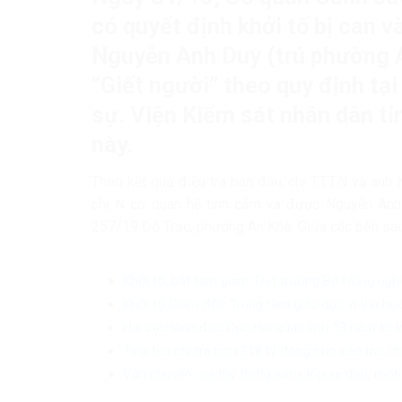
có quyết định khởi tố bị can 
Nguyễn Anh Duy (trú phường An
“Giết người” theo quy định tại
sự. Viện Kiểm sát nhân dân tỉ
này.
Theo kết quả điều tra ban đầu, chị T.T.T.N và anh
chị N có quan hệ tình cảm và được Nguyễn Anh 
257/19 Đỗ Trạc, phường An Khê. Giữa các bên sau
Khởi tố, bắt tạm giam Thứ trưởng Bộ Nông ngh
Khởi tố Giám đốc Trung tâm giáo dục vì thu học
Hai cựu lãnh đạo Cục Hải quan lĩnh 13 năm tù 
Tiếp tục chi trả hơn 318 tỷ đồng cho các trái 
Vận chuyển ma túy trong săm, lốp xe đạp, một 