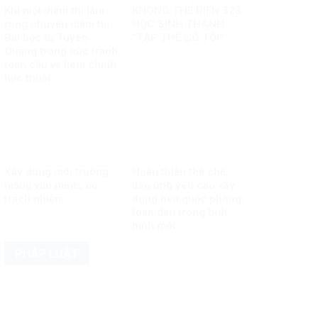
Khi một điểm thi làm
KHÔNG THỂ BIẾN 328
rung chuyển niềm tin:
HỌC SINH THÀNH
Bài học từ Tuyên
“TẬP THỂ CÓ TỘI”
Quang trong bức tranh
toàn cầu về liêm chính
học thuật
Xây dựng môi trường
Hoàn thiện thể chế,
mạng văn minh, có
đáp ứng yêu cầu xây
trách nhiệm
dựng nền quốc phòng
toàn dân trong tình
hình mới
PHÁP LUẬT