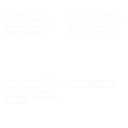
Ba tỷ USD, 10 tỷ USD…
Quyền con người ở Việt
Chiêu trò sản xuất tin giả
Nam – Vàng thật không sợ
không giới hạn, vô liêm sỉ
lửa – Bài 2: Việt Nam thực
của Lê Trung Khoa
thi các chuẩn mực quốc tế
về quyền con người
Quyền con người ở Việt
Vì một không gian mạng
Nam – Vàng thật không sợ
nhân văn cho mỗi người
lửa – Bài 1: Minh chứng
khách quan bác bỏ mọi luận
điệu sai trái