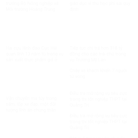
trưởng Bộ Nông nghiệp và
giáo dục vì thu học phí sai quy
Môi trường Hoàng Trung
định
Hai cựu lãnh đạo Cục Hải
Tiếp tục chi trả hơn 318 tỷ
quan lĩnh 13 năm tù trong vụ
đồng cho các trái chủ trong
sản xuất thực phẩm giả ở
vụ Trương Mỹ Lan
MediPhar
Cháy xe khách khiến 7 người
tử vong​
Điều tra mở rộng vụ tiêu cực
Vận chuyển ma túy trong
trong thi tốt nghiệp THPT tại
săm, lốp xe đạp, một đối
Quảng Trị
tượng lĩnh án chung thân
Điều tra mở rộng vụ tiêu cực
trong thi tốt nghiệp THPT tại
Quảng Trị