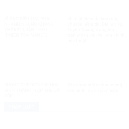
VÌ SAO ĐIỀU TRA PHẢI
Khi một điểm thi làm rung
NHANH NHƯNG KHÔNG
chuyển niềm tin: Bài học từ
THỂ KẾT LUẬN THEO
Tuyên Quang trong bức
“PHIÊN TÒA MẠNG”?
tranh toàn cầu về liêm chính
học thuật
KHÔNG THỂ BIẾN 328 HỌC
Xây dựng môi trường mạng
SINH THÀNH “TẬP THỂ CÓ
văn minh, có trách nhiệm
TỘI”
PHÁP LUẬT