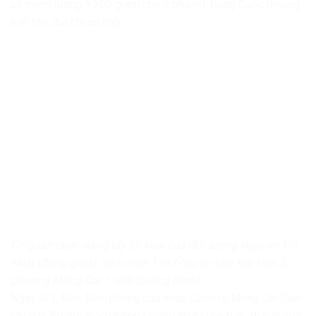
có trọng lượng 1.200 gram cho 1 phụ nữ Trung Quốc (không
biết tên, địa chỉ cụ thể).
Cơ quan chức năng lấy lời khai của đối tượng Nguyễn Thị
Nhài (đứng giữa), sinh năm 1987 (trú tại khu Hải Hòa 3,
phường Móng Cái 1, tỉnh Quảng Ninh).
Ngày 4/1, Đồn Biên phòng cửa khẩu Quốc tế Móng Cái (Ban
Chỉ huy Bộ đội Biên phòng Quảng Ninh) cho biết, đơn vị vừa