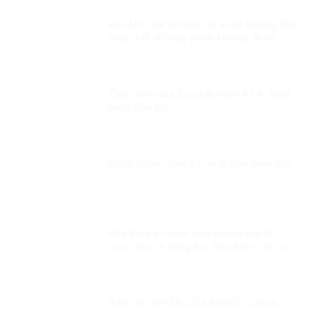
Bác Hồ: “Đã tự kiêu, tự ái thì không thể
đoàn kết. Không đoàn kết tức là cô
độc. Đã cô độc thì chẳng việc gì thành
công”.
Tầm nhìn của Sự phát triển Kỳ 4: Khát
vọng Dân tộc
Ngăn chặn “chế độ nô lệ thời hiện đại”
Bảo đảm an ninh con người vừa là
mục tiêu, là động lực bảo đảm cho sự
ổn định chính trị, phát triển đất nước
Kỳ 2: Mối quan hệ giữa an ninh con
người và an ninh quốc gia
BẢO VỆ QUYỀN CỦA NGƯỜI CHƯA