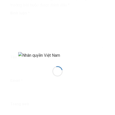
trường bắt buộc được đánh dấu
*
Bình luận
*
Tên
*
Email
*
Trang web