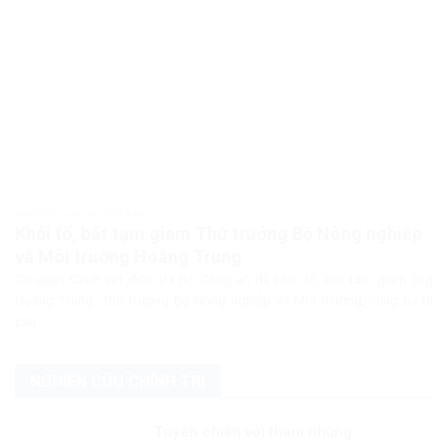
PHÁP LUẬT PHÁP LUẬT VIỆT NAM
Khởi tố, bắt tạm giam Thứ trưởng Bộ Nông nghiệp
và Môi trường Hoàng Trung
Cơ quan Cảnh sát điều tra Bộ Công an đã khởi tố, bắt tạm giam ông
Hoàng Trung, Thứ trưởng Bộ Nông nghiệp và Môi trường, cùng ba bị
can...
NGHIÊN CỨU CHÍNH TRỊ
Tuyên chiến với tham nhũng