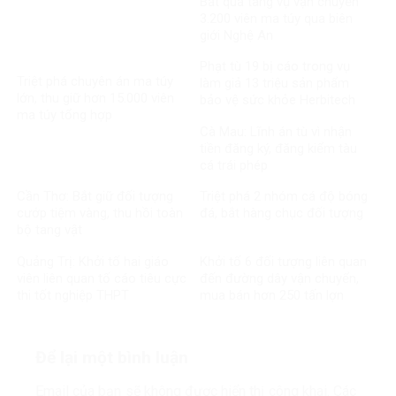
Bắt quả tang vụ vận chuyển
3.200 viên ma túy qua biên
giới Nghệ An
Phạt tù 19 bị cáo trong vụ
Triệt phá chuyên án ma túy
làm giả 13 triệu sản phẩm
lớn, thu giữ hơn 15.000 viên
bảo vệ sức khỏe Herbitech
ma túy tổng hợp
Cà Mau: Lĩnh án tù vì nhận
tiền đăng ký, đăng kiểm tàu
cá trái phép
Cần Thơ: Bắt giữ đối tượng
Triệt phá 2 nhóm cá độ bóng
cướp tiệm vàng, thu hồi toàn
đá, bắt hàng chục đối tượng
bộ tang vật
Quảng Trị: Khởi tố hai giáo
Khởi tố 6 đối tượng liên quan
viên liên quan tố cáo tiêu cực
đến đường dây vận chuyển,
thi tốt nghiệp THPT
mua bán hơn 250 tấn lợn
bệnh
Để lại một bình luận
Email của bạn sẽ không được hiển thị công khai.
Các