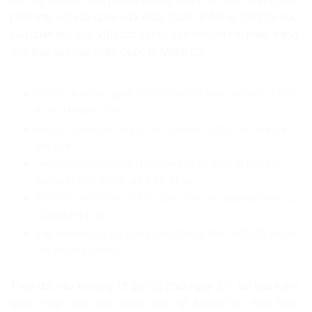
phối hợp với Hải quan cửa khẩu Quốc tế Móng Cái (Chi cục
Hải quan khu vực VIII) bắt giữ vụ vận chuyển trái phép trang
sức bạc qua cửa khẩu Quốc tế Móng Cái.
Khởi tố, bắt tạm giam Thứ trưởng Bộ Nông nghiệp và Môi
trường Hoàng Trung
Khởi tố Giám đốc Trung tâm giáo dục vì thu học phí sai
quy định
Hai cựu lãnh đạo Cục Hải quan lĩnh 13 năm tù trong vụ
sản xuất thực phẩm giả ở MediPhar
Tiếp tục chi trả hơn 318 tỷ đồng cho các trái chủ trong vụ
Trương Mỹ Lan
Vận chuyển ma túy trong săm, lốp xe đạp, một đối tượng
lĩnh án chung thân
Theo đó, vào khoảng 18 giờ 30 phút ngày 3/1, tại bục kiểm
soát nhập cảnh cửa khẩu quốc tế Móng Cái, Đồn Biên