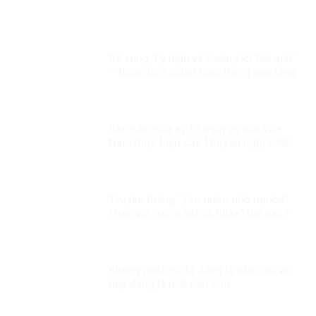
Bổ sung ‘Lý luận về Đường lối Đổi mới’
– Bước tiến chiến lược trong nền tảng
tư tưởng của Đảng!
Báo cáo giữa kỳ tự nguyện của Việt
Nam thực hiện các khuyến nghị UPR
chu kỳ III Kỳ 2: “Việt Nam sẽ thành
công trong việc gắn kết sứ mệnh bảo
đảm quyền con người với nỗ lực
phòng chống COVID-19”
Truyền thống “yêu nước nhớ nguồn”
khác với “sùng bái cá nhân” thế nào?
Không phải cứ đa đảng là dân chủ và
một đảng là mất dân chủ