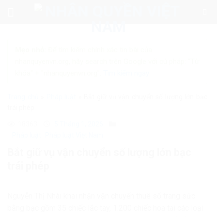
Skip
to
content
Mẹo nhỏ:
Để tìm kiếm chính xác tin bài của
nhanquyenvn.org, hãy search trên Google với cú pháp: "Từ
khóa" + "nhanquyenvn.org".
Tìm kiếm ngay
Trang chủ
»
Pháp luật
»
Bắt giữ vụ vận chuyển số lượng lớn bạc
trái phép
18363
5 Tháng 1, 2026
Pháp luật
Pháp luật Việt Nam
Bắt giữ vụ vận chuyển số lượng lớn bạc
trái phép
Nguyễn Thị Nhài khai nhận vận chuyển thuê số trang sức
bằng bạc gồm 35 chiếc lắc tay, 1.200 chiếc hoa tai các loại