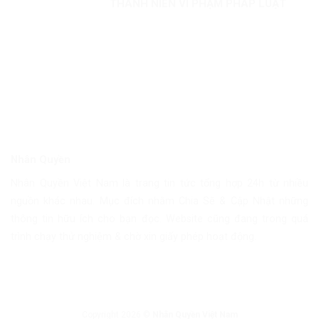
THÀNH NIÊN VI PHẠM PHÁP LUẬT
Nhân Quyền
Nhân Quyền Việt Nam là trang tin tức tổng hợp 24h từ nhiều
nguồn khác nhau. Mục đích nhằm Chia Sẽ & Cập Nhật những
thông tin hữu ích cho bạn đọc. Website cũng đang trong quá
trình chạy thử nghiệm & chờ xin giấy phép hoạt động.
Copyright 2026 ©
Nhân Quyền Việt Nam