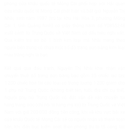
phòng cửa khẩu quốc tế Móng Cái phối hợp với Hải quan
cửa khẩu quốc tế Móng Cái phát hiện và bắt giữ Nguyễn Thị
Nhài, sinh năm 1987 (trú tại khu Hải Hòa 3, phường Móng
Cái 1, tỉnh Quảng Ninh) có giấy thông hành số Y0855248
xuất cảnh từ Trung Quốc về Việt Nam có dấu hiệu nghi vấn.
Qua kiểm tra sơ bộ 1 bình kim loại mà Nhài mang theo
người bên trong có chứa một số đồ trang sức bằng kim loại
màu trắng nghi là bạc.
Kết quả qua đấu tranh, Nguyễn Thị Nhài khai nhận vận
chuyển thuê số trang sức bằng bạc gồm 35 chiếc lắc tay,
1.200 chiếc hoa tai các loại có trọng lượng 1.200 gram cho
1 phụ nữ Trung Quốc (không biết tên, tuổi, địa chỉ cụ thể).
Người phụ nữ Trung Quốc có đặt vấn đề vận chuyển túi
hàng trang sức (chỉ nói là hàng mỹ ký) từ Trung Quốc về Việt
Nam với giá 200.000 đồng tiền công, khi về khu vực bãi xe
cửa khẩu Quốc tế Móng Cái sẽ có người nhận và thanh toán
tiền, khi đến bục kiểm soát Biên phòng thì bị tổ công tác