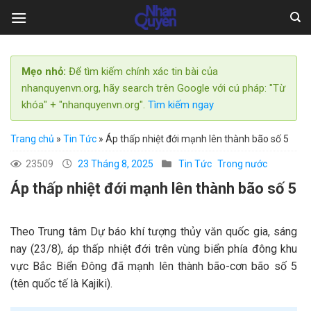
Skip
to
content
Mẹo nhỏ:
Để tìm kiếm chính xác tin bài của
nhanquyenvn.org, hãy search trên Google với cú pháp: "Từ
khóa" + "nhanquyenvn.org".
Tìm kiếm ngay
Trang chủ
»
Tin Tức
»
Áp thấp nhiệt đới mạnh lên thành bão số 5
23509
23 Tháng 8, 2025
Tin Tức
Trong nước
Áp thấp nhiệt đới mạnh lên thành bão số 5
Theo Trung tâm Dự báo khí tượng thủy văn quốc gia, sáng
nay (23/8), áp thấp nhiệt đới trên vùng biển phía đông khu
vực Bắc Biển Đông đã mạnh lên thành bão-cơn bão số 5
(tên quốc tế là Kajiki).