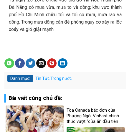
Đà Nẵng có mưa vừa, mưa to và dông; khu vực thành
phố Hồ Chí Minh chiều tối và tối có mưa, mưa rào và
dông. Trong mưa dông cần đề phòng nguy cơ xảy ra lốc
xoáy và gió giật mạnh.
Danh mục:
Tin Tức
Trong nước
Bài viết cùng chủ đề:
Tòa Canada bác đơn của
Phương Ngô, VinFast chính
thức vượt “cửa ải” đầu tiên
trong vụ kiện xuyên biên giới