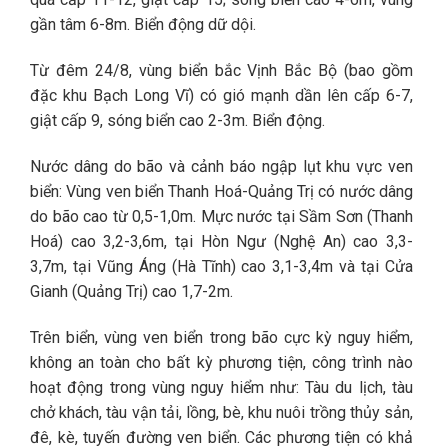
gần tâm 6-8m. Biển động dữ dội.
Từ đêm 24/8, vùng biển bắc Vịnh Bắc Bộ (bao gồm
đặc khu Bạch Long Vĩ) có gió mạnh dần lên cấp 6-7,
giật cấp 9, sóng biển cao 2-3m. Biển động.
Nước dâng do bão và cảnh báo ngập lụt khu vực ven
biển: Vùng ven biển Thanh Hoá-Quảng Trị có nước dâng
do bão cao từ 0,5-1,0m. Mực nước tại Sầm Sơn (Thanh
Hoá) cao 3,2-3,6m, tại Hòn Ngư (Nghệ An) cao 3,3-
3,7m, tại Vũng Áng (Hà Tĩnh) cao 3,1-3,4m và tại Cửa
Gianh (Quảng Trị) cao 1,7-2m.
Trên biển, vùng ven biển trong bão cực kỳ nguy hiểm,
không an toàn cho bất kỳ phương tiện, công trình nào
hoạt động trong vùng nguy hiểm như: Tàu du lịch, tàu
chở khách, tàu vận tải, lồng, bè, khu nuôi trồng thủy sản,
đê, kè, tuyến đường ven biển. Các phương tiện có khả