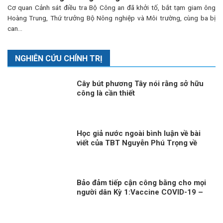
Cơ quan Cảnh sát điều tra Bộ Công an đã khởi tố, bắt tạm giam ông
Hoàng Trung, Thứ trưởng Bộ Nông nghiệp và Môi trường, cùng ba bị
can...
NGHIÊN CỨU CHÍNH TRỊ
Cây bút phương Tây nói rằng sở hữu
công là cần thiết
Học giả nước ngoài bình luận về bài
viết của TBT Nguyễn Phú Trọng về
con đường đi lên CNXH của Việt Nam!
Bảo đảm tiếp cận công bằng cho mọi
người dân Kỳ 1:Vaccine COVID-19 –
đặc quyền của người giàu?