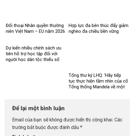
Đối thoại Nhân quyền thường
Hợp lực đa bên thúc đẩy giảm
niên Việt Nam – EU năm 2026
nghèo đa chiều bền vững
Dự kiến nhiều chính sách ưu
tiên hỗ trợ học tập đối với
người học dân tộc thiểu số
rất ít người
Tổng thư ký LHQ: ‘Hãy tiếp
tục thực hiện tầm nhìn của cố
Tổng thống Mandela về một
thế giới công bằng, toàn diện,
bình đẳng và hòa bình’
Để lại một bình luận
Email của bạn sẽ không được hiển thị công khai.
Các
trường bắt buộc được đánh dấu
*