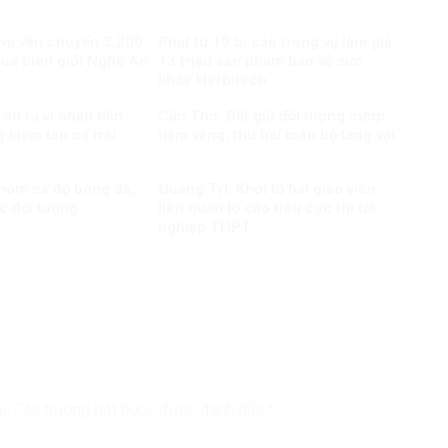
 vụ vận chuyển 3.200
Phạt tù 19 bị cáo trong vụ làm giả
qua biên giới Nghệ An
13 triệu sản phẩm bảo vệ sức
khỏe Herbitech
án tù vì nhận tiền
Cần Thơ: Bắt giữ đối tượng cướp
 kiểm tàu cá trái
tiệm vàng, thu hồi toàn bộ tang vật
nhóm cá độ bóng đá,
Quảng Trị: Khởi tố hai giáo viên
c đối tượng
liên quan tố cáo tiêu cực thi tốt
nghiệp THPT
i.
Các trường bắt buộc được đánh dấu
*