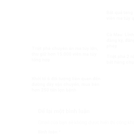
Bắt quả tang
viên ma túy 
Cà Mau: Lĩnh 
đăng ký, đăng
phép
Triệt phá chuyên án ma túy lớn,
thu giữ hơn 15.000 viên ma túy
Triệt phá 2 
tổng hợp
bắt hàng chụ
Khởi tố 6 đối tượng liên quan đến
đường dây vận chuyển, mua bán
hơn 250 tấn lợn bệnh
Để lại một bình luận
Email của bạn sẽ không được hiển thị công kha
Bình luận
*