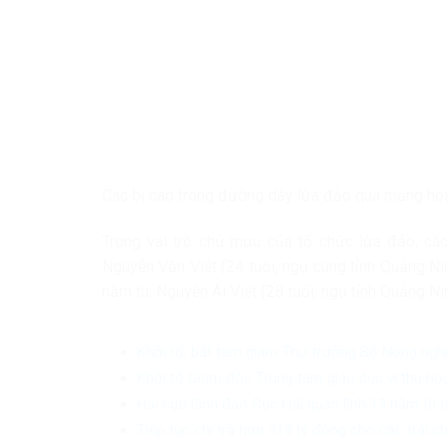
Các bị cáo trong đường dây lừa đảo qua mạng hoạ
Trong vai trò chủ mưu của tổ chức lừa đảo, các
Nguyễn Văn Việt (24 tuổi, ngụ cùng tỉnh Quảng Nin
năm tù; Nguyễn Ái Việt (28 tuổi, ngụ tỉnh Quảng Ni
Khởi tố, bắt tạm giam Thứ trưởng Bộ Nông ngh
Khởi tố Giám đốc Trung tâm giáo dục vì thu học
Hai cựu lãnh đạo Cục Hải quan lĩnh 13 năm tù 
Tiếp tục chi trả hơn 318 tỷ đồng cho các trái 