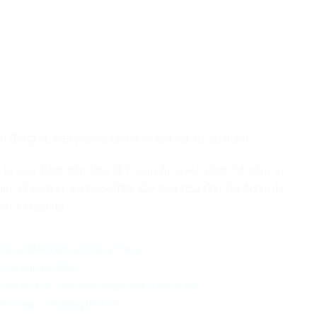
t động tại Campuchia tại phiên tòa xét xử sơ thẩm.
 bị cáo Đinh Văn Phú (31 tuổi) bị tuyên phạt 15 năm tù;
h) 13 năm tù; Võ Quốc Thái (29 tuổi, ngụ tỉnh Tây Ninh) 12
nh) 11 năm tù.
iệp và Môi trường Hoàng Trung
 phí sai quy định
trong vụ sản xuất thực phẩm giả ở MediPhar
chủ trong vụ Trương Mỹ Lan