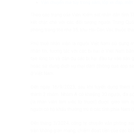
Vận chuyển ma túy trong săm, lốp xe đạp, một 
Theo cáo trạng của Viện Kiểm sát nhân dân tỉnh 
kết chặt chẽ với các đối tượng người Trung Quốc
phòng trong tòa nhà 35, khu Hai Con Voi, thuộc th
Phú thuê nhân viên là người Việt Nam sử dụng máy
nhắn tin, tương tác với các bị hại ở Việt Nam b
tạo lòng tin và dẫn dụ các bị hại đầu tư vào sàn 
hoặc sử dụng dịch vụ mại dâm (thông qua app sex
ở Việt Nam.
Đến ngày 16/9/2023, sau khi tuyển dụng thêm n
thành 2 nhóm. Nhóm A có khoảng 30 người, đa số 
(là nhân viên làm việc từ trước) được giao làm 
người có hộ khẩu thường trú ở các tỉnh phía Nam (
Đến tháng 3/2024, công ty chuyển văn phòng san
trên không gian mạng, chiếm đoạt tiền của các bị 