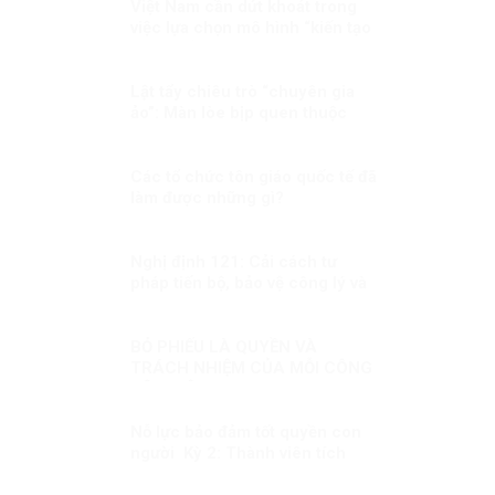
Việt Nam cần dứt khoát trong
việc lựa chọn mô hình “kiến tạo
phát triển”
Lật tẩy chiêu trò “chuyên gia
ảo”: Màn lòe bịp quen thuộc
trong các chiến dịch chống
phá những sự kiện trọng đại
Các tổ chức tôn giáo quốc tế đã
làm được những gì?
Nghị định 121: Cải cách tư
pháp tiến bộ, bảo vệ công lý và
bác bỏ luận điệu chống phá từ
góc nhìn quốc tế
BỎ PHIẾU LÀ QUYỀN VÀ
TRÁCH NHIỆM CỦA MỖI CÔNG
DÂN VIỆT NAM
Nỗ lực bảo đảm tốt quyền con
người Kỳ 2: Thành viên tích
cực, có trách nhiệm trong cộng
đồng quốc tế