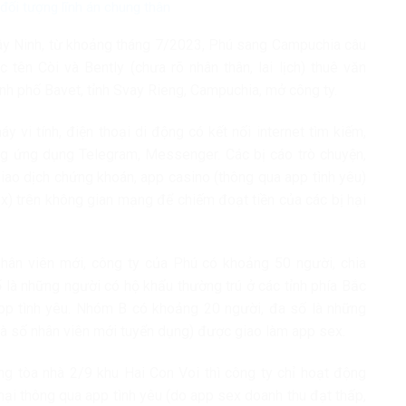
đối tượng lĩnh án chung thân
Tây Ninh, từ khoảng tháng 7/2023, Phú sang Campuchia câu
 tên Còi và Bently (chưa rõ nhân thân, lai lịch) thuê văn
ành phố Bavet, tỉnh Svay Rieng, Campuchia, mở công ty.
 vi tính, điện thoại di động có kết nối internet tìm kiếm,
ằng ứng dụng Telegram, Messenger. Các bị cáo trò chuyện,
giao dịch chứng khoán, app casino (thông qua app tình yêu)
) trên không gian mạng để chiếm đoạt tiền của các bị hại
hân viên mới, công ty của Phú có khoảng 50 người, chia
là những người có hộ khẩu thường trú ở các tỉnh phía Bắc
app tình yêu. Nhóm B có khoảng 20 người, đa số là những
là số nhân viên mới tuyển dụng) được giao làm app sex.
g tòa nhà 2/9 khu Hai Con Voi thì công ty chỉ hoạt động
hại thông qua app tình yêu (do app sex doanh thu đạt thấp,