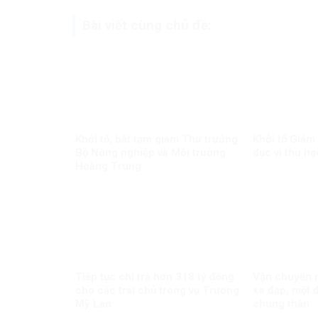
Bài viết cùng chủ đề:
Khởi tố, bắt tạm giam Thứ trưởng
Khởi tố Giám
Bộ Nông nghiệp và Môi trường
dục vì thu họ
Hoàng Trung
Tiếp tục chi trả hơn 318 tỷ đồng
Vận chuyển m
cho các trái chủ trong vụ Trương
xe đạp, một đ
Mỹ Lan
chung thân