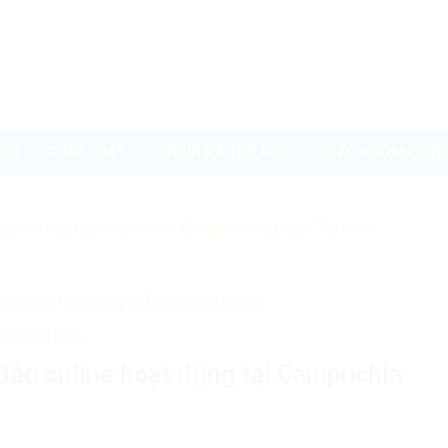
I
PHÁP LUẬT
NHÌN RA THẾ GIỚI
CÁC NHÓM QUYỀ
uyenvn.org, hãy search trên Google với cú pháp: "Từ khóa"
đảo online hoạt động tại Campuchia lĩnh án
luật Việt Nam
 đảo online hoạt động tại Campuchia