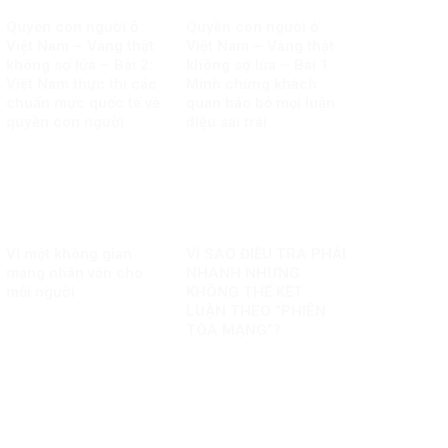
Quyền con người ở
Quyền con người ở
Việt Nam – Vàng thật
Việt Nam – Vàng thật
không sợ lửa – Bài 2:
không sợ lửa – Bài 1:
Việt Nam thực thi các
Minh chứng khách
chuẩn mực quốc tế về
quan bác bỏ mọi luận
quyền con người
điệu sai trái
Vì một không gian
VÌ SAO ĐIỀU TRA PHẢI
mạng nhân văn cho
NHANH NHƯNG
mỗi người
KHÔNG THỂ KẾT
LUẬN THEO “PHIÊN
TÒA MẠNG”?