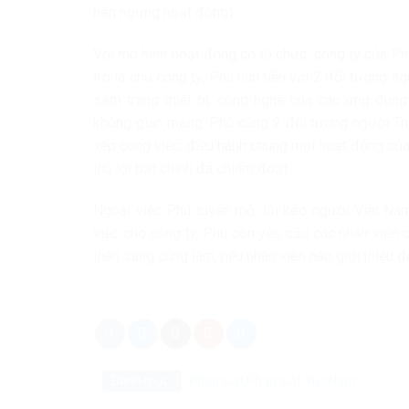
nên ngưng hoạt động).
Với mô hình hoạt động có tổ chức, công ty của Phú
trò là chủ công ty, Phú hùn tiền với 2 đối tượng 
sắm trang thiết bị, công nghệ của các ứng dụng 
không gian mạng. Phú cùng 2 đối tượng người Tru
xếp công việc, điều hành chung mọi hoạt động của 
thu lợi bất chính đã chiếm đoạt.
Ngoài việc Phú tuyển mộ, lôi kéo người Việt Na
việc cho công ty, Phú còn yêu cầu các nhân viên 
thân sang cùng làm, nếu nhân viên nào giới thiệu
Danh mục:
Pháp luật
Pháp luật Việt Nam