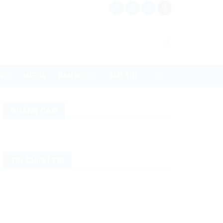
N
MEDIA
BẠN ĐỌC
GIẢI TRÍ
QUẢNG CÁO
TIN CHÍNH TRỊ