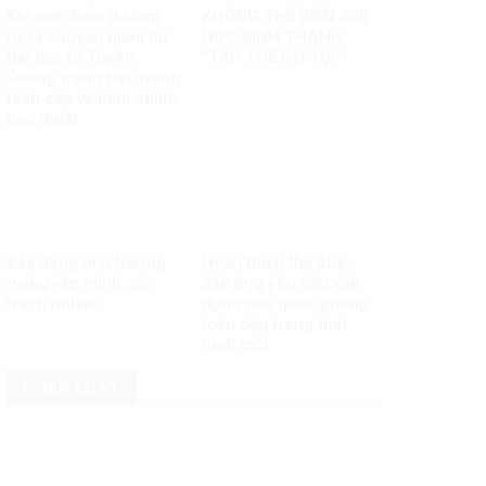
Khi một điểm thi làm
KHÔNG THỂ BIẾN 328
rung chuyển niềm tin:
HỌC SINH THÀNH
Bài học từ Tuyên
“TẬP THỂ CÓ TỘI”
Quang trong bức tranh
toàn cầu về liêm chính
học thuật
Xây dựng môi trường
Hoàn thiện thể chế,
mạng văn minh, có
đáp ứng yêu cầu xây
trách nhiệm
dựng nền quốc phòng
toàn dân trong tình
hình mới
PHÁP LUẬT