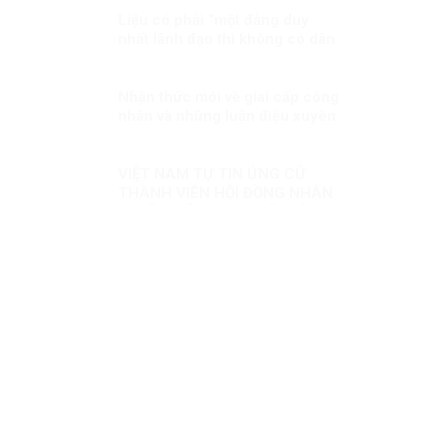
Liệu có phải “một đảng duy
nhất lãnh đạo thì không có dân
chủ”!?
Nhận thức mới về giai cấp công
nhân và những luận điệu xuyên
tạc bản chất giai cấp công
nhân hiện nay
VIỆT NAM TỰ TIN ỨNG CỬ
THÀNH VIÊN HỘI ĐỒNG NHÂN
QUYỀN LIÊN HỢP QUỐC KỲ 1:
CÔNG CUỘC ĐỔI MỚI – NỀN
TẢNG BẢO ĐẢM QUYỀN CON
NGƯỜI