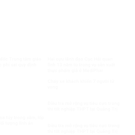
 đốc Trung tâm giáo
Hai cựu lãnh đạo Cục Hải quan
c phí sai quy định
lĩnh 13 năm tù trong vụ sản xuất
thực phẩm giả ở MediPhar
Cháy xe khách khiến 7 người tử
vong​
Điều tra mở rộng vụ tiêu cực trong
thi tốt nghiệp THPT tại Quảng Trị
a túy trong săm, lốp
ối tượng lĩnh án
Điều tra mở rộng vụ tiêu cực trong
thi tốt nghiệp THPT tại Quảng Trị