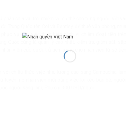
 phân chia vai trò, nhiệm vụ cụ thể cho từng người. Với vai
người Trung Quốc tên Còi và Bentley để thuê văn phòng, mua
phục vụ cho việc thực hiện hành vi chiếm đoạt tiền trên
ng Quốc cũng là quản lý cao nhất, kiểm tra, giám sát, sắp
nhân viên cấp dưới, trả tiền lương cho nhân viên từ số tiền
m với chiêu thức việc nhẹ, lương cao sang Campuchia làm
cũ tuyển mộ nhân viên mới bằng việc lôi kéo bạn bè, người
 được người sang làm, Phú chi 300 USD/người.