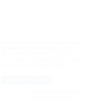
PHÁP LUẬT PHÁP LUẬT VIỆT NAM
Khởi tố, bắt tạm giam Thứ trưởng Bộ Nông
nghiệp và Môi trường Hoàng Trung
Cơ quan Cảnh sát điều tra Bộ Công an đã khởi tố,
bắt tạm giam ông Hoàng Trung, Thứ trưởng Bộ
Nông nghiệp và Môi trường, cùng ba bị can...
NGHIÊN CỨU CHÍNH TRỊ
Các thiết chế bảo vệ quyền con
người ở Việt Nam hiện nay