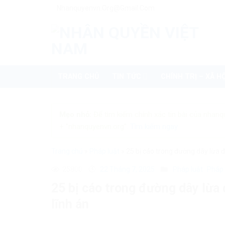
Skip
Nhanquyenvn.org@gmail.com
to
content
TRANG CHỦ
TIN TỨC
CHÍNH TRỊ – XÃ HỘ
Mẹo nhỏ:
Để tìm kiếm chính xác tin bài của nhanq
+ "nhanquyenvn.org".
Tìm kiếm ngay
Trang chủ
»
Pháp luật
»
25 bị cáo trong đường dây lừa 
25800
22 Tháng 7, 2025
Pháp luật
Pháp 
25 bị cáo trong đường dây lừa
lĩnh án