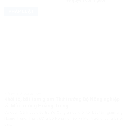
về quyền con người
PHÁP LUẬT
PHÁP LUẬT PHÁP LUẬT VIỆT NAM
Khởi tố, bắt tạm giam Thứ trưởng Bộ Nông nghiệp
và Môi trường Hoàng Trung
Cơ quan Cảnh sát điều tra Bộ Công an đã khởi tố, bắt tạm giam ông
Hoàng Trung, Thứ trưởng Bộ Nông nghiệp và Môi trường, cùng ba bị
can...