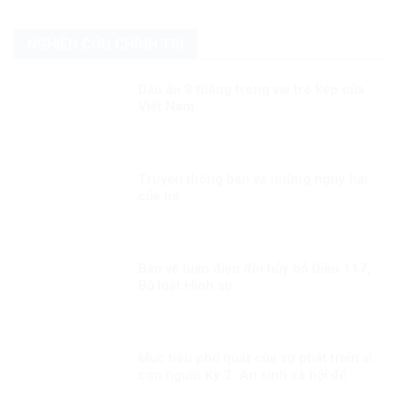
NGHIÊN CỨU CHÍNH TRỊ
Dấu ấn 8 tháng trong vai trò kép của
Việt Nam
Truyền thông bẩn và những nguy hại
của nó
Bàn về luận điệu đòi hủy bỏ Điều 117,
Bộ luật Hình sự
Mục tiêu phổ quát của sự phát triển vì
con người Kỳ 2: An sinh xã hội để
người dân đều được hưởng thụ công