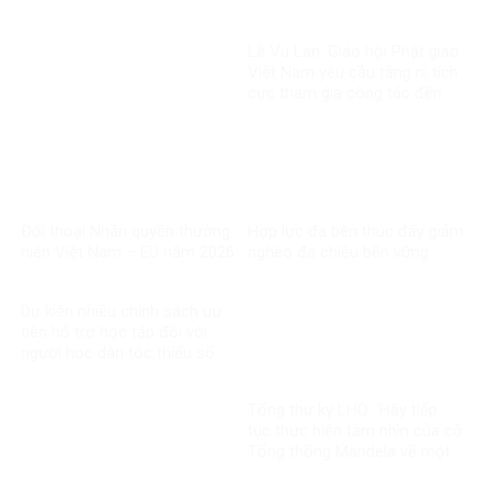
Lễ Vu Lan: Giáo hội Phật giáo
Việt Nam yêu cầu tăng ni tích
cực tham gia công tác đền
ơn đáp nghĩa
Đối thoại Nhân quyền thường
Hợp lực đa bên thúc đẩy giảm
niên Việt Nam – EU năm 2026
nghèo đa chiều bền vững
Dự kiến nhiều chính sách ưu
tiên hỗ trợ học tập đối với
người học dân tộc thiểu số
rất ít người
Tổng thư ký LHQ: ‘Hãy tiếp
tục thực hiện tầm nhìn của cố
Tổng thống Mandela về một
thế giới công bằng, toàn diện,