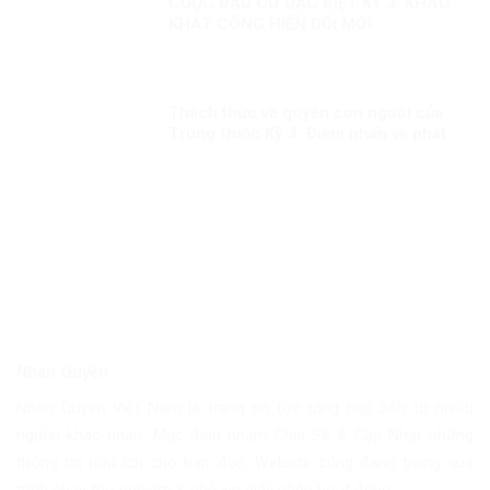
CUỘC BẦU CỬ ĐẶC BIỆT KỲ 3: KHAO
KHÁT CÔNG HIẾN ĐỔI MỚI
Thách thức về quyền con người của
Trung Quốc Kỳ 3: Điểm nhấn về phát
triển con người
Nhân Quyền
Nhân Quyền Việt Nam là trang tin tức tổng hợp 24h từ nhiều
nguồn khác nhau. Mục đích nhằm Chia Sẽ & Cập Nhật những
thông tin hữu ích cho bạn đọc. Website cũng đang trong quá