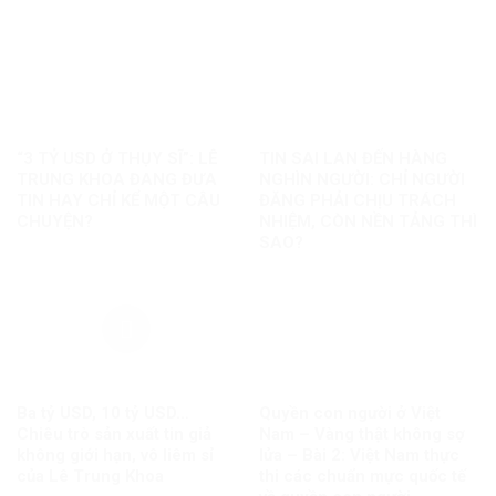
“3 TỶ USD Ở THỤY SĨ”: LÊ
TIN SAI LAN ĐẾN HÀNG
TRUNG KHOA ĐANG ĐƯA
NGHÌN NGƯỜI: CHỈ NGƯỜI
TIN HAY CHỈ KỂ MỘT CÂU
ĐĂNG PHẢI CHỊU TRÁCH
CHUYỆN?
NHIỆM, CÒN NỀN TẢNG THÌ
SAO?
Ba tỷ USD, 10 tỷ USD…
Quyền con người ở Việt
Chiêu trò sản xuất tin giả
Nam – Vàng thật không sợ
không giới hạn, vô liêm sỉ
lửa – Bài 2: Việt Nam thực
của Lê Trung Khoa
thi các chuẩn mực quốc tế