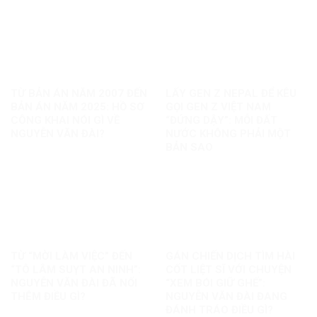
TỪ BẢN ÁN NĂM 2007 ĐẾN
LẤY GEN Z NEPAL ĐỂ KÊU
BẢN ÁN NĂM 2025: HỒ SƠ
GỌI GEN Z VIỆT NAM
CÔNG KHAI NÓI GÌ VỀ
“ĐỨNG DẬY”: MỖI ĐẤT
NGUYỄN VĂN ĐÀI?
NƯỚC KHÔNG PHẢI MỘT
BẢN SAO
TỪ “MỜI LÀM VIỆC” ĐẾN
GÁN CHIẾN DỊCH TÌM HÀI
“TÔ LÂM SUỴT AN NINH”:
CỐT LIỆT SĨ VỚI CHUYỆN
NGUYỄN VĂN ĐÀI ĐÃ NỐI
“XEM BÓI GIỮ GHẾ”:
THÊM ĐIỀU GÌ?
NGUYỄN VĂN ĐÀI ĐANG
ĐÁNH TRÁO ĐIỀU GÌ?