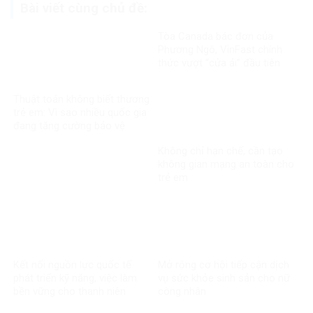
Bài viết cùng chủ đề:
Tòa Canada bác đơn của
Phương Ngô, VinFast chính
thức vượt “cửa ải” đầu tiên
trong vụ kiện xuyên biên giới
Thuật toán không biết thương
trẻ em: Vì sao nhiều quốc gia
đang tăng cường bảo vệ
người dưới 16 tuổi trên mạng
Không chỉ hạn chế, cần tạo
xã hội?
không gian mạng an toàn cho
trẻ em
Kết nối nguồn lực quốc tế
Mở rộng cơ hội tiếp cận dịch
phát triển kỹ năng, việc làm
vụ sức khỏe sinh sản cho nữ
bền vững cho thanh niên
công nhân