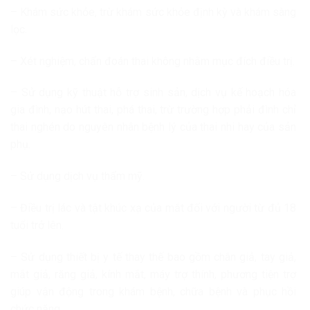
– Khám sức khỏe, trừ khám sức khỏe định kỳ và khám sàng
lọc.
– Xét nghiệm, chẩn đoán thai không nhằm mục đích điều trị.
– Sử dụng kỹ thuật hỗ trợ sinh sản, dịch vụ kế hoạch hóa
gia đình, nạo hút thai, phá thai, trừ trường hợp phải đình chỉ
thai nghén do nguyên nhân bệnh lý của thai nhi hay của sản
phụ.
– Sử dụng dịch vụ thẩm mỹ.
– Điều trị lác và tật khúc xạ của mắt đối với người từ đủ 18
tuổi trở lên.
– Sử dụng thiết bị y tế thay thế bao gồm chân giả, tay giả,
mắt giả, răng giả, kính mắt, máy trợ thính, phương tiện trợ
giúp vận động trong khám bệnh, chữa bệnh và phục hồi
chức năng.