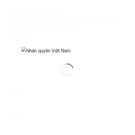
bình đẳng và hòa bình’
Để lại một bình luận
Email của bạn sẽ không được hiển thị công khai.
Các
trường bắt buộc được đánh dấu
*
Bình luận
*
Tên
*
Email
*