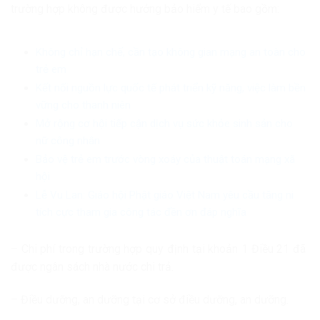
trường hợp không được hưởng bảo hiểm y tế bao gồm:
Không chỉ hạn chế, cần tạo không gian mạng an toàn cho
trẻ em
Kết nối nguồn lực quốc tế phát triển kỹ năng, việc làm bền
vững cho thanh niên
Mở rộng cơ hội tiếp cận dịch vụ sức khỏe sinh sản cho
nữ công nhân
Bảo vệ trẻ em trước vòng xoáy của thuật toán mạng xã
hội
Lễ Vu Lan: Giáo hội Phật giáo Việt Nam yêu cầu tăng ni
tích cực tham gia công tác đền ơn đáp nghĩa
– Chi phí trong trường hợp quy định tại khoản 1 Điều 21 đã
được ngân sách nhà nước chi trả.
– Điều dưỡng, an dưỡng tại cơ sở điều dưỡng, an dưỡng.