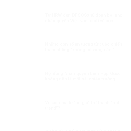
bằng
Từ HRW đến BPSOS:thủ đoạn bôi nhọ
nhân quyền Việt Nam dưới vỏ bọc
khách quan
Những con số ấn tượng từ cuộc chiến
tham nhũng “không có vùng cấm”
Hội đồng Nhân quyền Liên Hợp Quốc
không nên là một bãi chiến trường
Vì sao chủ đề “tin giả” trở thành “hót
trend”?