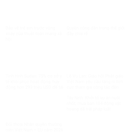
Bảo vệ trẻ em trước vòng
Quyền công dân trong thế giới
xoáy của thuật toán mạng xã
đầy chia rẽ
hội
Tình hình Sudan: 75% cơ sở y
Lễ Vu Lan: Giáo hội Phật giáo
tế khôi phục hoạt động, huy
Việt Nam yêu cầu tăng ni tích
động hơn 293 triệu USD để tái
cực tham gia công tác đền
thiết
ơn đáp nghĩa
Tây Ninh: Khởi tố vụ án nuôi
nhốt, mua bán 104 động vật
hoang dã trái pháp luật
Đối thoại Nhân quyền thường
niên Việt Nam – EU năm 2026