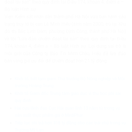
đoạt tài sản” theo quy định tại Điều 174, khoản 4, điểm a –
Bộ luật Hình sự.
Viện Kiểm sát nhân dân thành phố Hà Nội vừa ban hành cáo
trạng truy tố bị can Lê Minh Hiếu (sinh năm 2000, trú tại Khu
đô thị Bắc Linh Đàm, phường Định Công, thành phố Hà Nội)
về tội “Lừa đảo chiếm đoạt tài sản” theo quy định tại Điều
174, khoản 4, điểm a – Bộ luật Hình sự. Lợi dụng vai trò là
môi giới của Công ty Bảo Tín Minh Châu, Hiếu đã lừa đảo
bán vàng giá ưu đãi để chiếm đoạt hơn 21 tỷ đồng.
Khởi tố, bắt tạm giam Thứ trưởng Bộ Nông nghiệp và Môi
trường Hoàng Trung
Khởi tố Giám đốc Trung tâm giáo dục vì thu học phí sai
quy định
Hai cựu lãnh đạo Cục Hải quan lĩnh 13 năm tù trong vụ
sản xuất thực phẩm giả ở MediPhar
Tiếp tục chi trả hơn 318 tỷ đồng cho các trái chủ trong vụ
Trương Mỹ Lan