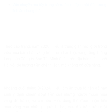
Vận chuyển ma túy trong săm, lốp xe đạp, một đối tượng
lĩnh án chung thân
Theo cáo trạng, năm 2020, Hiếu là trung gian môi giới trong
việc mua bán nhẫn vàng tròn trơn nhãn hiệu vàng rồng Thăng
Long của Công ty Bảo Tín Minh Châu trên địa bàn thành phố
Hà Nội để hưởng tiền chênh lệch, mà không có cửa hàng.
Khoảng cuối tháng 8/2024, Hiếu làm ăn thua lỗ nên đã nảy
sinh ý định chiếm đoạt tiền của những người muốn mua
vàng để trả nợ và chi tiêu. Hiếu dùng thủ đoạn nhận tiền
mua vàng của những người bị hại, sau đó trả trước một