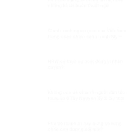
những kẻ lái buôn thuật ngữ
Chính sách ngoại giao của Việt Nam
trong cuộc chiến cạnh tranh Mỹ –
Trung Quốc – Nga
HRW có thực sự hoạt động vì nhân
quyền?
Không còn dễ chia rẽ người dân tộc
thiểu số ở Tây Nguyên Kỳ 2: Sự thật
không thể bóp méo
Phá bỏ thành trì hay củng cố vững
chắc con đường đổi mới?