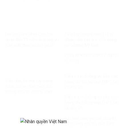
Hai cựu lãnh đạo Cục Hải
Tiếp tục chi trả hơn 318 tỷ
quan lĩnh 13 năm tù trong vụ
đồng cho các trái chủ trong
sản xuất thực phẩm giả ở
vụ Trương Mỹ Lan
MediPhar
Cháy xe khách khiến 7 người
tử vong​
Điều tra mở rộng vụ tiêu cực
Vận chuyển ma túy trong
trong thi tốt nghiệp THPT tại
săm, lốp xe đạp, một đối
Quảng Trị
tượng lĩnh án chung thân
Điều tra mở rộng vụ tiêu cực
trong thi tốt nghiệp THPT tại
Quảng Trị
Bắt quả tang vụ vận chuyển
3.200 viên ma túy qua biên