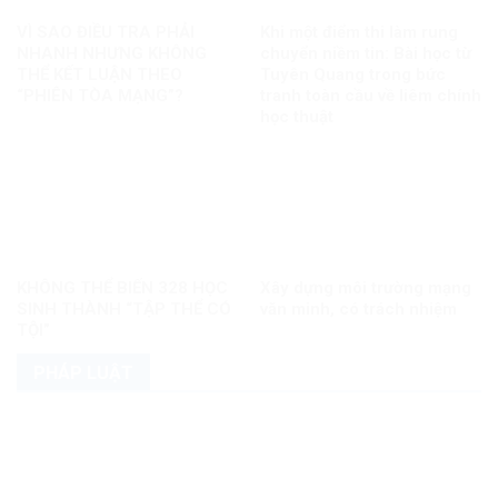
VÌ SAO ĐIỀU TRA PHẢI
Khi một điểm thi làm rung
NHANH NHƯNG KHÔNG
chuyển niềm tin: Bài học từ
THỂ KẾT LUẬN THEO
Tuyên Quang trong bức
“PHIÊN TÒA MẠNG”?
tranh toàn cầu về liêm chính
học thuật
KHÔNG THỂ BIẾN 328 HỌC
Xây dựng môi trường mạng
SINH THÀNH “TẬP THỂ CÓ
văn minh, có trách nhiệm
TỘI”
PHÁP LUẬT