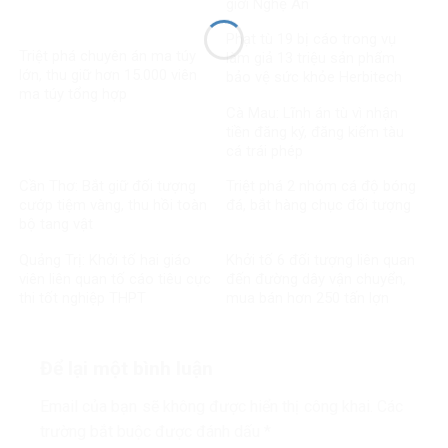
giới Nghệ An
Phạt tù 19 bị cáo trong vụ
Triệt phá chuyên án ma túy
làm giả 13 triệu sản phẩm
lớn, thu giữ hơn 15.000 viên
bảo vệ sức khỏe Herbitech
ma túy tổng hợp
Cà Mau: Lĩnh án tù vì nhận
tiền đăng ký, đăng kiểm tàu
cá trái phép
Cần Thơ: Bắt giữ đối tượng
Triệt phá 2 nhóm cá độ bóng
cướp tiệm vàng, thu hồi toàn
đá, bắt hàng chục đối tượng
bộ tang vật
Quảng Trị: Khởi tố hai giáo
Khởi tố 6 đối tượng liên quan
viên liên quan tố cáo tiêu cực
đến đường dây vận chuyển,
thi tốt nghiệp THPT
mua bán hơn 250 tấn lợn
bệnh
Để lại một bình luận
Email của bạn sẽ không được hiển thị công khai.
Các
trường bắt buộc được đánh dấu
*