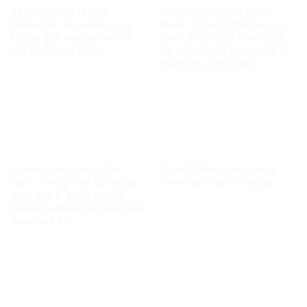
Ba tỷ USD, 10 tỷ USD…
Quyền con người ở Việt
Chiêu trò sản xuất tin giả
Nam – Vàng thật không sợ
không giới hạn, vô liêm sỉ
lửa – Bài 2: Việt Nam thực
của Lê Trung Khoa
thi các chuẩn mực quốc tế
về quyền con người
Quyền con người ở Việt
Vì một không gian mạng
Nam – Vàng thật không sợ
nhân văn cho mỗi người
lửa – Bài 1: Minh chứng
khách quan bác bỏ mọi luận
điệu sai trái