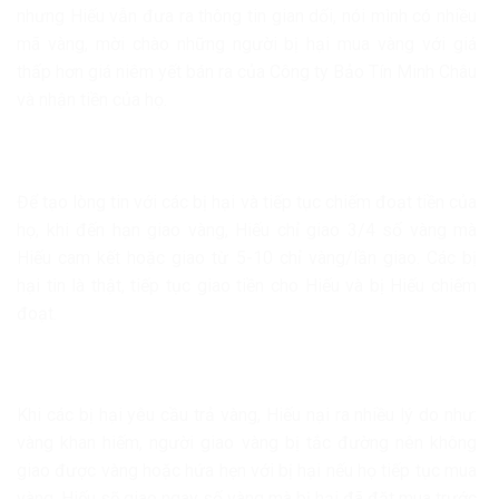
nhưng Hiếu vẫn đưa ra thông tin gian dối, nói mình có nhiều
mã vàng, mời chào những người bị hại mua vàng với giá
thấp hơn giá niêm yết bán ra của Công ty Bảo Tín Minh Châu
và nhận tiền của họ.
Để tạo lòng tin với các bị hại và tiếp tục chiếm đoạt tiền của
họ, khi đến hạn giao vàng, Hiếu chỉ giao 3/4 số vàng mà
Hiếu cam kết hoặc giao từ 5-10 chỉ vàng/lần giao. Các bị
hại tin là thật, tiếp tục giao tiền cho Hiếu và bị Hiếu chiếm
đoạt.
Khi các bị hại yêu cầu trả vàng, Hiếu nại ra nhiều lý do như:
vàng khan hiếm, người giao vàng bị tắc đường nên không
giao được vàng hoặc hứa hẹn với bị hại nếu họ tiếp tục mua
vàng, Hiếu sẽ giao ngay số vàng mà bị hại đã đặt mua trước