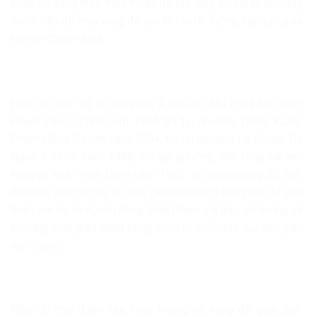
phần số vàng theo thỏa thuận để tạo lòng tin với bị hại, ứng
trước tiền để mua vàng để các bị hại tin tưởng tiếp tục giao
tiền rồi chiếm đoạt.
Hiếu có quan hệ họ hàng với 4 anh chị đều ở Hà Nội gồm:
Phạm Văn D (sinh năm 1994, trú tại phường Thanh Xuân),
Phạm Hồng D (sinh năm 1994, trú tại phường Hà Đông), Đỗ
Ngọc L (sinh năm 1988, trú tại phường Yên Hòa) và anh
Nguyễn Xuân Hiến (sinh năm 1983, trú tại phường Bồ Đề).
Biết các anh chị này có nhu cầu mua vàng nên Hiếu đã giới
thiệu với họ về nguồn hàng, thỏa thuận giá bán, số lượng và
phương thức giao vàng trong vòng từ 3-5 ngày, tùy thời gian
vận chuyển.
Mặc dù thời điểm này, Hiếu không có vàng để giao dịch