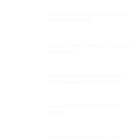
BẢO VỆ CHỦ QUYỀN GẮN VỚI PHÁT
TRIỂN KINH TẾ BIẾN
Các tiêu chuẩn nhân quyền không thể
bị độc quyền!
“Tự do ngôn luận” nhưng không có
nghĩa livestream một cách tuỳ tiện
CÂU CHUYỆN QUỐC HỘI CHUYÊN
NGHIỆP
Zân chủ mạng và chiêu lật mặt của