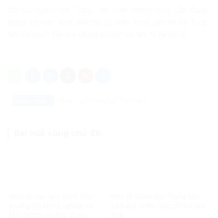
Đối với người tên “Tùng”, do Hiếu không cung cấp được
thông tin nhân thân, địa chỉ, số điện thoại liên hệ với Tùng,
nên Cơ quan điều tra không có căn cứ làm rõ để xử lý.
Danh mục:
Pháp luật
Pháp luật Việt Nam
Bài viết cùng chủ đề:
Khởi tố, bắt tạm giam Thứ
Khởi tố Giám đốc Trung tâm
trưởng Bộ Nông nghiệp và
giáo dục vì thu học phí sai quy
Môi trường Hoàng Trung
định