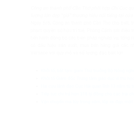
Công an thành phố Cần Thơ phối hợp Chi Cục qu
lượng lớn dép “giả” thương hiệu nổi tiếng tại cử
Ngày 6/6, Công an thành phố Cần Thơ cho biết, t
phạm quyền sở hữu trí tuệ, Phòng Cảnh sát điều tr
tiến hành đồng bộ các biện pháp nghiệp vụ, tổng r
có dấu hiệu sản xuất, mua bán hàng giả các nhã
Versace với quy mô và số lượng đặc biệt lớn.
Khởi tố, bắt tạm giam Thứ trưởng Bộ Nông ngh
Khởi tố Giám đốc Trung tâm giáo dục vì thu học
Hai cựu lãnh đạo Cục Hải quan lĩnh 13 năm tù 
Tiếp tục chi trả hơn 318 tỷ đồng cho các trái 
Vận chuyển ma túy trong săm, lốp xe đạp, một 