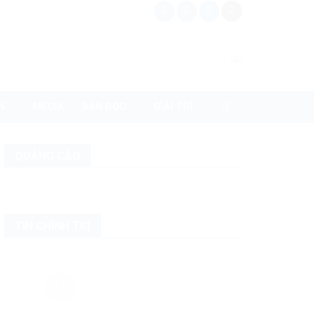
N
MEDIA
BẠN ĐỌC
GIẢI TRÍ
QUẢNG CÁO
TIN CHÍNH TRỊ