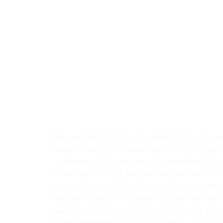
Công an thành phố Cần Thơ phối hợp Chi Cục qu
lượng lớn dép “giả” thương hiệu nổi tiếng tại cử
Tại cửa hàng T.H Luxury do H.T.H, sinh năm 2002 
xét, kết quả kiểm tra, phát hiện thu giữ hơn 3.000
Gucci, Burberry, LV, Dior, tổng giá trị hàng hóa the
hàng thật khoảng 14 tỷ đồng). Qua làm việc ban 
mua trôi nổi ngoài thị trường, không có hóa đơ