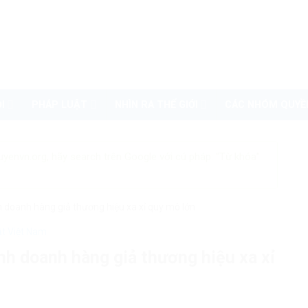
I
PHÁP LUẬT
NHÌN RA THẾ GIỚI
CÁC NHÓM QUYỀ
uyenvn.org, hãy search trên Google với cú pháp: "Từ khóa"
nh doanh hàng giả thương hiệu xa xỉ quy mô lớn
ật Việt Nam
inh doanh hàng giả thương hiệu xa xỉ