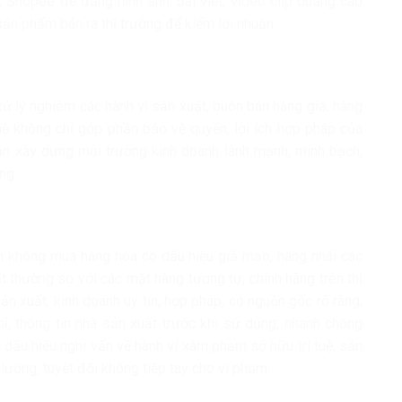
, Shopee để đăng hình ảnh, bài viết, video clip quảng cáo
n phẩm bán ra thị trường để kiếm lợi nhuận.
xử lý nghiêm các hành vi sản xuất, buôn bán hàng giả, hàng
ệ không chỉ góp phần bảo vệ quyền, lợi ích hợp pháp của
n xây dựng môi trường kinh doanh lành mạnh, minh bạch,
ng.
 không mua hàng hóa có dấu hiệu giả mạo, hàng nhái các
ất thường so với các mặt hàng tương tự, chính hãng trên thị
ản xuất, kinh doanh uy tín, hợp pháp, có nguồn gốc rõ ràng;
hỉ, thông tin nhà sản xuất trước khi sử dụng; nhanh chóng
 dấu hiệu nghi vấn về hành vi xâm phạm sở hữu trí tuệ, sản
lượng, tuyệt đối không tiếp tay cho vi phạm.