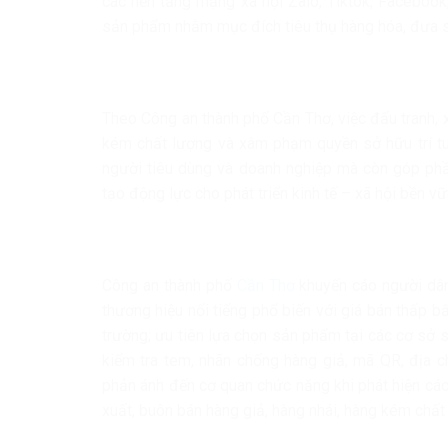
các nền tảng mạng xã hội Zalo, Tiktok, Facebook
sản phẩm nhằm mục đích tiêu thụ hàng hóa, đưa sả
Theo Công an thành phố Cần Thơ, việc đấu tranh, 
kém chất lượng và xâm phạm quyền sở hữu trí tu
người tiêu dùng và doanh nghiệp mà còn góp phầ
tạo động lực cho phát triển kinh tế – xã hội bền vữ
Công an thành phố
Cần Thơ
khuyến cáo người dân
thương hiệu nổi tiếng phổ biến với giá bán thấp b
trường; ưu tiên lựa chọn sản phẩm tại các cơ sở s
kiểm tra tem, nhãn chống hàng giả, mã QR, địa c
phản ánh đến cơ quan chức năng khi phát hiện các
xuất, buôn bán hàng giả, hàng nhái, hàng kém chất 