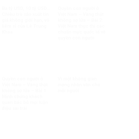
Ba tỷ USD, 10 tỷ USD…
Quyền con người ở
Chiêu trò sản xuất tin
Việt Nam – Vàng thật
giả không giới hạn, vô
không sợ lửa – Bài 2:
liêm sỉ của Lê Trung
Việt Nam thực thi các
Khoa
chuẩn mực quốc tế về
quyền con người
Quyền con người ở
Vì một không gian
Việt Nam – Vàng thật
mạng nhân văn cho
không sợ lửa – Bài 1:
mỗi người
Minh chứng khách
quan bác bỏ mọi luận
điệu sai trái