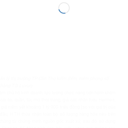
ản lý thị trường TP Cần Thơ kiểm đếm, niêm phong số
a hàng T.D Luxury.
làm chủ hộ kinh doanh, lực lượng chức năng tiến hành khám
 cái áo, quần, túi, mũ thời trang, giả các nhãn hiệu Hermes,
o giá niêm yết khoảng 1 tỷ 900 triệu đồng (so với giá trị của
đầu, H.T.H thừa nhận toàn bộ số lượng hàng hóa nêu trên
n chứng từ chứng minh nguồn gốc xuất xứ, sau đó sử dụng