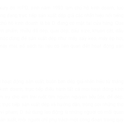
xury do H.P.D, sinh năm 1993 làm chủ hộ kinh doanh, lực
ng đang trực tiếp sản xuất dép giả các nhãn hiệu nổi tiếng
 chủ hộ kinh doanh là bà D. đang có mặt tại cửa hàng. Qua
nh phẩm, nhiều đế dép, quai dép, dấu size, khuôn cắt, dấu
 móc dùng để sản xuất dép như: máy sấy keo, máy ép hơi,
áy mài, sổ sách tài liệu có liên quan đến hoạt động sản
u hoạt động sản xuất, buôn bán dép giả nhãn hiệu từ tháng
inh doanh, trực tiếp điều hành tất cả mọi hoạt động kinh
 vụ cho em trai ruột tìm nguồn nguyên liệu (da, đế dép,
ợ; trực tiếp sản xuất dép và hướng dẫn, trông coi những thợ
i vi phạm, D. sử dụng lao động là những người có mối quan
 sản xuất, mỗi người chỉ phụ trách một công đoạn trong quy