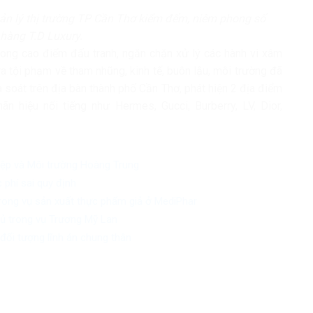
ản lý thị trường TP Cần Thơ kiểm đếm, niêm phong số
a hàng T.D Luxury.
rong cao điểm đấu tranh, ngăn chặn xử lý các hành vi xâm
a tội phạm về tham nhũng, kinh tế, buôn lậu, môi trường đã
à soát trên địa bàn thành phố Cần Thơ, phát hiện 2 địa điểm
n hiệu nổi tiếng như Hermes, Gucci, Burberry, LV, Dior,
iệp và Môi trường Hoàng Trung
 phí sai quy định
trong vụ sản xuất thực phẩm giả ở MediPhar
chủ trong vụ Trương Mỹ Lan
đối tượng lĩnh án chung thân