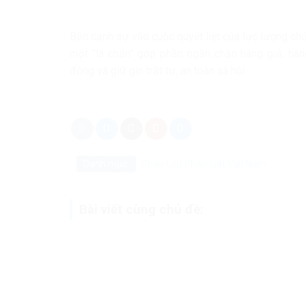
Bên cạnh sự vào cuộc quyết liệt của lực lượng ch
một “lá chắn” góp phần ngăn chặn hàng giả, hàn
đồng và giữ gìn trật tự, an toàn xã hội.
Danh mục:
Pháp luật
Pháp luật Việt Nam
Bài viết cùng chủ đề: