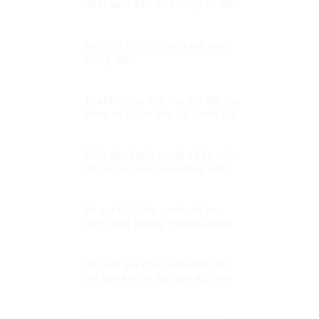
nhất lãnh đạo thì không có dân
chủ”!?
Ấn Độ: Lợi ích của chính sách
trung lập!
Thành công của Đại hội XIII của
Đảng và Cuộc bầu cử Quốc hội
Kỳ 2: Bảo vệ đến cùng những
thành quả của đất nước của
nhân dân
Viện dẫn Nghị quyết 1481 của
PACE bôi nhọ chủ nghĩa cộng
sản: Một hành động sai lầm và
nguy hiểm!
Ba giá trị Cuốn sách: dù bôi
đen cũng không thể phủ nhận
được!
25 năm gia nhập ASEAN: Vai
trò gắn kết và dẫn dắt ASEAN