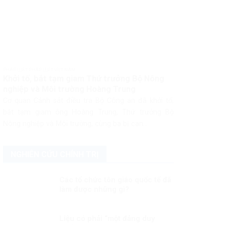
PHÁP LUẬT PHÁP LUẬT VIỆT NAM
Khởi tố, bắt tạm giam Thứ trưởng Bộ Nông
nghiệp và Môi trường Hoàng Trung
Cơ quan Cảnh sát điều tra Bộ Công an đã khởi tố,
bắt tạm giam ông Hoàng Trung, Thứ trưởng Bộ
Nông nghiệp và Môi trường, cùng ba bị can...
NGHIÊN CỨU CHÍNH TRỊ
Các tổ chức tôn giáo quốc tế đã
làm được những gì?
Liệu có phải “một đảng duy