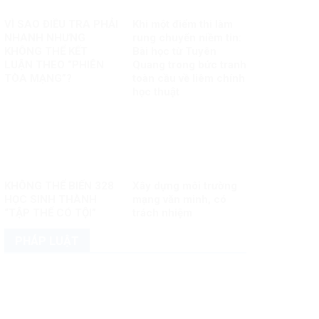
VÌ SAO ĐIỀU TRA PHẢI
Khi một điểm thi làm
NHANH NHƯNG
rung chuyển niềm tin:
KHÔNG THỂ KẾT
Bài học từ Tuyên
LUẬN THEO “PHIÊN
Quang trong bức tranh
TÒA MẠNG”?
toàn cầu về liêm chính
học thuật
KHÔNG THỂ BIẾN 328
Xây dựng môi trường
HỌC SINH THÀNH
mạng văn minh, có
“TẬP THỂ CÓ TỘI”
trách nhiệm
PHÁP LUẬT