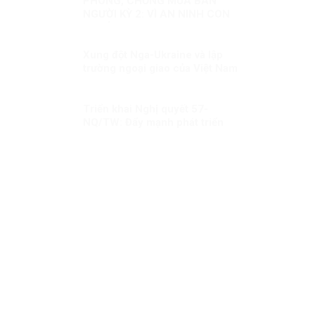
PHÒNG, CHỐNG MUA BÁN
NGƯỜI KỲ 2: VÌ AN NINH CON
NGƯỜI
Xung đột Nga-Ukraine và lập
trường ngoại giao của Việt Nam
(3)
Triển khai Nghị quyết 57-
NQ/TW: Đẩy mạnh phát triển
nội dung số