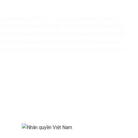
ăng sản lượng tiêu thụ, D. sử dụng các nền tảng mạng xã hội
video clip quảng cáo sản phẩm. Các sản phẩm giả nhãn hiệu
.200.000 đồng/1 đôi, tùy theo từng sản phẩm. Tổng trị giá
dùng để sản xuất dép bị tạm giữ ước tính ban đầu khoảng 2
heo giá bán của Duy có tổng giá trị khoảng 1,8 tỷ đồng (so