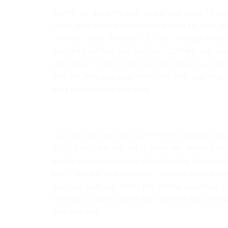
Cụ thể, tại địa điểm kinh doanh cửa hàng T.D Lu
lượng chức năng ghi nhận hiện trường có 4 lao độ
Hermes, Gucci, Burberry, LV, Dior, Versace và có
kiểm tra phát hiện tạm giữ hơn 1.200 đôi dép thà
khắc hiệu, 1 máy tính bàn và nhiều công cụ, máy
bình hơi, máy dập quai, máy may, máy dập chữ, m
xuất, mua bán của cửa hàng.
Qua khai thác ban đầu, bà H.T.D khai nhận bắt đầ
3/2025 cho đến nay. Bà D. đứng tên làm chủ hộ k
doanh từ khâu sản xuất đến bán hàng. Giao nhiệm
keo,..); tìm đặt mua máy móc, công cụ; tự thuê th
khác sản xuất dép. Đồng thời để che giấu hành v
hệ trong gia đình, bạn bè thân quen để thực hiện
trình sản xuất.