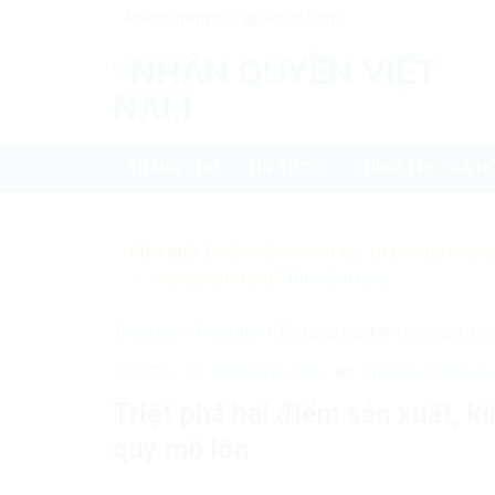
Skip
Nhanquyenvn.org@gmail.com
to
content
TRANG CHỦ
TIN TỨC
CHÍNH TRỊ – XÃ HỘ
Mẹo nhỏ:
Để tìm kiếm chính xác tin bài của nhanq
+ "nhanquyenvn.org".
Tìm kiếm ngay
Trang chủ
»
Pháp luật
»
Triệt phá hai điểm sản xuất, ki
6035
7 Tháng 6, 2026
Pháp luật
Pháp lu
Triệt phá hai điểm sản xuất, k
quy mô lớn