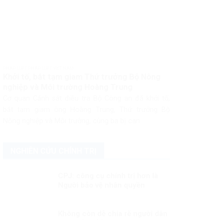
PHÁP LUẬT PHÁP LUẬT VIỆT NAM
Khởi tố, bắt tạm giam Thứ trưởng Bộ Nông
nghiệp và Môi trường Hoàng Trung
Cơ quan Cảnh sát điều tra Bộ Công an đã khởi tố,
bắt tạm giam ông Hoàng Trung, Thứ trưởng Bộ
Nông nghiệp và Môi trường, cùng ba bị can...
NGHIÊN CỨU CHÍNH TRỊ
CPJ: công cụ chính trị hơn là
Người bảo vệ nhân quyền
Không còn dễ chia rẽ người dân