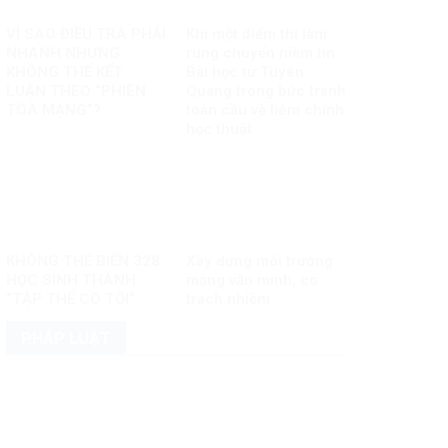
VÌ SAO ĐIỀU TRA PHẢI
Khi một điểm thi làm
NHANH NHƯNG
rung chuyển niềm tin:
KHÔNG THỂ KẾT
Bài học từ Tuyên
LUẬN THEO “PHIÊN
Quang trong bức tranh
TÒA MẠNG”?
toàn cầu về liêm chính
học thuật
KHÔNG THỂ BIẾN 328
Xây dựng môi trường
HỌC SINH THÀNH
mạng văn minh, có
“TẬP THỂ CÓ TỘI”
trách nhiệm
PHÁP LUẬT