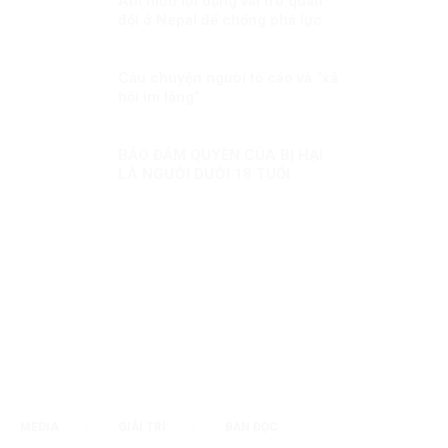
Âm mưu lợi dụng vai trò quân
đội ở Nepal để chống phá lực
lượng vũ trang Việt Nam
Câu chuyện người tố cáo và “xã
hội im lặng”
BẢO ĐẢM QUYỀN CỦA BỊ HẠI
LÀ NGƯỜI DƯỚI 18 TUỔI
MEDIA
GIẢI TRÍ
BẠN ĐỌC