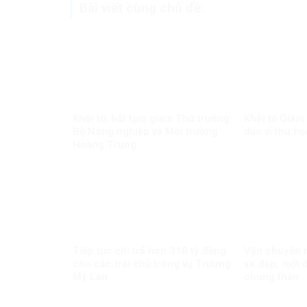
Bài viết cùng chủ đề:
Khởi tố, bắt tạm giam Thứ trưởng
Khởi tố Giám
Bộ Nông nghiệp và Môi trường
dục vì thu họ
Hoàng Trung
Tiếp tục chi trả hơn 318 tỷ đồng
Vận chuyển m
cho các trái chủ trong vụ Trương
xe đạp, một đ
Mỹ Lan
chung thân