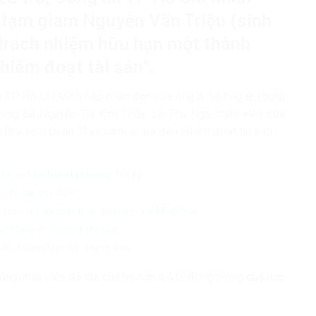
ắt tạm giam Nguyễn Văn Triệu (sinh
trách nhiệm hữu hạn một thành
chiếm đoạt tài sản”.
n TP Hồ Chí Minh tiếp nhận đơn của ông B. và ông Đ. (cùng
cùng bà Nguyễn Thị Kim Thủy, Lê Thu Nga, nhân viên của
 (trụ sở ở Quận 3) về hành vi lừa đảo chiếm đoạt tài sản.
iệp và Môi trường Hoàng Trung
 phí sai quy định
trong vụ sản xuất thực phẩm giả ở MediPhar
chủ trong vụ Trương Mỹ Lan
đối tượng lĩnh án chung thân
cùng nhân viên đã lừa của họ hơn 4,4 tỷ đồng thông qua hợp