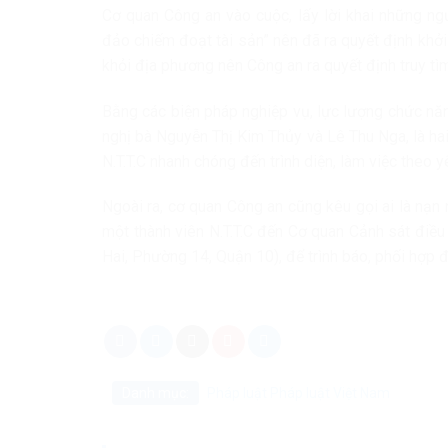
Cơ quan Công an vào cuộc, lấy lời khai những ngư
đảo chiếm đoạt tài sản” nên đã ra quyết định khởi tố
khỏi địa phương nên Công an ra quyết định truy tì
Bằng các biện pháp nghiệp vụ, lực lượng chức nă
nghị bà Nguyễn Thị Kim Thủy và Lê Thu Nga, là ha
N.T.T.C nhanh chóng đến trình diện, làm việc theo y
Ngoài ra, cơ quan Công an cũng kêu gọi ai là nạn
một thành viên N.T.T.C đến Cơ quan Cảnh sát điề
Hai, Phường 14, Quận 10), để trình báo, phối hợp đi
Danh mục:
Pháp luật
Pháp luật Việt Nam