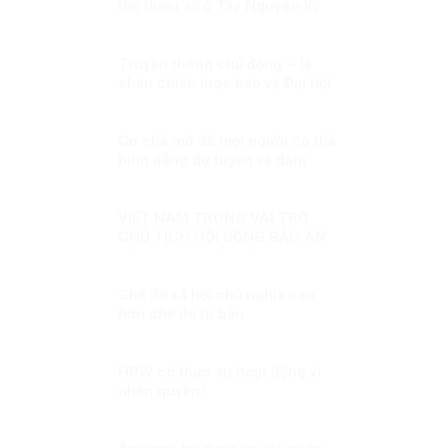
tộc thiểu số ở Tây Nguyên Kỳ
3:Chủ động phòng ngừa, đấu
tranh
Truyền thông chủ động – lá
chắn chiến lược bảo vệ Đại hội
XIV trước làn sóng xuyên tạc!
Cơ chế mở để mọi người có thể
bình đẳng dự tuyển và đảm
nhiệm vị trí việc làm tương xứng
với năng lực của họ
VIỆT NAM TRONG VAI TRÒ
CHỦ TỊCH HỘI ĐỒNG BẢO AN
LIÊN HỢP QUỐC KỲ 1: HÒA
BÌNH, AN NINH VÀ QUYỀN CON
NGƯỜI
Chế độ xã hội chủ nghĩa cao
hơn chế độ tư bản
HRW có thực sự hoạt động vì
nhân quyền?