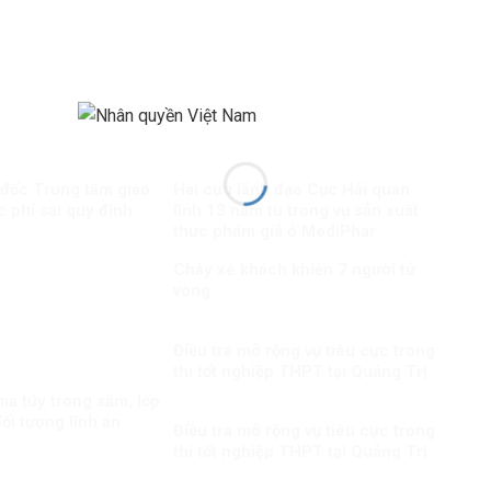
 đốc Trung tâm giáo
Hai cựu lãnh đạo Cục Hải quan
c phí sai quy định
lĩnh 13 năm tù trong vụ sản xuất
thực phẩm giả ở MediPhar
Cháy xe khách khiến 7 người tử
vong​
Điều tra mở rộng vụ tiêu cực trong
thi tốt nghiệp THPT tại Quảng Trị
a túy trong săm, lốp
ối tượng lĩnh án
Điều tra mở rộng vụ tiêu cực trong
thi tốt nghiệp THPT tại Quảng Trị