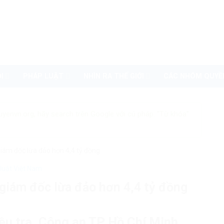
I
PHÁP LUẬT
NHÌN RA THẾ GIỚI
CÁC NHÓM QUYỀ
uyenvn.org, hãy search trên Google với cú pháp: "Từ khóa"
iám đốc lừa đảo hơn 4,4 tỷ đồng
luật Việt Nam
giám đốc lừa đảo hơn 4,4 tỷ đồng
ều tra, Công an TP Hồ Chí Minh