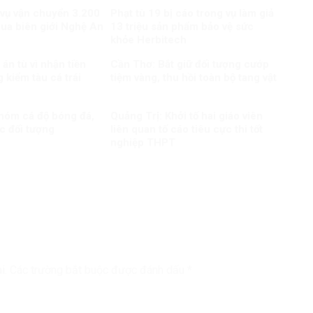
 vụ vận chuyển 3.200
Phạt tù 19 bị cáo trong vụ làm giả
qua biên giới Nghệ An
13 triệu sản phẩm bảo vệ sức
khỏe Herbitech
án tù vì nhận tiền
Cần Thơ: Bắt giữ đối tượng cướp
 kiểm tàu cá trái
tiệm vàng, thu hồi toàn bộ tang vật
nhóm cá độ bóng đá,
Quảng Trị: Khởi tố hai giáo viên
c đối tượng
liên quan tố cáo tiêu cực thi tốt
nghiệp THPT
i.
Các trường bắt buộc được đánh dấu
*