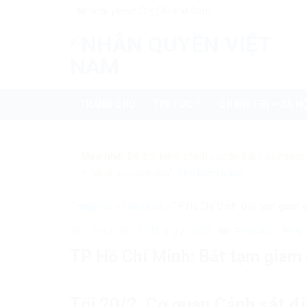
Skip
Nhanquyenvn.org@gmail.com
to
content
TRANG CHỦ
TIN TỨC
CHÍNH TRỊ – XÃ HỘ
Mẹo nhỏ:
Để tìm kiếm chính xác tin bài của nhanq
+ "nhanquyenvn.org".
Tìm kiếm ngay
Trang chủ
»
Pháp luật
»
TP Hồ Chí Minh: Bắt tạm giam g
17940
21 Tháng 2, 2025
Pháp luật
Pháp 
TP Hồ Chí Minh: Bắt tạm giam 
Tối 20/2, Cơ quan Cảnh sát đi