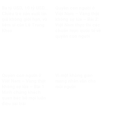
Ba tỷ USD, 10 tỷ USD…
Quyền con người ở
Chiêu trò sản xuất tin
Việt Nam – Vàng thật
giả không giới hạn, vô
không sợ lửa – Bài 2:
liêm sỉ của Lê Trung
Việt Nam thực thi các
Khoa
chuẩn mực quốc tế về
quyền con người
Quyền con người ở
Vì một không gian
Việt Nam – Vàng thật
mạng nhân văn cho
không sợ lửa – Bài 1:
mỗi người
Minh chứng khách
quan bác bỏ mọi luận
điệu sai trái