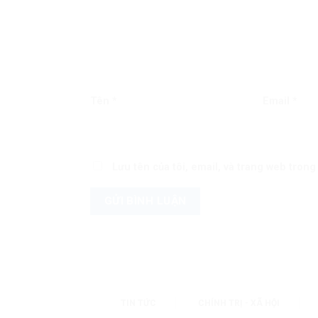
Tên
*
Email
*
Lưu tên của tôi, email, và trang web trong 
TIN TỨC
CHÍNH TRỊ - XÃ HỘI