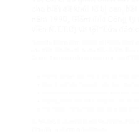
cho biết đã khởi tố bị can, b
năm 1990, Giám đốc Công ty 
viên N.T.T.C) về tội “Lừa đảo 
Trước đó, Phòng Cảnh sát kinh tế (PC03), Công a
ngụ quận Bình Thạnh) tố cáo Nguyễn Văn Triệu 
Công ty trách nhiệm hữu hạn một thành viên N.T.T.C
Khởi tố, bắt tạm giam Thứ trưởng Bộ Nông ngh
Khởi tố Giám đốc Trung tâm giáo dục vì thu học
Hai cựu lãnh đạo Cục Hải quan lĩnh 13 năm tù 
Tiếp tục chi trả hơn 318 tỷ đồng cho các trái 
Vận chuyển ma túy trong săm, lốp xe đạp, một 
Cụ thể, ông B. và ông Đ. tố cáo Nguyễn Văn Triệu 
đồng đầu tư và định cư tại Canada.