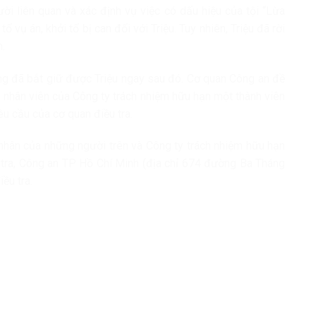
ời liên quan và xác định vụ việc có dấu hiệu của tội “Lừa
 vụ án, khởi tố bị can đối với Triệu. Tuy nhiên, Triệu đã rời
m.
ng đã bắt giữ được Triệu ngay sau đó. Cơ quan Công an đề
i nhân viên của Công ty trách nhiệm hữu hạn một thành viên
êu cầu của cơ quan điều tra.
 nhân của những người trên và Công ty trách nhiệm hữu hạn
u tra, Công an TP Hồ Chí Minh (địa chỉ 674 đường Ba Tháng
ều tra.