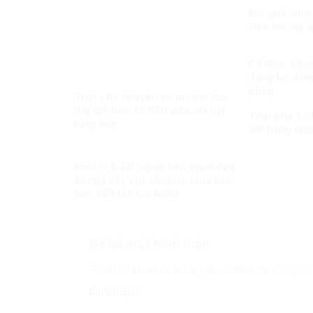
Bắt quả tang
viên ma túy 
Cà Mau: Lĩnh 
đăng ký, đăng
phép
Triệt phá chuyên án ma túy lớn,
thu giữ hơn 15.000 viên ma túy
Triệt phá 2 
tổng hợp
bắt hàng chụ
Khởi tố 6 đối tượng liên quan đến
đường dây vận chuyển, mua bán
hơn 250 tấn lợn bệnh
Để lại một bình luận
Email của bạn sẽ không được hiển thị công kha
Bình luận
*