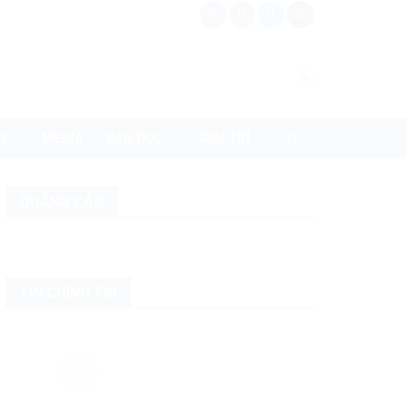
N
MEDIA
BẠN ĐỌC
GIẢI TRÍ
QUẢNG CÁO
TIN CHÍNH TRỊ