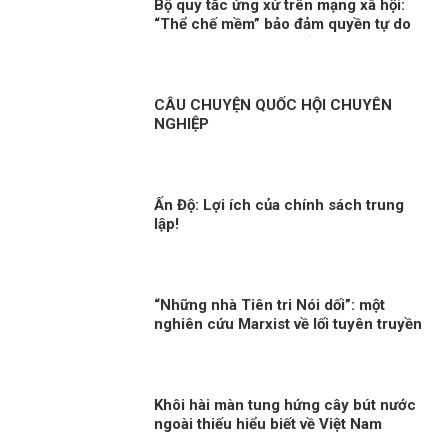
Bộ quy tắc ứng xử trên mạng xã hội:
“Thể chế mềm” bảo đảm quyền tự do
cá nhân phù hợp chuẩn mực quốc tế
CÂU CHUYỆN QUỐC HỘI CHUYÊN
NGHIỆP
Ấn Độ: Lợi ích của chính sách trung
lập!
“Những nhà Tiên tri Nói dối”: một
nghiên cứu Marxist về lối tuyên truyền
dân túy
Khôi hài màn tung hứng cây bút nước
ngoài thiếu hiểu biết về Việt Nam