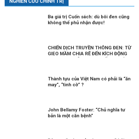
NGHIÊN CỨU CHÍNH TRỊ
Ba giá trị Cuốn sách: dù bôi đen cũng
không thể phủ nhận được!
CHIẾN DỊCH TRUYỀN THÔNG ĐEN: TỪ
GIEO MẦM CHIA RẼ ĐẾN KÍCH ĐỘNG
BẠO LOẠN – ÂM MƯU CHỐNG PHÁ
CÓ HỆ THỐNG CỦA VIỆT TÂN VÀ
BĂNG ĐẢNG
Thành tựu của Việt Nam có phải là “ăn
may”, “tình cờ” ?
John Bellamy Foster: “Chủ nghĩa tư
bản là một căn bệnh”