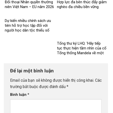
Đối thoại Nhân quyền thường
Hợp lực đa bên thúc đẩy giảm
niên Việt Nam – EU năm 2026
nghèo đa chiều bền vững
Dự kiến nhiều chính sách ưu
tiên hỗ trợ học tập đối với
người học dân tộc thiểu số
rất ít người
Tổng thư ký LHQ: ‘Hãy tiếp
tục thực hiện tầm nhìn của cố
Tổng thống Mandela về một
thế giới công bằng, toàn diện,
bình đẳng và hòa bình’
Để lại một bình luận
Email của bạn sẽ không được hiển thị công khai.
Các
trường bắt buộc được đánh dấu
*
Bình luận
*