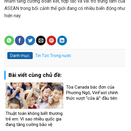
nhằm tăng cường đoàn kết, hợp tác và vai trò trung tâm của
ASEAN trong bối cảnh thế giới đang có nhiều biến động như
hiện nay.
Danh mục:
Tin Tức
Trong nước
Bài viết cùng chủ đề:
Tòa Canada bác đơn của
Phương Ngô, VinFast chính
thức vượt “cửa ải” đầu tiên
trong vụ kiện xuyên biên giới
Thuật toán không biết thương
trẻ em: Vì sao nhiều quốc gia
đang tăng cường bảo vệ
người dưới 16 tuổi trên mạng