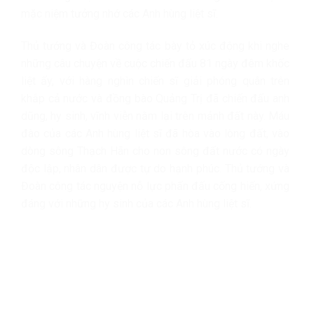
mặc niệm tưởng nhớ các Anh hùng liệt sĩ.
Thủ tướng và Đoàn công tác bày tỏ xúc động khi nghe
những câu chuyện về cuộc chiến đấu 81 ngày đêm khốc
liệt ấy, với hàng nghìn chiến sĩ giải phóng quân trên
khắp cả nước và đồng bào Quảng Trị đã chiến đấu anh
dũng, hy sinh, vĩnh viễn nằm lại trên mảnh đất này. Máu
đào của các Anh hùng liệt sĩ đã hòa vào lòng đất, vào
dòng sông Thạch Hãn cho non sông đất nước có ngày
độc lập, nhân dân được tự do hạnh phúc. Thủ tướng và
Đoàn công tác nguyện nỗ lực phấn đấu cống hiến, xứng
đáng với những hy sinh của các Anh hùng liệt sĩ.