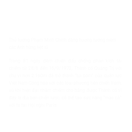
Thủ tướng Phạm Minh Chính dâng hương tưởng niệm
các Anh hùng liệt sĩ.
Trong 81 ngày đêm chiến đấu chống phản kích tái
chiếm từ 28/6 đến 16/9/1972, Thành cổ Quảng Trị với
chu vi hơn 2.160m đã trở thành “túi bom” của quân lực
Việt Nam Cộng hòa với các loại phương tiện chiến tranh,
vũ khí hiện đại nhằm chiếm cho bằng được Thành cổ vì
đây là địa bàn chiến lược, có thể tạo sức nặng “mặc cả”
với ta tại Hội nghị Paris.