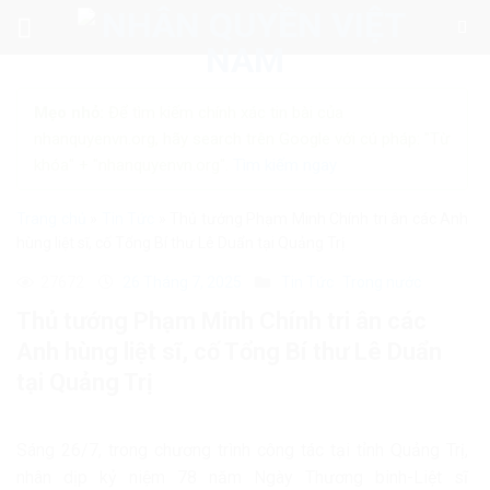
Skip
to
content
Mẹo nhỏ:
Để tìm kiếm chính xác tin bài của
nhanquyenvn.org, hãy search trên Google với cú pháp: "Từ
khóa" + "nhanquyenvn.org".
Tìm kiếm ngay
Trang chủ
»
Tin Tức
»
Thủ tướng Phạm Minh Chính tri ân các Anh
hùng liệt sĩ, cố Tổng Bí thư Lê Duẩn tại Quảng Trị
27672
26 Tháng 7, 2025
Tin Tức
Trong nước
Thủ tướng Phạm Minh Chính tri ân các
Anh hùng liệt sĩ, cố Tổng Bí thư Lê Duẩn
tại Quảng Trị
Sáng 26/7, trong chương trình công tác tại tỉnh Quảng Trị,
nhân dịp kỷ niệm 78 năm Ngày Thương binh-Liệt sĩ