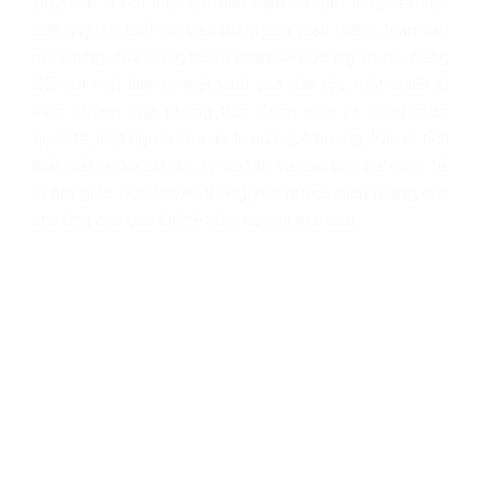
Đây còn là nơi thể hiện tình cảm và tấm lòng hết sức
cao quý, sự biết ơn, trân trọng của toàn Đảng, toàn dân
nói chung, của Đảng bộ và nhân dân Quảng Trị nói riêng
đối với một lãnh tụ kiệt xuất của dân tộc, một chiến sĩ
kiên cường của phong trào Cộng sản và công nhân
quốc tế, một người con ưu tú của quê hương. Khu di tích
mãi mãi là địa chỉ đỏ, là nơi tìm về của bạn bè quốc tế,
là nơi giáo dục truyền thống yêu nước, cách mạng của
cha ông cho các thế hệ hôm nay và mai sau.