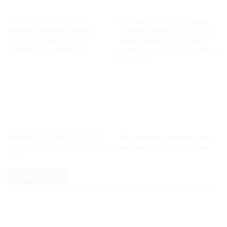
VÌ SAO ĐIỀU TRA PHẢI
Khi một điểm thi làm rung
NHANH NHƯNG KHÔNG
chuyển niềm tin: Bài học từ
THỂ KẾT LUẬN THEO
Tuyên Quang trong bức
“PHIÊN TÒA MẠNG”?
tranh toàn cầu về liêm chính
học thuật
KHÔNG THỂ BIẾN 328 HỌC
Xây dựng môi trường mạng
SINH THÀNH “TẬP THỂ CÓ
văn minh, có trách nhiệm
TỘI”
PHÁP LUẬT