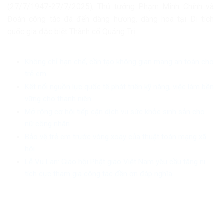
(27/7/1947-27/7/2025), Thủ tướng Phạm Minh Chính và
Đoàn công tác đã đến dâng hương, dâng hoa tại Di tích
quốc gia đặc biệt Thành cổ Quảng Trị.
Không chỉ hạn chế, cần tạo không gian mạng an toàn cho
trẻ em
Kết nối nguồn lực quốc tế phát triển kỹ năng, việc làm bền
vững cho thanh niên
Mở rộng cơ hội tiếp cận dịch vụ sức khỏe sinh sản cho
nữ công nhân
Bảo vệ trẻ em trước vòng xoáy của thuật toán mạng xã
hội
Lễ Vu Lan: Giáo hội Phật giáo Việt Nam yêu cầu tăng ni
tích cực tham gia công tác đền ơn đáp nghĩa