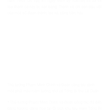
năm 1945. Do vậy, 81 ngày đêm ấy toàn bộ thị xã và
tòa thành cổ này bị san bằng. Thành cổ chỉ còn dấu vết
của một số đoạn thành, lao xá, cổng tiền, hậu…
Thủ tướng Phạm Minh Chính và Đoàn công tác dành
một phút mặc niệm tưởng nhớ cố Tổng Bí thư Lê Duẩn.
* Thủ tướng Phạm Minh Chính và Đoàn công tác đã đến
dâng hương, dâng hoa tại Di tích khu lưu niệm Tổng Bí