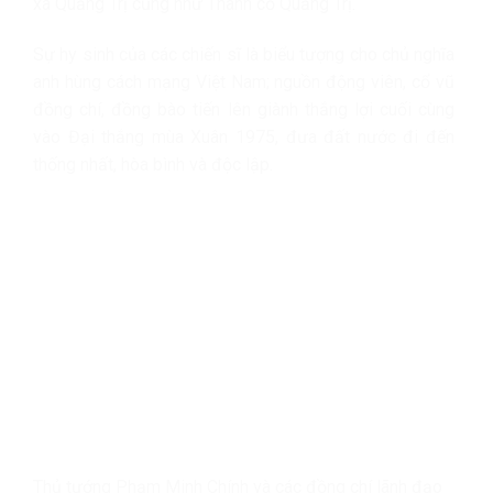
xã Quảng Trị cũng như Thành cổ Quảng Trị.
Sự hy sinh của các chiến sĩ là biểu tượng cho chủ nghĩa
anh hùng cách mạng Việt Nam; nguồn động viên, cổ vũ
đồng chí, đồng bào tiến lên giành thắng lợi cuối cùng
vào Đại thắng mùa Xuân 1975, đưa đất nước đi đến
thống nhất, hòa bình và độc lập.
Thủ tướng Phạm Minh Chính và các đồng chí lãnh đạo