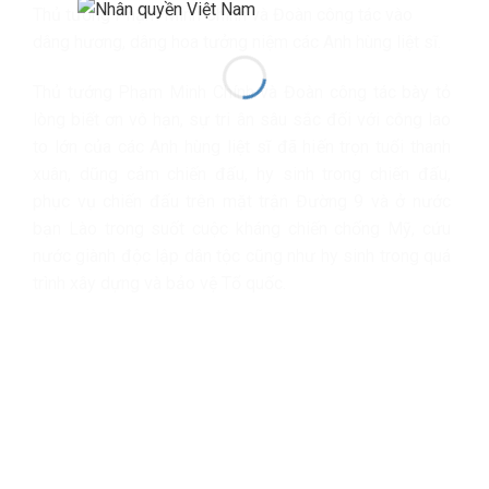
Thủ tướng Phạm Minh Chính và Đoàn công tác vào
dâng hương, dâng hoa tưởng niệm các Anh hùng liệt sĩ.
Thủ tướng Phạm Minh Chính và Đoàn công tác bày tỏ
lòng biết ơn vô hạn, sự tri ân sâu sắc đối với công lao
to lớn của các Anh hùng liệt sĩ đã hiến trọn tuổi thanh
xuân, dũng cảm chiến đấu, hy sinh trong chiến đấu,
phục vụ chiến đấu trên mặt trận Đường 9 và ở nước
bạn Lào trong suốt cuộc kháng chiến chống Mỹ, cứu
nước giành độc lập dân tộc cũng như hy sinh trong quá
trình xây dựng và bảo vệ Tổ quốc.