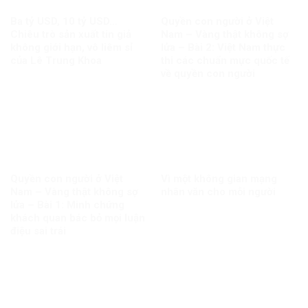
Ba tỷ USD, 10 tỷ USD…
Quyền con người ở Việt
Chiêu trò sản xuất tin giả
Nam – Vàng thật không sợ
không giới hạn, vô liêm sỉ
lửa – Bài 2: Việt Nam thực
của Lê Trung Khoa
thi các chuẩn mực quốc tế
về quyền con người
Quyền con người ở Việt
Vì một không gian mạng
Nam – Vàng thật không sợ
nhân văn cho mỗi người
lửa – Bài 1: Minh chứng
khách quan bác bỏ mọi luận
điệu sai trái