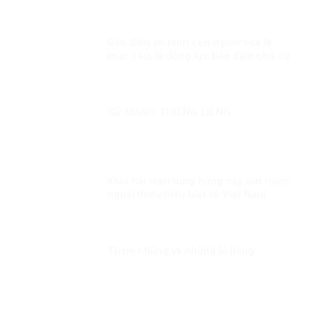
Bảo đảm an ninh con người vừa là
mục tiêu, là động lực bảo đảm cho sự
ổn định chính trị, phát triển đất nước
Kỳ 1: An ninh con người – vấn đề toàn
cầu
SỨ MẠNG THIÊNG LIÊNG
Khôi hài màn tung hứng cây bút nước
ngoài thiếu hiểu biết về Việt Nam
Tham nhũng và những lỗ hổng