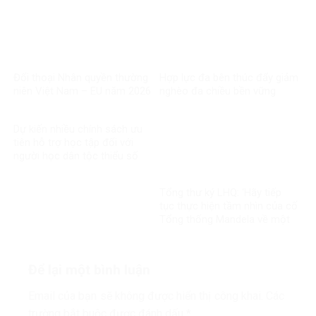
ơn đáp nghĩa
Đối thoại Nhân quyền thường
Hợp lực đa bên thúc đẩy giảm
niên Việt Nam – EU năm 2026
nghèo đa chiều bền vững
Dự kiến nhiều chính sách ưu
tiên hỗ trợ học tập đối với
người học dân tộc thiểu số
rất ít người
Tổng thư ký LHQ: ‘Hãy tiếp
tục thực hiện tầm nhìn của cố
Tổng thống Mandela về một
thế giới công bằng, toàn diện,
bình đẳng và hòa bình’
Để lại một bình luận
Email của bạn sẽ không được hiển thị công khai.
Các
trường bắt buộc được đánh dấu
*