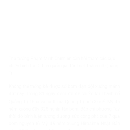
Thủ tướng Phạm Minh Chính ân cần hỏi thăm các cựu
chiến binh tại Di tích quốc gia đặc biệt Thành cổ Quảng
Trị.
Không thể thống kê được số bom đạn dội xuống mảnh
đất này. Trong 81 ngày đêm đó để chiếm lại Thành cổ
2
Quảng Trị 16ha và cả thị xã Quảng Trị hơn 3km
, Mỹ đã
ném xuống đây 328 nghìn tấn bom. Báo chí phương Tây
thời đó bình luận tương đương sức công phá của 7 quả
bom nguyên tử Mỹ đã ném xuống Hirosima Nhật Bản