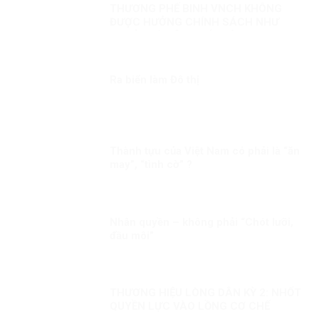
THƯƠNG PHẾ BINH VNCH KHÔNG
ĐƯỢC HƯỞNG CHÍNH SÁCH NHƯ
NGƯỜI CÓ CÔNG VỚI CÁCH MẠNG
LÀ KỲ THỊ?
Ra biển làm Đô thị
Thành tựu của Việt Nam có phải là “ăn
may”, “tình cờ” ?
Nhân quyền – không phải “Chót lưỡi,
đầu môi”
THƯƠNG HIỆU LÒNG DÂN KỲ 2: NHỐT
QUYỀN LỰC VÀO LỒNG CƠ CHẾ