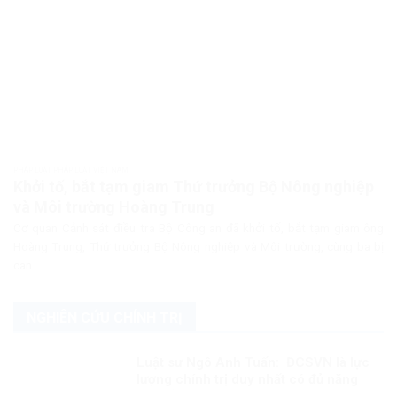
PHÁP LUẬT PHÁP LUẬT VIỆT NAM
Khởi tố, bắt tạm giam Thứ trưởng Bộ Nông nghiệp
và Môi trường Hoàng Trung
Cơ quan Cảnh sát điều tra Bộ Công an đã khởi tố, bắt tạm giam ông
Hoàng Trung, Thứ trưởng Bộ Nông nghiệp và Môi trường, cùng ba bị
can...
NGHIÊN CỨU CHÍNH TRỊ
Luật sư Ngô Anh Tuấn: ĐCSVN là lực
lượng chính trị duy nhất có đủ năng
lực để quản trị Việt Nam