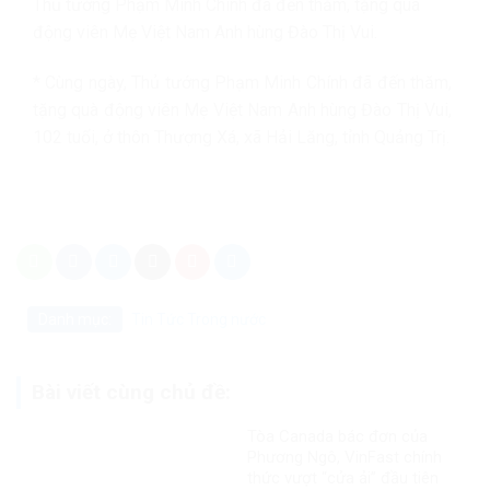
Thủ tướng Phạm Minh Chính đã đến thăm, tặng quà
động viên Mẹ Việt Nam Anh hùng Đào Thị Vui.
* Cùng ngày, Thủ tướng Phạm Minh Chính đã đến thăm,
tặng quà động viên Mẹ Việt Nam Anh hùng Đào Thị Vui,
102 tuổi, ở thôn Thượng Xá, xã Hải Lăng, tỉnh Quảng Trị.
Danh mục:
Tin Tức
Trong nước
Bài viết cùng chủ đề:
Tòa Canada bác đơn của
Phương Ngô, VinFast chính
thức vượt “cửa ải” đầu tiên