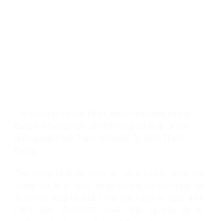
Thủ tướng Chính phủ Phạm Minh Chính dâng hương,
dâng hoa tưởng niệm các Anh hùng liệt sĩ tại Di tích
quốc gia đặc biệt Thành cổ Quảng Trị. (Ảnh: Thanh
Giang)
Thủ tướng và Đoàn công tác dâng hương, dâng hoa
tưởng nhớ, tri ân công lao to lớn của các anh hùng, liệt
sĩ đã anh dũng hy sinh trong chiến dịch 81 ngày đêm
(28/6 đến 16/9/1972) chiến đấu và bảo vệ thị