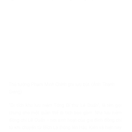
Thủ tướng Phạm Minh Chính ghi lưu bút. (Ảnh: Thanh
Giang)
“Di tích khu lưu niệm Tổng Bí thư Lê Duẩn”, là tên gọi
chung cho một quần thể di tích bao gồm: Nhà lưu niệm
đồng chí Lê Duẩn – nơi sinh hoạt của gia đình đồng chí
từ khi chuyển từ Bích La Đông lên Hậu Kiên và hiện nay