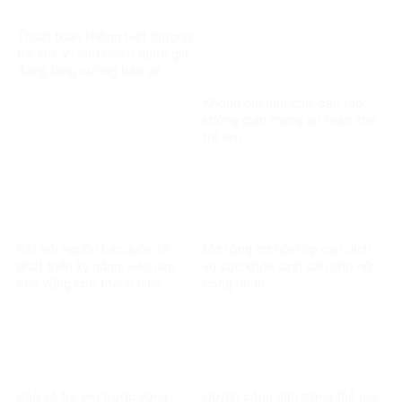
trong vụ kiện xuyên biên giới
Thuật toán không biết thương
trẻ em: Vì sao nhiều quốc gia
đang tăng cường bảo vệ
người dưới 16 tuổi trên mạng
Không chỉ hạn chế, cần tạo
xã hội?
không gian mạng an toàn cho
trẻ em
Kết nối nguồn lực quốc tế
Mở rộng cơ hội tiếp cận dịch
phát triển kỹ năng, việc làm
vụ sức khỏe sinh sản cho nữ
bền vững cho thanh niên
công nhân
Bảo vệ trẻ em trước vòng
Quyền công dân trong thế giới