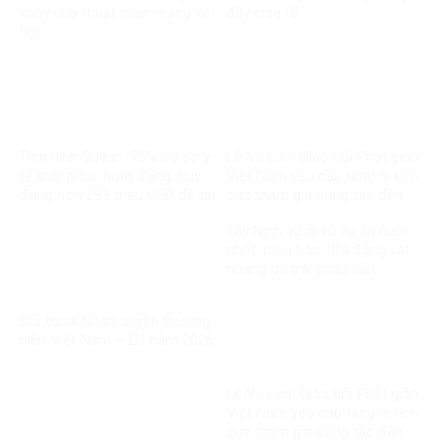
xoáy của thuật toán mạng xã
đầy chia rẽ
hội
Tình hình Sudan: 75% cơ sở y
Lễ Vu Lan: Giáo hội Phật giáo
tế khôi phục hoạt động, huy
Việt Nam yêu cầu tăng ni tích
động hơn 293 triệu USD để tái
cực tham gia công tác đền
thiết
ơn đáp nghĩa
Tây Ninh: Khởi tố vụ án nuôi
nhốt, mua bán 104 động vật
hoang dã trái pháp luật
Đối thoại Nhân quyền thường
niên Việt Nam – EU năm 2026
Lễ Vu Lan: Giáo hội Phật giáo
Việt Nam yêu cầu tăng ni tích
cực tham gia công tác đền