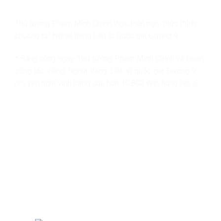
Thủ tướng Phạm Minh Chính thực hiện nghi thức thỉnh
chuông tại Nghĩa trang Liệt sĩ Quốc gia Đường 9.
* Sáng cùng ngày, Thủ tướng Phạm Minh Chính và Đoàn
công tác viếng Nghĩa trang Liệt sĩ quốc gia Đường 9 –
nơi yên nghỉ vĩnh hằng của hơn 10.800 Anh hùng liệt sĩ.