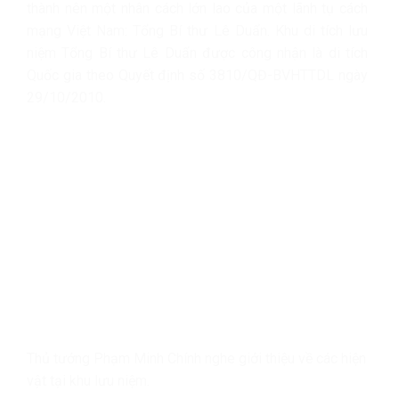
thành nên một nhân cách lớn lao của một lãnh tụ cách
mạng Việt Nam: Tổng Bí thư Lê Duẩn. Khu di tích lưu
niệm Tổng Bí thư Lê Duẩn được công nhận là di tích
Quốc gia theo Quyết định số 3810/QĐ-BVHTTDL ngày
29/10/2010.
Thủ tướng Phạm Minh Chính nghe giới thiệu về các hiện
vật tại khu lưu niệm.