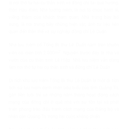
là nơi thờ tự hai cụ thân sinh và đồng chí tại quê hương,
thôn Hậu Kiên; Nhà tưởng niệm, là nơi tổ chức hành lễ,
viếng thăm của khách tham quan; Nhà trưng bày bổ
sung, là nơi trưng bày những hiện vật, ảnh tư liệu liên
quan đến thân thế và sự nghiệp đồng chí Lê Duẩn
Nhà lưu niệm cố Tổng Bí thư Lê Duẩn nằm trên khuôn
2
viên có diện tích 2.000m
. Nguyên trước đây là nhà và
vườn của cụ thân sinh Lê Hiệp. Nhà lưu niệm vẫn dùng
làm nơi thờ tự hai cụ thân sinh và đồng chí Lê Duẩn.
Di tích khu lưu niệm Tổng Bí thư Lê Duẩn là một di tích
lịch sử lưu niệm danh nhân tiêu biểu của tỉnh Quảng Trị,
gắn liền tuổi trẻ và những năm tháng hoạt động cách
mạng của đồng chí ở quê nhà với sự tồn tại và phát
triển phong trào đấu tranh cách mạng của Đảng bộ và
nhân dân Quảng Trị trong hai cuộc kháng chiến.