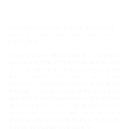
Thủ tướng Phạm Minh Chính nghe giới thiệu về những
hiện vật gắn liền với sự nghiệp cách mạng của cố Tổng
Bí thư Lê Duẩn.
Trong suốt 26 năm, với cương vị là Bí thư thứ nhất và
sau đó là Tổng Bí thư, dù ở bất kỳ hoàn cảnh nào, đồng
chí Lê Duẩn vẫn luôn nêu cao khí phách kiên trung của
người cộng sản đặc biệt là những đóng góp to lớn của
đồng chí cho sự nghiệp cách mạng giải phóng dân tộc,
thống nhất Tổ quốc, đưa cả nước đi lên xây dựng chủ
nghĩa xã hội do Đảng cộng sản Việt Nam khởi xướng và
lãnh đạo. Đồng chí Lê Duẩn xứng đáng là một lãnh tụ
kiệt xuất của dân tộc, một chiến sĩ kiên cường của
phong trào Cộng sản và công nhân quốc tế và là một
người con ưu tú của quê hương Quảng Trị.