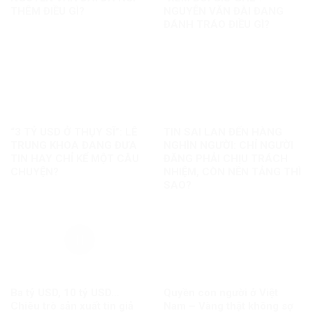
THÊM ĐIỀU GÌ?
NGUYỄN VĂN ĐÀI ĐANG
ĐÁNH TRÁO ĐIỀU GÌ?
“3 TỶ USD Ở THỤY SĨ”: LÊ
TIN SAI LAN ĐẾN HÀNG
TRUNG KHOA ĐANG ĐƯA
NGHÌN NGƯỜI: CHỈ NGƯỜI
TIN HAY CHỈ KỂ MỘT CÂU
ĐĂNG PHẢI CHỊU TRÁCH
CHUYỆN?
NHIỆM, CÒN NỀN TẢNG THÌ
SAO?
Ba tỷ USD, 10 tỷ USD…
Quyền con người ở Việt
Chiêu trò sản xuất tin giả
Nam – Vàng thật không sợ