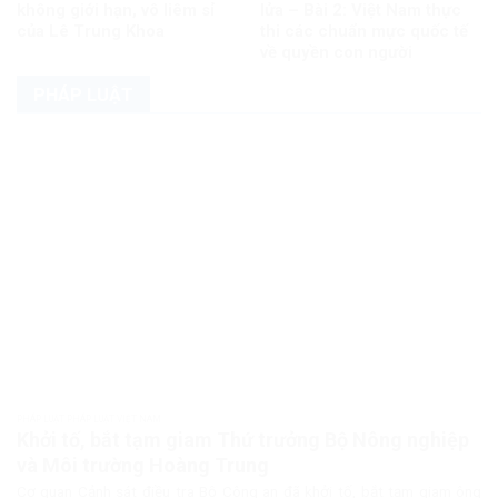
không giới hạn, vô liêm sỉ
lửa – Bài 2: Việt Nam thực
của Lê Trung Khoa
thi các chuẩn mực quốc tế
về quyền con người
PHÁP LUẬT
PHÁP LUẬT PHÁP LUẬT VIỆT NAM
Khởi tố, bắt tạm giam Thứ trưởng Bộ Nông nghiệp
và Môi trường Hoàng Trung
Cơ quan Cảnh sát điều tra Bộ Công an đã khởi tố, bắt tạm giam ông