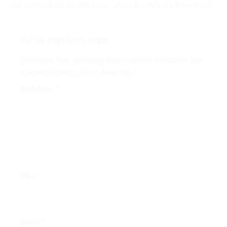
nhẹ được cả tấn đá trên lưng
được tìm thấy ở công viên Lê
Thị Riêng
Để lại một bình luận
Email của bạn sẽ không được hiển thị công khai.
Các
trường bắt buộc được đánh dấu
*
Bình luận
*
Tên
*
Email
*