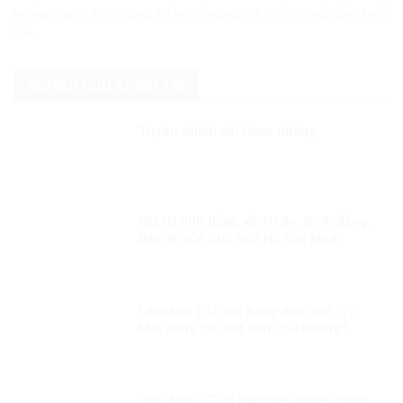
Hoàng Trung, Thứ trưởng Bộ Nông nghiệp và Môi trường, cùng ba bị
can...
NGHIÊN CỨU CHÍNH TRỊ
Tuyên chiến với tham nhũng
Giá trị tinh thần, về Tự do, Bình đẳng,
Bác ái của Chủ tịch Hồ Chi Minh
Lạm bàn EIU xếp hạng dân chủ (2):
Một đảng có mất dân chủ không?
Quy định 37 có hạn chế quyền công