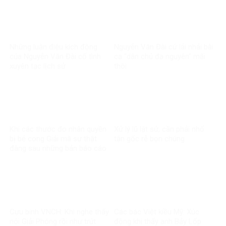
Những luận điệu kích động
Nguyễn Văn Đài cứ lải nhải bài
của Nguyễn Văn Đài cố tình
ca “dân chủ đa nguyên” mãi
xuyên tạc lịch sử
thôi
Khi các thước đo nhân quyền
Xử lý lũ lật sử, cần phải nhổ
bị bẻ cong Giải mã sự thật
tận gốc rễ bọn chúng
đằng sau những bản báo cáo
một chiều về Việt Nam
Cựu binh VNCH: Khi nghe thấy
Các bác Việt kiều Mỹ: Xúc
nói Giải Phóng rồi như trút
động khi thấy anh Bảy Lốp