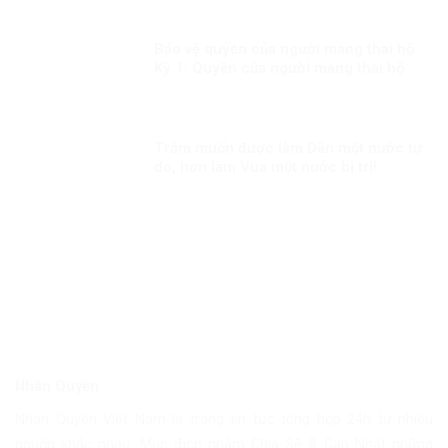
Bảo vệ quyền của người mang thai hộ
Kỳ 1: Quyền của người mang thai hộ
trong pháp luật quốc tế
Trẫm muốn được làm Dân một nước tự
do, hơn làm Vua một nước bị trị!
Nhân Quyền
Nhân Quyền Việt Nam là trang tin tức tổng hợp 24h từ nhiều
nguồn khác nhau. Mục đích nhằm Chia Sẽ & Cập Nhật những