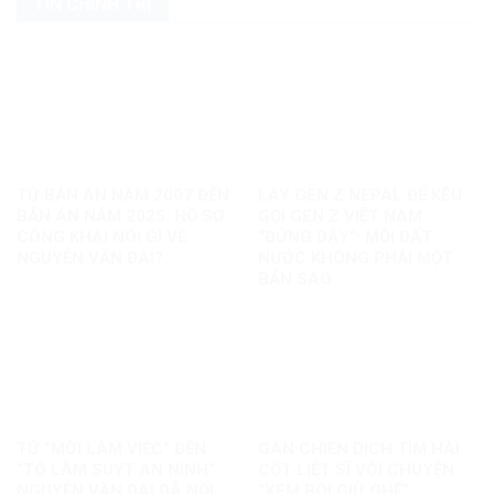
TIN CHÍNH TRỊ
TỪ BẢN ÁN NĂM 2007 ĐẾN
LẤY GEN Z NEPAL ĐỂ KÊU
BẢN ÁN NĂM 2025: HỒ SƠ
GỌI GEN Z VIỆT NAM
CÔNG KHAI NÓI GÌ VỀ
“ĐỨNG DẬY”: MỖI ĐẤT
NGUYỄN VĂN ĐÀI?
NƯỚC KHÔNG PHẢI MỘT
BẢN SAO
TỪ “MỜI LÀM VIỆC” ĐẾN
GÁN CHIẾN DỊCH TÌM HÀI
“TÔ LÂM SUỴT AN NINH”:
CỐT LIỆT SĨ VỚI CHUYỆN
NGUYỄN VĂN ĐÀI ĐÃ NỐI
“XEM BÓI GIỮ GHẾ”: