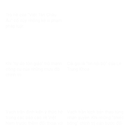
Trò hề của “Việt Tân Châu
Âu” cổ súy những kẻ vi phạm
pháp luật
Khi “tự do tôn giáo” trở thành
Cái gọi là “tin nội bộ” của Lê
công cụ của những mưu đồ
Trung Khoa
chính trị
Vạch trần định kiến ý thức hệ
Vạch trần kịch bản thao túng
trong các báo cáo về Việt
nhân quyền: Khi những “chiếc
Nam trước thềm đối thoại với
bóng” chính trị cản bước đối
Liên minh Châu Âu
thoại VN – EU