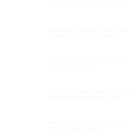
dân của Đảng viên?
Những con “cà cuống” cố tình xuyên
tạc Hiệp định Paris bất chấp lý lẽ?
Các thiết chế bảo vệ quyền con người
ở Việt Nam hiện nay
Xã hội XHCN mà nhân dân ta xây dựng
là xã hội của dân, do dân và vì dân
Cần phải luân chuyển công chức ra
lĩnh vực tư một thời gian