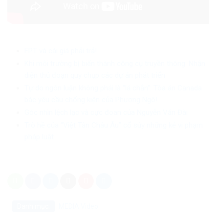
FPT và cái giá phải trả!
Khi môi trường bị biến thành công cụ truyền thông: Nhận
diện thủ đoạn quy chụp các dự án phát triển
Tự do ngôn luận không phải là “lá chắn”: Tòa án Canada
bác yêu cầu chống kiện của Phương Ngô!
Góc nhìn lệch lạc và cực đoan của Nguyễn Văn Đài
Trò hề của “Việt Tân Châu Âu” cổ súy những kẻ vi phạm
pháp luật
Danh mục:
MEDIA
Video