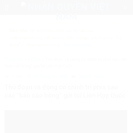
Skip
to
content
Mẹo nhỏ:
Để tìm kiếm chính xác tin bài của
nhanquyenvn.org, hãy search trên Google với cú pháp: "Từ
khóa" + "nhanquyenvn.org".
Tìm kiếm ngay
Trang chủ
»
MEDIA
»
Thủ đoạn và động cơ chính trị phía sau các
“báo cáo bóng” gửi tới Liên Hợp Quốc
11082
22 Tháng 10, 2025
MEDIA
Video
Thủ đoạn và động cơ chính trị phía sau
các “báo cáo bóng” gửi tới Liên Hợp Quốc