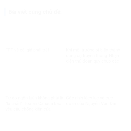
Bài viết cùng chủ đề:
FPT và cái giá phải trả!
Khi môi trường bị biến thành
công cụ truyền thông: Nhận
diện thủ đoạn quy chụp các
dự án phát triển
Tự do ngôn luận không phải là
Góc nhìn lệch lạc và cực
“lá chắn”: Tòa án Canada bác
đoan của Nguyễn Văn Đài
yêu cầu chống kiện của
Phương Ngô!