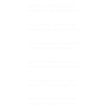
PHÒNG, CHỐNG MUA BÁN
NGƯỜI KỲ 1: KHÔNG LOẠI TRỪ
MỘT AI
Xung đột Nga-Ukraine và lập
trường ngoại giao của Việt Nam
(1)
Ân xá quốc tế có xứng đáng là
tổ chức bảo vệ nhân quyền?
Bàn về luận điểm phủ nhận sứ
mệnh giai cấp công nhân: “giai
cấp tư sản ngày nay không còn
bóc lột công nhân mà “bóc lột
máy móc”?!
John Bellamy Foster: “Chủ
nghĩa tư bản là một căn bệnh”
Hành trình 2030-2035: Việt
Nam vươn tới nền Y tế công