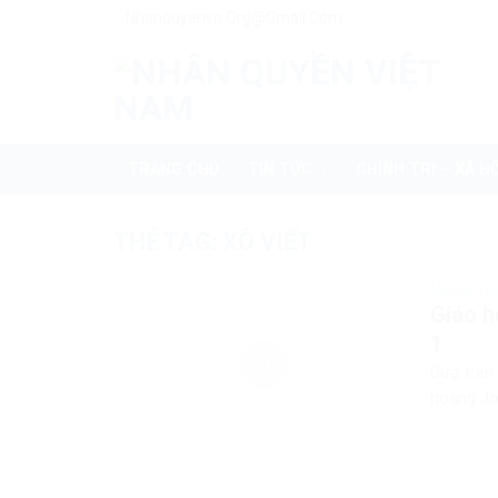
Skip
Nhanquyenvn.org@gmail.com
to
content
TRANG CHỦ
TIN TỨC
CHÍNH TRỊ – XÃ HỘ
THẺ TAG:
XÔ VIẾT
MEDIA Vi
Giáo h
1
Dựa trên 
hoàng Joh