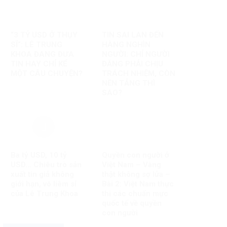
“3 TỶ USD Ở THỤY
TIN SAI LAN ĐẾN
SĨ”: LÊ TRUNG
HÀNG NGHÌN
KHOA ĐANG ĐƯA
NGƯỜI: CHỈ NGƯỜI
TIN HAY CHỈ KỂ
ĐĂNG PHẢI CHỊU
MỘT CÂU CHUYỆN?
TRÁCH NHIỆM, CÒN
NỀN TẢNG THÌ
SAO?
Ba tỷ USD, 10 tỷ
Quyền con người ở
USD… Chiêu trò sản
Việt Nam – Vàng
xuất tin giả không
thật không sợ lửa –
giới hạn, vô liêm sỉ
Bài 2: Việt Nam thực
của Lê Trung Khoa
thi các chuẩn mực
quốc tế về quyền
con người