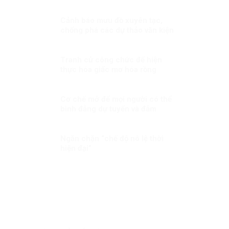
bằng, hiện đại
Cảnh báo mưu đồ xuyên tạc,
chống phá các dự thảo văn kiện
Đại hội Đảng
Tranh cử công chức để hiện
thực hóa giấc mơ hóa rồng
Cơ chế mở để mọi người có thể
bình đẳng dự tuyển và đảm
nhiệm vị trí việc làm tương xứng
với năng lực của họ
Ngăn chặn “chế độ nô lệ thời
hiện đại”