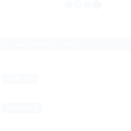
N
MEDIA
BẠN ĐỌC
GIẢI TRÍ
QUẢNG CÁO
TIN CHÍNH TRỊ