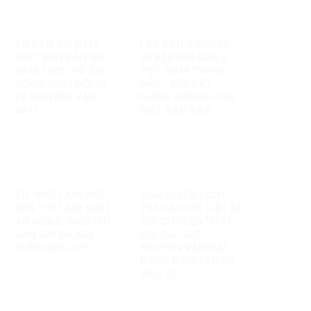
TỪ BẢN ÁN NĂM
LẤY GEN Z NEPAL
2007 ĐẾN BẢN ÁN
ĐỂ KÊU GỌI GEN Z
NĂM 2025: HỒ SƠ
VIỆT NAM “ĐỨNG
CÔNG KHAI NÓI GÌ
DẬY”: MỖI ĐẤT
VỀ NGUYỄN VĂN
NƯỚC KHÔNG PHẢI
ĐÀI?
MỘT BẢN SAO
TỪ “MỜI LÀM VIỆC”
GÁN CHIẾN DỊCH
ĐẾN “TÔ LÂM SUỴT
TÌM HÀI CỐT LIỆT SĨ
AN NINH”: NGUYỄN
VỚI CHUYỆN “XEM
VĂN ĐÀI ĐÃ NỐI
BÓI GIỮ GHẾ”:
THÊM ĐIỀU GÌ?
NGUYỄN VĂN ĐÀI
ĐANG ĐÁNH TRÁO
ĐIỀU GÌ?