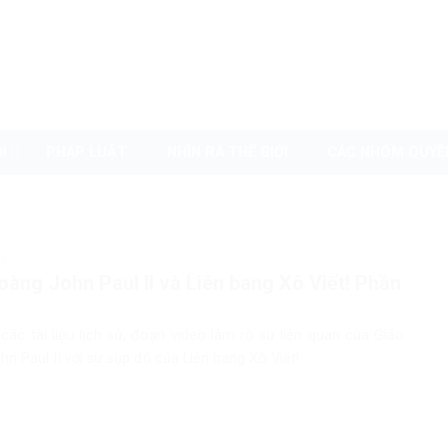
I
PHÁP LUẬT
NHÌN RA THẾ GIỚI
CÁC NHÓM QUYỀ
deo
oàng John Paul II và Liên bang Xô Viết! Phần
các tài liệu lịch sử, đoạn video làm rõ sự liên quan của Giáo
n Paul II với sự sụp đổ của Liên bang Xô Viết!...