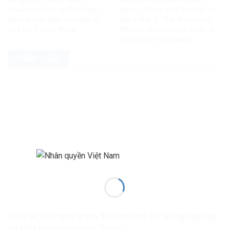
Ba tỷ USD, 10 tỷ USD…
Quyền con người ở Việt
Chiêu trò sản xuất tin giả
Nam – Vàng thật không sợ
không giới hạn, vô liêm sỉ
lửa – Bài 2: Việt Nam thực
của Lê Trung Khoa
thi các chuẩn mực quốc tế
về quyền con người
PHÁP LUẬT
Khởi tố, bắt tạm giam Thứ trưởng Bộ Nông nghiệp
và Môi trường Hoàng Trung