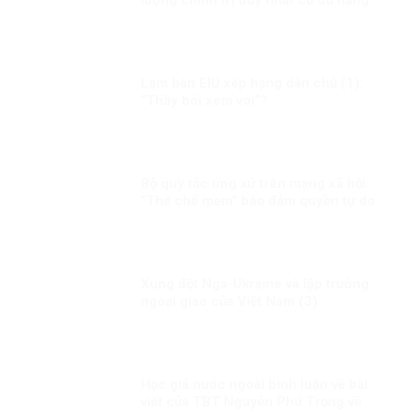
lượng chính trị duy nhất có đủ năng
lực để quản trị Việt Nam
Lạm bàn EIU xếp hạng dân chủ (1):
“Thầy bói xem voi”?
Bộ quy tắc ứng xử trên mạng xã hội:
“Thể chế mềm” bảo đảm quyền tự do
cá nhân phù hợp chuẩn mực quốc tế
Xung đột Nga-Ukraine và lập trường
ngoại giao của Việt Nam (3)
Học giả nước ngoài bình luận về bài
viết của TBT Nguyễn Phú Trọng về