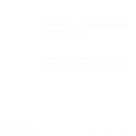
con đường đi lên CNXH của Việt Nam!
Tranh cử công chức để hiện thực hóa
giấc mơ hóa rồng
Viện dẫn Nghị quyết 1481 của PACE
bôi nhọ chủ nghĩa cộng sản: Một hành
động sai lầm và nguy hiểm!
Nhân Quyền