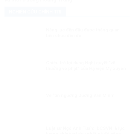
NGHIÊN CỨU CHÍNH TRỊ
Năng lực đến đâu được thăng quan
tiến chức đến đó
Chiêu trò lợi dụng Nghị quyết “vô
thưởng vô phạt” của Hạ viện Mỹ xuyên
tạc, chống phá Đảng, chế độ ta
Về “tín ngưỡng Dương Văn Mình”
Luật sư Ngô Anh Tuấn: ĐCSVN là lực