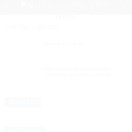
Skip
to
content
THẺ TAG:
LIÊN XÔ
Ukraina xưa và nay
Nguyên nhân thất bại của cuộc
‘chính biến’ năm 1991 ở Liên Xô
QUẢNG CÁO
TIN CHÍNH TRỊ