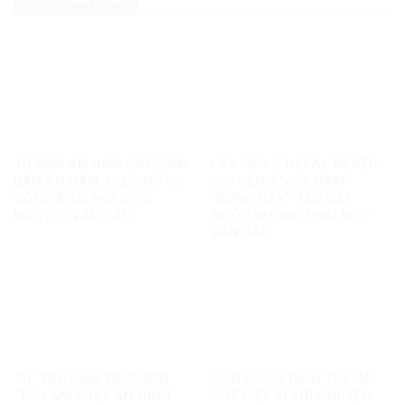
TỪ BẢN ÁN NĂM 2007 ĐẾN
LẤY GEN Z NEPAL ĐỂ KÊU
BẢN ÁN NĂM 2025: HỒ SƠ
GỌI GEN Z VIỆT NAM
CÔNG KHAI NÓI GÌ VỀ
“ĐỨNG DẬY”: MỖI ĐẤT
NGUYỄN VĂN ĐÀI?
NƯỚC KHÔNG PHẢI MỘT
BẢN SAO
TỪ “MỜI LÀM VIỆC” ĐẾN
GÁN CHIẾN DỊCH TÌM HÀI
“TÔ LÂM SUỴT AN NINH”:
CỐT LIỆT SĨ VỚI CHUYỆN