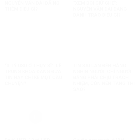
NGUYỄN VĂN ĐÀI ĐÃ NỐI
“XEM BÓI GIỮ GHẾ”:
THÊM ĐIỀU GÌ?
NGUYỄN VĂN ĐÀI ĐANG
ĐÁNH TRÁO ĐIỀU GÌ?
“3 TỶ USD Ở THỤY SĨ”: LÊ
TIN SAI LAN ĐẾN HÀNG
TRUNG KHOA ĐANG ĐƯA
NGHÌN NGƯỜI: CHỈ NGƯỜI
TIN HAY CHỈ KỂ MỘT CÂU
ĐĂNG PHẢI CHỊU TRÁCH
CHUYỆN?
NHIỆM, CÒN NỀN TẢNG THÌ
SAO?