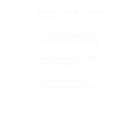
TOẢ
Thách thức và cơ hội Kỳ 1: Vượt
sóng 2020
Báo cáo giữa kỳ tự nguyện của
Việt Nam thực hiện các khuyến
nghị UPR chu kỳ III Kỳ 1: LHQ
đánh giá cao Việt Nam đã chủ
động đương đầu với các thách
Lại dựng chuyện “Cách mạng
thức trong bảo đảm quyền con
tháng Tám là ăn may”
người
Triển khai Nghị quyết 57-
NQ/TW: Đẩy mạnh phát triển
nội dung số