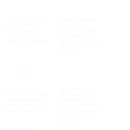
“3 TỶ USD Ở THỤY
TIN SAI LAN ĐẾN
SĨ”: LÊ TRUNG
HÀNG NGHÌN
KHOA ĐANG ĐƯA
NGƯỜI: CHỈ NGƯỜI
TIN HAY CHỈ KỂ
ĐĂNG PHẢI CHỊU
MỘT CÂU CHUYỆN?
TRÁCH NHIỆM, CÒN
NỀN TẢNG THÌ
SAO?
Ba tỷ USD, 10 tỷ
Quyền con người ở
USD… Chiêu trò sản
Việt Nam – Vàng
xuất tin giả không
thật không sợ lửa –
giới hạn, vô liêm sỉ
Bài 2: Việt Nam thực
của Lê Trung Khoa
thi các chuẩn mực
quốc tế về quyền
con người