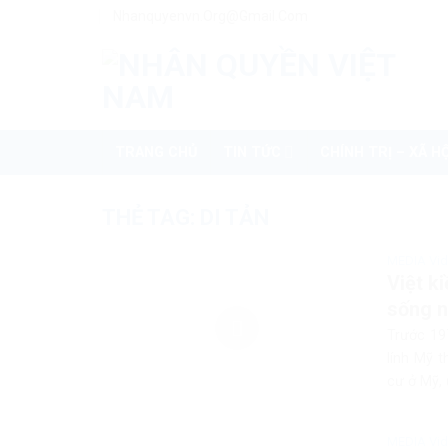
Skip
Nhanquyenvn.org@gmail.com
to
content
TRANG CHỦ
TIN TỨC
CHÍNH TRỊ – XÃ HỘ
THẺ TAG:
DI TẢN
MEDIA Vi
Việt k
sống n
Trước 19
lính Mỹ t
cư ở Mỹ, 
MEDIA Vi