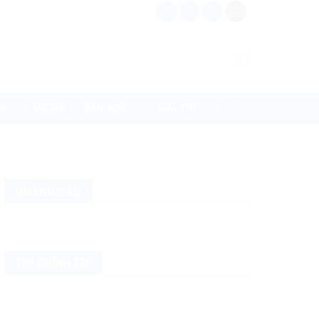
N
MEDIA
BẠN ĐỌC
GIẢI TRÍ
QUẢNG CÁO
TIN CHÍNH TRỊ