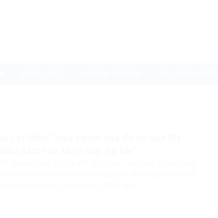
I
PHÁP LUẬT
NHÌN RA THẾ GIỚI
CÁC NHÓM QUYỀ
deo
iều Lợi Minh “mấy người chế độ cũ qua Mỹ
hiều năm vẫn khép nép, sợ hãi”
75, những người Việt tại Mỹ là vợ hoặc con của những người
ham chiến tại Việt Nam hoặc là học sinh, thương gia đến định
ước tính khoảng từ 15.000 đến 18.000 người....
deo