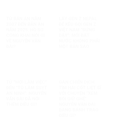
TỪ BẢN ÁN NĂM
LẤY GEN Z NEPAL
2007 ĐẾN BẢN ÁN
ĐỂ KÊU GỌI GEN Z
NĂM 2025: HỒ SƠ
VIỆT NAM “ĐỨNG
CÔNG KHAI NÓI GÌ
DẬY”: MỖI ĐẤT
VỀ NGUYỄN VĂN
NƯỚC KHÔNG PHẢI
ĐÀI?
MỘT BẢN SAO
TỪ “MỜI LÀM VIỆC”
GÁN CHIẾN DỊCH
ĐẾN “TÔ LÂM SUỴT
TÌM HÀI CỐT LIỆT SĨ
AN NINH”: NGUYỄN
VỚI CHUYỆN “XEM
VĂN ĐÀI ĐÃ NỐI
BÓI GIỮ GHẾ”:
THÊM ĐIỀU GÌ?
NGUYỄN VĂN ĐÀI
ĐANG ĐÁNH TRÁO
ĐIỀU GÌ?