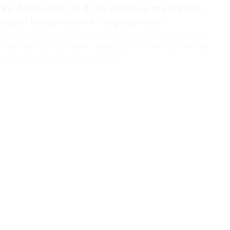
kẻ đã bỏ nước ra đi có quyền gì mà chỉ bảo
người trong nước về lòng yêu nước
m trở lại đây, một số tổ chức và cá nhân ở nước ngoài, nấp
u bài “dân chủ, nhân quyền”, thường đưa ra nhận xét, đánh giá
 vấn đề dân chủ, nhân quyền ở Việt...