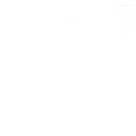
Những 
những 
Nhiều nă
dưới chiê
xuyên tạc