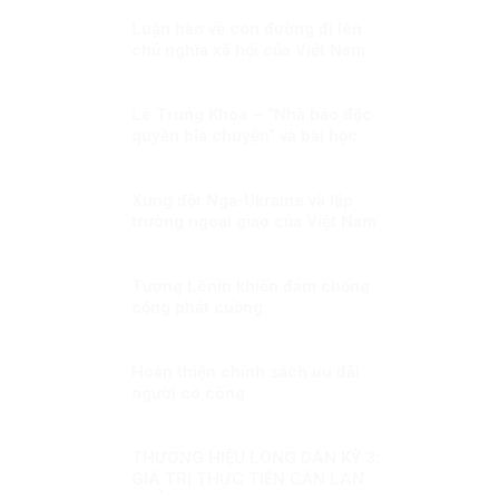
Luận bàn về con đường đi lên
chủ nghĩa xã hội của Việt Nam
Lê Trung Khoa – “Nhà báo độc
quyền bịa chuyện” và bài học
pháp lý – truyền thông từ vụ
kiện Vingroup
Xung đột Nga-Ukraine và lập
trường ngoại giao của Việt Nam
(3)
Tượng Lênin khiến đám chống
cộng phát cuồng.
Hoàn thiện chính sách ưu đãi
người có công
THƯƠNG HIỆU LÒNG DÂN KỲ 3:
GIÁ TRỊ THỰC TIỄN CẦN LAN