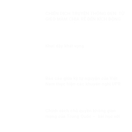
CHIẾN DỊCH TRUYỀN THÔNG ĐEN: TỪ
GIEO MẦM CHIA RẼ ĐẾN KÍCH ĐỘNG
BẠO LOẠN – ÂM MƯU CHỐNG PHÁ
CÓ HỆ THỐNG CỦA VIỆT TÂN VÀ
BĂNG ĐẢNG
Khơi dậy khát vọng
Báo cáo giữa kỳ tự nguyện của Việt
Nam thực hiện các khuyến nghị UPR
chu kỳ III Kỳ 1: LHQ đánh giá cao Việt
Nam đã chủ động đương đầu với các
thách thức trong bảo đảm quyền con
người
Chính sách chủ quyền không gian
mạng của Trung Quốc – bài học với
Việt Nam!