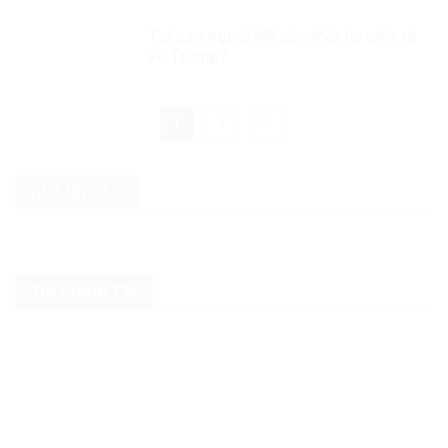
Tại sao người Mỹ gốc Việt lại chia rẽ
về Trump?
1
2
QUẢNG CÁO
TIN CHÍNH TRỊ