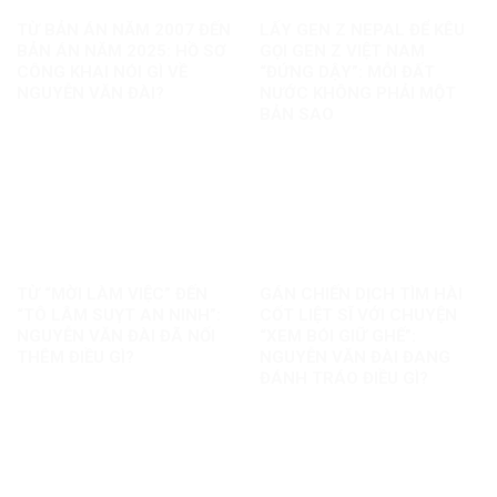
TỪ BẢN ÁN NĂM 2007 ĐẾN
LẤY GEN Z NEPAL ĐỂ KÊU
BẢN ÁN NĂM 2025: HỒ SƠ
GỌI GEN Z VIỆT NAM
CÔNG KHAI NÓI GÌ VỀ
“ĐỨNG DẬY”: MỖI ĐẤT
NGUYỄN VĂN ĐÀI?
NƯỚC KHÔNG PHẢI MỘT
BẢN SAO
TỪ “MỜI LÀM VIỆC” ĐẾN
GÁN CHIẾN DỊCH TÌM HÀI
“TÔ LÂM SUỴT AN NINH”:
CỐT LIỆT SĨ VỚI CHUYỆN
NGUYỄN VĂN ĐÀI ĐÃ NỐI
“XEM BÓI GIỮ GHẾ”:
THÊM ĐIỀU GÌ?
NGUYỄN VĂN ĐÀI ĐANG
ĐÁNH TRÁO ĐIỀU GÌ?