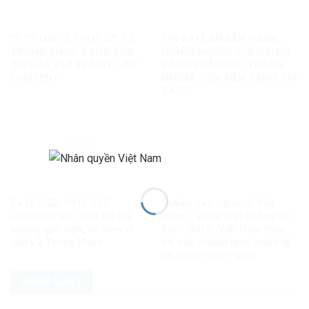
“3 TỶ USD Ở THỤY SĨ”: LÊ
TIN SAI LAN ĐẾN HÀNG
TRUNG KHOA ĐANG ĐƯA
NGHÌN NGƯỜI: CHỈ NGƯỜI
TIN HAY CHỈ KỂ MỘT CÂU
ĐĂNG PHẢI CHỊU TRÁCH
CHUYỆN?
NHIỆM, CÒN NỀN TẢNG THÌ
SAO?
Ba tỷ USD, 10 tỷ USD…
Quyền con người ở Việt
Chiêu trò sản xuất tin giả
Nam – Vàng thật không sợ
không giới hạn, vô liêm sỉ
lửa – Bài 2: Việt Nam thực
của Lê Trung Khoa
thi các chuẩn mực quốc tế
về quyền con người
PHÁP LUẬT