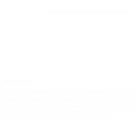
Ngăn chặn “chế độ nô lệ thời hiện đại”
Nhân Quyền
Nhân Quyền Việt Nam là trang tin tức tổng hợp 24h từ nhiều
nguồn khác nhau. Mục đích nhằm Chia Sẽ & Cập Nhật những
thông tin hữu ích cho bạn đọc. Website cũng đang trong quá
trình chạy thử nghiệm & chờ xin giấy phép hoạt động.