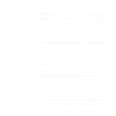
Nghị định 121: Cải cách tư pháp tiến
bộ, bảo vệ công lý và bác bỏ luận điệu
chống phá từ góc nhìn quốc tế
Lại những đánh giá hồ đồ, thiếu khách
quan
Đừng lợi dụng việc Mỹ chưa công
nhận Việt Nam có nền kinh tế thị
trường để phủ nhận thành tựu phát
triển kinh tế của Việt Nam
Con người vừa là mục tiêu, vừa là động
lực của sự nghiệp xây dựng đất nước