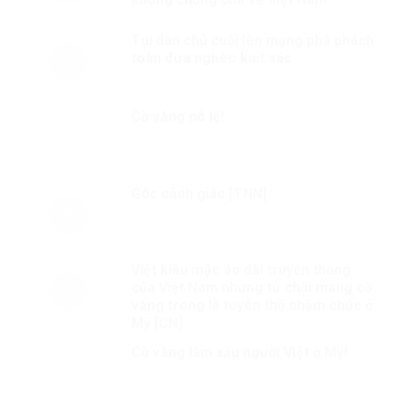
Tụi dân chủ cuội lên mạng phá phách
toàn đứa nghèo kiết xác
Cờ vàng nô lệ!
Góc cảnh giác [TNN]
Việt kiều mặc áo dài truyền thống
của Việt Nam nhưng từ chối mang cờ
vàng trong lễ tuyên thệ nhậm chức ở
Mỹ [CN]
Cờ vàng làm xấu người Việt ở Mỹ!