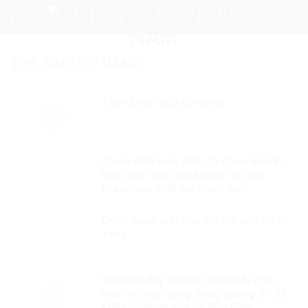
Skip
to
content
THẺ TAG:
CỜ VÀNG
Thói 2 mặt của cờ vàng!
Chiến dịch biểu tình dịp Quốc khánh
Việt Nam của giới ba que tại San
Francisco thất bại thảm hại
Chân dung một học giả Mỹ ủng hộ cờ
vàng
Việt kiều Mỹ ‘những người Mỹ màu
nếu có cuộc sống sung sướng thì đã
không chống phá về Việt Nam’