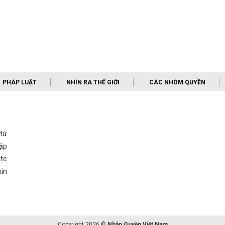
PHÁP LUẬT
NHÌN RA THẾ GIỚI
CÁC NHÓM QUYỀN
 từ
ập
te
in
Copyright 2026 ©
Nhân Quyền Việt Nam