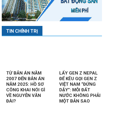
TIN CHÍNH TRỊ
TỪ BẢN ÁN NĂM
LẤY GEN Z NEPAL
2007 ĐẾN BẢN ÁN
ĐỂ KÊU GỌI GEN Z
NĂM 2025: HỒ SƠ
VIỆT NAM “ĐỨNG
CÔNG KHAI NÓI GÌ
DẬY”: MỖI ĐẤT
VỀ NGUYỄN VĂN
NƯỚC KHÔNG PHẢI
ĐÀI?
MỘT BẢN SAO