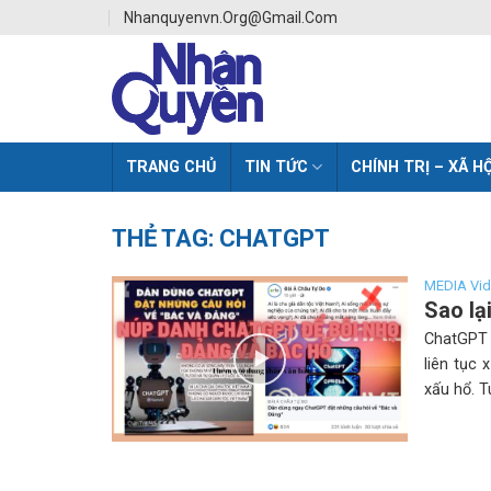
Skip
Nhanquyenvn.org@gmail.com
to
content
TRANG CHỦ
TIN TỨC
CHÍNH TRỊ – XÃ HỘ
THẺ TAG:
CHATGPT
MEDIA Vi
Sao lạ
ChatGPT đ
liên tục 
xấu hổ. T