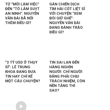
TỪ “MỜI LÀM VIỆC”
GÁN CHIẾN DỊCH
ĐẾN “TÔ LÂM SUỴT
TÌM HÀI CỐT LIỆT SĨ
AN NINH”: NGUYỄN
VỚI CHUYỆN “XEM
VĂN ĐÀI ĐÃ NỐI
BÓI GIỮ GHẾ”:
THÊM ĐIỀU GÌ?
NGUYỄN VĂN ĐÀI
ĐANG ĐÁNH TRÁO
ĐIỀU GÌ?
“3 TỶ USD Ở THỤY
TIN SAI LAN ĐẾN
SĨ”: LÊ TRUNG
HÀNG NGHÌN
KHOA ĐANG ĐƯA
NGƯỜI: CHỈ NGƯỜI
TIN HAY CHỈ KỂ
ĐĂNG PHẢI CHỊU
MỘT CÂU CHUYỆN?
TRÁCH NHIỆM, CÒN
NỀN TẢNG THÌ
SAO?