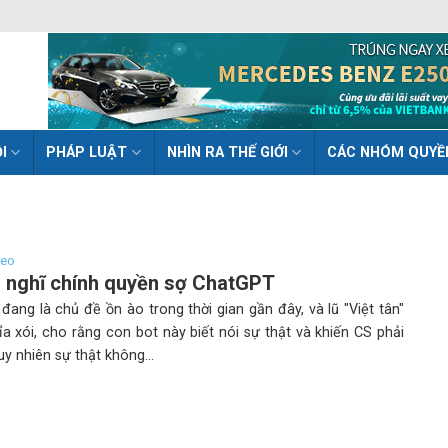
I
PHÁP LUẬT
NHÌN RA THẾ GIỚI
CÁC NHÓM QUYỀ
deo
i nghĩ chính quyền sợ ChatGPT
ang là chủ đề ồn ào trong thời gian gần đây, và lũ "Việt tân"
xỉa xói, cho rằng con bot này biết nói sự thật và khiến CS phải
uy nhiên sự thật không...