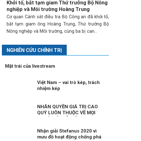
Khởi tố, bắt tạm giam Thứ trưởng Bộ Nông
nghiệp và Môi trường Hoàng Trung
Cơ quan Cảnh sát điều tra Bộ Công an đã khởi tố,
bắt tạm giam ông Hoàng Trung, Thứ trưởng Bộ
Nông nghiệp và Môi trường, cùng ba bị can...
NGHIÊN CỨU CHÍNH TRỊ
Mặt trái của livestream
Việt Nam – vai trò kép, trách
nhiệm kép
NHÂN QUYỀN GIÁ TRỊ CAO
QUÝ LUÔN THUỘC VỀ MỌI
NGƯỜI KỲ II: Ở VIỆT NAM,
NHÂN QUYỀN LUÔN THUỘC VỀ
NHÂN DÂN, VÌ NHÂN DÂN
Nhận giải Stefanus 2020 vì
mưu đồ hoạt động chống phá