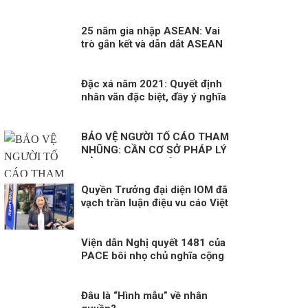
nhằm thay đổi thể chế tại Việt
Nam?
25 năm gia nhập ASEAN: Vai
trò gắn kết và dẫn dắt ASEAN
Đặc xá năm 2021: Quyết định
nhân văn đặc biệt, đầy ý nghĩa
BẢO VỆ NGƯỜI TỐ CÁO THAM
NHŨNG: CẦN CƠ SỞ PHÁP LÝ
ĐỦ MẠNH. Kỳ 1: HÀNH LANG
PHÁP LÝ ĐỂ BẢO VỆ NGƯỜI TỐ
CÁO
Quyền Trưởng đại diện IOM đã
vạch trần luận điệu vu cáo Việt
Nam “hậu thuẫn” cho tội phạm
buôn bán người của băng nhóm
BPSOS!
Viện dẫn Nghị quyết 1481 của
PACE bôi nhọ chủ nghĩa cộng
sản: Một hành động sai lầm và
nguy hiểm!
Đâu là “Hình mẫu” về nhân