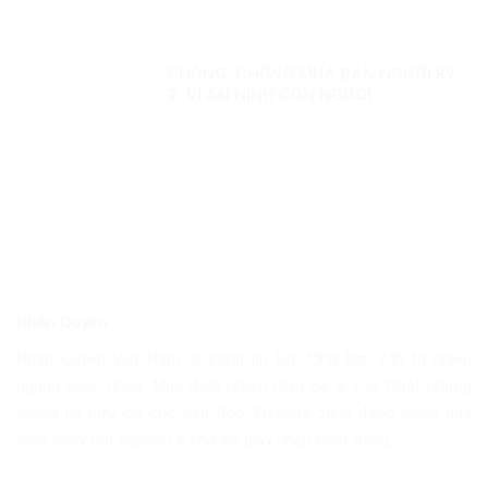
PHÒNG, CHỐNG MUA BÁN NGƯỜI KỲ
2: VÌ AN NINH CON NGƯỜI
Nhân Quyền
Nhân Quyền Việt Nam là trang tin tức tổng hợp 24h từ nhiều
nguồn khác nhau. Mục đích nhằm Chia Sẽ & Cập Nhật những
thông tin hữu ích cho bạn đọc. Website cũng đang trong quá
trình chạy thử nghiệm & chờ xin giấy phép hoạt động.