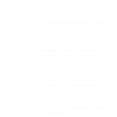
Ở CÁC NƯỚC ĐANG PHÁT TRIỂN,
NHỮNG KẺ PHẢN BỘI CỘNG TÁC VỚI
PHƯƠNG TÂY!
Bảo đảm an ninh con người vừa là
mục tiêu, là động lực bảo đảm cho sự
ổn định chính trị, phát triển đất nước
Kỳ 2: Mối quan hệ giữa an ninh con
người và an ninh quốc gia
Cần mạnh tay, quyết tâm và tăng chế
tài trong xử lý thông tin xấu, độc
Lạm bàn chuyện đồng tiền ở Việt Nam
có chữ Hán?