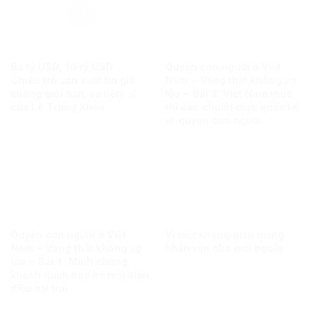
Ba tỷ USD, 10 tỷ USD…
Quyền con người ở Việt
Chiêu trò sản xuất tin giả
Nam – Vàng thật không sợ
không giới hạn, vô liêm sỉ
lửa – Bài 2: Việt Nam thực
của Lê Trung Khoa
thi các chuẩn mực quốc tế
về quyền con người
Quyền con người ở Việt
Vì một không gian mạng
Nam – Vàng thật không sợ
nhân văn cho mỗi người
lửa – Bài 1: Minh chứng
khách quan bác bỏ mọi luận
điệu sai trái