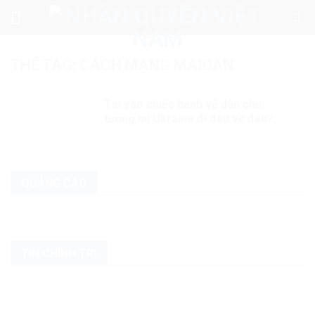
Skip
to
content
THẺ TAG:
CÁCH MẠNG MAIDAN
Tin vào chiếc bánh vẽ dân chủ,
tương lai Ukraine đi đâu về đâu?.
QUẢNG CÁO
TIN CHÍNH TRỊ