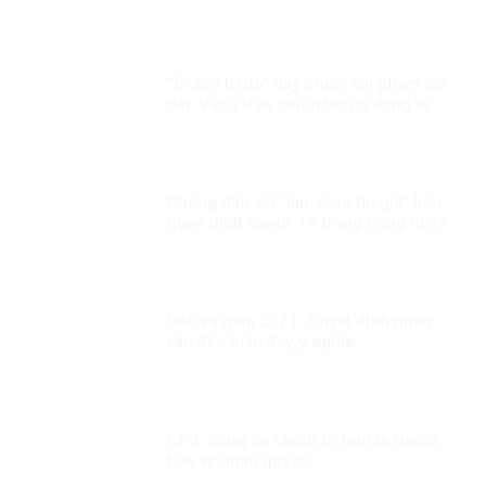
“Di sản tự do” hay chuỗi sai phạm nối
dài: Vạch trần chiêu trò lợi dụng vụ
việc Trịnh Bá Phương và gia đình
Dương Nội
Đương đầu với “làn sóng tin giả” liên
quan dịch Covid-19 trong công nhân
Đặc xá năm 2021: Quyết định nhân
văn đặc biệt, đầy ý nghĩa
CPJ: công cụ chính trị hơn là Người
bảo vệ nhân quyền