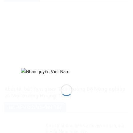
Khởi tố, bắt tạm giam Thứ trưởng Bộ Nông nghiệp
và Môi trường Hoàng Trung
NGHIÊN CỨU CHÍNH TRỊ
Các thiết chế bảo vệ quyền con người
ở Việt Nam hiện nay