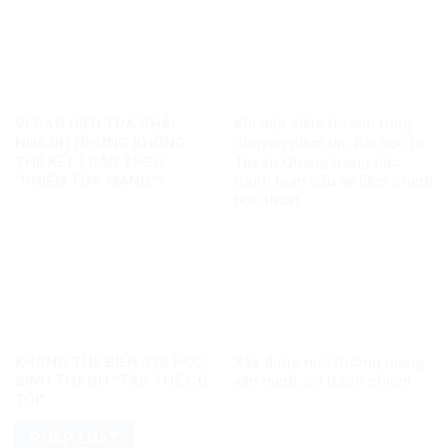
VÌ SAO ĐIỀU TRA PHẢI
Khi một điểm thi làm rung
NHANH NHƯNG KHÔNG
chuyển niềm tin: Bài học từ
THỂ KẾT LUẬN THEO
Tuyên Quang trong bức
“PHIÊN TÒA MẠNG”?
tranh toàn cầu về liêm chính
học thuật
KHÔNG THỂ BIẾN 328 HỌC
Xây dựng môi trường mạng
SINH THÀNH “TẬP THỂ CÓ
văn minh, có trách nhiệm
TỘI”
PHÁP LUẬT