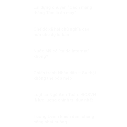
Lại dựng chuyện “Cách mạng
tháng Tám là ăn may”
Chế độ xã hội chủ nghĩa cao
hơn chế độ tư bản
Nước Mỹ có “tự do Internet”
không?
Chiến tranh Nhân dân – Sự thật
không thể bóp méo
Luật sư Ngô Anh Tuấn: ĐCSVN
là lực lượng chính trị duy nhất
có đủ năng lực để quản trị Việt
Nam
Tượng Lênin khiến đám chống
cộng phát cuồng.