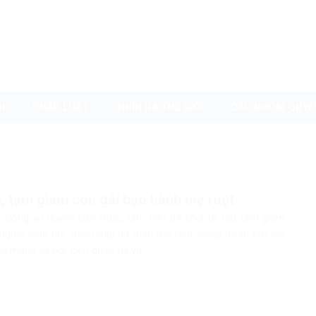
I
PHÁP LUẬT
NHÌN RA THẾ GIỚI
CÁC NHÓM QUYỀ
Pháp luật Việt Nam
ố, tạm giam con gái bạo hành mẹ ruột
, Công an huyện Cần Đước cho biết đã khởi tố, bắt tạm giam
 người chửi bới, đánh đập dã man mẹ ruột trong đoạn clip lan
ên mạng xã hội. Liên quan tới vụ...
Pháp luật Việt Nam