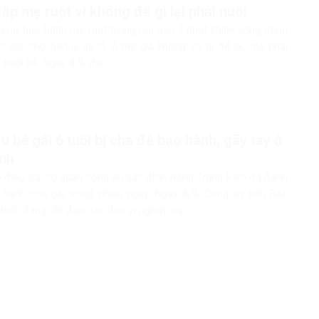
ập mẹ ruột vì không để gì lại phải nuôi
ụ nữ bạo hành mẹ ruột trong clip gần 7 phút khiến cộng đồng
 xúc cho biết lý do là vì mẹ già không có gì để lại, mà phải
nuôi bà. Ngày 8-9, đại...
Pháp luật Việt Nam
ứu bé gái 6 tuổi bị cha đẻ bạo hành, gãy tay ở
nh
 điều tra, cơ quan công an xác định Đặng Trung Kiên đã đánh
 hành con gái trong nhiều ngày. Ngày 6/9, Công an tỉnh Bắc
biết, đang chỉ đạo các đơn vị nghiệp vụ...