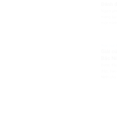
Đánh đ
Người ph
mạng bức
một mình 
Pháp luật 
Giải c
Bắc Ni
Bước đầu
đập, bạo
Ninh cho 