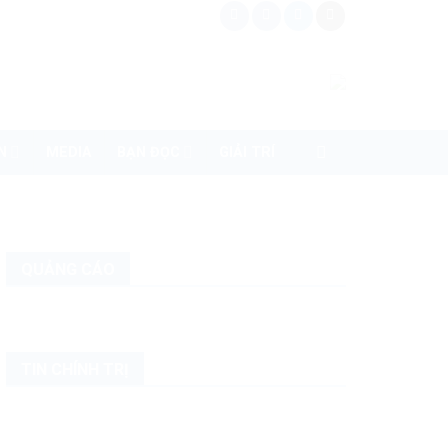
N
MEDIA
BẠN ĐỌC
GIẢI TRÍ
QUẢNG CÁO
TIN CHÍNH TRỊ