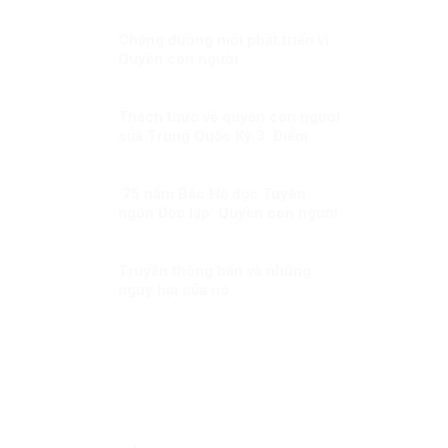
Chặng đường mới phát triển vì
Quyền con người
Thách thức về quyền con người
của Trung Quốc Kỳ 3: Điểm
nhấn về phát triển con người
75 năm Bác Hồ đọc Tuyên
ngôn Độc lập: Quyền con người
thống nhất với quyền dân tộc
Truyền thông bẩn và những
nguy hại của nó