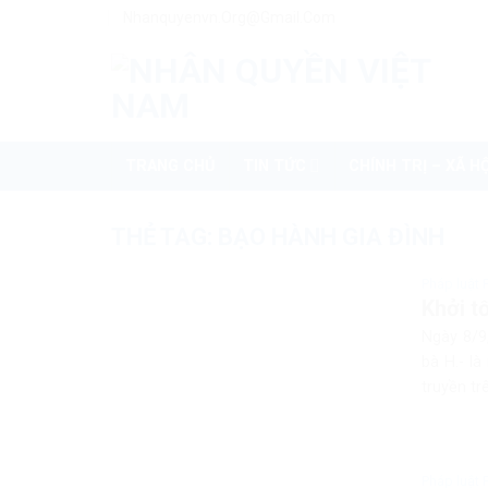
Skip
Nhanquyenvn.org@gmail.com
to
content
TRANG CHỦ
TIN TỨC
CHÍNH TRỊ – XÃ HỘ
THẺ TAG:
BẠO HÀNH GIA ĐÌNH
Pháp luật 
Khởi t
Ngày 8/9
bà H.- là
truyền tr
Pháp luật 