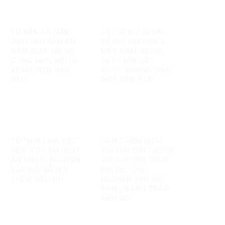
TỪ BẢN ÁN NĂM
LẤY GEN Z NEPAL
2007 ĐẾN BẢN ÁN
ĐỂ KÊU GỌI GEN Z
NĂM 2025: HỒ SƠ
VIỆT NAM “ĐỨNG
CÔNG KHAI NÓI GÌ
DẬY”: MỖI ĐẤT
VỀ NGUYỄN VĂN
NƯỚC KHÔNG PHẢI
ĐÀI?
MỘT BẢN SAO
TỪ “MỜI LÀM VIỆC”
GÁN CHIẾN DỊCH
ĐẾN “TÔ LÂM SUỴT
TÌM HÀI CỐT LIỆT SĨ
AN NINH”: NGUYỄN
VỚI CHUYỆN “XEM
VĂN ĐÀI ĐÃ NỐI
BÓI GIỮ GHẾ”:
THÊM ĐIỀU GÌ?
NGUYỄN VĂN ĐÀI
ĐANG ĐÁNH TRÁO
ĐIỀU GÌ?