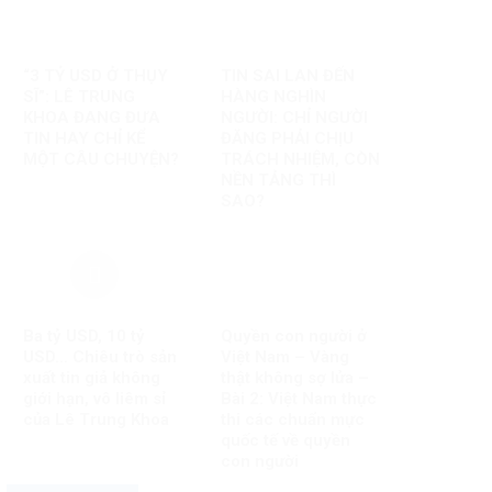
“3 TỶ USD Ở THỤY
TIN SAI LAN ĐẾN
SĨ”: LÊ TRUNG
HÀNG NGHÌN
KHOA ĐANG ĐƯA
NGƯỜI: CHỈ NGƯỜI
TIN HAY CHỈ KỂ
ĐĂNG PHẢI CHỊU
MỘT CÂU CHUYỆN?
TRÁCH NHIỆM, CÒN
NỀN TẢNG THÌ
SAO?
Ba tỷ USD, 10 tỷ
Quyền con người ở
USD… Chiêu trò sản
Việt Nam – Vàng
xuất tin giả không
thật không sợ lửa –
giới hạn, vô liêm sỉ
Bài 2: Việt Nam thực
của Lê Trung Khoa
thi các chuẩn mực
quốc tế về quyền
con người