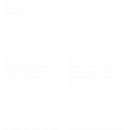
lửa – Bài 1: Minh chứng
khách quan bác bỏ mọi luận
điệu sai trái
VÌ SAO ĐIỀU TRA PHẢI
Khi một điểm thi làm rung
NHANH NHƯNG KHÔNG
chuyển niềm tin: Bài học từ
THỂ KẾT LUẬN THEO
Tuyên Quang trong bức
“PHIÊN TÒA MẠNG”?
tranh toàn cầu về liêm chính
học thuật