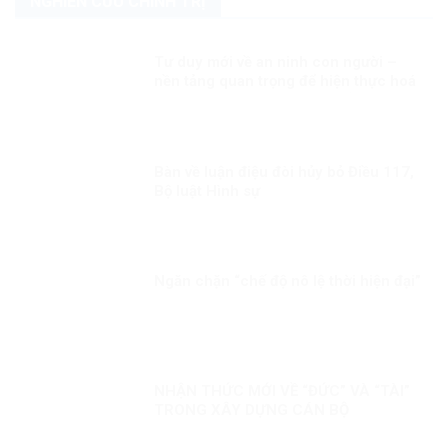
NGHIÊN CỨU CHÍNH TRỊ
Tư duy mới về an ninh con người –
nền tảng quan trọng để hiện thực hoá
khát vọng, mục tiêu phát triển đất
nước Kỳ 1: Lấy con người là trung tâm
Bàn về luận điệu đòi hủy bỏ Điều 117,
Bộ luật Hình sự
Ngăn chặn “chế độ nô lệ thời hiện đại”
NHẬN THỨC MỚI VỀ “ĐỨC” VÀ “TÀI”
TRONG XÂY DỰNG CÁN BỘ