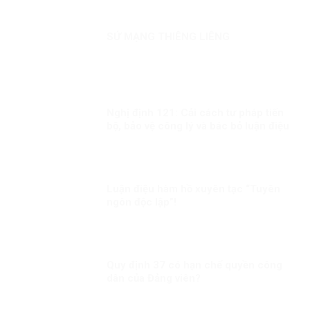
SỨ MẠNG THIÊNG LIÊNG
Nghị định 121: Cải cách tư pháp tiến
bộ, bảo vệ công lý và bác bỏ luận điệu
chống phá từ góc nhìn quốc tế
Luận điệu hàm hồ xuyên tạc “Tuyên
ngôn độc lập”!
Quy định 37 có hạn chế quyền công
dân của Đảng viên?