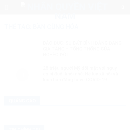
Skip
to
content
THẺ TAG:
BẦN CÙNG HÓA
BÁO ĐỨC: SỰ BẤT BÌNH ĐẲNG ĐANG
GIA TĂNG – TỔNG THỐNG CỦA
NGHÈO ĐÓI
28 triệu người Mỹ đối mặt với nguy
cơ bị đuổi khỏi nhà: Hệ lụy xã hội và
kịch bản đáng lo về COVID-19
QUẢNG CÁO
TIN CHÍNH TRỊ