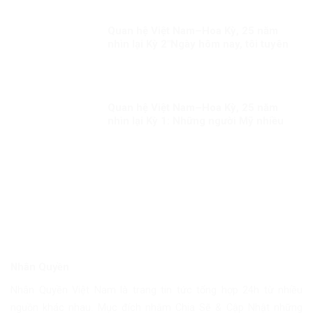
Quan hệ Việt Nam–Hoa Kỳ, 25 năm
nhìn lại Kỳ 2″Ngày hôm nay, tôi tuyên
bố bình thường hóa quan hệ ngoại
giao với Việt Nam”
Quan hệ Việt Nam–Hoa Kỳ, 25 năm
nhìn lại Kỳ 1: Những người Mỹ nhiều
duyên nợ với Việt Nam
Nhân Quyền
Nhân Quyền Việt Nam là trang tin tức tổng hợp 24h từ nhiều
nguồn khác nhau. Mục đích nhằm Chia Sẽ & Cập Nhật những