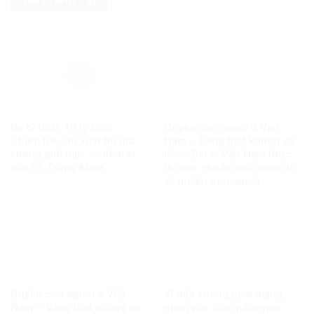
Ba tỷ USD, 10 tỷ USD…
Quyền con người ở Việt
Chiêu trò sản xuất tin giả
Nam – Vàng thật không sợ
không giới hạn, vô liêm sỉ
lửa – Bài 2: Việt Nam thực
của Lê Trung Khoa
thi các chuẩn mực quốc tế
về quyền con người
Quyền con người ở Việt
Vì một không gian mạng
Nam – Vàng thật không sợ
nhân văn cho mỗi người