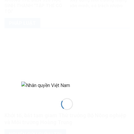
KHÔNG THỂ BIẾN 328 HỌC
Xây dựng môi trường mạng
SINH THÀNH “TẬP THỂ CÓ
văn minh, có trách nhiệm
TỘI”
PHÁP LUẬT
Khởi tố, bắt tạm giam Thứ trưởng Bộ Nông nghiệp
và Môi trường Hoàng Trung