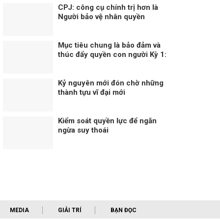
CPJ: công cụ chính trị hơn là
Người bảo vệ nhân quyền
Mục tiêu chung là bảo đảm và
thúc đẩy quyền con người Kỳ 1:
Cơ chế quan trọng thúc đẩy và
bảo vệ quyền con người
Kỷ nguyên mới đón chờ những
thành tựu vĩ đại mới
Kiểm soát quyền lực để ngăn
ngừa suy thoái
MEDIA
GIẢI TRÍ
BẠN ĐỌC