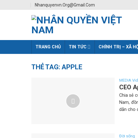
Skip
Nhanquyenvn.org@gmail.com
to
content
TRANG CHỦ
TIN TỨC
CHÍNH TRỊ – XÃ HỘ
THẺ TAG:
APPLE
MEDIA Vi
CEO Ap
Chia sẻ c
Nam, đồn
dẫn cho d
Đời sống