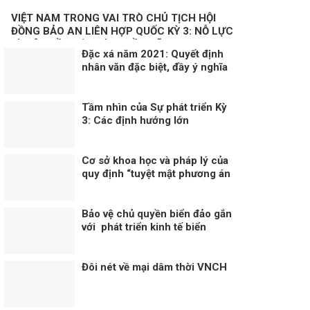
VIỆT NAM TRONG VAI TRÒ CHỦ TỊCH HỘI
ĐỒNG BẢO AN LIÊN HỢP QUỐC KỲ 3: NỖ LỰC
VÌ MỘT NỀN HÒA BÌNH BỀN VỮNG
Đặc xá năm 2021: Quyết định
nhân văn đặc biệt, đầy ý nghĩa
Tầm nhìn của Sự phát triển Kỳ
3: Các định hướng lớn
Cơ sở khoa học và pháp lý của
quy định “tuyệt mật phương án
nhân sự lãnh đạo chủ chốt”: Vì
sao đây là yêu cầu bắt buộc
trong quản trị nhà nước hiện
Bảo vệ chủ quyền biển đảo gắn
đại?
với phát triển kinh tế biển
Đôi nét về mại dâm thời VNCH