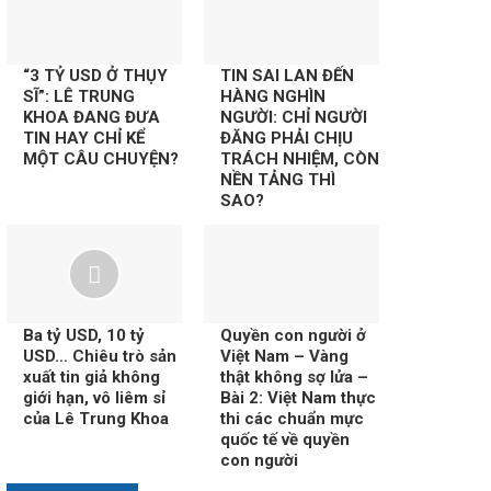
“3 TỶ USD Ở THỤY
TIN SAI LAN ĐẾN
SĨ”: LÊ TRUNG
HÀNG NGHÌN
KHOA ĐANG ĐƯA
NGƯỜI: CHỈ NGƯỜI
TIN HAY CHỈ KỂ
ĐĂNG PHẢI CHỊU
MỘT CÂU CHUYỆN?
TRÁCH NHIỆM, CÒN
NỀN TẢNG THÌ
SAO?
Ba tỷ USD, 10 tỷ
Quyền con người ở
USD… Chiêu trò sản
Việt Nam – Vàng
xuất tin giả không
thật không sợ lửa –
giới hạn, vô liêm sỉ
Bài 2: Việt Nam thực
của Lê Trung Khoa
thi các chuẩn mực
quốc tế về quyền
con người