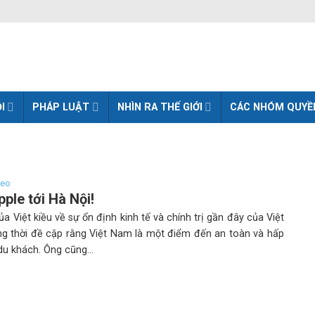
I
PHÁP LUẬT
NHÌN RA THẾ GIỚI
CÁC NHÓM QUYỀ
deo
ple tới Hà Nội!
ủa Việt kiều về sự ổn định kinh tế và chính trị gần đây của Việt
g thời đề cập rằng Việt Nam là một điểm đến an toàn và hấp
u khách. Ông cũng...