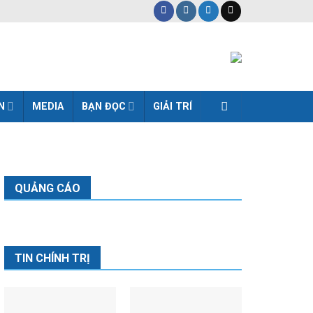
N
MEDIA
BẠN ĐỌC
GIẢI TRÍ
QUẢNG CÁO
TIN CHÍNH TRỊ