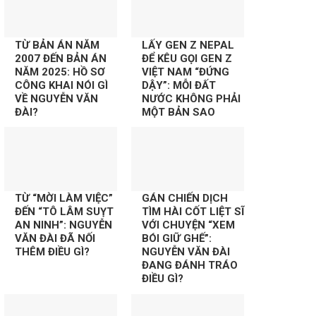
TỪ BẢN ÁN NĂM
LẤY GEN Z NEPAL
2007 ĐẾN BẢN ÁN
ĐỂ KÊU GỌI GEN Z
NĂM 2025: HỒ SƠ
VIỆT NAM “ĐỨNG
CÔNG KHAI NÓI GÌ
DẬY”: MỖI ĐẤT
VỀ NGUYỄN VĂN
NƯỚC KHÔNG PHẢI
ĐÀI?
MỘT BẢN SAO
TỪ “MỜI LÀM VIỆC”
GÁN CHIẾN DỊCH
ĐẾN “TÔ LÂM SUỴT
TÌM HÀI CỐT LIỆT SĨ
AN NINH”: NGUYỄN
VỚI CHUYỆN “XEM
VĂN ĐÀI ĐÃ NỐI
BÓI GIỮ GHẾ”:
THÊM ĐIỀU GÌ?
NGUYỄN VĂN ĐÀI
ĐANG ĐÁNH TRÁO
ĐIỀU GÌ?