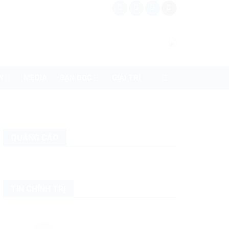
N
MEDIA
BẠN ĐỌC
GIẢI TRÍ
QUẢNG CÁO
TIN CHÍNH TRỊ