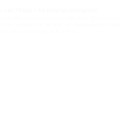
deo
 Lân Thắng – kẻ táng tận lương tâm
xã hội đang vô cùng bức xúc, tức giận trước dòng trạng thái
g trên facebook của “tay buôn” dân chủ Nguyễn Lân Thắng
 sự hi sinh của 13 cán bộ, chiến sĩ trong...