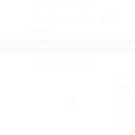
Skip
Nhanquyenvn.org@gmail.com
to
content
TRANG CHỦ
TIN TỨC
CHÍNH TRỊ – XÃ HỘ
THẺ TAG:
13 CÁN BỘ
MEDIA Vi
Dân ch
mát củ
lũ
Không để
bộ, chiế
mảnh đất 