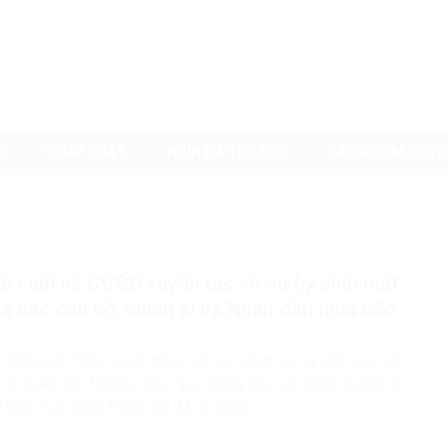
I
PHÁP LUẬT
NHÌN RA THẾ GIỚI
CÁC NHÓM QUYỀ
deo
ủ cuội và CCCĐ xuyên tạc về sự hy sinh mất
a các cán bộ, chiến sĩ và Nhân dân mùa bão
 những kẻ “nhìn qua lỗ đồng xu” xúc phạm sự hy sinh của cán
n sĩ quân đội! Những ngày qua, đồng bào cả nước hướng về
khúc ruột miền Trung, nơi đã có hàng...