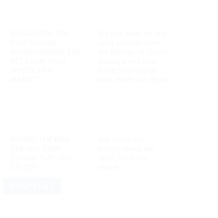
VÌ SAO ĐIỀU TRA
Khi một điểm thi làm
PHẢI NHANH
rung chuyển niềm
NHƯNG KHÔNG THỂ
tin: Bài học từ Tuyên
KẾT LUẬN THEO
Quang trong bức
“PHIÊN TÒA
tranh toàn cầu về
MẠNG”?
liêm chính học thuật
KHÔNG THỂ BIẾN
Xây dựng môi
328 HỌC SINH
trường mạng văn
THÀNH “TẬP THỂ
minh, có trách
CÓ TỘI”
nhiệm
PHÁP LUẬT