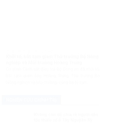
Pháp luật Pháp luật Việt Nam
Khởi tố, bắt tạm giam Thứ trưởng Bộ Nông
nghiệp và Môi trường Hoàng Trung
Cơ quan Cảnh sát điều tra Bộ Công an đã khởi tố,
bắt tạm giam ông Hoàng Trung, Thứ trưởng Bộ
Nông nghiệp và Môi trường, cùng ba bị can...
NGHIÊN CỨU CHÍNH TRỊ
Không còn dễ chia rẽ người dân
tộc thiểu số ở Tây Nguyên Kỳ
3:Chủ động phòng ngừa, đấu