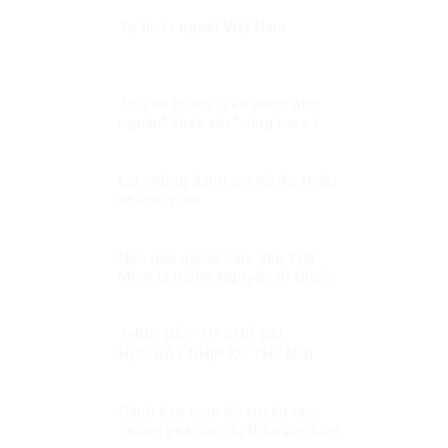
tranh
Tự tin là người Việt Nam
Truyền thống “yêu nước nhớ
nguồn” khác với “sùng bái cá
nhân” thế nào?
Lại những đánh giá hồ đồ, thiếu
khách quan
Nếu quả người cầm đầu Việt
Minh là thánh Nguyễn Ái Quốc
thì tôi sẵn sàng thoái vị ngay
THÚC ĐẨY TỰ CHỦ ĐẠI
HỌC:BẮT NHỊP XU THẾ MỚI
Cảnh báo mưu đồ xuyên tạc,
chống phá các dự thảo văn kiện