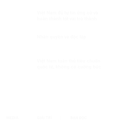
Đại hội Đảng
Việt Nam đủ tự tin ứng cử và
hoàn thành tốt vai trò thành
viên Hội đồng nhân quyền LHQ
Kỳ 2: Năng lực làm cầu nối giữa
ASEAN và thế giới
Nhân quyền và độc lập
Việt Nam tuân thủ tiêu chuẩn
quốc tế, không có cưỡng bức
lao động
MEDIA
GIẢI TRÍ
BẠN ĐỌC