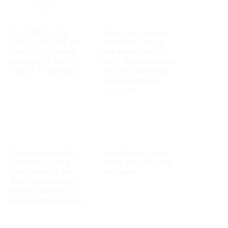
Ba tỷ USD, 10 tỷ
Quyền con người ở
USD… Chiêu trò sản
Việt Nam – Vàng
xuất tin giả không
thật không sợ lửa –
giới hạn, vô liêm sỉ
Bài 2: Việt Nam thực
của Lê Trung Khoa
thi các chuẩn mực
quốc tế về quyền
con người
Quyền con người ở
Vì một không gian
Việt Nam – Vàng
mạng nhân văn cho
thật không sợ lửa –
mỗi người
Bài 1: Minh chứng
khách quan bác bỏ
mọi luận điệu sai trái