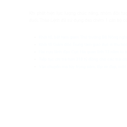
Khi phát hiện lực lượng chức năng, nhóm đối tượ
đuổi, Thào Lệnh đã sử dụng dao chém 1 cán bộ côn
Khởi tố, bắt tạm giam Thứ trưởng Bộ Nông ngh
Khởi tố Giám đốc Trung tâm giáo dục vì thu học
Hai cựu lãnh đạo Cục Hải quan lĩnh 13 năm tù 
Tiếp tục chi trả hơn 318 tỷ đồng cho các trái 
Vận chuyển ma túy trong săm, lốp xe đạp, một 