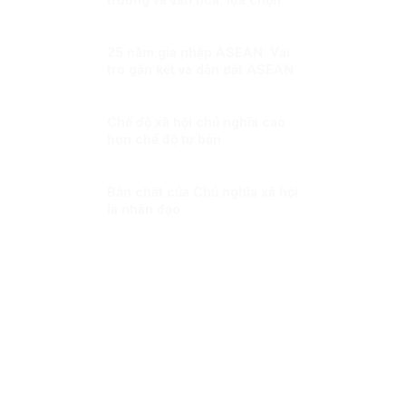
khó, nhưng là con đường đúng
25 năm gia nhập ASEAN: Vai
trò gắn kết và dẫn dắt ASEAN
Chế độ xã hội chủ nghĩa cao
hơn chế độ tư bản
Bản chất của Chủ nghĩa xã hội
là nhân đạo