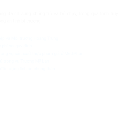
ng đã nổ súng chống trả và bỏ chạy, trong quá trình truy
g an tỉnh bị thương.
iệp và Môi trường Hoàng Trung
 phí sai quy định
trong vụ sản xuất thực phẩm giả ở MediPhar
chủ trong vụ Trương Mỹ Lan
đối tượng lĩnh án chung thân