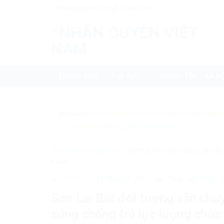
Skip
Nhanquyenvn.org@gmail.com
to
content
TRANG CHỦ
TIN TỨC
CHÍNH TRỊ – XÃ HỘ
Mẹo nhỏ:
Để tìm kiếm chính xác tin bài của nhanq
+ "nhanquyenvn.org".
Tìm kiếm ngay
Trang chủ
»
Pháp luật
»
Sơn La: Bắt đối tượng vận chu
năng
7437
31 Tháng 5, 2026
Pháp luật
Pháp l
Sơn La: Bắt đối tượng vận chuy
súng chống trả lực lượng chức