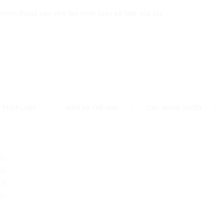
trình duyệt này cho lần bình luận kế tiếp của tôi.
PHÁP LUẬT
NHÌN RA THẾ GIỚI
CÁC NHÓM QUYỀN
 từ
ập
te
in