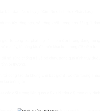
ú tại bản Sầm Nưa, huyện Sầm Nưa, tỉnh Hủa Phăn, Lào).
nh ma túy tổng hợp, với tổng khối lượng hơn 23kg; 1 dao
iên giới tổ công tác phát hiện 1 nhóm đối tượng đang mang
ề ma túy, tổ công tác đã triển khai lực lượng để kiểm tra.
đã nổ súng chống trả và bỏ chạy, trong quá trình truy đuổi,
tỉnh bị thương.
hạm, tổ công tác đã khống chế bắt giữ được đối tượng Thào
n kia biên giới.
ét các đối tượng liên quan để xử lý triệt để, theo quy định
ng viên cán bộ Công an bị thương trong quá trình tham gia