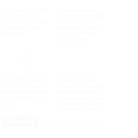
“3 TỶ USD Ở THỤY SĨ”:
TIN SAI LAN ĐẾN
LÊ TRUNG KHOA
HÀNG NGHÌN NGƯỜI:
ĐANG ĐƯA TIN HAY
CHỈ NGƯỜI ĐĂNG
CHỈ KỂ MỘT CÂU
PHẢI CHỊU TRÁCH
CHUYỆN?
NHIỆM, CÒN NỀN
TẢNG THÌ SAO?
Ba tỷ USD, 10 tỷ USD…
Quyền con người ở
Chiêu trò sản xuất tin
Việt Nam – Vàng thật
giả không giới hạn, vô
không sợ lửa – Bài 2:
liêm sỉ của Lê Trung
Việt Nam thực thi các
Khoa
chuẩn mực quốc tế về
quyền con người
PHÁP LUẬT