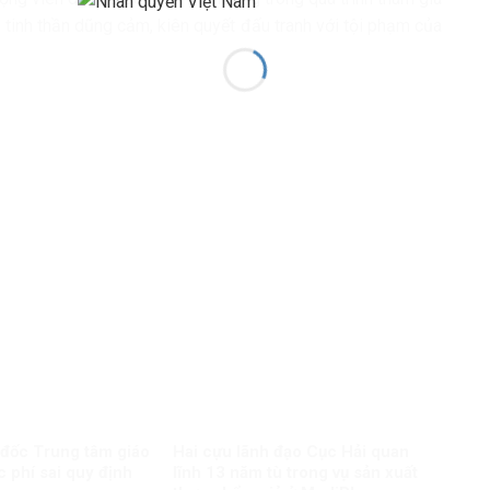
g tinh thần dũng cảm, kiên quyết đấu tranh với tội phạm của
 đốc Trung tâm giáo
Hai cựu lãnh đạo Cục Hải quan
c phí sai quy định
lĩnh 13 năm tù trong vụ sản xuất