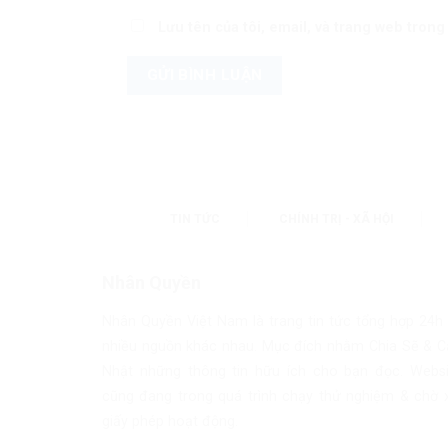
Lưu tên của tôi, email, và trang web trong 
TIN TỨC
CHÍNH TRỊ - XÃ HỘI
Nhân Quyền
Nhân Quyền Việt Nam là trang tin tức tổng hợp 24h
nhiều nguồn khác nhau. Mục đích nhằm Chia Sẽ & C
Nhật những thông tin hữu ích cho bạn đọc. Websi
cũng đang trong quá trình chạy thử nghiệm & chờ x
giấy phép hoạt động.