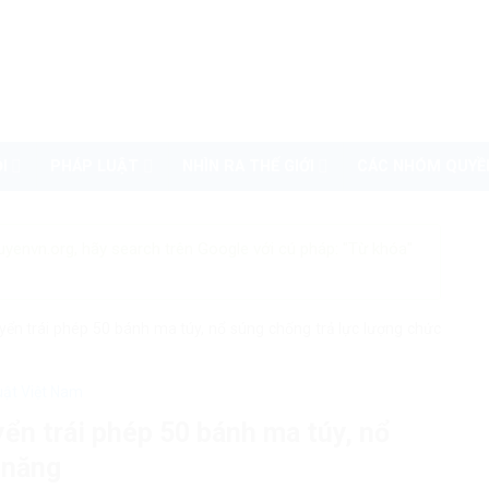
I
PHÁP LUẬT
NHÌN RA THẾ GIỚI
CÁC NHÓM QUYỀ
uyenvn.org, hãy search trên Google với cú pháp: "Từ khóa"
yển trái phép 50 bánh ma túy, nổ súng chống trả lực lượng chức
uật Việt Nam
ển trái phép 50 bánh ma túy, nổ
 năng