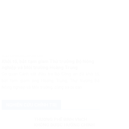
PHÁP LUẬT PHÁP LUẬT VIỆT NAM
Khởi tố, bắt tạm giam Thứ trưởng Bộ Nông
nghiệp và Môi trường Hoàng Trung
Cơ quan Cảnh sát điều tra Bộ Công an đã khởi tố,
bắt tạm giam ông Hoàng Trung, Thứ trưởng Bộ
Nông nghiệp và Môi trường, cùng ba bị can...
NGHIÊN CỨU CHÍNH TRỊ
THƯƠNG PHẾ BINH VNCH
KHÔNG ĐƯỢC HƯỞNG CHÍNH