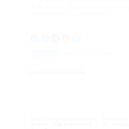
vây bắt đối tượng; đồng thời, ghi nhận, biểu dươn
cán bộ, chiến sĩ tham gia làm nhiệm vụ./.
Danh mục:
Pháp luật
Pháp luật Việt Nam
Bài viết cùng chủ đề:
Khởi tố, bắt tạm giam Thứ trưởng
Khởi tố Giám
Bộ Nông nghiệp và Môi trường
dục vì thu họ