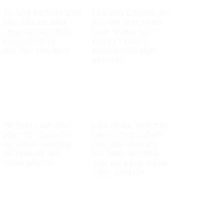
TỪ BẢN ÁN NĂM 2007
LẤY GEN Z NEPAL ĐỂ
ĐẾN BẢN ÁN NĂM
KÊU GỌI GEN Z VIỆT
2025: HỒ SƠ CÔNG
NAM “ĐỨNG DẬY”:
KHAI NÓI GÌ VỀ
MỖI ĐẤT NƯỚC
NGUYỄN VĂN ĐÀI?
KHÔNG PHẢI MỘT
BẢN SAO
TỪ “MỜI LÀM VIỆC”
GÁN CHIẾN DỊCH TÌM
ĐẾN “TÔ LÂM SUỴT
HÀI CỐT LIỆT SĨ VỚI
AN NINH”: NGUYỄN
CHUYỆN “XEM BÓI
VĂN ĐÀI ĐÃ NỐI
GIỮ GHẾ”: NGUYỄN
THÊM ĐIỀU GÌ?
VĂN ĐÀI ĐANG ĐÁNH
TRÁO ĐIỀU GÌ?