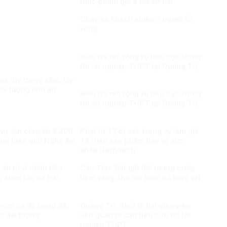
thực phẩm giả ở MediPhar
Cháy xe khách khiến 7 người tử
vong​
Điều tra mở rộng vụ tiêu cực trong
thi tốt nghiệp THPT tại Quảng Trị
a túy trong săm, lốp
ối tượng lĩnh án
Điều tra mở rộng vụ tiêu cực trong
thi tốt nghiệp THPT tại Quảng Trị
 vụ vận chuyển 3.200
Phạt tù 19 bị cáo trong vụ làm giả
qua biên giới Nghệ An
13 triệu sản phẩm bảo vệ sức
khỏe Herbitech
án tù vì nhận tiền
Cần Thơ: Bắt giữ đối tượng cướp
 kiểm tàu cá trái
tiệm vàng, thu hồi toàn bộ tang vật
nhóm cá độ bóng đá,
Quảng Trị: Khởi tố hai giáo viên
c đối tượng
liên quan tố cáo tiêu cực thi tốt
nghiệp THPT