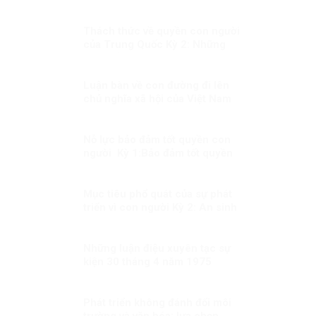
SÁCH NHƯ NGƯỜI CÓ CÔNG
VỚI CÁCH MẠNG LÀ KỲ THỊ?
Thách thức về quyền con người
của Trung Quốc Kỳ 2: Những
thay đổi lớn
Luận bàn về con đường đi lên
chủ nghĩa xã hội của Việt Nam
Nỗ lực bảo đảm tốt quyền con
người Kỳ 1:Bảo đảm tốt quyền
con người trong mọi hoàn cảnh
Mục tiêu phổ quát của sự phát
triển vì con người Kỳ 2: An sinh
xã hội để người dân đều được
hưởng thụ công bằng
Những luận điệu xuyên tạc sự
kiện 30 tháng 4 năm 1975
Phát triển không đánh đổi môi
trường và văn hóa: lựa chọn