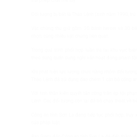
trái phép chất ma túy.
Đối tượng bị bắt là Thào Lệnh (sinh năm 1990, tr
Vật chứng thu giữ gồm: 20 bánh heroin và 30 bá
nhọn; cùng nhiều vật chứng liên quan.
Trong quá trình phối hợp tuần tra tại khu vực b
theo súng quân dụng nghi vấn hoạt động phạm tội v
Khi phát hiện lực lượng chức năng nhóm đối tượng 
Thào Lệnh đã sử dụng dao chém 1 cán bộ công an 
Với tinh thần kiên quyết tấn công trấn áp tội p
Lệnh. Các đối tượng còn lại đã bỏ chạy thoát về bê
Công an tỉnh Sơn La đang tiếp tục phối hợp, truy x
của pháp luật.
Ban Giám đốc Công an tỉnh Sơn La đã đến thăm, độ