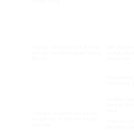
Hoàng Trung
Tiếp tục chi trả hơn 318 tỷ đồng
Vận chuyển m
cho các trái chủ trong vụ Trương
xe đạp, một đ
Mỹ Lan
chung thân
Bắt quả tang
viên ma túy 
Cà Mau: Lĩnh 
đăng ký, đăng
phép
Triệt phá chuyên án ma túy lớn,
thu giữ hơn 15.000 viên ma túy
Triệt phá 2 
tổng hợp
bắt hàng chụ