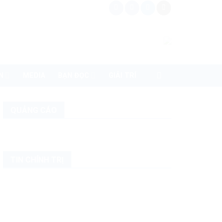
N
MEDIA
BẠN ĐỌC
GIẢI TRÍ
QUẢNG CÁO
TIN CHÍNH TRỊ