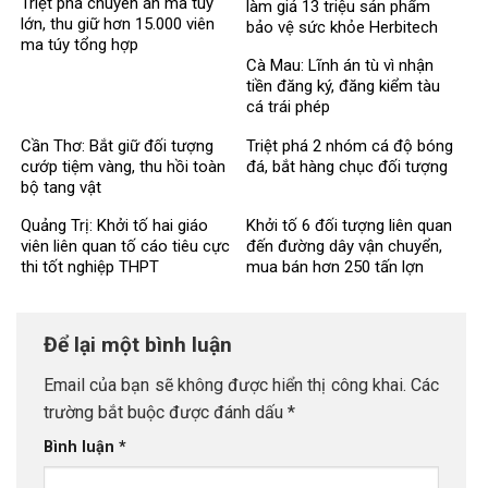
Triệt phá chuyên án ma túy
làm giả 13 triệu sản phẩm
lớn, thu giữ hơn 15.000 viên
bảo vệ sức khỏe Herbitech
ma túy tổng hợp
Cà Mau: Lĩnh án tù vì nhận
tiền đăng ký, đăng kiểm tàu
cá trái phép
Cần Thơ: Bắt giữ đối tượng
Triệt phá 2 nhóm cá độ bóng
cướp tiệm vàng, thu hồi toàn
đá, bắt hàng chục đối tượng
bộ tang vật
Quảng Trị: Khởi tố hai giáo
Khởi tố 6 đối tượng liên quan
viên liên quan tố cáo tiêu cực
đến đường dây vận chuyển,
thi tốt nghiệp THPT
mua bán hơn 250 tấn lợn
bệnh
Để lại một bình luận
Email của bạn sẽ không được hiển thị công khai.
Các
trường bắt buộc được đánh dấu
*
Bình luận
*