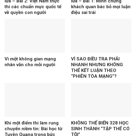
lửa – Bài 2: Việt Nam thực
lửa – Bài 1: Minh chứng
thi các chuẩn mực quốc tế
khách quan bác bỏ mọi luận
về quyền con người
điệu sai trái
Vì một không gian mạng
VÌ SAO ĐIỀU TRA PHẢI
nhân văn cho mỗi người
NHANH NHƯNG KHÔNG
THỂ KẾT LUẬN THEO
“PHIÊN TÒA MẠNG”?
Khi một điểm thi làm rung
KHÔNG THỂ BIẾN 328 HỌC
chuyển niềm tin: Bài học từ
SINH THÀNH “TẬP THỂ CÓ
Tuyên Quang trong bức
TỘI”