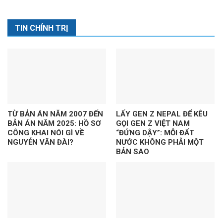
TIN CHÍNH TRỊ
TỪ BẢN ÁN NĂM 2007 ĐẾN
LẤY GEN Z NEPAL ĐỂ KÊU
BẢN ÁN NĂM 2025: HỒ SƠ
GỌI GEN Z VIỆT NAM
CÔNG KHAI NÓI GÌ VỀ
“ĐỨNG DẬY”: MỖI ĐẤT
NGUYỄN VĂN ĐÀI?
NƯỚC KHÔNG PHẢI MỘT
BẢN SAO