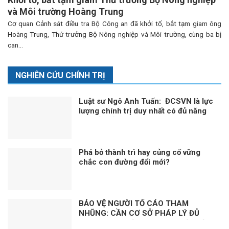
và Môi trường Hoàng Trung
Cơ quan Cảnh sát điều tra Bộ Công an đã khởi tố, bắt tạm giam ông
Hoàng Trung, Thứ trưởng Bộ Nông nghiệp và Môi trường, cùng ba bị
can...
NGHIÊN CỨU CHÍNH TRỊ
Luật sư Ngô Anh Tuấn: ĐCSVN là lực
lượng chính trị duy nhất có đủ năng
lực để quản trị Việt Nam
Phá bỏ thành trì hay củng cố vững
chắc con đường đổi mới?
BẢO VỆ NGƯỜI TỐ CÁO THAM
NHŨNG: CẦN CƠ SỞ PHÁP LÝ ĐỦ
MẠNH. Kỳ 1: HÀNH LANG PHÁP LÝ