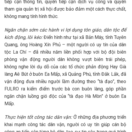
tiếp cận thông tin, quyền tiếp cận dịch vụ công và quyền
tham gia quản trị xã hội được bảo đảm một cách thực chất,
không mang tính hình thức.
Ngăn chặn sớm các hành vi lợi dụng tôn giáo, dân tộc để
kích động, lôi kéo:
Điển hình như tại xã Bản Máy, tỉnh Tuyên
Quang, ông Hoàng Xín Phủ – một người có uy tín của dân
tộc La Chí – đã nhiều năm liền phối hợp với bộ đội biên
phòng vận động người dân không vượt biên trái phép,
không nghe lời dụ dỗ của các tổ chức phản động Hay Già
làng Aê Bút ở buôn Ea Mấp, xã Quảng Phú, tỉnh Đắk Lắk, đã
vận động đưa nhiều người lầm đường theo “tà đạo”, theo
FULRO ra kiểm điểm trước bà con buôn làng, góp phần
ngăn chặn luồng gió độc của “tà đạo Hà Mòn” ở buôn Ea
Mấp.
Thực hiện tốt công tác dân vận:
Ở những địa phương triển
khai mạnh công tác dân vận, người có uy tín giúp cán bộ
công an tiếp cận từng hộ dân, tạo sự tin cậy trong quá trình