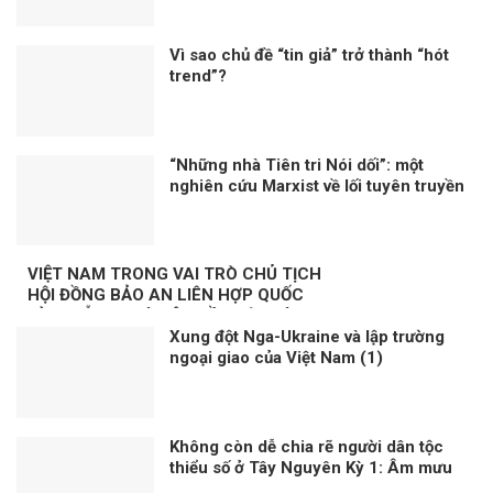
ĐỂ BẢO VỆ NGƯỜI TỐ CÁO
Vì sao chủ đề “tin giả” trở thành “hót
trend”?
“Những nhà Tiên tri Nói dối”: một
nghiên cứu Marxist về lối tuyên truyền
dân túy
VIỆT NAM TRONG VAI TRÒ CHỦ TỊCH
HỘI ĐỒNG BẢO AN LIÊN HỢP QUỐC
KỲ 3: NỖ LỰC VÌ MỘT NỀN HÒA BÌNH
Xung đột Nga-Ukraine và lập trường
BỀN VỮNG
ngoại giao của Việt Nam (1)
Không còn dễ chia rẽ người dân tộc
thiểu số ở Tây Nguyên Kỳ 1: Âm mưu
thành lập cái gọi là “Nhà nước Đêga”