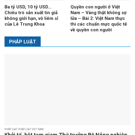
Ba tỷ USD, 10 tỷ USD…
Quyền con người ở Việt
Chiêu trò sản xuất tin giả
Nam – Vàng thật không sợ
không giới hạn, vô liêm sỉ
lửa – Bài 2: Việt Nam thực
của Lê Trung Khoa
thi các chuẩn mực quốc tế
về quyền con người
PHÁP LUẬT
PHÁP LUẬT PHÁP LUẬT VIỆT NAM
Khởi tố, bắt tạm giam Thứ trưởng Bộ Nông nghiệp