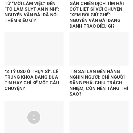
TỪ “MỜI LÀM VIỆC” ĐẾN
GÁN CHIẾN DỊCH TÌM HÀI
“TÔ LÂM SUỴT AN NINH”:
CỐT LIỆT SĨ VỚI CHUYỆN
NGUYỄN VĂN ĐÀI ĐÃ NỐI
“XEM BÓI GIỮ GHẾ”:
THÊM ĐIỀU GÌ?
NGUYỄN VĂN ĐÀI ĐANG
ĐÁNH TRÁO ĐIỀU GÌ?
“3 TỶ USD Ở THỤY SĨ”: LÊ
TIN SAI LAN ĐẾN HÀNG
TRUNG KHOA ĐANG ĐƯA
NGHÌN NGƯỜI: CHỈ NGƯỜI
TIN HAY CHỈ KỂ MỘT CÂU
ĐĂNG PHẢI CHỊU TRÁCH
CHUYỆN?
NHIỆM, CÒN NỀN TẢNG THÌ
SAO?