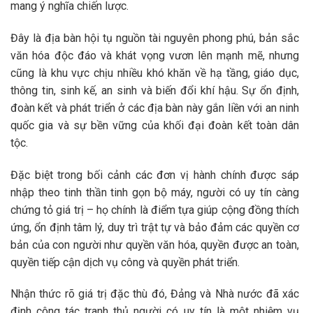
mang ý nghĩa chiến lược.
Đây là địa bàn hội tụ nguồn tài nguyên phong phú, bản sắc
văn hóa độc đáo và khát vọng vươn lên mạnh mẽ, nhưng
cũng là khu vực chịu nhiều khó khăn về hạ tầng, giáo dục,
thông tin, sinh kế, an sinh và biến đổi khí hậu. Sự ổn định,
đoàn kết và phát triển ở các địa bàn này gắn liền với an ninh
quốc gia và sự bền vững của khối đại đoàn kết toàn dân
tộc.
Đặc biệt trong bối cảnh các đơn vị hành chính được sáp
nhập theo tinh thần tinh gọn bộ máy, người có uy tín càng
chứng tỏ giá trị – họ chính là điểm tựa giúp cộng đồng thích
ứng, ổn định tâm lý, duy trì trật tự và bảo đảm các quyền cơ
bản của con người như quyền văn hóa, quyền được an toàn,
quyền tiếp cận dịch vụ công và quyền phát triển.
Nhận thức rõ giá trị đặc thù đó, Đảng và Nhà nước đã xác
định công tác tranh thủ người có uy tín là một nhiệm vụ