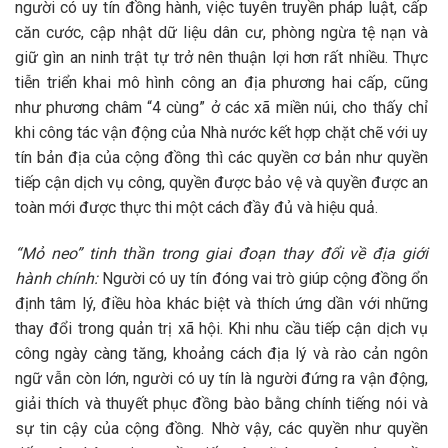
người có uy tín đồng hành, việc tuyên truyền pháp luật, cấp
căn cước, cập nhật dữ liệu dân cư, phòng ngừa tệ nạn và
giữ gìn an ninh trật tự trở nên thuận lợi hơn rất nhiều. Thực
tiễn triển khai mô hình công an địa phương hai cấp, cũng
như phương châm “4 cùng” ở các xã miền núi, cho thấy chỉ
khi công tác vận động của Nhà nước kết hợp chặt chẽ với uy
tín bản địa của cộng đồng thì các quyền cơ bản như quyền
tiếp cận dịch vụ công, quyền được bảo vệ và quyền được an
toàn mới được thực thi một cách đầy đủ và hiệu quả.
“Mỏ neo” tinh thần trong giai đoạn thay đổi về địa giới
hành chính:
Người có uy tín đóng vai trò giúp cộng đồng ổn
định tâm lý, điều hòa khác biệt và thích ứng dần với những
thay đổi trong quản trị xã hội. Khi nhu cầu tiếp cận dịch vụ
công ngày càng tăng, khoảng cách địa lý và rào cản ngôn
ngữ vẫn còn lớn, người có uy tín là người đứng ra vận động,
giải thích và thuyết phục đồng bào bằng chính tiếng nói và
sự tin cậy của cộng đồng. Nhờ vậy, các quyền như quyền