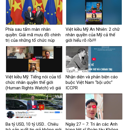
Phía sau tấm màn nhân
Việt kiều Mỹ An Nhiên: 2 chữ
quyền: Giải mã mưu đồ chính
nhân quyền của Mỹ cả thế
trị của những tổ chức núp
giới hiểu rõ rồi!!!
bóng
Việt kiều Mỹ: Tiếng nói của tổ
Nhận diện và phản biện cáo
chức nhân quyền thế giới
buộc Việt Nam “bội ước”
(Human Rights Watch) vô giá
ICCPR
trị
Ba tỷ USD, 10 tỷ USD… Chiêu
Ngày 27 – 7: Tri ân các Anh
trò sản xuất tin giả không giới
hùng liệt sĩ Đoàn tàu Không