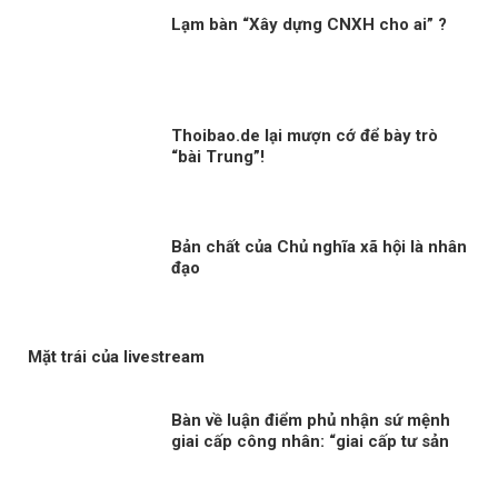
Lạm bàn “Xây dựng CNXH cho ai” ?
Thoibao.de lại mượn cớ để bày trò
“bài Trung”!
Bản chất của Chủ nghĩa xã hội là nhân
đạo
Mặt trái của livestream
Bàn về luận điểm phủ nhận sứ mệnh
giai cấp công nhân: “giai cấp tư sản
ngày nay không còn bóc lột công
nhân mà “bóc lột máy móc”?!