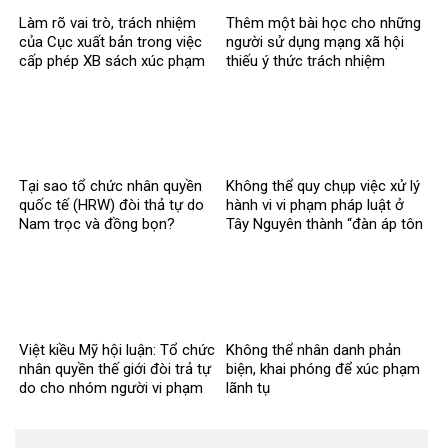
Làm rõ vai trò, trách nhiệm
Thêm một bài học cho những
của Cục xuất bản trong việc
người sử dụng mạng xã hội
cấp phép XB sách xúc phạm
thiếu ý thức trách nhiệm
CT Hồ Chí Minh
Tại sao tổ chức nhân quyền
Không thể quy chụp việc xử lý
quốc tế (HRW) đòi thả tự do
hành vi vi phạm pháp luật ở
Nam trọc và đồng bọn?
Tây Nguyên thành “đàn áp tôn
giáo
Việt kiều Mỹ hội luận: Tổ chức
Không thể nhân danh phản
nhân quyền thế giới đòi trả tự
biện, khai phóng để xúc phạm
do cho nhóm người vi phạm
lãnh tụ
pháp luật?