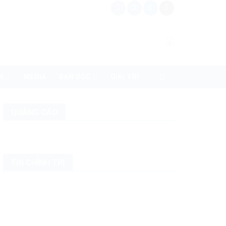
N
MEDIA
BẠN ĐỌC
GIẢI TRÍ
QUẢNG CÁO
TIN CHÍNH TRỊ