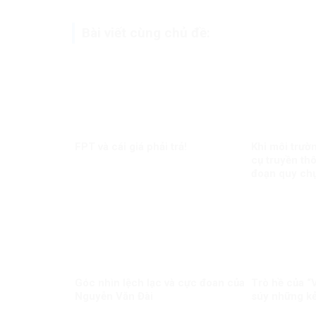
Bài viết cùng chủ đề:
FPT và cái giá phải trả!
Khi môi trườ
cụ truyền th
đoạn quy chụ
triển
Góc nhìn lệch lạc và cực đoan của
Trò hề của “
Nguyễn Văn Đài
súy những kẻ