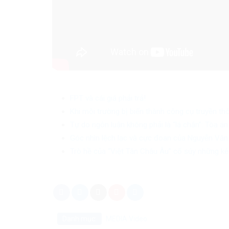
FPT và cái giá phải trả!
Khi môi trường bị biến thành công cụ truyền th
Tự do ngôn luận không phải là “lá chắn”: Tòa 
Góc nhìn lệch lạc và cực đoan của Nguyễn Văn
Trò hề của “Việt Tân Châu Âu” cổ súy những kẻ
Danh mục:
MEDIA
Video