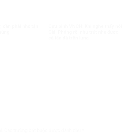
sử, cần phải nhổ tận
Cựu binh VNCH: Khi nghe thấy nói
chúng
Giải Phóng rồi như trút nhẹ được
cả tấn đá trên lưng
i.
Các trường bắt buộc được đánh dấu
*