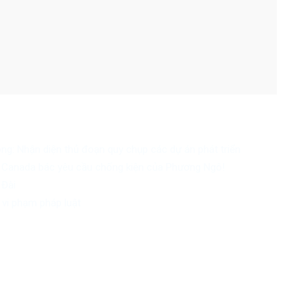
ông: Nhận diện thủ đoạn quy chụp các dự án phát triển
án Canada bác yêu cầu chống kiện của Phương Ngô!
 Đài
 vi phạm pháp luật