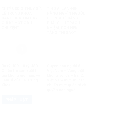
“3 TỶ USD Ở THỤY SĨ”:
TIN SAI LAN ĐẾN
LÊ TRUNG KHOA
HÀNG NGHÌN NGƯỜI:
ĐANG ĐƯA TIN HAY
CHỈ NGƯỜI ĐĂNG
CHỈ KỂ MỘT CÂU
PHẢI CHỊU TRÁCH
CHUYỆN?
NHIỆM, CÒN NỀN
TẢNG THÌ SAO?
Ba tỷ USD, 10 tỷ USD…
Quyền con người ở
Chiêu trò sản xuất tin
Việt Nam – Vàng thật
giả không giới hạn, vô
không sợ lửa – Bài 2:
liêm sỉ của Lê Trung
Việt Nam thực thi các
Khoa
chuẩn mực quốc tế về
quyền con người
PHÁP LUẬT