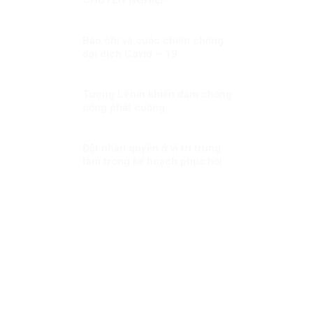
Báo chí và cuộc chiến chống
đại dịch Covid – 19
Tượng Lênin khiến đám chống
cộng phát cuồng.
Đặt nhân quyền ở vị trí trung
tâm trong kế hoạch phục hồi
hậu đại dịch