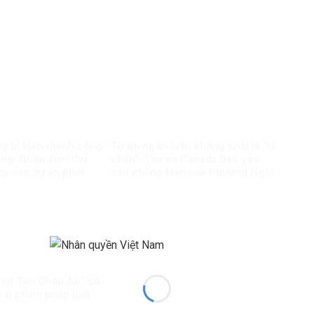
ng bị biến thành công
Tự do ngôn luận không phải là “lá
ông: Nhận diện thủ
chắn”: Tòa án Canada bác yêu
p các dự án phát
cầu chống kiện của Phương Ngô!
Việt Tân Châu Âu” cổ
 vi phạm pháp luật