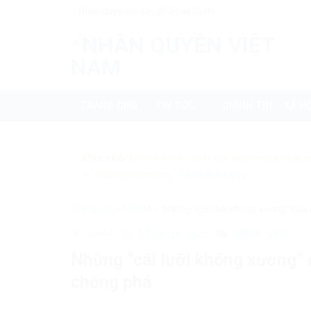
Skip
Nhanquyenvn.org@gmail.com
to
content
TRANG CHỦ
TIN TỨC
CHÍNH TRỊ – XÃ HỘ
Mẹo nhỏ:
Để tìm kiếm chính xác tin bài của nhanq
+ "nhanquyenvn.org".
Tìm kiếm ngay
Trang chủ
»
MEDIA
»
Những “cái lưỡi không xương” của
23664
5 Tháng 6, 2025
MEDIA
Video
Những “cái lưỡi không xương” 
chống phá