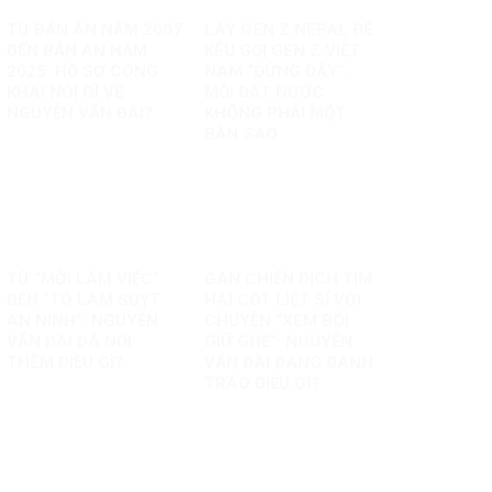
TỪ BẢN ÁN NĂM 2007
LẤY GEN Z NEPAL ĐỂ
ĐẾN BẢN ÁN NĂM
KÊU GỌI GEN Z VIỆT
2025: HỒ SƠ CÔNG
NAM “ĐỨNG DẬY”:
KHAI NÓI GÌ VỀ
MỖI ĐẤT NƯỚC
NGUYỄN VĂN ĐÀI?
KHÔNG PHẢI MỘT
BẢN SAO
TỪ “MỜI LÀM VIỆC”
GÁN CHIẾN DỊCH TÌM
ĐẾN “TÔ LÂM SUỴT
HÀI CỐT LIỆT SĨ VỚI
AN NINH”: NGUYỄN
CHUYỆN “XEM BÓI
VĂN ĐÀI ĐÃ NỐI
GIỮ GHẾ”: NGUYỄN
THÊM ĐIỀU GÌ?
VĂN ĐÀI ĐANG ĐÁNH
TRÁO ĐIỀU GÌ?