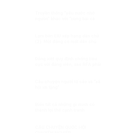
Truyền thống “yêu nước nhớ
nguồn” khác với “sùng bái cá
nhân” thế nào?
Lạm bàn EIU xếp hạng dân chủ
(2): Một đảng có mất dân chủ
không?
Đảng xiết quy định chống tiêu
cực với đảng viên, sao RFA phải
xoắn xít?
Câu chuyện người tố cáo và “xã
hội im lặng”
Biến tất cả những gì mình có
thành lợi thế cạnh tranh
CÂU CHUYỆN QUỐC HỘI
CHUYÊN NGHIỆP