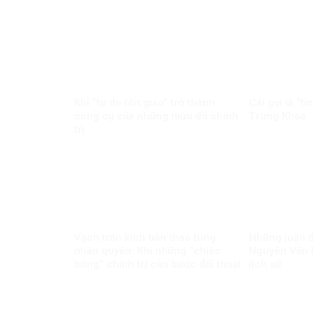
Khi “tự do tôn giáo” trở thành
Cái gọi là “ti
công cụ của những mưu đồ chính
Trung Khoa
trị
Vạch trần kịch bản thao túng
Những luận đ
nhân quyền: Khi những “chiếc
Nguyễn Văn Đ
bóng” chính trị cản bước đối thoại
lịch sử
VN – EU