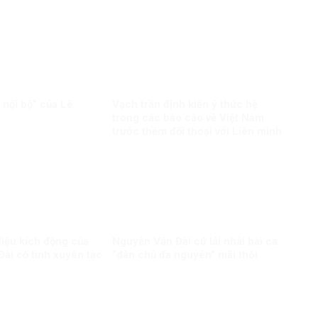
n nội bộ” của Lê
Vạch trần định kiến ý thức hệ
trong các báo cáo về Việt Nam
trước thềm đối thoại với Liên minh
Châu Âu
iệu kích động của
Nguyễn Văn Đài cứ lải nhải bài ca
ài cố tình xuyên tạc
“dân chủ đa nguyên” mãi thôi