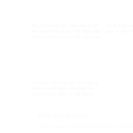
Khi các thước đo nhân quyền bị
Xử lý lũ lật 
bẻ cong Giải mã sự thật đằng sau
gốc rễ bọn 
những bản báo cáo một chiều về
Việt Nam
Các bác Việt kiều Mỹ: Xúc động
khi thấy anh Bảy Lốp được tìm
thấy ở công viên Lê Thị Riêng
Để lại một bình luận
Email của bạn sẽ không được hiển thị công kha