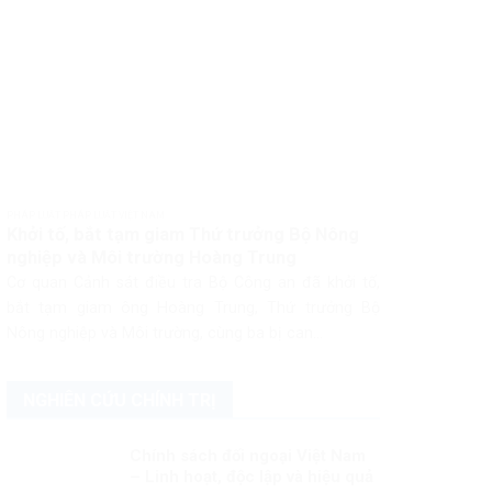
PHÁP LUẬT PHÁP LUẬT VIỆT NAM
Khởi tố, bắt tạm giam Thứ trưởng Bộ Nông
nghiệp và Môi trường Hoàng Trung
Cơ quan Cảnh sát điều tra Bộ Công an đã khởi tố,
bắt tạm giam ông Hoàng Trung, Thứ trưởng Bộ
Nông nghiệp và Môi trường, cùng ba bị can...
NGHIÊN CỨU CHÍNH TRỊ
Chính sách đối ngoại Việt Nam
– Linh hoạt, độc lập và hiệu quả