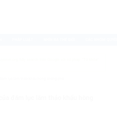
I
PHÁP LUẬT
NHÌN RA THẾ GIỚI
CÁC NHÓM QUYỀ
uyenvn.org, hãy search trên Google với cú pháp: "Từ khóa"
 đám lục lâm thảo khẩu hòng chống phá
của đám lục lâm thảo khẩu hòng