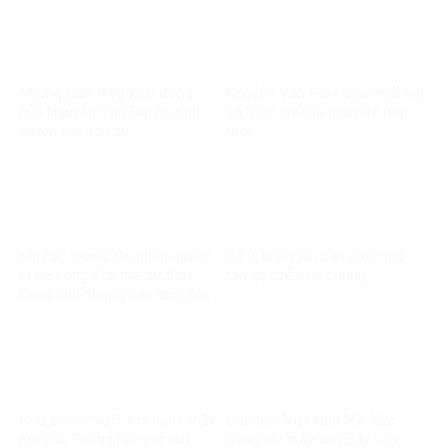
Những luận điệu kích động
Nguyễn Văn Đài cứ lải nhải bài
của Nguyễn Văn Đài cố tình
ca “dân chủ đa nguyên” mãi
xuyên tạc lịch sử
thôi
Khi các thước đo nhân quyền
Xử lý lũ lật sử, cần phải nhổ
bị bẻ cong Giải mã sự thật
tận gốc rễ bọn chúng
đằng sau những bản báo cáo
một chiều về Việt Nam
Cựu binh VNCH: Khi nghe thấy
Các bác Việt kiều Mỹ: Xúc
nói Giải Phóng rồi như trút
động khi thấy anh Bảy Lốp