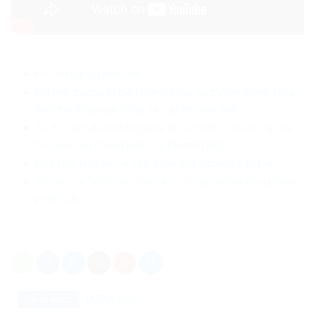
FPT và cái giá phải trả!
Khi môi trường bị biến thành công cụ truyền thông: Nhận
diện thủ đoạn quy chụp các dự án phát triển
Tự do ngôn luận không phải là “lá chắn”: Tòa án Canada
bác yêu cầu chống kiện của Phương Ngô!
Góc nhìn lệch lạc và cực đoan của Nguyễn Văn Đài
Trò hề của “Việt Tân Châu Âu” cổ súy những kẻ vi phạm
pháp luật
Danh mục:
MEDIA
Video