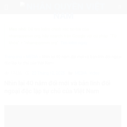
Skip
to
content
Mẹo nhỏ:
Để tìm kiếm chính xác tin bài của
nhanquyenvn.org, hãy search trên Google với cú pháp: "Từ
khóa" + "nhanquyenvn.org".
Tìm kiếm ngay
Trang chủ
»
MEDIA
»
Nhìn lại 40 năm đổi mới và bản lĩnh đối ngoại
độc lập tự chủ của Việt Nam
17426
23 Tháng 12, 2025
MEDIA
Video
Nhìn lại 40 năm đổi mới và bản lĩnh đối
ngoại độc lập tự chủ của Việt Nam