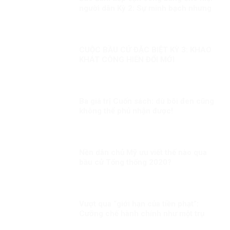
người dân Kỳ 2: Sự minh bạch nhưng
linh hoạt trong công tác tiêm chủng
CUỘC BẦU CỬ ĐẶC BIỆT KỲ 3: KHAO
KHÁT CÔNG HIẾN ĐỔI MỚI
Ba giá trị Cuốn sách: dù bôi đen cũng
không thể phủ nhận được!
Nền dân chủ Mỹ ưu viết thế nào qua
bầu cử Tổng thống 2020?
Vượt qua “giới hạn của tiền phạt”:
Cưỡng chế hành chính như một trụ
cột bảo đảm thực thi pháp luật trong