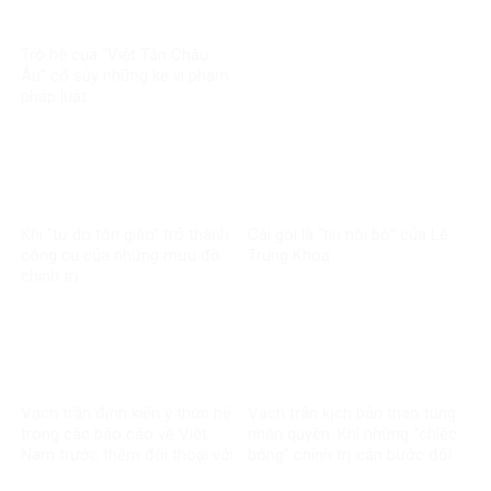
Trò hề của “Việt Tân Châu
Âu” cổ súy những kẻ vi phạm
pháp luật
Khi “tự do tôn giáo” trở thành
Cái gọi là “tin nội bộ” của Lê
công cụ của những mưu đồ
Trung Khoa
chính trị
Vạch trần định kiến ý thức hệ
Vạch trần kịch bản thao túng
trong các báo cáo về Việt
nhân quyền: Khi những “chiếc
Nam trước thềm đối thoại với
bóng” chính trị cản bước đối
Liên minh Châu Âu
thoại VN – EU