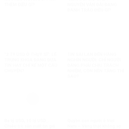
THÊM ĐIỀU GÌ?
NGUYỄN VĂN ĐÀI ĐANG
ĐÁNH TRÁO ĐIỀU GÌ?
“3 TỶ USD Ở THỤY SĨ”: LÊ
TIN SAI LAN ĐẾN HÀNG
TRUNG KHOA ĐANG ĐƯA
NGHÌN NGƯỜI: CHỈ NGƯỜI
TIN HAY CHỈ KỂ MỘT CÂU
ĐĂNG PHẢI CHỊU TRÁCH
CHUYỆN?
NHIỆM, CÒN NỀN TẢNG THÌ
SAO?
Ba tỷ USD, 10 tỷ USD…
Quyền con người ở Việt
Chiêu trò sản xuất tin giả
Nam – Vàng thật không sợ