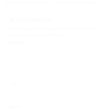
nhẹ được cả tấn đá trên lưng
được tìm thấy ở công viên Lê
Thị Riêng
Để lại một bình luận
Email của bạn sẽ không được hiển thị công khai.
Các
trường bắt buộc được đánh dấu
*
Bình luận
*
Tên
*
Email
*