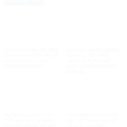
TIN CHÍNH TRỊ
TỪ BẢN ÁN NĂM 2007 ĐẾN
LẤY GEN Z NEPAL ĐỂ KÊU
BẢN ÁN NĂM 2025: HỒ SƠ
GỌI GEN Z VIỆT NAM
CÔNG KHAI NÓI GÌ VỀ
“ĐỨNG DẬY”: MỖI ĐẤT
NGUYỄN VĂN ĐÀI?
NƯỚC KHÔNG PHẢI MỘT
BẢN SAO
TỪ “MỜI LÀM VIỆC” ĐẾN
GÁN CHIẾN DỊCH TÌM HÀI
“TÔ LÂM SUỴT AN NINH”:
CỐT LIỆT SĨ VỚI CHUYỆN
NGUYỄN VĂN ĐÀI ĐÃ NỐI
“XEM BÓI GIỮ GHẾ”: