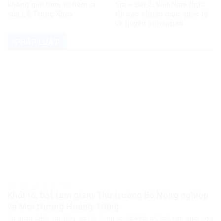
không giới hạn, vô liêm sỉ
lửa – Bài 2: Việt Nam thực
của Lê Trung Khoa
thi các chuẩn mực quốc tế
về quyền con người
PHÁP LUẬT
PHÁP LUẬT PHÁP LUẬT VIỆT NAM
Khởi tố, bắt tạm giam Thứ trưởng Bộ Nông nghiệp
và Môi trường Hoàng Trung
Cơ quan Cảnh sát điều tra Bộ Công an đã khởi tố, bắt tạm giam ông