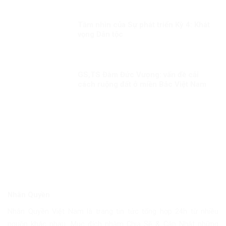
quản trị hiện đại
Tầm nhìn của Sự phát triển Kỳ 4: Khát
vọng Dân tộc
GS,TS Đàm Đức Vượng: vấn đề cải
cách ruộng đất ở miền Bắc Việt Nam
cần nhìn nhận khách quan!
Nhân Quyền
Nhân Quyền Việt Nam là trang tin tức tổng hợp 24h từ nhiều
nguồn khác nhau. Mục đích nhằm Chia Sẽ & Cập Nhật những