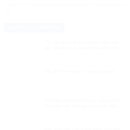
Hoàng Trung, Thứ trưởng Bộ Nông nghiệp và Môi trường, cùng ba bị
can...
NGHIÊN CỨU CHÍNH TRỊ
75 năm Bác Hồ đọc Tuyên ngôn Độc
lập: Quyền con người thống nhất với
quyền dân tộc
Đâu là “Hình mẫu” về nhân quyền?
Hệ thống tư pháp hình sự của Hoa Kỳ
đang làm tổn thương người bản địa!
Bảo đảm tiếp cận công bằng cho mọi