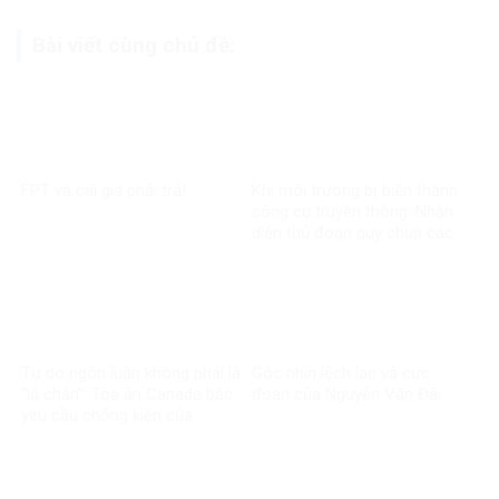
Bài viết cùng chủ đề:
FPT và cái giá phải trả!
Khi môi trường bị biến thành
công cụ truyền thông: Nhận
diện thủ đoạn quy chụp các
dự án phát triển
Tự do ngôn luận không phải là
Góc nhìn lệch lạc và cực
“lá chắn”: Tòa án Canada bác
đoan của Nguyễn Văn Đài
yêu cầu chống kiện của
Phương Ngô!