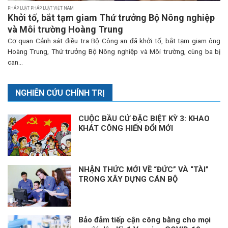
PHÁP LUẬT PHÁP LUẬT VIỆT NAM
Khởi tố, bắt tạm giam Thứ trưởng Bộ Nông nghiệp
và Môi trường Hoàng Trung
Cơ quan Cảnh sát điều tra Bộ Công an đã khởi tố, bắt tạm giam ông
Hoàng Trung, Thứ trưởng Bộ Nông nghiệp và Môi trường, cùng ba bị
can...
NGHIÊN CỨU CHÍNH TRỊ
CUỘC BẦU CỬ ĐẶC BIỆT KỲ 3: KHAO
KHÁT CÔNG HIẾN ĐỔI MỚI
NHẬN THỨC MỚI VỀ “ĐỨC” VÀ “TÀI”
TRONG XÂY DỰNG CÁN BỘ
Bảo đảm tiếp cận công bằng cho mọi