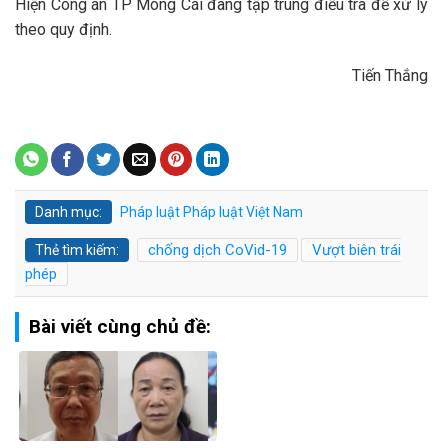
Hiện Công an TP Móng Cái đang tập trung điều tra để xử lý
theo quy định.
Tiến Thắng
Danh mục:
Pháp luật
Pháp luật Việt Nam
chống dịch CoVid-19
Vượt biên trái
Thẻ tìm kiếm:
phép
Bài viết cùng chủ đề: