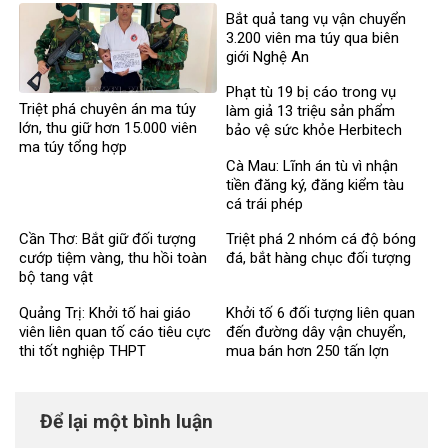
Bắt quả tang vụ vận chuyển
3.200 viên ma túy qua biên
giới Nghệ An
Phạt tù 19 bị cáo trong vụ
Triệt phá chuyên án ma túy
làm giả 13 triệu sản phẩm
lớn, thu giữ hơn 15.000 viên
bảo vệ sức khỏe Herbitech
ma túy tổng hợp
Cà Mau: Lĩnh án tù vì nhận
tiền đăng ký, đăng kiểm tàu
cá trái phép
Cần Thơ: Bắt giữ đối tượng
Triệt phá 2 nhóm cá độ bóng
cướp tiệm vàng, thu hồi toàn
đá, bắt hàng chục đối tượng
bộ tang vật
Quảng Trị: Khởi tố hai giáo
Khởi tố 6 đối tượng liên quan
viên liên quan tố cáo tiêu cực
đến đường dây vận chuyển,
thi tốt nghiệp THPT
mua bán hơn 250 tấn lợn
bệnh
Để lại một bình luận