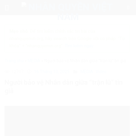
Skip
to
content
Mẹo nhỏ:
Để tìm kiếm chính xác tin bài của
nhanquyenvn.org, hãy search trên Google với cú pháp: "Từ
khóa" + "nhanquyenvn.org".
Tìm kiếm ngay
Trang chủ
»
MEDIA
»
Người bảo vệ Nhân dân giữa “trận lũ” tin giả
12747
16 Tháng 10, 2025
MEDIA
Video
Người bảo vệ Nhân dân giữa “trận lũ” tin
giả