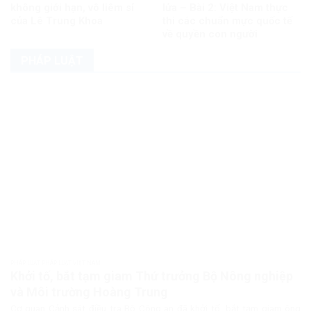
không giới hạn, vô liêm sỉ
lửa – Bài 2: Việt Nam thực
của Lê Trung Khoa
thi các chuẩn mực quốc tế
về quyền con người
PHÁP LUẬT
PHÁP LUẬT PHÁP LUẬT VIỆT NAM
Khởi tố, bắt tạm giam Thứ trưởng Bộ Nông nghiệp
và Môi trường Hoàng Trung
Cơ quan Cảnh sát điều tra Bộ Công an đã khởi tố, bắt tạm giam ông