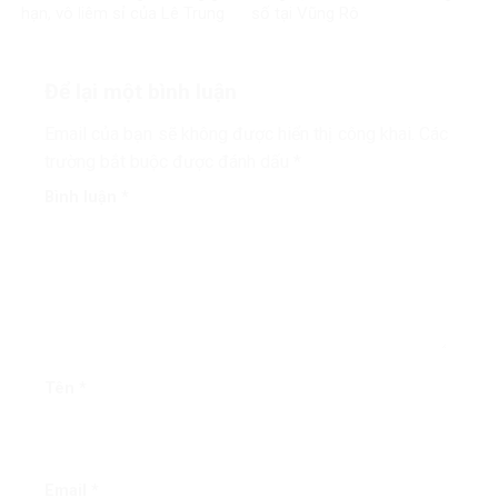
hạn, vô liêm sỉ của Lê Trung
số tại Vũng Rô
Khoa
Để lại một bình luận
Email của bạn sẽ không được hiển thị công khai.
Các
trường bắt buộc được đánh dấu
*
Bình luận
*
Tên
*
Email
*