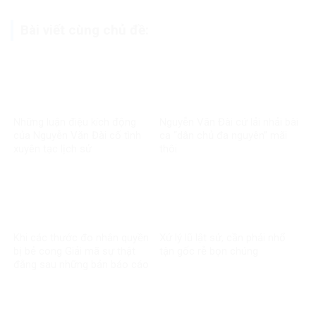
Bài viết cùng chủ đề:
Những luận điệu kích động
Nguyễn Văn Đài cứ lải nhải bài
của Nguyễn Văn Đài cố tình
ca “dân chủ đa nguyên” mãi
xuyên tạc lịch sử
thôi
Khi các thước đo nhân quyền
Xử lý lũ lật sử, cần phải nhổ
bị bẻ cong Giải mã sự thật
tận gốc rễ bọn chúng
đằng sau những bản báo cáo
một chiều về Việt Nam