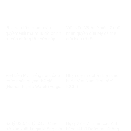
Phía sau tấm màn nhân
Việt kiều Mỹ An Nhiên: 2 chữ
quyền: Giải mã mưu đồ chính
nhân quyền của Mỹ cả thế
trị của những tổ chức núp
giới hiểu rõ rồi!!!
bóng
Việt kiều Mỹ: Tiếng nói của tổ
Nhận diện và phản biện cáo
chức nhân quyền thế giới
buộc Việt Nam “bội ước”
(Human Rights Watch) vô giá
ICCPR
trị
Ba tỷ USD, 10 tỷ USD… Chiêu
Ngày 27 – 7: Tri ân các Anh
trò sản xuất tin giả không giới
hùng liệt sĩ Đoàn tàu Không