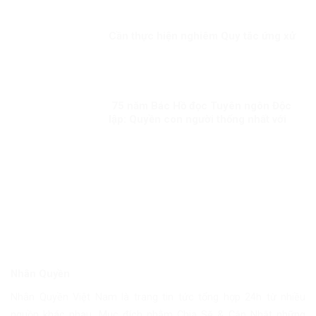
Cần thực hiện nghiêm Quy tắc ứng xử
75 năm Bác Hồ đọc Tuyên ngôn Độc
lập: Quyền con người thống nhất với
quyền dân tộc
Nhân Quyền
Nhân Quyền Việt Nam là trang tin tức tổng hợp 24h từ nhiều
nguồn khác nhau. Mục đích nhằm Chia Sẽ & Cập Nhật những