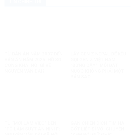
TIN CHÍNH TRỊ
TỪ BẢN ÁN NĂM 2007 ĐẾN
LẤY GEN Z NEPAL ĐỂ KÊU
BẢN ÁN NĂM 2025: HỒ SƠ
GỌI GEN Z VIỆT NAM
CÔNG KHAI NÓI GÌ VỀ
“ĐỨNG DẬY”: MỖI ĐẤT
NGUYỄN VĂN ĐÀI?
NƯỚC KHÔNG PHẢI MỘT
BẢN SAO
TỪ “MỜI LÀM VIỆC” ĐẾN
GÁN CHIẾN DỊCH TÌM HÀI
“TÔ LÂM SUỴT AN NINH”:
CỐT LIỆT SĨ VỚI CHUYỆN
NGUYỄN VĂN ĐÀI ĐÃ NỐI
“XEM BÓI GIỮ GHẾ”: