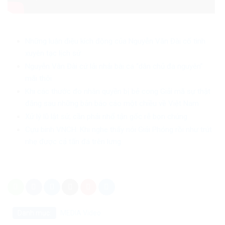
Những luận điệu kích động của Nguyễn Văn Đài cố tình
xuyên tạc lịch sử
Nguyễn Văn Đài cứ lải nhải bài ca “dân chủ đa nguyên”
mãi thôi
Khi các thước đo nhân quyền bị bẻ cong Giải mã sự thật
đằng sau những bản báo cáo một chiều về Việt Nam
Xử lý lũ lật sử, cần phải nhổ tận gốc rễ bọn chúng
Cựu binh VNCH: Khi nghe thấy nói Giải Phóng rồi như trút
nhẹ được cả tấn đá trên lưng
Danh mục:
MEDIA
Video