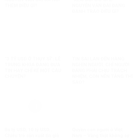
THÊM ĐIỀU GÌ?
NGUYỄN VĂN ĐÀI ĐANG
ĐÁNH TRÁO ĐIỀU GÌ?
“3 TỶ USD Ở THỤY SĨ”: LÊ
TIN SAI LAN ĐẾN HÀNG
TRUNG KHOA ĐANG ĐƯA
NGHÌN NGƯỜI: CHỈ NGƯỜI
TIN HAY CHỈ KỂ MỘT CÂU
ĐĂNG PHẢI CHỊU TRÁCH
CHUYỆN?
NHIỆM, CÒN NỀN TẢNG THÌ
SAO?
Ba tỷ USD, 10 tỷ USD…
Quyền con người ở Việt
Chiêu trò sản xuất tin giả
Nam – Vàng thật không sợ