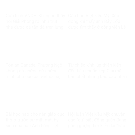
Cựu binh VNCH: Khi nghe thấy
Các bác Việt kiều Mỹ: Xúc
nói Giải Phóng rồi như trút
động khi thấy anh Bảy Lốp
nhẹ được cả tấn đá trên lưng
được tìm thấy ở công viên Lê
Thị Riêng
Tòa án Canada: Phương Ngô
Từ chiếc kính lúp thiên kiến
không có chứng cứ chứng
đến tiêu chuẩn kép Giải mã
minh cho các bài viết sai sự
bản chất những báo cáo nhân
thật về Vingroup
quyền về Việt Nam
Bài học nào cho nền giáo dục
Hội luận Việt kiều Mỹ: chuyện
thờ ơ trước sự mất mát hy
các “cụ” biệt động quân đang
sinh của các Anh hùng, liệt
gắng gượng tìm kiếm lại “hào
sĩ?
quang”