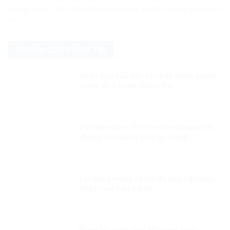
Hoàng Trung, Thứ trưởng Bộ Nông nghiệp và Môi trường, cùng ba bị
can...
NGHIÊN CỨU CHÍNH TRỊ
Phản ứng của các tổ chức nhân quyền
trước dịch bệnh Covid-19
Việt Nam tuân thủ tiêu chuẩn quốc tế,
không có cưỡng bức lao động
Lợi dụng mạng xã hội để tiếp cận nạn
nhân mua bán người
Đừng lợi dụng việc Mỹ chưa công