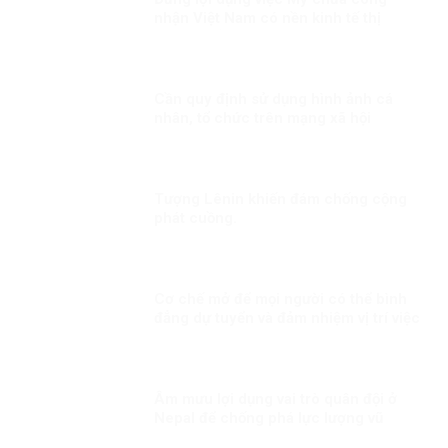
nhận Việt Nam có nền kinh tế thị
trường để phủ nhận thành tựu phát
triển kinh tế của Việt Nam
Cần quy định sử dụng hình ảnh cá
nhân, tổ chức trên mạng xã hội
Tượng Lênin khiến đám chống cộng
phát cuồng.
Cơ chế mở để mọi người có thể bình
đẳng dự tuyển và đảm nhiệm vị trí việc
làm tương xứng với năng lực của họ
Âm mưu lợi dụng vai trò quân đội ở
Nepal để chống phá lực lượng vũ
trang Việt Nam