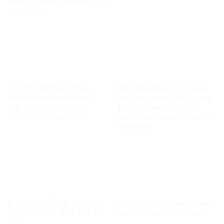
khách quan bác bỏ mọi luận
điệu sai trái
VÌ SAO ĐIỀU TRA PHẢI
Khi một điểm thi làm rung
NHANH NHƯNG KHÔNG
chuyển niềm tin: Bài học từ
THỂ KẾT LUẬN THEO
Tuyên Quang trong bức
“PHIÊN TÒA MẠNG”?
tranh toàn cầu về liêm chính
học thuật
KHÔNG THỂ BIẾN 328 HỌC
Xây dựng môi trường mạng
SINH THÀNH “TẬP THỂ CÓ
văn minh, có trách nhiệm
TỘI”