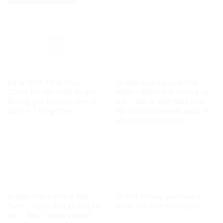
Ba tỷ USD, 10 tỷ USD…
Quyền con người ở Việt
Chiêu trò sản xuất tin giả
Nam – Vàng thật không sợ
không giới hạn, vô liêm sỉ
lửa – Bài 2: Việt Nam thực
của Lê Trung Khoa
thi các chuẩn mực quốc tế
về quyền con người
Quyền con người ở Việt
Vì một không gian mạng
Nam – Vàng thật không sợ
nhân văn cho mỗi người
lửa – Bài 1: Minh chứng