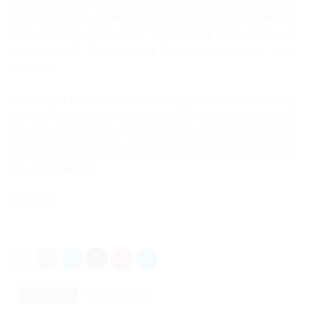
trọng chủ quyền, và bác bỏ bất cứ đòi hỏi nào nhằm áp đặt
“chân lý thuộc về kẻ mạnh” ở Biển Đông hoặc ở khu vực
rộng lớn hơn”, Ngoại trưởng Pompeo nhấn mạnh trong
tuyên bố.
Washington lâu nay phản đối những yêu sách lãnh hải mang
tính bành trướng của Trung Quốc ở Biển Đông, điều tàu chiến
áp sát những thực thể Trung Quốc chiếm đóng phi pháp ở
khu vực, nhưng tuyên bố trên phản ánh lập trường cứng rắn
hơn, theo Reuters.
Văn Khoa
Danh mục:
Thế giới
Tin Tức