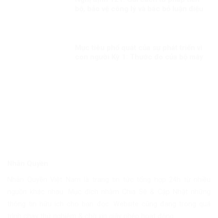
bộ, bảo vệ công lý và bác bỏ luận điệu
chống phá từ góc nhìn quốc tế
Mục tiêu phổ quát của sự phát triển vì
con người Kỳ 1: Thước đo của bộ máy
phục vụ
Nhân Quyền
Nhân Quyền Việt Nam là trang tin tức tổng hợp 24h từ nhiều
nguồn khác nhau. Mục đích nhằm Chia Sẽ & Cập Nhật những
thông tin hữu ích cho bạn đọc. Website cũng đang trong quá
trình chạy thử nghiệm & chờ xin giấy phép hoạt động.