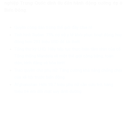
nghiệp Trung Quốc dính líu đến hành động cưỡng ép ở
Biển Đông.
Quyền công dân trong thế giới đầy chia rẽ
Tình hình Sudan: 75% cơ sở y tế khôi phục hoạt động, huy
động hơn 293 triệu USD để tái thiết
Tổng thư ký LHQ: ‘Hãy tiếp tục thực hiện tầm nhìn của cố
Tổng thống Mandela về một thế giới công bằng, toàn
diện, bình đẳng và hòa bình’
Trao quyền cho phụ nữ: Tăng cường khả năng chống chịu
của xã hội trước biến động
Afghanistan: Hơn 10,7 triệu phụ nữ cần cứu trợ, hàng
triệu trẻ em đối mặt suy dinh dưỡng