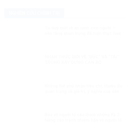
NGHIÊN CỨU CHÍNH TRỊ
Tư duy mới về an ninh con người –
nền tảng quan trọng để hiện thực hoá
khát vọng, mục tiêu phát triển đất
nước Kỳ 1: Lấy con người là trung tâm
NHẬN THỨC MỚI VỀ “ĐỨC” VÀ “TÀI”
TRONG XÂY DỰNG CÁN BỘ
Không thể phủ nhận tiêu chí, thước đo
quan trọng về giá trị, ý nghĩa của dân
chủ, nhân quyền
Bảo vệ người tố cáo tham nhũng Kỳ 2:
Nâng cao trách nhiệm bảo vệ người tố
cáo tham nhũng