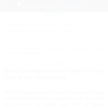
Skip
to
content
Mẹo nhỏ:
Để tìm kiếm chính xác tin bài của
nhanquyenvn.org, hãy search trên Google với cú pháp: "Từ
khóa" + "nhanquyenvn.org".
Tìm kiếm ngay
Trang chủ
»
Tin Tức
»
Mỹ có thể dùng cấm vận để đáp trả Trung
Quốc về vấn đề Biển Đông
41447
15 Tháng 7, 2020
Thế giới
Tin Tức
Mỹ có thể dùng cấm vận để đáp trả Trung
Quốc về vấn đề Biển Đông
Phó trợ lý Ngoại trưởng Mỹ chuyên trách Đông Á ngày
14.7 tuyên bố Mỹ có thể ứng phó bằng các biện pháp
cấm vận đối với những quan chức và doanh