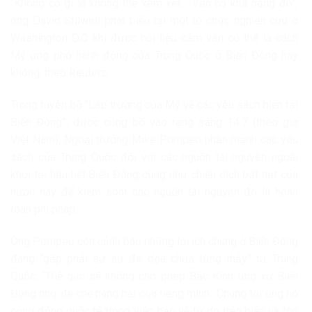
“Không có gì là không thể xem xét… Vẫn có khả năng đó”,
ông David Stilwell phát biểu tại một tổ chức nghiên cứu ở
Washington D.C khi được hỏi liệu cấm vận có thể là cách
Mỹ ứng phó hành động của Trung Quốc ở Biển Đông hay
không, theo Reuters.
Trong tuyên bố “Lập trường của Mỹ về các yêu sách biển tại
Biển Đông”, được công bố vào rạng sáng 14.7 (theo giờ
Việt Nam), Ngoại trưởng Mike Pompeo nhấn mạnh các yêu
sách của Trung Quốc đối với các nguồn tài nguyên ngoài
khơi tại hầu hết Biển Đông cũng như chiến dịch bắt nạt của
nước này để kiểm soát các nguồn tài nguyên đó là hoàn
toàn phi pháp.
Ông Pompeo còn cảnh báo những lợi ích chung ở Biển Đông
đang “gặp phải sự sự đe dọa chưa từng thấy” từ Trung
Quốc. “Thế giới sẽ không cho phép Bắc Kinh ứng xử Biển
Đông như đế chế hàng hải của riêng mình…Chúng tôi ủng hộ
cộng đồng quốc tế trong việc bảo vệ tự do trên biển và tôn