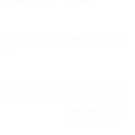
bền vững cho thanh niên
công nhân
Bảo vệ trẻ em trước vòng
Quyền công dân trong thế giới
xoáy của thuật toán mạng xã
đầy chia rẽ
hội
Tình hình Sudan: 75% cơ sở y
Lễ Vu Lan: Giáo hội Phật giáo
tế khôi phục hoạt động, huy
Việt Nam yêu cầu tăng ni tích
động hơn 293 triệu USD để tái
cực tham gia công tác đền
thiết
ơn đáp nghĩa
Tây Ninh: Khởi tố vụ án nuôi
nhốt, mua bán 104 động vật
hoang dã trái pháp luật