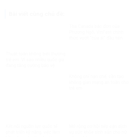
Bài viết cùng chủ đề:
Tòa Canada bác đơn của
Phương Ngô, VinFast chính
thức vượt “cửa ải” đầu tiên
trong vụ kiện xuyên biên giới
Thuật toán không biết thương
trẻ em: Vì sao nhiều quốc gia
đang tăng cường bảo vệ
người dưới 16 tuổi trên mạng
Không chỉ hạn chế, cần tạo
xã hội?
không gian mạng an toàn cho
trẻ em
Kết nối nguồn lực quốc tế
Mở rộng cơ hội tiếp cận dịch
phát triển kỹ năng, việc làm
vụ sức khỏe sinh sản cho nữ