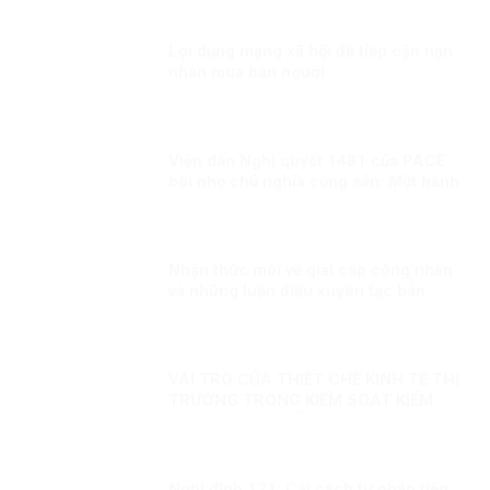
Lợi dụng mạng xã hội để tiếp cận nạn
nhân mua bán người
Viện dẫn Nghị quyết 1481 của PACE
bôi nhọ chủ nghĩa cộng sản: Một hành
động sai lầm và nguy hiểm!
Nhận thức mới về giai cấp công nhân
và những luận điệu xuyên tạc bản
chất giai cấp công nhân hiện nay
VAI TRÒ CỦA THIẾT CHẾ KINH TẾ THỊ
TRƯỜNG TRONG KIỂM SOÁT KIỂM
SOÁT THAM NHŨNG
Nghị định 121: Cải cách tư pháp tiến