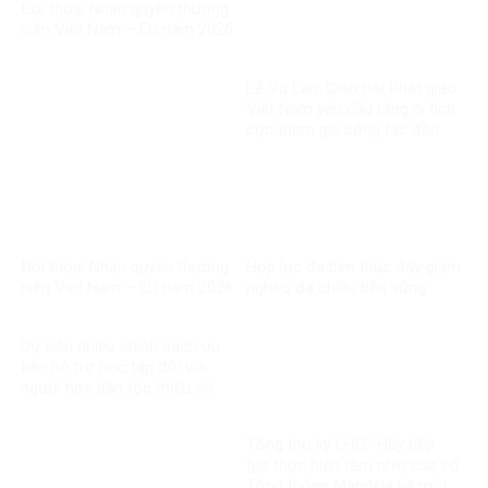
Đối thoại Nhân quyền thường
niên Việt Nam – EU năm 2026
Lễ Vu Lan: Giáo hội Phật giáo
Việt Nam yêu cầu tăng ni tích
cực tham gia công tác đền
ơn đáp nghĩa
Đối thoại Nhân quyền thường
Hợp lực đa bên thúc đẩy giảm
niên Việt Nam – EU năm 2026
nghèo đa chiều bền vững
Dự kiến nhiều chính sách ưu
tiên hỗ trợ học tập đối với
người học dân tộc thiểu số
rất ít người
Tổng thư ký LHQ: ‘Hãy tiếp
tục thực hiện tầm nhìn của cố
Tổng thống Mandela về một