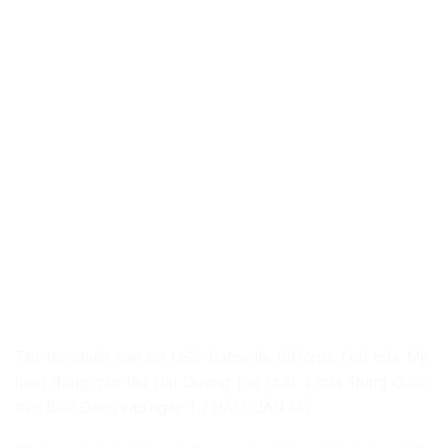
Tàu tác chiến cận bờ USS Gabrielle Giffords (xa) của Mỹ
hoạt động gần tàu Hải Dương Địa chất 4 của Trung Quốc
trên Biển Đông vào ngày 1.7
HẢI QUÂN MỸ