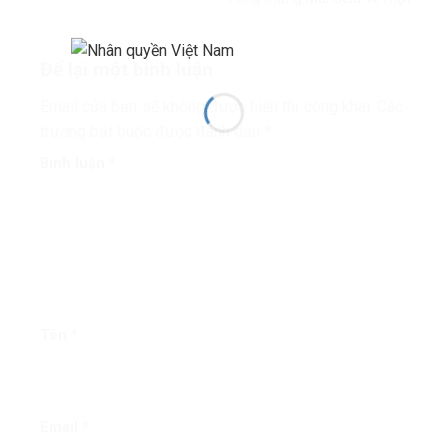
thế giới công bằng, toàn diện,
bình đẳng và hòa bình’
Để lại một bình luận
Email của bạn sẽ không được hiển thị công khai.
Các
trường bắt buộc được đánh dấu
*
Bình luận
*
Tên
*
Email
*