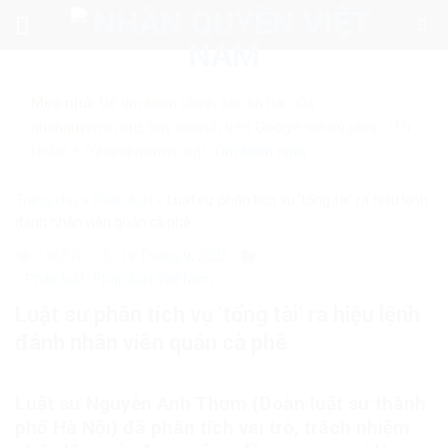
Skip
to
content
Mẹo nhỏ:
Để tìm kiếm chính xác tin bài của
nhanquyenvn.org, hãy search trên Google với cú pháp: "Từ
khóa" + "nhanquyenvn.org".
Tìm kiếm ngay
Trang chủ
»
Pháp luật
»
Luật sư phân tích vụ ‘tổng tài’ ra hiệu lệnh
đánh nhân viên quán cà phê
136870
19 Tháng 9, 2025
Pháp luật
Pháp luật Việt Nam
Luật sư phân tích vụ ‘tổng tài’ ra hiệu lệnh
đánh nhân viên quán cà phê
Luật sư Nguyễn Anh Thơm (Đoàn luật sư thành
phố Hà Nội) đã phân tích vai trò, trách nhiệm