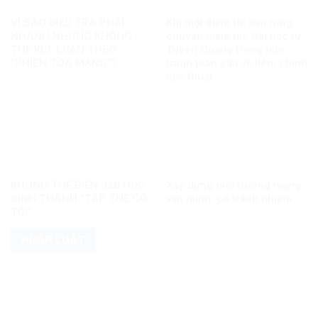
VÌ SAO ĐIỀU TRA PHẢI
Khi một điểm thi làm rung
NHANH NHƯNG KHÔNG
chuyển niềm tin: Bài học từ
THỂ KẾT LUẬN THEO
Tuyên Quang trong bức
“PHIÊN TÒA MẠNG”?
tranh toàn cầu về liêm chính
học thuật
KHÔNG THỂ BIẾN 328 HỌC
Xây dựng môi trường mạng
SINH THÀNH “TẬP THỂ CÓ
văn minh, có trách nhiệm
TỘI”
PHÁP LUẬT