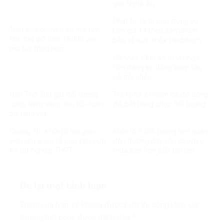
giới Nghệ An
Phạt tù 19 bị cáo trong vụ
Triệt phá chuyên án ma túy
làm giả 13 triệu sản phẩm
lớn, thu giữ hơn 15.000 viên
bảo vệ sức khỏe Herbitech
ma túy tổng hợp
Cà Mau: Lĩnh án tù vì nhận
tiền đăng ký, đăng kiểm tàu
cá trái phép
Cần Thơ: Bắt giữ đối tượng
Triệt phá 2 nhóm cá độ bóng
cướp tiệm vàng, thu hồi toàn
đá, bắt hàng chục đối tượng
bộ tang vật
Quảng Trị: Khởi tố hai giáo
Khởi tố 6 đối tượng liên quan
viên liên quan tố cáo tiêu cực
đến đường dây vận chuyển,
thi tốt nghiệp THPT
mua bán hơn 250 tấn lợn
bệnh
Để lại một bình luận
Email của bạn sẽ không được hiển thị công khai.
Các
trường bắt buộc được đánh dấu
*