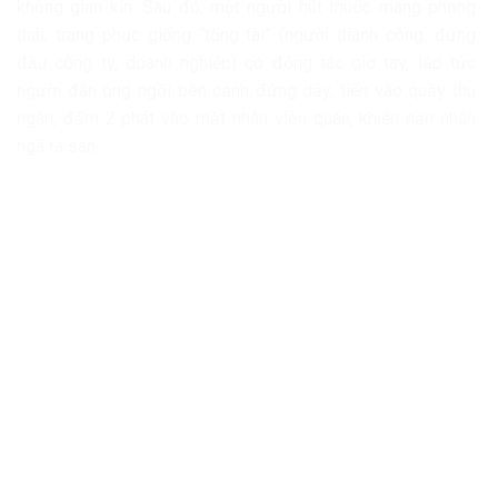
không gian kín. Sau đó, một người hút thuốc mang phong
thái, trang phục giống “tổng tài” (người thành công, đứng
đầu công ty, doanh nghiệp) có động tác giơ tay, lập tức
người đàn ông ngồi bên cạnh đứng dậy, tiến vào quầy thu
ngân, đấm 2 phát vào mặt nhân viên quán, khiến nạn nhân
ngã ra sàn.