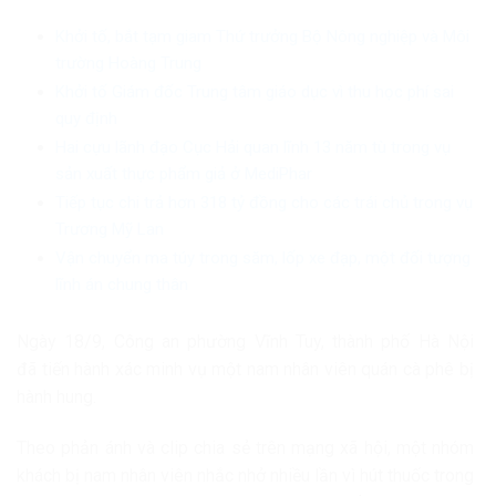
Khởi tố, bắt tạm giam Thứ trưởng Bộ Nông nghiệp và Môi
trường Hoàng Trung
Khởi tố Giám đốc Trung tâm giáo dục vì thu học phí sai
quy định
Hai cựu lãnh đạo Cục Hải quan lĩnh 13 năm tù trong vụ
sản xuất thực phẩm giả ở MediPhar
Tiếp tục chi trả hơn 318 tỷ đồng cho các trái chủ trong vụ
Trương Mỹ Lan
Vận chuyển ma túy trong săm, lốp xe đạp, một đối tượng
lĩnh án chung thân
Ngày 18/9, Công an phường Vĩnh Tuy, thành phố Hà Nội
đã tiến hành xác minh vụ một nam nhân viên quán cà phê bị
hành hung.
Theo phản ánh và clip chia sẻ trên mạng xã hội, một nhóm
khách bị nam nhân viên nhắc nhở nhiều lần vì hút thuốc trong