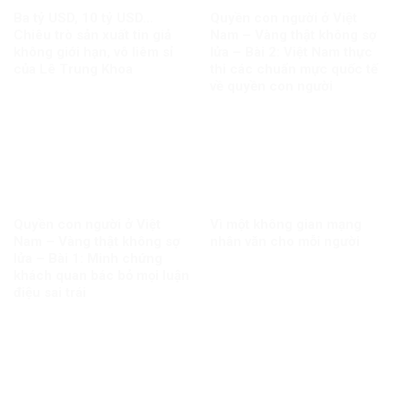
Ba tỷ USD, 10 tỷ USD…
Quyền con người ở Việt
Chiêu trò sản xuất tin giả
Nam – Vàng thật không sợ
không giới hạn, vô liêm sỉ
lửa – Bài 2: Việt Nam thực
của Lê Trung Khoa
thi các chuẩn mực quốc tế
về quyền con người
Quyền con người ở Việt
Vì một không gian mạng
Nam – Vàng thật không sợ
nhân văn cho mỗi người
lửa – Bài 1: Minh chứng
khách quan bác bỏ mọi luận
điệu sai trái