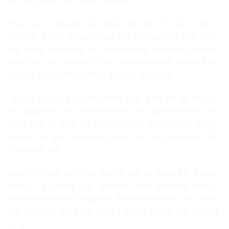
luật sư Nguyễn Anh Thơm cho biết.
Theo luật sư Nguyễn Anh Thơm, đối với nam thanh niên có
động tác dơ tay, lập tức người đàn ông ngồi bên cạnh đứng
dậy đi vào hành hung nam nhân viên và sau đó dơ tay hô 3
tiếng “thôi, thôi, thôi” sẽ được cơ quan Công an làm rõ động
cơ, mục đích có những hành động và lời nói đó.
“Nếu có căn cứ xác định những hành động đó để chỉ đạo
cho người khác vào đánh nam nhân viên, gây rối trật tự công
cộng, sẽ bị xử lý với vai trò đồng phạm là người khởi xướng,
chỉ đạo, xúi giục người khác phạm tội”, luật sư Nguyễn Anh
Thơm phân tích.
Đồng tình quan điểm này, Tiến sĩ, luật sư Đặng Văn Cường,
Trưởng Văn phòng Luật sư Chính Pháp cho rằng, hành vi
của đối tượng hành hung nam nhân viên quán cà phê có dấu
hiệu phạm tội “Cố ý gây thương tích và gây rối trật tự công
cộng”.