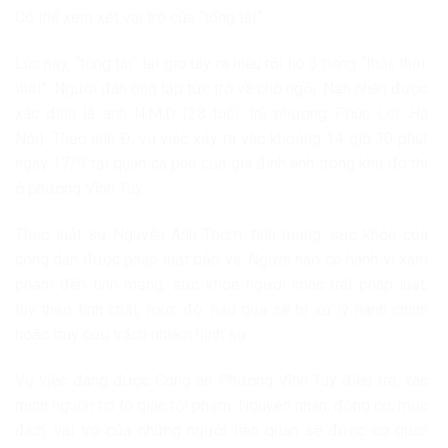
Có thể xem xét vai trò của “tổng tài”.
Lúc này, “tổng tài” lại giơ tay ra hiệu rồi hô 3 tiếng “thôi, thôi,
thôi”. Người đàn ông lập tức trở về chỗ ngồi. Nạn nhân được
xác định là anh N.M.Đ (28 tuổi, trú phường Phúc Lợi, Hà
Nội). Theo anh Đ, vụ việc xảy ra vào khoảng 14 giờ 30 phút
ngày 17/9 tại quán cà phê của gia đình anh trong khu đô thị
ở phường Vĩnh Tuy.
Theo luật sư Nguyễn Anh Thơm, tính mạng, sức khỏe của
công dân được pháp luật bảo vệ. Người nào có hành vi xâm
phạm đến tính mạng, sức khỏe người khác trái pháp luật,
tùy theo tính chất, mức độ, hậu quả sẽ bị xử lý hành chính
hoặc truy cứu trách nhiệm hình sự.
Vụ việc đang được Công an Phường Vĩnh Tuy điều tra, xác
minh nguồn tin tố giác tội phạm. Nguyên nhân, động cơ, mục
đích, vai trò của những người liên quan sẽ được cơ quan