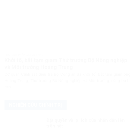
PHÁP LUẬT PHÁP LUẬT VIỆT NAM
Khởi tố, bắt tạm giam Thứ trưởng Bộ Nông nghiệp
và Môi trường Hoàng Trung
Cơ quan Cảnh sát điều tra Bộ Công an đã khởi tố, bắt tạm giam ông
Hoàng Trung, Thứ trưởng Bộ Nông nghiệp và Môi trường, cùng ba bị
can...
NGHIÊN CỨU CHÍNH TRỊ
Đặt quyền và lợi ích của nhân dân lên
trên hết