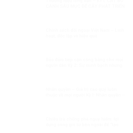
Thương hiệu lòng dân – KỲ I: CẮT BỎ
CÀNH SÂU MỤC ĐỂ CÂY PHÁT TRIỂN
Chính sách đối ngoại Việt Nam – Linh
hoạt, độc lập và hiệu quả
Bảo đảm tiếp cận công bằng cho mọi
người dân Kỳ 2: Sự minh bạch nhưng
linh hoạt trong công tác tiêm chủng
Nhân quyền – Giá trị cao quý luôn
thuộc về mọi người Kỳ I: Nhân quyền –
Giá trị phổ quát và đặc thù.
Chiêu trò chống phá nguy hiểm: lợi
dụng sóng gió từ bên ngoài để “tạo
bão ở bên trong”!