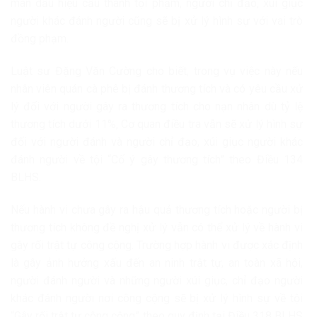
mãn dấu hiệu cấu thành tội phạm, người chỉ đạo, xúi giục
người khác đánh người cũng sẽ bị xử lý hình sự với vai trò
đồng phạm.
Luật sư Đặng Văn Cường cho biết, trong vụ việc này nếu
nhân viên quán cà phê bị đánh thương tích và có yêu cầu xử
lý đối với người gây ra thương tích cho nạn nhân dù tỷ lệ
thương tích dưới 11%, Cơ quan điều tra vẫn sẽ xử lý hình sự
đối với người đánh và người chỉ đạo, xúi giục người khác
đánh người về tội “Cố ý gây thương tích” theo Điều 134
BLHS.
Nếu hành vi chưa gây ra hậu quả thương tích hoặc người bị
thương tích không đề nghị xử lý vẫn có thể xử lý về hành vi
gây rối trật tự công cộng. Trường hợp hành vi được xác định
là gây ảnh hưởng xấu đến an ninh trật tự, an toàn xã hội,
người đánh người và những người xúi giục, chỉ đạo người
khác đánh người nơi công cộng sẽ bị xử lý hình sự về tội
“Gây rối trật tự công cộng” theo quy định tại Điều 318 BLHS