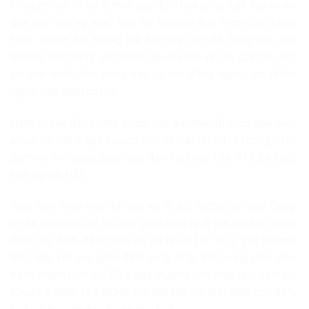
Công an làm rõ xử lý theo quy định của pháp luật. Tuy nhiên
qua xem xét vụ việc, luật sư Nguyễn Anh Thơm cho rằng,
hành vi của đối tượng thể hiện sự côn đồ, hung hãn, coi
thường tính mạng, sức khỏe người khác và các quy tắc ứng
xử văn minh, tôn trọng trật tự nơi đông người, có nhiều
người vào quán cà phê.
Hành vi của đối tượng được luật sư nhận định có dấu hiệu
phạm tội “Cố ý gây thương tích và Gây rối trật tự công”. Tội
danh và hình phạt được quy định tại Điều 134, 318 Bộ Luật
hình sự (BLHS).
“Nếu nam nhân viên đề nghị xử lý đối tượng, cơ quan Công
an sẽ hoàn tất các thủ tục giám định tỷ lệ tổn hại sức khỏe
theo quy định để có căn cứ xử lý về Tội ‘Cố ý gây thương
tích’. Nếu kết quả giám định có tỷ lệ %, đối tượng phải chịu
trách nhiệm hình sự ‘Cố ý gây thương tích’ theo quy định tại
Khoản 1 Điều 134 BLHS với tình tiết ‘có tính chất côn đồ’”,