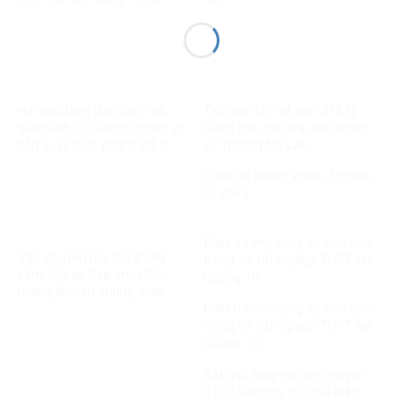
Hai cựu lãnh đạo Cục Hải
Tiếp tục chi trả hơn 318 tỷ
quan lĩnh 13 năm tù trong vụ
đồng cho các trái chủ trong
sản xuất thực phẩm giả ở
vụ Trương Mỹ Lan
MediPhar
Cháy xe khách khiến 7 người
tử vong​
Điều tra mở rộng vụ tiêu cực
Vận chuyển ma túy trong
trong thi tốt nghiệp THPT tại
săm, lốp xe đạp, một đối
Quảng Trị
tượng lĩnh án chung thân
Điều tra mở rộng vụ tiêu cực
trong thi tốt nghiệp THPT tại
Quảng Trị
Bắt quả tang vụ vận chuyển
3.200 viên ma túy qua biên