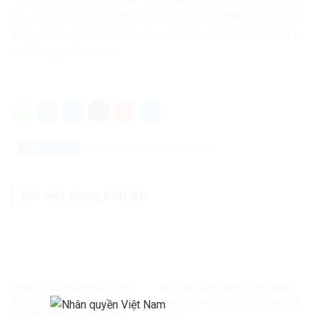
với chế tài phạt tiền từ 5.000.000 đồng đến 50.000.000
đồng, phạt cải tạo không giam giữ đến 2 năm hoặc phạt tù
từ 3 tháng đến 2 năm.
Danh mục:
Pháp luật
Pháp luật Việt Nam
Bài viết cùng chủ đề:
Khởi tố, bắt tạm giam Thứ
Khởi tố Giám đốc Trung tâm
trưởng Bộ Nông nghiệp và
giáo dục vì thu học phí sai quy
Môi trường Hoàng Trung
định