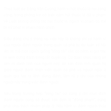
Theo luật sư Đặng Văn Cường, hành vi hút thuốc lá nơi công
cộng, trong phòng kín có biển cấm hút thuốc lá đã vi phạm
về Luật phòng chống tác hại thuốc lá, người vi phạm có thể
bị xử phạt vi phạm hành chính.
Điều đáng chú ý trong vụ việc này là không chỉ có hành vi
của người đánh người trong quán cà phê bị dư luận xã hội
lên án mà một người giống “tổng tài” còn có hành vi giơ tay,
ra lệnh dừng đánh trông rất quyền uy. Cơ quan chức năng sẽ
làm rõ danh tính của người này, sẽ xác định mối quan hệ
giữa người đánh nhân viên quán cà phê và người ngồi ở
quán giơ tay ra lệnh dừng đánh, làm rõ ý chí của những
người này trong việc đánh người.
Nếu trong trường hợp “tổng tài” có cùng ý chí mục đích
đánh người cũng sẽ được xác định là “đồng phạm”, cũng
phải chịu trách nhiệm pháp lý. Nếu hành vi đánh người thỏa