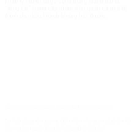
pháp lý người được cộng đồng mạng gọi là
“tổng tài” trong clip nhân viên quán cà phê bị
đánh do nhắc khách không hút thuốc.
Hình ảnh ghi lại người đàn ông đánh nam nhân viên.
Dư luận đang xôn xao vụ đánh nhân viên quán cà phê ở Hà
Nội – nhóm người “tổng tài” sẽ bị xử lý thế nào?