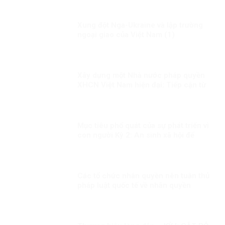
Xung đột Nga-Ukraine và lập trường
ngoại giao của Việt Nam (1)
Xây dựng một Nhà nước pháp quyền
XHCN Việt Nam hiện đại: Tiếp cận từ
quyền con người
Mục tiêu phổ quát của sự phát triển vì
con người Kỳ 2: An sinh xã hội để
người dân đều được hưởng thụ công
bằng
Các tổ chức nhân quyền nên tuân thủ
pháp luật quốc tế về nhân quyền