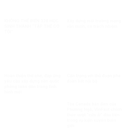
KHÔNG THỂ BIẾN 328 HỌC
Xây dựng môi trường mạng
SINH THÀNH “TẬP THỂ CÓ
văn minh, có trách nhiệm
TỘI”
Hoàn thiện thể chế, đáp ứng
Cẩn trọng với thủ đoạn phá
yêu cầu xây dựng nền quốc
đoàn kết nội bộ
phòng toàn dân trong tình
hình mới
Tòa Canada bác đơn của
Phương Ngô, VinFast chính
thức vượt “cửa ải” đầu tiên
trong vụ kiện xuyên biên
giới