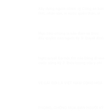
Xây dựng người chiến sỹ Công an bản
lĩnh, nhân văn, vì nước quên thân, vì
dân phục vụ
Mục tiêu chung là bảo đảm và thúc
đẩy quyền con người Kỳ 3: Quyết định
sáng suốt
Nghị quyết Đại hội XIII của Đảng đi vào
cuộc sống Kỳ 3: Biểu tượng của ý chí
Việt Nam trong thời đại mới
VỀ CÁI GỌI LÀ VIỆT NAM CỘNG HOÀ
PHÒNG, CHỐNG MUA BÁN NGƯỜI KỲ