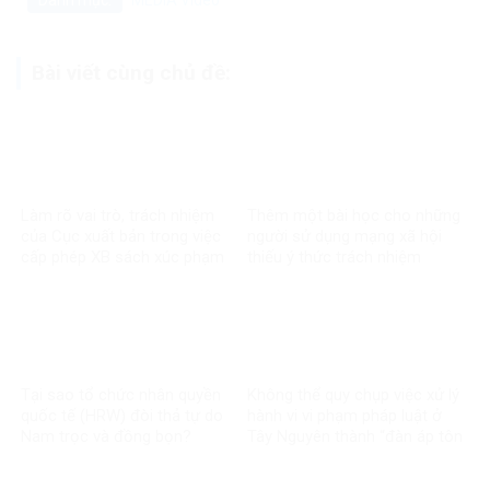
Bài viết cùng chủ đề:
Làm rõ vai trò, trách nhiệm
Thêm một bài học cho những
của Cục xuất bản trong việc
người sử dụng mạng xã hội
cấp phép XB sách xúc phạm
thiếu ý thức trách nhiệm
CT Hồ Chí Minh
Tại sao tổ chức nhân quyền
Không thể quy chụp việc xử lý
quốc tế (HRW) đòi thả tự do
hành vi vi phạm pháp luật ở
Nam trọc và đồng bọn?
Tây Nguyên thành “đàn áp tôn
giáo