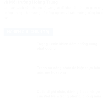
và Môi trường Hoàng Trung
Cơ quan Cảnh sát điều tra Bộ Công an đã khởi tố, bắt tạm giam ông
Hoàng Trung, Thứ trưởng Bộ Nông nghiệp và Môi trường, cùng ba bị
can...
NGHIÊN CỨU CHÍNH TRỊ
Tượng Lênin khiến đám chống cộng
phát cuồng.
Tranh cử công chức để hiện thực hóa
giấc mơ hóa rồng
Quốc tế ghi nhận, đánh giá cao nỗ lực
của Việt Nam trong phòng, chống mua
bán người.