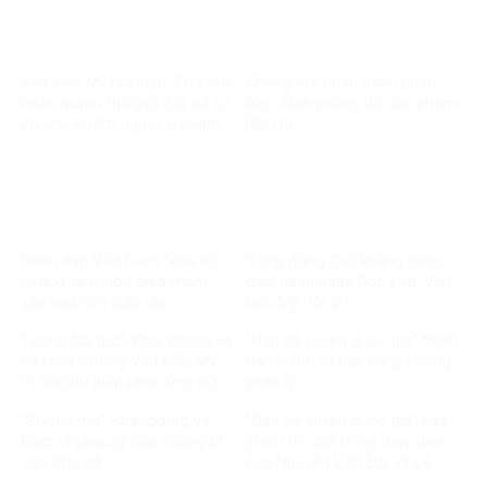
Việt kiều Mỹ hội luận: Tổ chức
Không thể nhân danh phản
nhân quyền thế giới đòi trả tự
biện, khai phóng để xúc phạm
do cho nhóm người vi phạm
lãnh tụ
pháp luật?
Nhân dân Việt Nam “khai tử”
Cộng đồng Cali không được
những kẻ muốn gieo mầm
diễu hành ngày Độc Lập, Việt
xấu vào nền giáo dục
kiều Mỹ nói gì?
Tượng Nữ thần Khai phóng và
“Đàn áp xuyên quốc gia” Nhãn
bà Hiệu trưởng Việt kiều Mỹ.
dán chính trị hay bằng chứng
Vì sao dư luận phản ứng dữ
pháp lý
dội?
“Sương mù“ Strasbourg và
“Đàn áp xuyên quốc gia” hay
thực tế pháp lý của những bị
chiêu trò đổi trắng thay đen
can trốn nã
của Nguyễn Văn Đài và Lê
Trung Khoa?