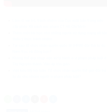
Làm rõ vai trò, trách nhiệm của Cục xuất bản trong việc
cấp phép XB sách xúc phạm CT Hồ Chí Minh
Thêm một bài học cho những người sử dụng mạng xã hội
thiếu ý thức trách nhiệm
Tại sao tổ chức nhân quyền quốc tế (HRW) đòi thả tự do
Nam trọc và đồng bọn?
Không thể quy chụp việc xử lý hành vi vi phạm pháp luật ở
Tây Nguyên thành “đàn áp tôn giáo
Việt kiều Mỹ hội luận: Tổ chức nhân quyền thế giới đòi trả
tự do cho nhóm người vi phạm pháp luật?
Danh mục:
MEDIA
Video