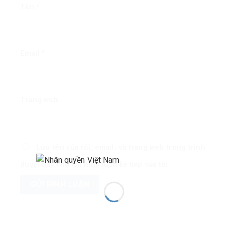
Tên
*
Email
*
Trang web
Lưu tên của tôi, email, và trang web trong trình
duyệt này cho lần bình luận kế tiếp của tôi.