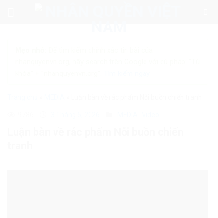
Skip
to
content
Mẹo nhỏ:
Để tìm kiếm chính xác tin bài của
nhanquyenvn.org, hãy search trên Google với cú pháp: "Từ
khóa" + "nhanquyenvn.org".
Tìm kiếm ngay
Trang chủ
»
MEDIA
»
Luận bàn về rác phẩm Nỗi buồn chiến tranh
9786
3 Tháng 5, 2026
MEDIA
Video
Luận bàn về rác phẩm Nỗi buồn chiến
tranh