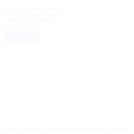
“Phong trào dân chủ hóa
Việt Nam” – Luận điệu cũ kỹ
nhằm xuyên tạc bản chất
dân chủ của Đảng
PHÁP LUẬT
PHÁP LUẬT PHÁP LUẬT VIỆT NAM
Khởi tố, bắt tạm giam Thứ trưởng Bộ Nông nghiệp