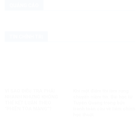
QUẢNG CÁO
TIN CHÍNH TRỊ
VÌ SAO ĐIỀU TRA PHẢI
Khi một điểm thi làm rung
NHANH NHƯNG KHÔNG
chuyển niềm tin: Bài học từ
THỂ KẾT LUẬN THEO
Tuyên Quang trong bức
“PHIÊN TÒA MẠNG”?
tranh toàn cầu về liêm chính
học thuật