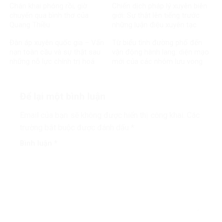
Chán khai phóng rồi, giờ
Chiến dịch pháp lý xuyên biên
chuyển qua bình thơ của
giới: Sự thật lên tiếng trước
Quang Thiều
những luận điệu xuyên tạc
Đàn áp xuyên quốc gia – Vấn
Từ biểu tình đường phố đến
nạn toàn cầu và sự thật sau
vận động hành lang: diện mạo
những nỗ lực chính trị hoá
mới của các nhóm lưu vong
vấn đề Việt Nam
chống Việt Nam
Để lại một bình luận
Email của bạn sẽ không được hiển thị công khai.
Các
trường bắt buộc được đánh dấu
*
Bình luận
*