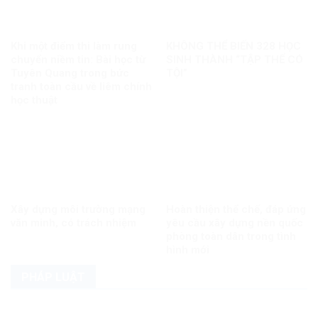
Khi một điểm thi làm rung
KHÔNG THỂ BIẾN 328 HỌC
chuyển niềm tin: Bài học từ
SINH THÀNH “TẬP THỂ CÓ
Tuyên Quang trong bức
TỘI”
tranh toàn cầu về liêm chính
học thuật
Xây dựng môi trường mạng
Hoàn thiện thể chế, đáp ứng
văn minh, có trách nhiệm
yêu cầu xây dựng nền quốc
phòng toàn dân trong tình
hình mới
PHÁP LUẬT