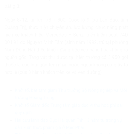
bắt giữ.
Ngày 8/12, tại km 78 + 800, Quốc lộ 9 (xã Lao Bảo, tỉnh
Quảng Trị), thực hiện chuyên án, lực lượng chức năng phát
hiện xe khách hiệu Mercedes – Benz, biển kiểm soát 74D
001.91 do Nguyễn Minh Tâm (sinh năm 1992, trú tại phường
Nam Đông Hà) điều khiển, đang bốc xếp hàng hóa không rõ
nguồn gốc. Tang vật thu được tại hiện trường có 3.950 gói
thuốc lá các loại gắn tem nhãn nước ngoài không có giấy tờ
hợp lệ (của 3 hành khách trên xe và ven đường).
Khởi tố, bắt tạm giam Thứ trưởng Bộ Nông nghiệp và Môi
trường Hoàng Trung
Khởi tố Giám đốc Trung tâm giáo dục vì thu học phí sai
quy định
Hai cựu lãnh đạo Cục Hải quan lĩnh 13 năm tù trong vụ
sản xuất thực phẩm giả ở MediPhar