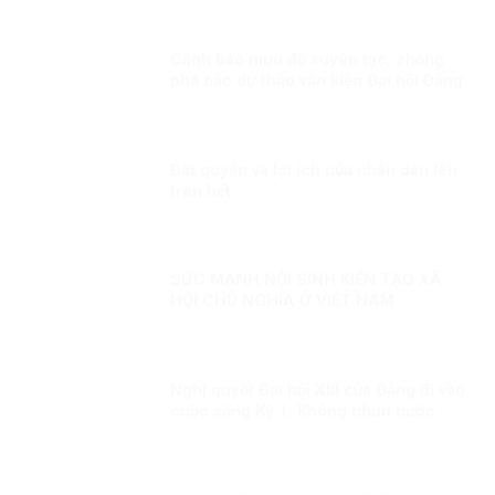
Cảnh báo mưu đồ xuyên tạc, chống
phá các dự thảo văn kiện Đại hội Đảng
Đặt quyền và lợi ích của nhân dân lên
trên hết
SỨC MẠNH NỘI SINH KIẾN TẠO XÃ
HỘI CHỦ NGHĨA Ở VIỆT NAM
Nghị quyết Đại hội XIII của Đảng đi vào
cuộc sống Kỳ 1: Không chùn bước
trước khó khăn, khi có dịch mọi người
dân đều là chiến sĩ