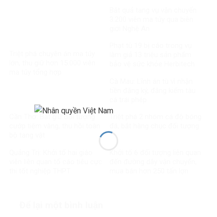
Bắt quả tang vụ vận chuyển
3.200 viên ma túy qua biên
giới Nghệ An
Phạt tù 19 bị cáo trong vụ
Triệt phá chuyên án ma túy
làm giả 13 triệu sản phẩm
lớn, thu giữ hơn 15.000 viên
bảo vệ sức khỏe Herbitech
ma túy tổng hợp
Cà Mau: Lĩnh án tù vì nhận
tiền đăng ký, đăng kiểm tàu
cá trái phép
Cần Thơ: Bắt giữ đối tượng
Triệt phá 2 nhóm cá độ bóng
cướp tiệm vàng, thu hồi toàn
đá, bắt hàng chục đối tượng
bộ tang vật
Quảng Trị: Khởi tố hai giáo
Khởi tố 6 đối tượng liên quan
viên liên quan tố cáo tiêu cực
đến đường dây vận chuyển,
thi tốt nghiệp THPT
mua bán hơn 250 tấn lợn
bệnh
Để lại một bình luận