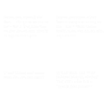
Quyền con người ở Việt
Quyền con người ở Việt
Nam – Vàng thật không sợ
Nam – Vàng thật không sợ
lửa – Bài 2: Việt Nam thực
lửa – Bài 1: Minh chứng
thi các chuẩn mực quốc tế
khách quan bác bỏ mọi luận
về quyền con người
điệu sai trái
Vì một không gian mạng
VÌ SAO ĐIỀU TRA PHẢI
nhân văn cho mỗi người
NHANH NHƯNG KHÔNG
THỂ KẾT LUẬN THEO
“PHIÊN TÒA MẠNG”?