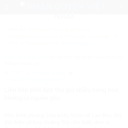
Skip
to
content
Mẹo nhỏ:
Để tìm kiếm chính xác tin bài của
nhanquyenvn.org, hãy search trên Google với cú pháp: "Từ
khóa" + "nhanquyenvn.org".
Tìm kiếm ngay
Trang chủ
»
Pháp luật
»
Liên tiếp phối hợp thu giữ nhiều hàng hóa
không rõ nguồn gốc
18365
10 Tháng 12, 2025
Pháp luật
Pháp luật Việt Nam
Liên tiếp phối hợp thu giữ nhiều hàng hóa
không rõ nguồn gốc
Đồn Biên phòng Cửa khẩu Quốc tế Lao Bảo (Bộ
đội Biên phòng Quảng Trị) cho biết, đơn vị