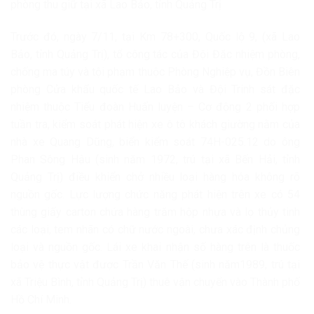
phòng thu giữ tại xã Lao Bảo, tỉnh Quảng Trị
Trước đó, ngày 7/11, tại Km 78+300, Quốc lộ 9, (xã Lao
Bảo, tỉnh Quảng Trị), tổ công tác của Đội Đặc nhiệm phòng,
chống ma túy và tội phạm thuộc Phòng Nghiệp vụ, Đồn Biên
phòng Cửa khẩu quốc tế Lao Bảo và Đội Trinh sát đặc
nhiệm thuộc Tiểu đoàn Huấn luyện – Cơ động 2 phối hợp
tuần tra, kiểm soát phát hiện xe ô tô khách giường nằm của
nhà xe Quang Dũng, biển kiểm soát 74H-025.12 do ông
Phan Sông Hậu (sinh năm 1972, trú tại xã Bến Hải, tỉnh
Quảng Trị) điều khiển chở nhiều loại hàng hóa không rõ
nguồn gốc. Lực lượng chức năng phát hiện trên xe có 54
thùng giấy carton chứa hàng trăm hộp nhựa và lọ thủy tinh
các loại, tem nhãn có chữ nước ngoài, chưa xác định chủng
loại và nguồn gốc. Lái xe khai nhận số hàng trên là thuốc
bảo vệ thực vật được Trần Văn Thế (sinh năm1989, trú tại
xã Triệu Bình, tỉnh Quảng Trị) thuê vận chuyển vào Thành phố
Hồ Chí Minh.