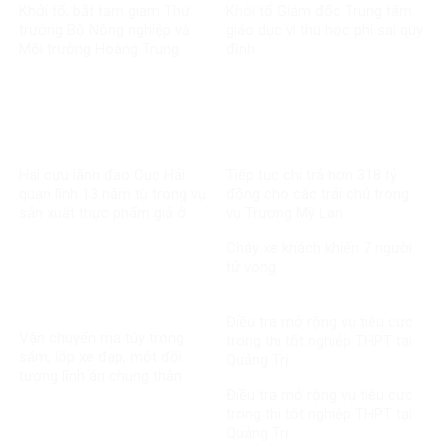
Khởi tố, bắt tạm giam Thứ
Khởi tố Giám đốc Trung tâm
trưởng Bộ Nông nghiệp và
giáo dục vì thu học phí sai quy
Môi trường Hoàng Trung
định
Hai cựu lãnh đạo Cục Hải
Tiếp tục chi trả hơn 318 tỷ
quan lĩnh 13 năm tù trong vụ
đồng cho các trái chủ trong
sản xuất thực phẩm giả ở
vụ Trương Mỹ Lan
MediPhar
Cháy xe khách khiến 7 người
tử vong​
Điều tra mở rộng vụ tiêu cực
Vận chuyển ma túy trong
trong thi tốt nghiệp THPT tại
săm, lốp xe đạp, một đối
Quảng Trị
tượng lĩnh án chung thân
Điều tra mở rộng vụ tiêu cực
trong thi tốt nghiệp THPT tại
Quảng Trị