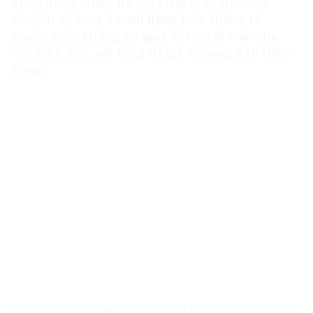
đang hoàn chỉnh hồ sơ, xử lý 3 vụ việc vận
chuyển và kinh doanh hàng hóa không rõ
nguồn gốc, không có giấy tờ hợp lệ trên khu
vực biên giới, với tổng trị giá khoảng 850 triệu
đồng.
Các đối tượng và tang vật hàng hóa không rõ nguồn gốc bị