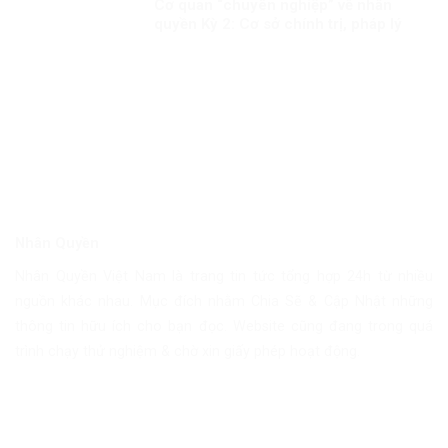
Cơ quan “chuyên nghiệp” về nhân
quyền Kỳ 2: Cơ sở chính trị, pháp lý
cho việc xây dựng CQNQQG ở Việt
Nam
Nhân Quyền
Nhân Quyền Việt Nam là trang tin tức tổng hợp 24h từ nhiều
nguồn khác nhau. Mục đích nhằm Chia Sẽ & Cập Nhật những
thông tin hữu ích cho bạn đọc. Website cũng đang trong quá
trình chạy thử nghiệm & chờ xin giấy phép hoạt động.