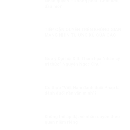
Nhân quyền – không phải “Chót lưỡi,
đầu môi”
TIẾP CẬN QUYỀN TRÊN KHÔNG GIAN
MẠNG NHÌN TỪ ỨNG XỬ CỦA CÁC
QUỐC GIA
Góp ý Đại hội XIII: Thảm họa “nhân sỹ
trí thức” Nguyễn Ngọc Chu!
Có thực “Việt Nam đánh đuổi Pháp là
đánh đuổi nền văn minh”?
Không thể áp đặt về nhân quyền theo
quan niệm riêng