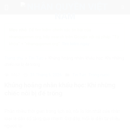
Skip
to
content
Mẹo nhỏ:
Để tìm kiếm chính xác tin bài của
nhanquyenvn.org, hãy search trên Google với cú pháp: "Từ
khóa" + "nhanquyenvn.org".
Tìm kiếm ngay
Trang chủ
»
Tin Tức
»
Khủng hoảng nhân khẩu học: Khi những
chiếc nôi bị để trống
9467
31 Tháng 5, 2026
Tin Tức
Trong nước
Khủng hoảng nhân khẩu học: Khi những
chiếc nôi bị để trống
Phần nhiều thời gian trong lịch sử, nỗi lo lớn nhất của nhân
loại là dân số tăng quá nhanh. Giờ đây, mối lo đến từ chiều
ngược lại.