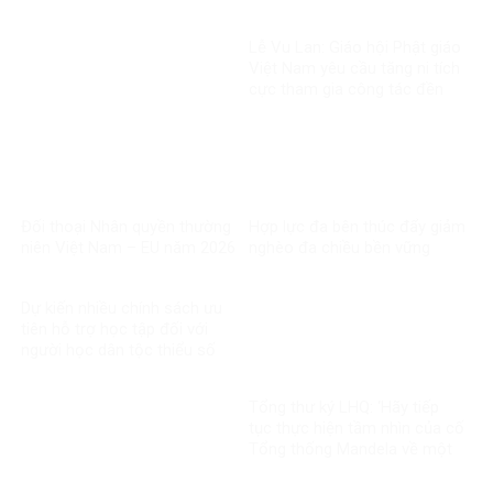
Lễ Vu Lan: Giáo hội Phật giáo
Việt Nam yêu cầu tăng ni tích
cực tham gia công tác đền
ơn đáp nghĩa
Đối thoại Nhân quyền thường
Hợp lực đa bên thúc đẩy giảm
niên Việt Nam – EU năm 2026
nghèo đa chiều bền vững
Dự kiến nhiều chính sách ưu
tiên hỗ trợ học tập đối với
người học dân tộc thiểu số
rất ít người
Tổng thư ký LHQ: ‘Hãy tiếp
tục thực hiện tầm nhìn của cố
Tổng thống Mandela về một
thế giới công bằng, toàn diện,
bình đẳng và hòa bình’