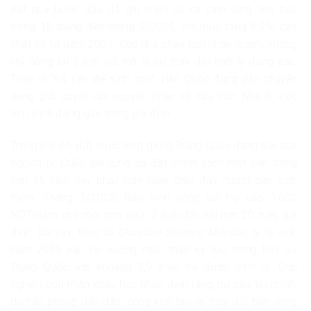
Kết quả bước đầu đã ghi nhận số ca sinh tăng liên tiếp
trong 15 tháng đến tháng 9/2025, với mức tăng 6,9%, cao
nhất kể từ năm 2007. Các nhà phân tích nhấn mạnh, không
chỉ dừng lại ở con số, mà là sự thay đổi triết lý đằng sau:
Thay vì “trả tiền để sinh con”, Hàn Quốc đang dần chuyển
sang giải quyết các nguyên nhân về cấu trúc: Nhà ở, việc
làm, bình đẳng giới trong gia đình.
Trong khi đó, đất nước láng giềng Trung Quốc đang trải qua
nghịch lý: Quốc gia từng áp đặt chính sách một con trong
hơn 35 năm nay phải loay hoay thúc đẩy người dân sinh
thêm. Tháng 7/2025, Bắc Kinh công bố trợ cấp 3.600
NDT/năm cho mỗi con dưới 3 tuổi đối với hơn 20 triệu gia
đình. Dù vậy, theo tờ
Christian Science Monitor
, tỷ lệ sinh
năm 2025 vẫn rơi xuống mức thấp kỷ lục trong lịch sử
Trung Quốc, với khoảng 7,9 triệu trẻ được sinh ra. Giới
nghiên cứu nhân khẩu học nhận định rằng trợ cấp tài chính,
dù hào phóng đến đâu, cũng khó tạo ra thay đổi bền vững