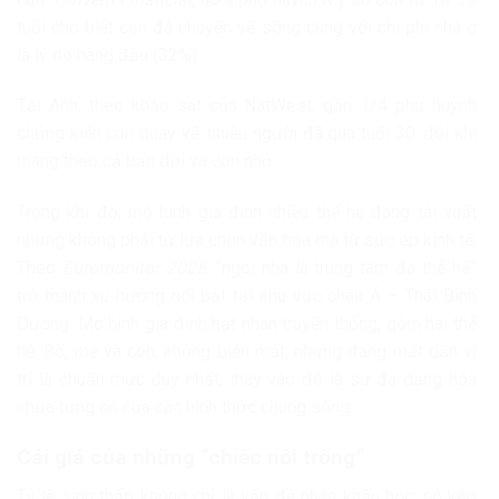
tuổi cho biết con đã chuyển về sống cùng với chi phí nhà ở
là lý do hàng đầu (32%).
Tại Anh, theo khảo sát của NatWest, gần 1/4 phụ huynh
chứng kiến con quay về, nhiều người đã qua tuổi 30, đôi khi
mang theo cả bạn đời và con nhỏ.
Trong khi đó, mô hình gia đình nhiều thế hệ đang tái xuất
nhưng không phải từ lựa chọn văn hóa mà từ sức ép kinh tế.
Theo
Euromonitor 2025
, “ngôi nhà là trung tâm đa thế hệ”
trở thành xu hướng nổi bật tại khu vực châu Á – Thái Bình
Dương. Mô hình gia đình hạt nhân truyền thống, gồm hai thế
hệ: Bố, mẹ và con, không biến mất, nhưng đang mất dần vị
trí là chuẩn mực duy nhất, thay vào đó là sự đa dạng hóa
chưa từng có của các hình thức chung sống.
Cái giá của những “chiếc nôi trống”
Tỷ lệ sinh thấp không chỉ là vấn đề nhân khẩu học, nó kéo