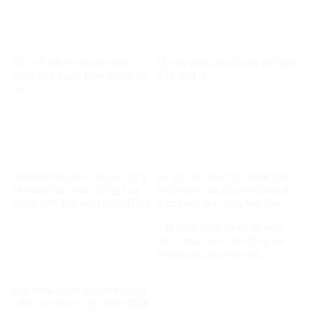
Bảo vệ trẻ em trước vòng
Quyền công dân trong thế giới
xoáy của thuật toán mạng xã
đầy chia rẽ
hội
Tình hình Sudan: 75% cơ sở y
Lễ Vu Lan: Giáo hội Phật giáo
tế khôi phục hoạt động, huy
Việt Nam yêu cầu tăng ni tích
động hơn 293 triệu USD để tái
cực tham gia công tác đền
thiết
ơn đáp nghĩa
Tây Ninh: Khởi tố vụ án nuôi
nhốt, mua bán 104 động vật
hoang dã trái pháp luật
Đối thoại Nhân quyền thường
niên Việt Nam – EU năm 2026