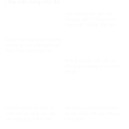
Bài viết cùng chủ đề:
Tòa Canada bác đơn của
Phương Ngô, VinFast chính
thức vượt “cửa ải” đầu tiên
trong vụ kiện xuyên biên giới
Thuật toán không biết thương
trẻ em: Vì sao nhiều quốc gia
đang tăng cường bảo vệ
người dưới 16 tuổi trên mạng
Không chỉ hạn chế, cần tạo
xã hội?
không gian mạng an toàn cho
trẻ em
Kết nối nguồn lực quốc tế
Mở rộng cơ hội tiếp cận dịch
phát triển kỹ năng, việc làm
vụ sức khỏe sinh sản cho nữ
bền vững cho thanh niên
công nhân