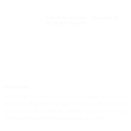
John Bellamy Foster: “Chủ nghĩa tư
bản là một căn bệnh”
Nhân Quyền
Nhân Quyền Việt Nam là trang tin tức tổng hợp 24h từ nhiều
nguồn khác nhau. Mục đích nhằm Chia Sẽ & Cập Nhật những
thông tin hữu ích cho bạn đọc. Website cũng đang trong quá
trình chạy thử nghiệm & chờ xin giấy phép hoạt động.