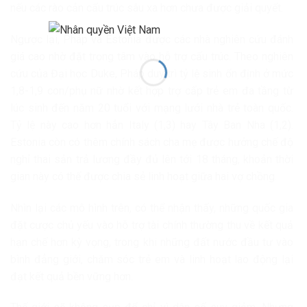
nếu các rào cản cấu trúc sâu xa hơn chưa được giải quyết.
Ngược lại, Pháp và Estonia được các nhà nghiên cứu đánh
giá cao nhờ đặt trọng tâm vào hỗ trợ cấu trúc. Theo nghiên
cứu của Đại học Duke, Pháp duy trì tỷ lệ sinh ổn định ở mức
1,8-1,9 con/phụ nữ nhờ kết hợp trợ cấp trẻ em đa tầng từ
lúc sinh đến năm 20 tuổi với mạng lưới nhà trẻ toàn quốc.
Tỷ lệ này cao hơn hẳn Italy (1,3) hay Tây Ban Nha (1,2).
Estonia còn có thêm chính sách cha mẹ được hưởng chế độ
nghỉ thai sản trả lương đầy đủ lên tới 18 tháng, khoản thời
gian này có thể được chia sẻ linh hoạt giữa hai vợ chồng.
Nhìn lại các mô hình trên, có thể nhận thấy, những quốc gia
đặt cược chủ yếu vào hỗ trợ tài chính thường thu về kết quả
hạn chế hơn kỳ vọng, trong khi những đất nước đầu tư vào
bình đẳng giới, chăm sóc trẻ em và linh hoạt lao động lại
đạt kết quả bền vững hơn.