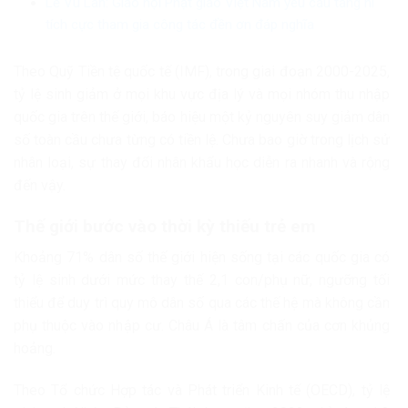
Lễ Vu Lan: Giáo hội Phật giáo Việt Nam yêu cầu tăng ni
tích cực tham gia công tác đền ơn đáp nghĩa
Theo Quỹ Tiền tệ quốc tế (IMF), trong giai đoạn 2000-2025,
tỷ lệ sinh giảm ở mọi khu vực địa lý và mọi nhóm thu nhập
quốc gia trên thế giới, báo hiệu một kỷ nguyên suy giảm dân
số toàn cầu chưa từng có tiền lệ. Chưa bao giờ trong lịch sử
nhân loại, sự thay đổi nhân khẩu học diễn ra nhanh và rộng
đến vậy.
Thế giới bước vào thời kỳ thiếu trẻ em
Khoảng 71% dân số thế giới hiện sống tại các quốc gia có
tỷ lệ sinh dưới mức thay thế 2,1 con/phụ nữ, ngưỡng tối
thiểu để duy trì quy mô dân số qua các thế hệ mà không cần
phụ thuộc vào nhập cư. Châu Á là tâm chấn của cơn khủng
hoảng.
Theo Tổ chức Hợp tác và Phát triển Kinh tế (OECD), tỷ lệ