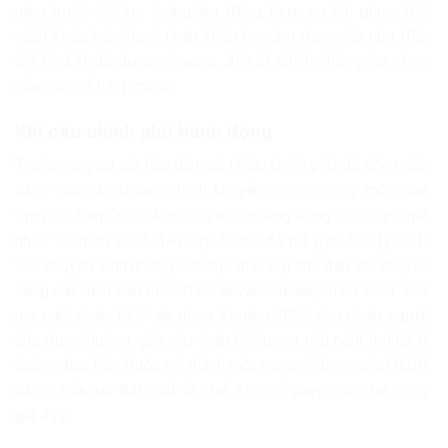
năm trước khi lực lượng lao động thực sự hồi phục. Nói
cách khác, bức tranh nhân khẩu học ảm đạm của nửa đầu
thế kỷ XXI đã được vẽ xong, đến từ chính những lựa chọn
của các thế hệ đi trước.
Khi các chính phủ hành động
Trước nguy cơ già hóa dân số, nhiều chính phủ đã dốc ngân
sách vào các chương trình khuyến sinh với quy mô chưa
từng có. Hàn Quốc là quốc gia có những động thái mạnh mẽ
nhất. Từ năm 2006 đến nay, Seoul đã rót gần 300 tỷ USD
vào khuyến sinh nhưng liên tục thất bại cho đến khi chuyển
sang cải cách cấu trúc. Theo tờ
Newsweek
, chính sách “cha
mẹ nghỉ phép 6+6” áp dụng từ năm 2025 cho phép người
cha được hưởng gần như toàn bộ lương nếu nghỉ ít nhất 6
tháng, đưa Hàn Quốc trở thành một trong những nước OECD
dành nhiều ưu đãi nhất về chế độ nghỉ phép cho cha trong
gia đình.