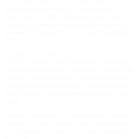
sinh tại Nhật Bản và Thái Lan năm 2023 chỉ đạt 1,2
con/phụ nữ, trong khi Trung Quốc và Singapore ở mức 1,0.
Theo số liệu của OECD, Việt Nam ghi nhận tỷ lệ sinh 1,9
con/phụ nữ, dù vẫn dưới ngưỡng thay thế nhưng còn cách
xa những tỷ lệ đáng báo động
mà các nước láng giềng đang
đối mặt.
Hàn Quốc là trường hợp đáng chú ý nhất: Tỷ lệ sinh chỉ còn
0,721 vào năm 2023, thấp nhất toàn cầu, khiến quốc gia
Đông Bắc Á này từng phải tuyên bố “tình trạng khẩn cấp
quốc gia”. Với tỷ lệ đó, ước tính cứ 100 người Hàn Quốc thế
hệ này chỉ sinh ra khoảng 36 đứa trẻ, tức là dân số sẽ mất
gần 2/3 chỉ qua hai thế hệ nếu không có lượng dân nhập cư
bù đắp.
Theo IMF, trong 25 năm tới, Trung Quốc sẽ ghi nhận số dân
sụt giảm lớn nhất với 155,8 triệu người, tiếp theo là Nhật
Bản 18 triệu, Nga 7,9 triệu, Italy 7,3 triệu và Hàn Quốc 6,5
triệu người.