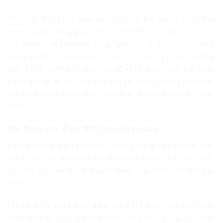
Theo UNFPA, hàng triệu người không thể có số con mình
mong muốn không phải vì họ từ chối làm cha mẹ, mà vì các
rào cản kinh tế và xã hội đang ngăn cản họ. Hơn một nửa số
người được hỏi cho biết các rào cản tài chính ảnh hưởng
đến quyết định sinh con. Sự cô đơn, tình trạng bất bình
đẳng giới và áp lực nuôi dạy con cái không tương xứng đặt
lên vai phụ nữ cũng được xác định là những nguyên nhân
chính.
Mô hình gia đình thời khủng hoảng
Khủng hoảng nhân khẩu học không chỉ là câu chuyện của
những con số. Nó đang âm thầm phá vỡ từ bên trong một
cấu trúc mà loài người duy trì hàng ngàn năm: Mô hình gia
đình.
Hộ gia đình một người đang trở thành hình thức phổ biến
nhất tại nhiều quốc gia phát triển. Theo số liệu của Bộ Phúc