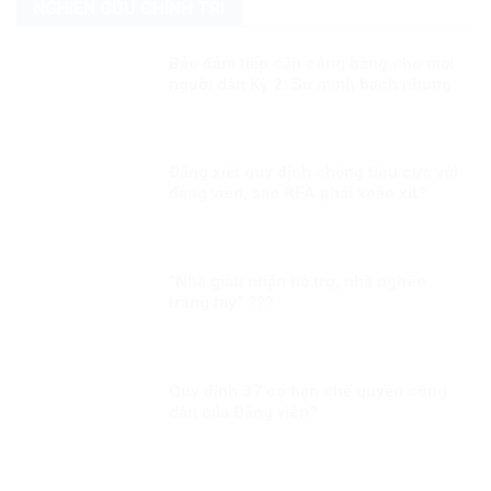
NGHIÊN CỨU CHÍNH TRỊ
Bảo đảm tiếp cận công bằng cho mọi
người dân Kỳ 2: Sự minh bạch nhưng
linh hoạt trong công tác tiêm chủng
Đảng xiết quy định chống tiêu cực với
đảng viên, sao RFA phải xoắn xít?
“Nhà giàu nhận hỗ trợ, nhà nghèo
trắng tay” ???
Quy định 37 có hạn chế quyền công
dân của Đảng viên?