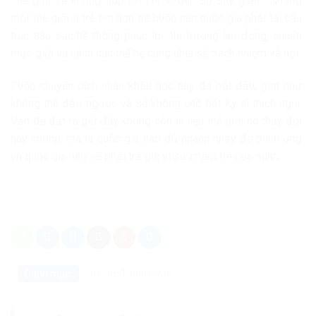
Thế giới sẽ không sụp đổ chỉ vì dân số suy giảm. Nhưng
một thế giới ít trẻ em hơn sẽ buộc các quốc gia phải tái cấu
trúc sâu sắc hệ thống phúc lợi, thị trường lao động, chuẩn
mực giới và cách các thế hệ cùng chia sẻ trách nhiệm xã hội.
Cuộc chuyển dịch nhân khẩu học này đã bắt đầu, gần như
không thể đảo ngược và sẽ không chờ bất kỳ ai thích nghi.
Vấn đề đặt ra giờ đây không còn là liệu thế giới có thay đổi
hay không, mà là quốc gia nào đủ nhanh nhạy để thích ứng
và quốc gia nào sẽ phải trả giá vì sự chậm trễ của mình.
Danh mục:
Tin Tức
Trong nước