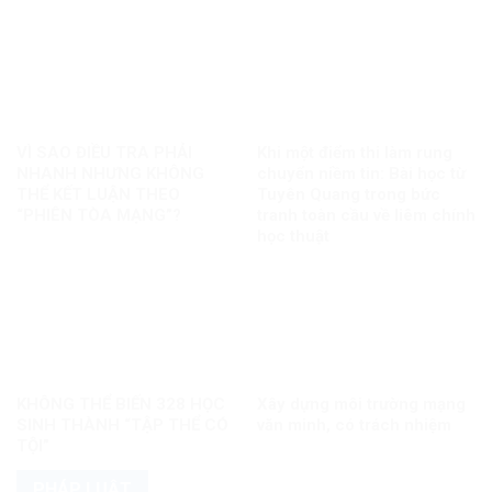
VÌ SAO ĐIỀU TRA PHẢI
Khi một điểm thi làm rung
NHANH NHƯNG KHÔNG
chuyển niềm tin: Bài học từ
THỂ KẾT LUẬN THEO
Tuyên Quang trong bức
“PHIÊN TÒA MẠNG”?
tranh toàn cầu về liêm chính
học thuật
KHÔNG THỂ BIẾN 328 HỌC
Xây dựng môi trường mạng
SINH THÀNH “TẬP THỂ CÓ
văn minh, có trách nhiệm
TỘI”
PHÁP LUẬT