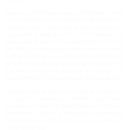
Ngược lại, châu Phi là châu lục duy nhất ghi nhận tỷ lệ sinh
trên mức thay thế, ở mức 4,0 con/phụ nữ, gần gấp đôi mức
trung bình toàn cầu. Trong khi dân số ở nơi khác đang bị thu
hẹp, theo IMF, tỷ trọng dân số của châu Phi trong toàn cầu
được dự báo sẽ tăng từ 19% vào năm 2025 lên 26% vào
năm 2050, đặt ra những câu hỏi hoàn toàn mới về cán cân
quyền lực, dòng chảy di cư và kiến trúc nền kinh tế toàn cầu
thế kỷ XXI. Tuy nhiên, theo Trung tâm nghiên cứu Pew (Mỹ),
tỷ lệ sinh của lục địa này đã giảm từ 6,5 vào năm 1950
xuống 4,0 hiện nay và xu hướng thu hẹp vẫn đang tiếp diễn.
Vậy nguyên nhân tại đâu? Báo cáo Dân số thế giới 2025
của Quỹ Dân số Liên hợp quốc (UNFPA), công bố tháng 6
năm ngoái với tựa đề
Cuộc khủng hoảng sinh đẻ thực sự
,
phần nào đưa ra câu trả lời. Báo cáo được xây dựng dựa
trên khảo sát hơn 14.000 người tại 14 quốc gia, chiếm hơn
1/3 dân số toàn cầu.