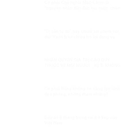
Có phải Chủ nghĩa Mác-Lênin là
“nguyên nhân dẫn đến hai cuộc chiến
tranh với Pháp và Mỹ”!?!
“Di sản tự do” hay chuỗi sai phạm nối
dài: Vạch trần chiêu trò lợi dụng vụ
việc Trịnh Bá Phương và gia đình
Dương Nội
NHÂN QUYỀN GIÁ TRỊ CAO QUÝ
THUỘC VỀ MỌI NGƯỜI Kỳ 3: KHÔNG
THỂ XUYÊN TẠC SỰ THẬT
Có phải Đảng không có năng lực lãnh
đạo phòng, chống tham nhũng?
Dấu ấn 8 tháng trong vai trò kép của
Việt Nam