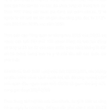
theo già hóa dân số với tốc độ chưa từng có trong lịch sử.
Theo IMF, trong các quốc gia đang sụt giảm dân số, tỷ lệ
người từ 65 tuổi trở lên sẽ gần như tăng gấp đôi, từ 17,3%
năm 2025 lên 30,9% vào năm 2050.
Theo báo cáo Tổng quan về lương hưu 2025 của OECD, số
người cao tuổi trên mỗi 100 người trong độ tuổi lao động
sẽ tăng từ 33 lên 52 vào năm 2050, gánh nặng khổng lồ đặt
lên hệ thống lương hưu và y tế của hầu hết các quốc gia
phát triển.
Về kinh tế, theo Triển vọng việc làm OECD 2025, nếu không
có điều chỉnh chính sách quyết liệt, tốc độ tăng trưởng GDP
bình quân đầu người toàn khối OECD sẽ giảm khoảng 40%
trong giai đoạn 2024-2060.
Theo Trung tâm nghiên cứu CaixaBank, dù tỷ lệ sinh có tăng
trở lại ngay từ hôm nay, thế giới vẫn phải chờ ít nhất 20-25