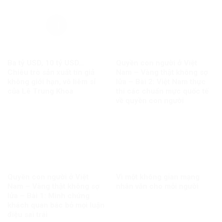
Ba tỷ USD, 10 tỷ USD…
Quyền con người ở Việt
Chiêu trò sản xuất tin giả
Nam – Vàng thật không sợ
không giới hạn, vô liêm sỉ
lửa – Bài 2: Việt Nam thực
của Lê Trung Khoa
thi các chuẩn mực quốc tế
về quyền con người
Quyền con người ở Việt
Vì một không gian mạng
Nam – Vàng thật không sợ
nhân văn cho mỗi người
lửa – Bài 1: Minh chứng
khách quan bác bỏ mọi luận
điệu sai trái