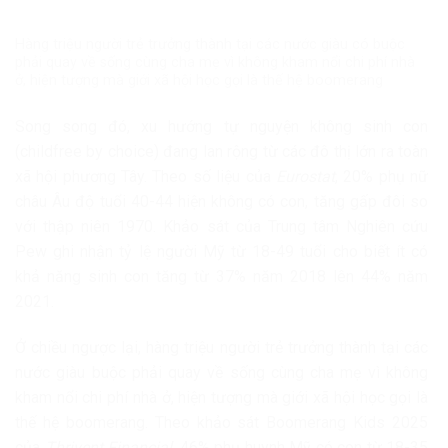
Hàng triệu người trẻ trưởng thành tại các nước giàu có buộc
phải quay về sống cùng cha mẹ vì không kham nổi chi phí nhà
ở, hiện tượng mà giới xã hội học gọi là thế hệ boomerang
Song song đó, xu hướng tự nguyện không sinh con
(childfree by choice) đang lan rộng từ các đô thị lớn ra toàn
xã hội phương Tây. Theo số liệu của
Eurostat
, 20% phụ nữ
châu Âu độ tuổi 40-44 hiện không có con, tăng gấp đôi so
với thập niên 1970. Khảo sát của Trung tâm Nghiên cứu
Pew ghi nhận tỷ lệ người Mỹ từ 18-49 tuổi cho biết ít có
khả năng sinh con tăng từ 37% năm 2018 lên 44% năm
2021.
Ở chiều ngược lại, hàng triệu người trẻ trưởng thành tại các
nước giàu buộc phải quay về sống cùng cha mẹ vì không
kham nổi chi phí nhà ở, hiện tượng mà giới xã hội học gọi là
thế hệ boomerang. Theo khảo sát Boomerang Kids 2025
của
Thrivent Financial
, 46% phụ huynh Mỹ có con từ 18-35