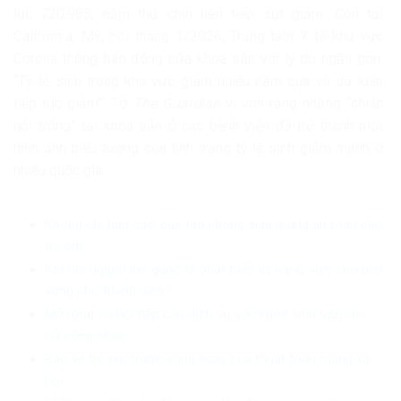
lục 720.988, năm thứ chín liên tiếp sụt giảm. Còn tại
California, Mỹ, hồi tháng 1/2026, Trung tâm Y tế khu vực
Corona thông báo đóng cửa khoa sản với lý do ngắn gọn:
“Tỷ lệ sinh trong khu vực giảm nhiều năm qua và dự kiến
tiếp tục giảm”. Tờ
The Guardian
ví von rằng những “chiếc
nôi trống” tại khoa sản ở các bệnh viện đã trở thành một
hình ảnh biểu tượng của tình trạng tỷ lệ sinh giảm mạnh ở
nhiều quốc gia.
Không chỉ hạn chế, cần tạo không gian mạng an toàn cho
trẻ em
Kết nối nguồn lực quốc tế phát triển kỹ năng, việc làm bền
vững cho thanh niên
Mở rộng cơ hội tiếp cận dịch vụ sức khỏe sinh sản cho
nữ công nhân
Bảo vệ trẻ em trước vòng xoáy của thuật toán mạng xã
hội