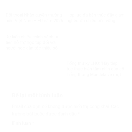
Đối thoại Nhân quyền thường
Hợp lực đa bên thúc đẩy giảm
niên Việt Nam – EU năm 2026
nghèo đa chiều bền vững
Dự kiến nhiều chính sách ưu
tiên hỗ trợ học tập đối với
người học dân tộc thiểu số
rất ít người
Tổng thư ký LHQ: ‘Hãy tiếp
tục thực hiện tầm nhìn của cố
Tổng thống Mandela về một
thế giới công bằng, toàn diện,
bình đẳng và hòa bình’
Để lại một bình luận
Email của bạn sẽ không được hiển thị công khai.
Các
trường bắt buộc được đánh dấu
*
Bình luận
*