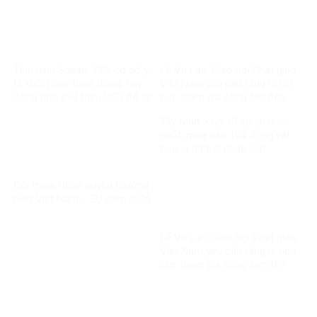
Tình hình Sudan: 75% cơ sở y
Lễ Vu Lan: Giáo hội Phật giáo
tế khôi phục hoạt động, huy
Việt Nam yêu cầu tăng ni tích
động hơn 293 triệu USD để tái
cực tham gia công tác đền
thiết
ơn đáp nghĩa
Tây Ninh: Khởi tố vụ án nuôi
nhốt, mua bán 104 động vật
hoang dã trái pháp luật
Đối thoại Nhân quyền thường
niên Việt Nam – EU năm 2026
Lễ Vu Lan: Giáo hội Phật giáo
Việt Nam yêu cầu tăng ni tích
cực tham gia công tác đền
ơn đáp nghĩa