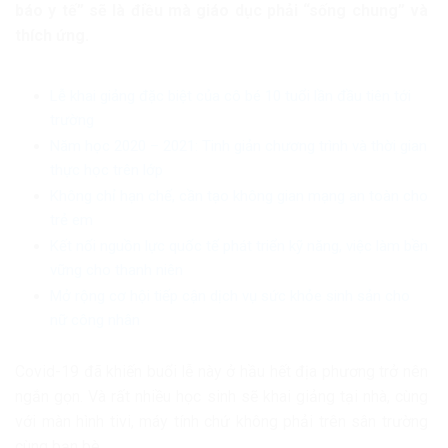
báo y tế” sẽ là điều mà giáo dục phải “sống chung” và
thích ứng.
Lễ khai giảng đặc biệt của cô bé 10 tuổi lần đầu tiên tới
trường
Năm học 2020 – 2021: Tinh giản chương trình và thời gian
thực học trên lớp
Không chỉ hạn chế, cần tạo không gian mạng an toàn cho
trẻ em
Kết nối nguồn lực quốc tế phát triển kỹ năng, việc làm bền
vững cho thanh niên
Mở rộng cơ hội tiếp cận dịch vụ sức khỏe sinh sản cho
nữ công nhân
Covid-19 đã khiến buổi lễ này ở hầu hết địa phương trở nên
ngắn gọn. Và rất nhiều học sinh sẽ khai giảng tại nhà, cùng
với màn hình tivi, máy tính chứ không phải trên sân trường
cùng bạn bè.