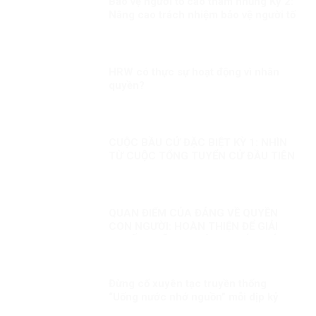
Bảo vệ người tố cáo tham nhũng Kỳ 2:
Nâng cao trách nhiệm bảo vệ người tố
cáo tham nhũng
HRW có thực sự hoạt động vì nhân
quyền?
CUỘC BẦU CỬ ĐẶC BIỆT KỲ 1: NHÌN
TỪ CUỘC TỔNG TUYỂN CỬ ĐẦU TIÊN
QUAN ĐIỂM CỦA ĐẢNG VỀ QUYỀN
CON NGƯỜI: HOÀN THIỆN ĐỂ GIẢI
QUYẾT NHỮNG THÁCH THỨC MỚI
Đừng cố xuyên tạc truyền thống
“Uống nước nhớ nguồn” mỗi dịp kỷ
niệm Ngày Thương binh liệt sĩ!