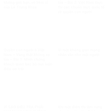
không giới hạn, vô liêm sỉ
lửa – Bài 2: Việt Nam thực
của Lê Trung Khoa
thi các chuẩn mực quốc tế
về quyền con người
Quyền con người ở Việt
Vì một không gian mạng
Nam – Vàng thật không sợ
nhân văn cho mỗi người
lửa – Bài 1: Minh chứng
khách quan bác bỏ mọi luận
điệu sai trái
VÌ SAO ĐIỀU TRA PHẢI
Khi một điểm thi làm rung