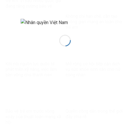
trẻ em: Vì sao nhiều quốc gia
đang tăng cường bảo vệ
người dưới 16 tuổi trên mạng
Không chỉ hạn chế, cần tạo
xã hội?
không gian mạng an toàn cho
trẻ em
Kết nối nguồn lực quốc tế
Mở rộng cơ hội tiếp cận dịch
phát triển kỹ năng, việc làm
vụ sức khỏe sinh sản cho nữ
bền vững cho thanh niên
công nhân
Bảo vệ trẻ em trước vòng
Quyền công dân trong thế giới
xoáy của thuật toán mạng xã
đầy chia rẽ
hội