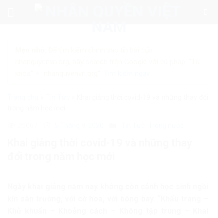
Skip
to
content
Mẹo nhỏ:
Để tìm kiếm chính xác tin bài của
nhanquyenvn.org, hãy search trên Google với cú pháp: "Từ
khóa" + "nhanquyenvn.org".
Tìm kiếm ngay
Trang chủ
»
Tin Tức
»
Khai giảng thời covid-19 và những thay đổi
trong năm học mới
25067
5 Tháng 9, 2020
Tin Tức
Trong nước
Khai giảng thời covid-19 và những thay
đổi trong năm học mới
Ngày khai giảng năm nay không còn cảnh học sinh ngồi
kín sân trường, với cờ hoa, với bóng bay. “Khẩu trang –
Khử khuẩn – Khoảng cách – Không tập trung – Khai