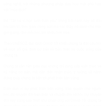
công nghệ, với những phương pháp dạy học mới phù hợp
với “mùa dịch”.
Để “Tất cả vì học sinh thân yêu” trong bối cảnh này sẽ đòi
hỏi tâm trí, thời gian, công sức mà các thầy cô dành cho mỗi
giờ giảng, cho mỗi học trò nhiều hơn nữa.
Theo UNESCO, đại dịch Covid-19 khiến chúng ta đặt câu hỏi
về một số giả định cơ bản về bản thân và cuộc sống của
chúng ta.
Chúng ta cần nền giáo dục không chỉ cung cấp kiến thức và
kỹ năng cơ bản, mà dẫn đến nhận thức, ý tưởng và hành
động giúp chúng ta tiến tới phát triển bền vững.
Giáo dục vì sự phát triển bền vững, trao quyền cho người
học để chuyển đổi bản thân và chuyển đổi xã hội. Sự chuyển
đổi này cũng cấp thiết như phản ứng với Covid-19, chúng ta