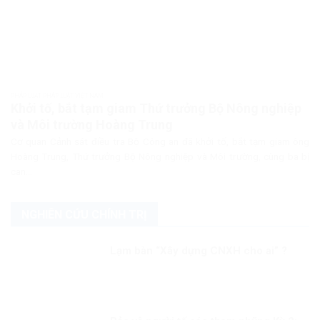
PHÁP LUẬT PHÁP LUẬT VIỆT NAM
Khởi tố, bắt tạm giam Thứ trưởng Bộ Nông nghiệp
và Môi trường Hoàng Trung
Cơ quan Cảnh sát điều tra Bộ Công an đã khởi tố, bắt tạm giam ông
Hoàng Trung, Thứ trưởng Bộ Nông nghiệp và Môi trường, cùng ba bị
can...
NGHIÊN CỨU CHÍNH TRỊ
Lạm bàn “Xây dựng CNXH cho ai” ?