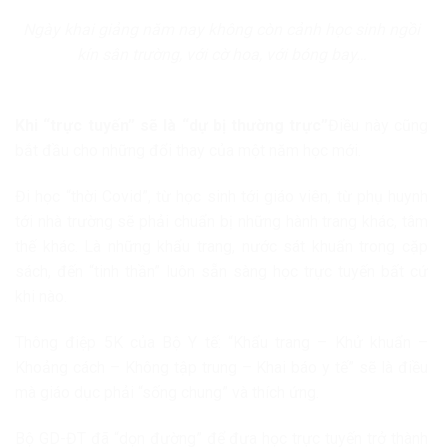
Ngày khai giảng năm nay không còn cảnh học sinh ngồi
kín sân trường, với cờ hoa, với bóng bay…
Khi “trực tuyến” sẽ là “dự bị thường trực”
Điều này cũng
bắt đầu cho những đổi thay của một năm học mới.
Đi học “thời Covid”, từ học sinh tới giáo viên, từ phụ huynh
tới nhà trường sẽ phải chuẩn bị những hành trang khác, tâm
thế khác. Là những khẩu trang, nước sát khuẩn trong cặp
sách, đến “tinh thần” luôn sẵn sàng học trực tuyến bất cứ
khi nào.
Thông điệp 5K của Bộ Y tế: “Khẩu trang – Khử khuẩn –
Khoảng cách – Không tập trung – Khai báo y tế” sẽ là điều
mà giáo dục phải “sống chung” và thích ứng.
Bộ GD-ĐT đã “dọn đường” để đưa học trực tuyến trở thành