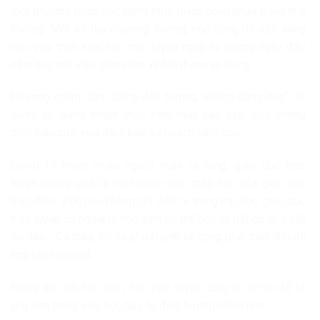
một phương pháp học chính thức được công nhận trong nhà
trường. Một số địa phương, trường học cũng đã sẵn sàng
cho việc triển khai học trực tuyến ngay từ những ngày đầu
năm học nếu việc giãn cách xã hội được áp dụng.
Phương châm “tạm dừng đến trường, không dừng học” sẽ
được áp dụng, nhằm thực hiện mục tiêu kép, vừa chống
dịch hiệu quả, vừa đảm bảo kế hoạch năm học.
Covid-19 khiến nhiều người nhận ra rằng, giáo dục trực
tuyến không phải là một phiên bản thấp hơn của giáo dục
trực diện. Việc học không chỉ diễn ra trong lớp học, giáo dục
trực tuyến có nghĩa là học sinh có thể học từ bất cứ ai ở bất
cứ đâu… Cả thầy, trò và phụ huynh sẽ cùng phải thay đổi để
hợp tác hiệu quả.
Riêng đối với học sinh, học trực tuyến cũng là cơ hội để tự
chủ hơn trong việc học tập, tự định hướng nhiều hơn…