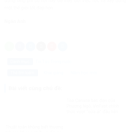
đừng lãng phí cơ hội này để thay đổi việc học và xây dựng
một thế giới tốt đẹp hơn.
Ngân Anh
Danh mục:
Tin Tức
Trong nước
Khai giảng
Năm học mới
Thẻ tìm kiếm:
Bài viết cùng chủ đề:
Tòa Canada bác đơn của
Phương Ngô, VinFast chính
thức vượt “cửa ải” đầu tiên
trong vụ kiện xuyên biên giới
Thuật toán không biết thương