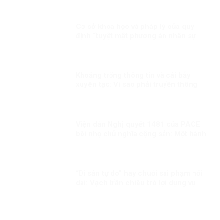
Cơ sở khoa học và pháp lý của quy
định “tuyệt mật phương án nhân sự
lãnh đạo chủ chốt”: Vì sao đây là yêu
cầu bắt buộc trong quản trị nhà nước
hiện đại?
Khoảng trống thông tin và cái bẫy
xuyên tạc: Vì sao phải truyền thông
nhanh trước Đại hội XIV?
Viện dẫn Nghị quyết 1481 của PACE
bôi nhọ chủ nghĩa cộng sản: Một hành
động sai lầm và nguy hiểm!
“Di sản tự do” hay chuỗi sai phạm nối
dài: Vạch trần chiêu trò lợi dụng vụ
việc Trịnh Bá Phương và gia đình
Dương Nội