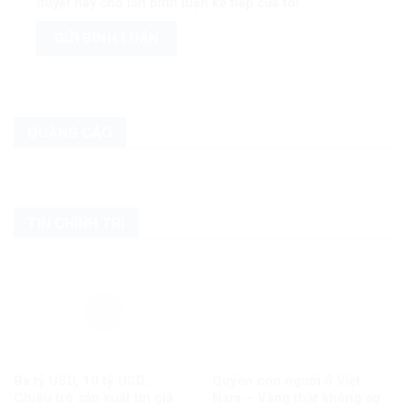
duyệt này cho lần bình luận kế tiếp của tôi.
QUẢNG CÁO
TIN CHÍNH TRỊ
Ba tỷ USD, 10 tỷ USD…
Quyền con người ở Việt
Chiêu trò sản xuất tin giả
Nam – Vàng thật không sợ