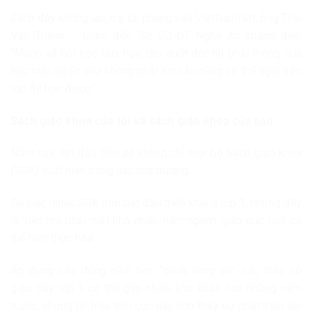
Cách đây không lâu, trả lời phỏng vấn VietNamNet, ông Thái
Văn Thành – Giám đốc Sở GD-ĐT Nghệ An khẳng định
“Muốn xã hội học tập, học tập suốt đời thì phải thông qua
học trực tuyến chứ không phải lúc nào cũng có thể ngồi trên
lớp để học được”.
Sách giáo khoa của tôi và sách giáo khoa của bạn
Năm nay, lần đầu tiên sẽ không chỉ một bộ Sách giáo khoa
(SGK) xuất hiện trong các nhà trường.
Dù việc nhiều SGK mới bắt đầu triển khai ở lớp 1, nhưng đây
là việc mà phải mất khá nhiều năm ngành giáo dục mới có
thể hiện thực hóa.
Áp dụng vào đúng năm học “chưa từng có”, các thầy cô
giáo dạy lớp 1 có thể gặp nhiều khó khăn hơn những năm
trước, nhưng tín hiệu tích cực này cho thấy sự phát triển lên