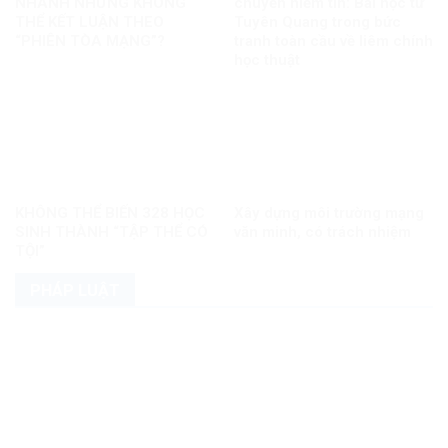
NHANH NHƯNG KHÔNG
chuyển niềm tin: Bài học từ
THỂ KẾT LUẬN THEO
Tuyên Quang trong bức
“PHIÊN TÒA MẠNG”?
tranh toàn cầu về liêm chính
học thuật
KHÔNG THỂ BIẾN 328 HỌC
Xây dựng môi trường mạng
SINH THÀNH “TẬP THỂ CÓ
văn minh, có trách nhiệm
TỘI”
PHÁP LUẬT