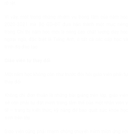
rõ rệt.
Vì vậy, một trong những nhiệm vụ trọng tâm của năm học
2020-2021 mà Bộ GD-ĐT đưa hẳn thành một mục riêng
trong Chỉ thị năm học mới là nâng cao chất lượng dạy học
ngoại ngữ, đặc biệt là Tiếng Anh, ở tất cả các cấp học và
trình độ đào tạo.
Giáo viên tự thay đổi
Một năm học không còn như trước đòi hỏi giáo viên phải tự
thay đổi.
Không chỉ đơn thuần là những bài giảng trên lớp, giáo viên
sẽ còn phải tự đặt mình trong tâm thế của một nhân viên y
tế – trang bị kiến thức, kỹ năng để bao quát sức khỏe học
sinh trên lớp.
Giáo viên cũng phải nhanh chóng chuyển mình thích ứng với