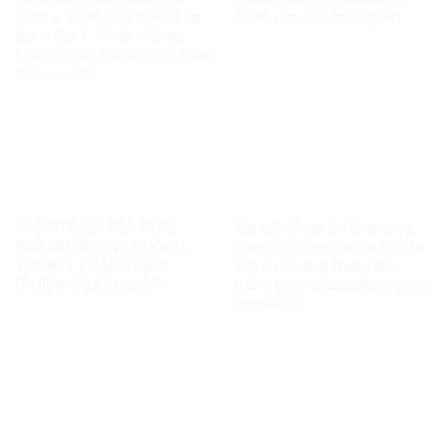
Nam – Vàng thật không sợ
nhân văn cho mỗi người
lửa – Bài 1: Minh chứng
khách quan bác bỏ mọi luận
điệu sai trái
VÌ SAO ĐIỀU TRA PHẢI
Khi một điểm thi làm rung
NHANH NHƯNG KHÔNG
chuyển niềm tin: Bài học từ
THỂ KẾT LUẬN THEO
Tuyên Quang trong bức
“PHIÊN TÒA MẠNG”?
tranh toàn cầu về liêm chính
học thuật