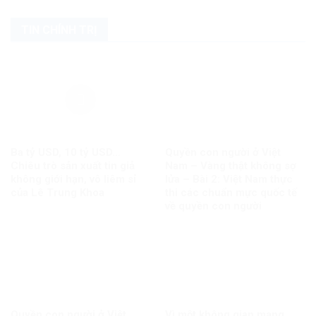
TIN CHÍNH TRỊ
Ba tỷ USD, 10 tỷ USD…
Quyền con người ở Việt
Chiêu trò sản xuất tin giả
Nam – Vàng thật không sợ
không giới hạn, vô liêm sỉ
lửa – Bài 2: Việt Nam thực
của Lê Trung Khoa
thi các chuẩn mực quốc tế
về quyền con người
Quyền con người ở Việt
Vì một không gian mạng