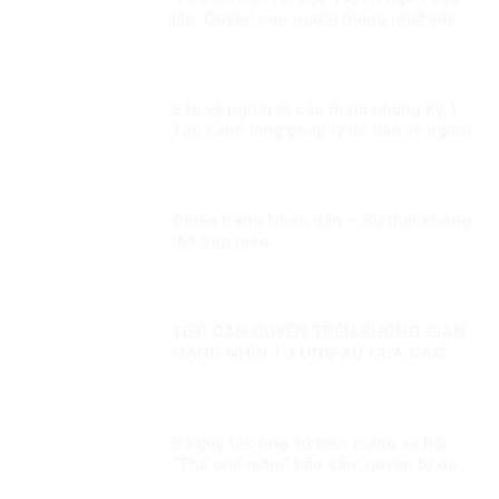
lập: Quyền con người thống nhất với
quyền dân tộc
Bảo vệ người tố cáo tham nhũng Kỳ 1:
Tạo hành lang pháp lý để bảo vệ người
tố cáo tham nhũng
Chiến tranh Nhân dân – Sự thật không
thể bóp méo
TIẾP CẬN QUYỀN TRÊN KHÔNG GIAN
MẠNG NHÌN TỪ ỨNG XỬ CỦA CÁC
QUỐC GIA
Bộ quy tắc ứng xử trên mạng xã hội:
“Thể chế mềm” bảo đảm quyền tự do
cá nhân phù hợp chuẩn mực quốc tế