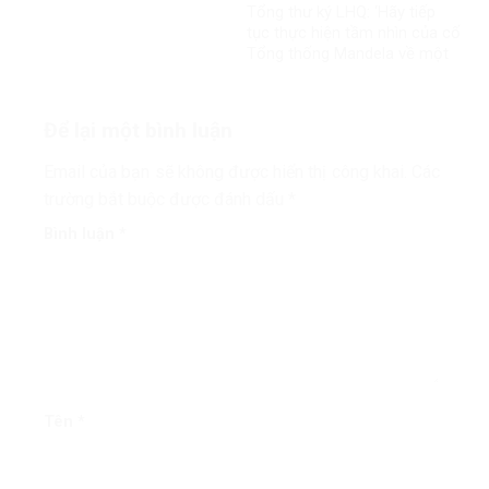
Tổng thư ký LHQ: ‘Hãy tiếp
tục thực hiện tầm nhìn của cố
Tổng thống Mandela về một
thế giới công bằng, toàn diện,
bình đẳng và hòa bình’
Để lại một bình luận
Email của bạn sẽ không được hiển thị công khai.
Các
trường bắt buộc được đánh dấu
*
Bình luận
*
Tên
*