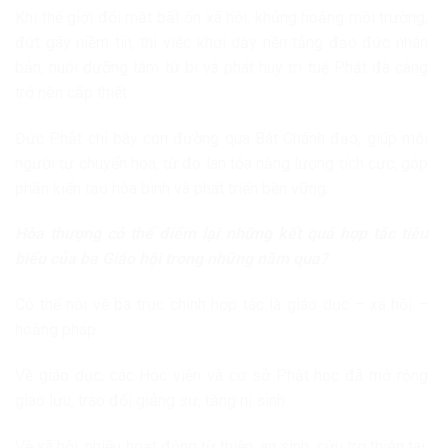
Khi thế giới đối mặt bất ổn xã hội, khủng hoảng môi trường,
đứt gãy niềm tin, thì việc khơi dậy nền tảng đạo đức nhân
bản, nuôi dưỡng tâm từ bi và phát huy trí tuệ Phật đà càng
trở nên cấp thiết.
Đức Phật chỉ bày con đường qua Bát Chánh đạo, giúp mỗi
người tự chuyển hóa, từ đó lan tỏa năng lượng tích cực, góp
phần kiến tạo hòa bình và phát triển bền vững.
Hòa thượng có thể điểm lại những kết quả hợp tác tiêu
biểu của ba Giáo hội trong những năm qua?
Có thể nói về ba trục chính hợp tác là giáo dục – xã hội –
hoằng pháp.
Về giáo dục, các Học viện và cơ sở Phật học đã mở rộng
giao lưu, trao đổi giảng sư, tăng ni sinh.
Về xã hội, nhiều hoạt động từ thiện, an sinh, cứu trợ thiên tai,