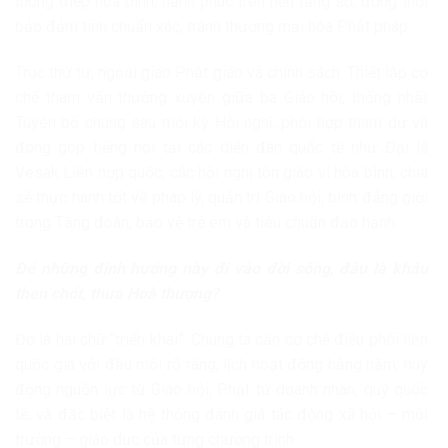
thông điệp hòa bình, hạnh phúc trên nền tảng số, đồng thời
bảo đảm tính chuẩn xác, tránh thương mại hóa Phật pháp.
Trục thứ tư, ngoại giao Phật giáo và chính sách: Thiết lập cơ
chế tham vấn thường xuyên giữa ba Giáo hội; thống nhất
Tuyên bố chung sau mỗi kỳ Hội nghị; phối hợp tham dự và
đóng góp tiếng nói tại các diễn đàn quốc tế như Đại lễ
Vesak Liên hợp quốc, các hội nghị tôn giáo vì hòa bình; chia
sẻ thực hành tốt về pháp lý, quản trị Giáo hội, bình đẳng giới
trong Tăng đoàn, bảo vệ trẻ em và tiêu chuẩn đạo hạnh.
Để những định hướng này đi vào đời sống, đâu là khâu
then chốt, thưa Hoà thượng?
Đó là hai chữ “triển khai”. Chúng ta cần cơ chế điều phối liên
quốc gia với đầu mối rõ ràng; lịch hoạt động hằng năm; huy
động nguồn lực từ Giáo hội, Phật tử doanh nhân, quỹ quốc
tế; và đặc biệt là hệ thống đánh giá tác động xã hội – môi
trường – giáo dục của từng chương trình.