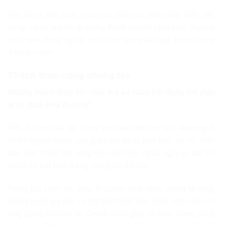
Thứ ba là hiện thực hóa mục tiêu hòa bình-phát triển bền
vững: nghĩa là biến lý tưởng thành cơ chế phối hợp, chương
trình hành động, nguồn lực và đo lường kết quả, không dừng
ở tuyên ngôn.
Thách thức cùng chung tay
Những thách thức lớn nhất mà ba Giáo hội đang đối diện
là gì, thưa Hòa thượng?
Biến đổi khí hậu tác động trực tiếp đến lưu vực Mekong; ô
nhiễm nguồn nước, suy giảm đa dạng sinh học; sự xói mòn
đạo đức trước làn sóng vật chất chủ nghĩa; nguy cơ bất ổn
xã hội từ bất bình đẳng, thông tin độc hại.
Trong bối cảnh đó, giáo lý Duyên khởi nhắc chúng ta rằng,
không quốc gia nào có thể phát triển bền vững một mình khi
láng giềng còn bất an. Chánh niệm giúp cá nhân, cộng đồng