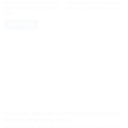
KHÔNG THỂ BIẾN 328 HỌC
Xây dựng môi trường mạng
SINH THÀNH “TẬP THỂ CÓ
văn minh, có trách nhiệm
TỘI”
PHÁP LUẬT
PHÁP LUẬT PHÁP LUẬT VIỆT NAM
Khởi tố, bắt tạm giam Thứ trưởng Bộ Nông nghiệp
và Môi trường Hoàng Trung
Cơ quan Cảnh sát điều tra Bộ Công an đã khởi tố, bắt tạm giam ông