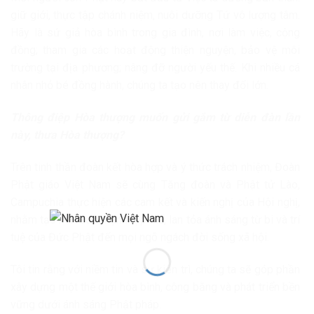
giữ giới, thực tập chánh niệm, nuôi dưỡng Tứ vô lượng tâm.
Hãy là sứ giả hòa bình trong gia đình, nơi làm việc, cộng
đồng; tham gia các hoạt động thiện nguyện, bảo vệ môi
trường tại địa phương; nâng đỡ người yếu thế. Khi nhiều cá
nhân nhỏ bé đồng hành, chúng ta tạo nên thay đổi lớn.
Thông điệp Hòa thượng muốn gửi gắm từ diễn đàn lần
này, thưa Hòa thượng?
Trên tinh thần đoàn kết hòa hợp và ý thức trách nhiệm, Đoàn
Phật giáo Việt Nam sẽ cùng Tăng đoàn và Phật tử Lào,
Campuchia thực hiện các cam kết và kiến nghị của Hội nghị,
nhằm tạo nên sức mạnh tập thể, lan tỏa ánh sáng từ bi và trí
tuệ của Đức Phật đến mọi ngõ ngách đời sống xã hội.
Tôi tin rằng với niềm tin và sự kiên trì, chúng ta sẽ góp phần
xây dựng một thế giới hòa bình, công bằng và phát triển bền
vững dưới ánh sáng Phật pháp.