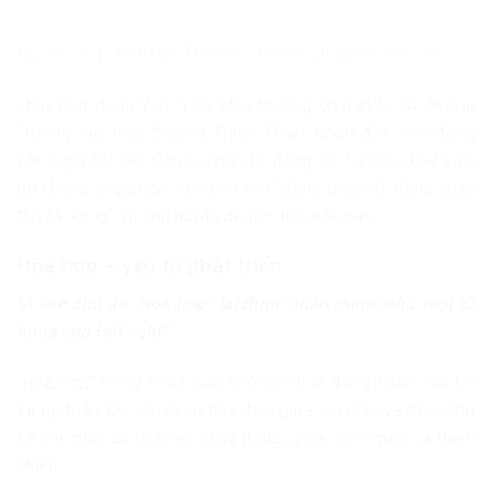
Hòa thượng Thích Huệ Thông trả lời báo chí bên lề Hội nghị
Thay mặt đoàn Việt Nam, Hòa thượng chuyển lời tri ân của
Trưởng lão Hòa thượng Thích Thiện Nhơn đến Hội đồng
Tăng-già tối cao Campuchia đã đăng cai và tạo điều kiện
để chúng ta gặp gỡ, củng cố tình “đồng pháp lữ, đồng châu
thổ Mekong” và tình huynh đệ tâm linh sâu sắc.
Hòa hợp – yếu tố phát triển
Vì sao chủ đề “hòa hợp” lại được nhấn mạnh như một từ
khóa của Hội nghị?
“Hòa hợp” trong Phật giáo không chỉ là đồng thuận nội bộ
Tăng đoàn. Đó còn là sự hòa điệu giữa tôn giáo và đời sống
xã hội, giữa cá nhân và cộng đồng, giữa con người và thiên
nhiên.