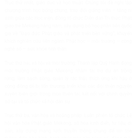
Trục thứ nhất, giáo dục và học thuật: Chúng tôi đề nghị lập
chương trình học bổng chung, trao đổi giảng viên – tăng ni
sinh giữa các Học viện; đồng tổ chức Diễn đàn Tri thức Phật
giáo trẻ Mekong hằng năm; xây dựng bộ học phần liên quốc
gia về “Đạo đức Phật giáo và phát triển bền vững”, khuyến
khích nghiên cứu liên ngành Phật học – môi trường – công
nghệ số – sức khỏe tinh thần.
Trục thứ hai, xã hội và môi trường: Thành lập Quỹ Hành động
môi trường Phật giáo Mekong nhằm tài trợ dự án trồng
rừng, làm sạch sông, quản lý rác thải, thích ứng khí hậu ở
cộng đồng dễ bị tổn thương; triển khai các đội thiện nguyện
xuyên biên giới trong mùa thiên tai, kết nối với chính quyền
sở tại và tổ chức xã hội dân sự.
Trục thứ ba, văn hóa và hoằng pháp: Luân phiên tổ chức Lễ
hội văn hóa Phật giáo Mekong; số hóa kinh điển, tư liệu, di
sản; xây dựng mạng lưới truyền thông chung để lan tỏa