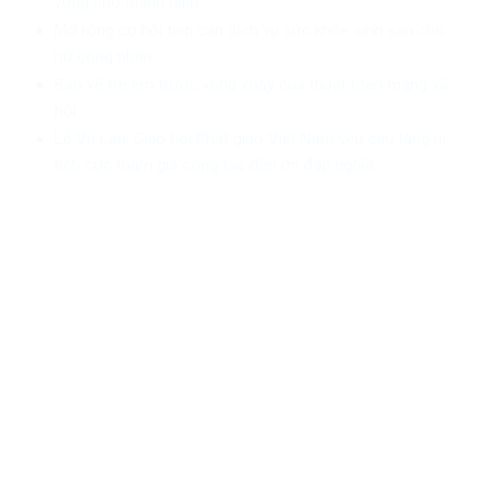
vững cho thanh niên
Mở rộng cơ hội tiếp cận dịch vụ sức khỏe sinh sản cho
nữ công nhân
Bảo vệ trẻ em trước vòng xoáy của thuật toán mạng xã
hội
Lễ Vu Lan: Giáo hội Phật giáo Việt Nam yêu cầu tăng ni
tích cực tham gia công tác đền ơn đáp nghĩa