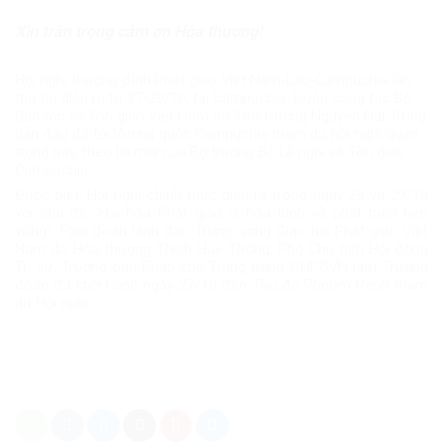
Xin trân trọng cảm ơn Hòa thượng!
Hội nghị thượng đỉnh Phật giáo Việt Nam-Lào-Campuchia lần
thứ ba diễn ra từ 27-29/10, tại Campuchia. Đoàn công tác Bộ
Dân tộc và Tôn giáo Việt Nam do Thứ trưởng Nguyễn Hải Trung
dẫn đầu đã tới Vương quốc Campuchia tham dự hội nghị quan
trọng này, theo lời mời của Bộ trưởng Bộ Lễ nghi và Tôn giáo
Campuchia.
Được biết, Hội nghị chính thức diễn ra trong ngày 28 và 29/10
với chủ đề “Hài hòa Phật giáo vì hòa bình và phát triển bền
vững”. Phái đoàn lãnh đạo Trung ương Giáo hội Phật giáo Việt
Nam do Hòa thượng Thích Huệ Thông, Phó Chủ tịch Hội đồng
Trị sự, Trưởng ban Pháp chế Trung ương GHPGVN làm Trưởng
đoàn đã khởi hành ngày 27/10 đến Thủ đô Phnom Penh tham
dự Hội nghị.