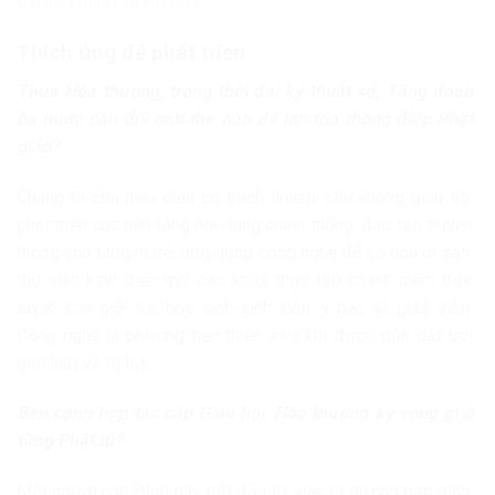
Đại biểu tham dự Hội nghị.
Thích ứng để phát triển
Thưa Hòa thượng, trong thời đại kỹ thuật số, Tăng đoàn
ba nước cần đổi mới thế nào để lan tỏa thông điệp Phật
giáo?
Chúng ta cần hiện diện có trách nhiệm trên không gian số:
phát triển các nền tảng nội dung chính thống, đào tạo truyền
thông cho tăng ni trẻ, ứng dụng công nghệ để số hóa di sản,
thư viện kinh điển mở, các khóa thực tập chánh niệm trực
tuyến cho giới trẻ, học sinh-sinh viên, y bác sĩ, giáo viên.
Công nghệ là phương tiện thiện xảo khi được dẫn dắt bởi
giới luật và trí tuệ.
Bên cạnh hợp tác cấp Giáo hội, Hòa thượng kỳ vọng gì ở
từng Phật tử?
Mỗi người con Phật hãy bắt đầu từ việc tu dưỡng bản thân: