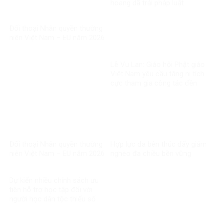
hoang dã trái pháp luật
Đối thoại Nhân quyền thường
niên Việt Nam – EU năm 2026
Lễ Vu Lan: Giáo hội Phật giáo
Việt Nam yêu cầu tăng ni tích
cực tham gia công tác đền
ơn đáp nghĩa
Đối thoại Nhân quyền thường
Hợp lực đa bên thúc đẩy giảm
niên Việt Nam – EU năm 2026
nghèo đa chiều bền vững
Dự kiến nhiều chính sách ưu
tiên hỗ trợ học tập đối với
người học dân tộc thiểu số
rất ít người