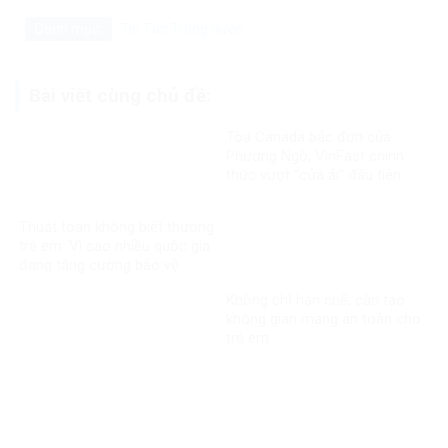
Danh mục:
Tin Tức
Trong nước
Bài viết cùng chủ đề:
Tòa Canada bác đơn của
Phương Ngô, VinFast chính
thức vượt “cửa ải” đầu tiên
trong vụ kiện xuyên biên giới
Thuật toán không biết thương
trẻ em: Vì sao nhiều quốc gia
đang tăng cường bảo vệ
người dưới 16 tuổi trên mạng
Không chỉ hạn chế, cần tạo
xã hội?
không gian mạng an toàn cho
trẻ em