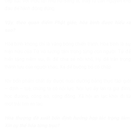
tiếp xúc với thực tại như nó đang là, thấy rõ căn nguyên khổ
đau để hành động đúng.
Vậy, theo quan điểm Phật giáo, hòa bình được hiểu ra
sao?
Hòa bình không chỉ là vắng bóng chiến tranh. Hòa bình là sự
hiện hữu của Tứ vô lượng tâm trong từng con người: Từ để
hiến tặng niềm vui, Bi để chia sẻ nỗi khổ, Hỷ để trân trọng
thành tựu của người khác, Xả để buông bỏ cố chấp.
Khi bốn phẩm chất ấy được nuôi dưỡng bằng thực tập giới
– định – tuệ, chúng ta có nội lực. Nội lực ấy lan ra gia đình,
học đường, công sở, cộng đồng. Xã hội an lạc khởi đi từ
một trái tim an lạc.
Hòa thượng đề xuất bốn định hướng hợp tác trọng tâm.
Xin cụ thể hóa từng trục?