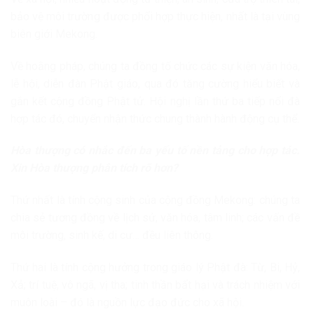
bảo vệ môi trường được phối hợp thực hiện, nhất là tại vùng
biên giới Mekong.
Về hoằng pháp, chúng ta đồng tổ chức các sự kiện văn hóa,
lễ hội, diễn đàn Phật giáo, qua đó tăng cường hiểu biết và
gắn kết cộng đồng Phật tử. Hội nghị lần thứ ba tiếp nối đà
hợp tác đó, chuyển nhận thức chung thành hành động cụ thể.
Hòa thượng có nhắc đến ba yếu tố nền tảng cho hợp tác.
Xin Hòa thượng phân tích rõ hơn?
Thứ nhất là tính cộng sinh của cộng đồng Mekong: chúng ta
chia sẻ tương đồng về lịch sử, văn hóa, tâm linh; các vấn đề
môi trường, sinh kế, di cư… đều liên thông.
Thứ hai là tính cộng hưởng trong giáo lý Phật đà: Từ, Bi, Hỷ,
Xả; trí tuệ, vô ngã, vị tha; tinh thần bất hại và trách nhiệm với
muôn loài – đó là nguồn lực đạo đức cho xã hội.