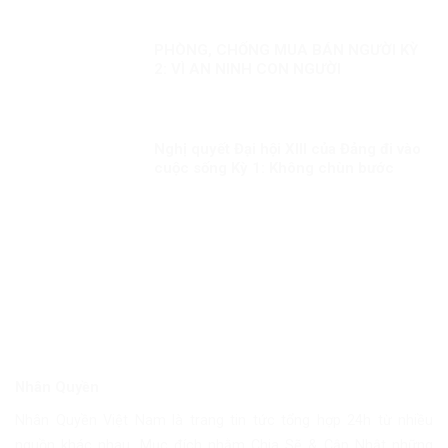
PHÒNG, CHỐNG MUA BÁN NGƯỜI KỲ
2: VÌ AN NINH CON NGƯỜI
Nghị quyết Đại hội XIII của Đảng đi vào
cuộc sống Kỳ 1: Không chùn bước
trước khó khăn, khi có dịch mọi người
dân đều là chiến sĩ
Nhân Quyền
Nhân Quyền Việt Nam là trang tin tức tổng hợp 24h từ nhiều
nguồn khác nhau. Mục đích nhằm Chia Sẽ & Cập Nhật những