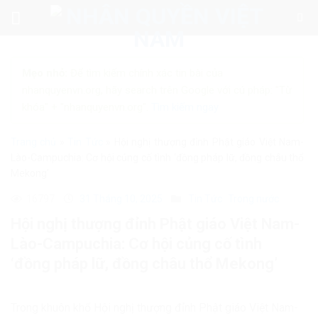
Skip
to
content
Mẹo nhỏ:
Để tìm kiếm chính xác tin bài của
nhanquyenvn.org, hãy search trên Google với cú pháp: "Từ
khóa" + "nhanquyenvn.org".
Tìm kiếm ngay
Trang chủ
»
Tin Tức
»
Hội nghị thượng đỉnh Phật giáo Việt Nam-
Lào-Campuchia: Cơ hội củng cố tình ‘đồng pháp lữ, đồng châu thổ
Mekong’
16797
31 Tháng 10, 2025
Tin Tức
Trong nước
Hội nghị thượng đỉnh Phật giáo Việt Nam-
Lào-Campuchia: Cơ hội củng cố tình
‘đồng pháp lữ, đồng châu thổ Mekong’
Trong khuôn khổ Hội nghị thượng đỉnh Phật giáo Việt Nam-