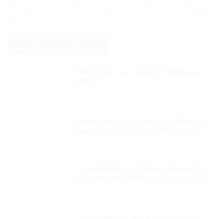
Hoàng Trung, Thứ trưởng Bộ Nông nghiệp và Môi trường, cùng ba bị
can...
NGHIÊN CỨU CHÍNH TRỊ
Thách thức và cơ hội Kỳ 1: Vượt sóng
2020
Không thể phủ nhận tiêu chí, thước đo
quan trọng về giá trị, ý nghĩa của dân
chủ, nhân quyền
CƠ CHẾ HIỆP THƯƠNG VÀ TÍNH DÂN
CHỦ ĐẠI DIỆN: NHÌN TỪ NGUYÊN TẮC
PHÁP QUYỀN VÀ SO SÁNH QUỐC TẾ
75 năm Bác Hồ đọc Tuyên ngôn Độc