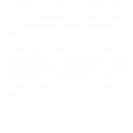
Lào-Campuchia lần thứ ba do Hội đồng Tăng-già tối cao và
Chính phủ Vương quốc Campuchia đăng cai, Hòa thượng
Thích Huệ Thông đã có những chia sẻ ý nghĩa xung quanh
chủ đề “Hài hoà Phật giáo vì hòa bình và phát triển bền
vững”.
Hòa thượng Thích Huệ Thông, Phó Chủ tịch Hội đồng Trị sự,
Trưởng ban Pháp chế Trung ương Giáo hội Phật giáo Việt
Nam (GHPGVN) nhấn mạnh, “Hội nghị diễn ra trong tinh thần
trang nghiêm, thắm tình đạo pháp và hữu nghị, là cơ hội để
Tăng đoàn ba nước nhìn lại chặng đường hợp tác tám năm
qua, đồng thời thống nhất các bước đi mới trước những
thách thức thời đại”.
Không chỉ hạn chế, cần tạo không gian mạng an toàn cho
trẻ em
Kết nối nguồn lực quốc tế phát triển kỹ năng, việc làm bền