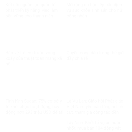
Kết nối nguồn lực quốc tế
Mở rộng cơ hội tiếp cận dịch
phát triển kỹ năng, việc làm
vụ sức khỏe sinh sản cho nữ
bền vững cho thanh niên
công nhân
Bảo vệ trẻ em trước vòng
Quyền công dân trong thế giới
xoáy của thuật toán mạng xã
đầy chia rẽ
hội
Tình hình Sudan: 75% cơ sở y
Lễ Vu Lan: Giáo hội Phật giáo
tế khôi phục hoạt động, huy
Việt Nam yêu cầu tăng ni tích
động hơn 293 triệu USD để tái
cực tham gia công tác đền
thiết
ơn đáp nghĩa
Tây Ninh: Khởi tố vụ án nuôi
nhốt, mua bán 104 động vật