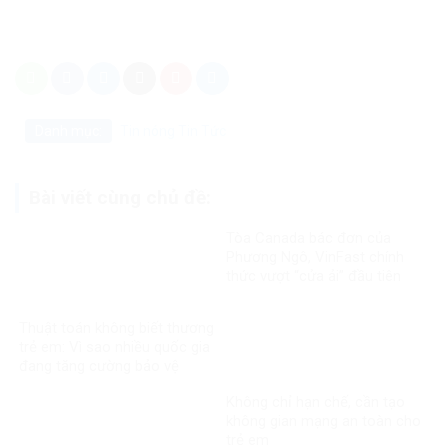
Danh mục:
Tin nóng
Tin Tức
Bài viết cùng chủ đề:
Tòa Canada bác đơn của
Phương Ngô, VinFast chính
thức vượt “cửa ải” đầu tiên
trong vụ kiện xuyên biên giới
Thuật toán không biết thương
trẻ em: Vì sao nhiều quốc gia
đang tăng cường bảo vệ
người dưới 16 tuổi trên mạng
Không chỉ hạn chế, cần tạo
xã hội?
không gian mạng an toàn cho
trẻ em