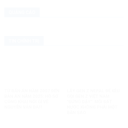
QUẢNG CÁO
TIN CHÍNH TRỊ
TỪ BẢN ÁN NĂM 2007 ĐẾN
LẤY GEN Z NEPAL ĐỂ KÊU
BẢN ÁN NĂM 2025: HỒ SƠ
GỌI GEN Z VIỆT NAM
CÔNG KHAI NÓI GÌ VỀ
“ĐỨNG DẬY”: MỖI ĐẤT
NGUYỄN VĂN ĐÀI?
NƯỚC KHÔNG PHẢI MỘT
BẢN SAO