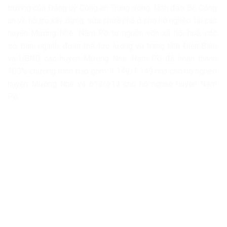
trương của Đảng uỷ Công an Trung ương, lãnh đạo Bộ Công
an về hỗ trợ xây dựng, sửa chữa nhà ở cho hộ nghèo tại các
huyện Mường Nhé, Nậm Pồ từ nguồn vốn xã hội hoá, các
sở, ban, ngành, đoàn thể, lực lượng vũ trang tỉnh Điện Biên
và UBND các huyện Mường Nhé, Nậm Pồ đã hoàn thành
100% chương trình bao gồm: 1.149/1.149 nhà cho hộ nghèo
huyện Mường Nhé và 613/613 cho hộ nghèo huyện Nậm
Pồ.