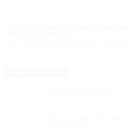
PHÁP LUẬT PHÁP LUẬT VIỆT NAM
Khởi tố, bắt tạm giam Thứ trưởng Bộ Nông nghiệp
và Môi trường Hoàng Trung
Cơ quan Cảnh sát điều tra Bộ Công an đã khởi tố, bắt tạm giam ông
Hoàng Trung, Thứ trưởng Bộ Nông nghiệp và Môi trường, cùng ba bị
can...
NGHIÊN CỨU CHÍNH TRỊ
Zân chủ mạng và chiêu lật mặt của
những kẻ lái buôn thuật ngữ
CPJ: công cụ chính trị hơn là Người
bảo vệ nhân quyền