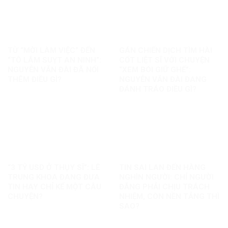
TỪ “MỜI LÀM VIỆC” ĐẾN
GÁN CHIẾN DỊCH TÌM HÀI
“TÔ LÂM SUỴT AN NINH”:
CỐT LIỆT SĨ VỚI CHUYỆN
NGUYỄN VĂN ĐÀI ĐÃ NỐI
“XEM BÓI GIỮ GHẾ”:
THÊM ĐIỀU GÌ?
NGUYỄN VĂN ĐÀI ĐANG
ĐÁNH TRÁO ĐIỀU GÌ?
“3 TỶ USD Ở THỤY SĨ”: LÊ
TIN SAI LAN ĐẾN HÀNG
TRUNG KHOA ĐANG ĐƯA
NGHÌN NGƯỜI: CHỈ NGƯỜI
TIN HAY CHỈ KỂ MỘT CÂU
ĐĂNG PHẢI CHỊU TRÁCH
CHUYỆN?
NHIỆM, CÒN NỀN TẢNG THÌ
SAO?