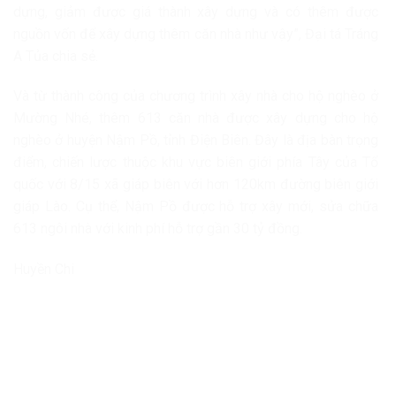
dựng, giảm được giá thành xây dựng và có thêm được
nguồn vốn để xây dựng thêm căn nhà như vậy”, Đại tá Tráng
A Tủa chia sẻ.
Và từ thành công của chương trình xây nhà cho hộ nghèo ở
Mường Nhé, thêm 613 căn nhà được xây dựng cho hộ
nghèo ở huyện Nậm Pồ, tỉnh Điện Biên. Đây là địa bàn trọng
điểm, chiến lược thuộc khu vực biên giới phía Tây của Tổ
quốc với 8/15 xã giáp biên với hơn 120km đường biên giới
giáp Lào. Cụ thể, Nậm Pồ được hỗ trợ xây mới, sửa chữa
613 ngôi nhà với kinh phí hỗ trợ gần 30 tỷ đồng.
Huyền Chi