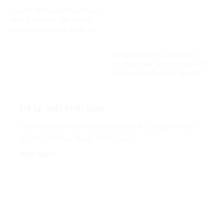
Dự kiến nhiều chính sách ưu
tiên hỗ trợ học tập đối với
người học dân tộc thiểu số
rất ít người
Tổng thư ký LHQ: ‘Hãy tiếp
tục thực hiện tầm nhìn của cố
Tổng thống Mandela về một
thế giới công bằng, toàn diện,
bình đẳng và hòa bình’
Để lại một bình luận
Email của bạn sẽ không được hiển thị công khai.
Các
trường bắt buộc được đánh dấu
*
Bình luận
*