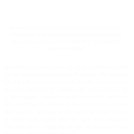
Bộ trưởng Bộ Công an Tô Lâm và Bộ trưởng Bộ Lao động –
Thương binh và Xã hội Đào Ngọc Dung trao nhà tình nghĩa
cho gia đình anh Hờ A Dế, bản Nậm Pố 4, xã Mường Nhé,
huyện Mường Nhé.
Được biết, chủ trương hỗ trợ, xây dựng, sửa chữa nhà ở cho
các hộ nghèo tại huyện Mường Nhé-huyện miền núi, vùng
cao đặc biệt khó khăn ở Điện Biên bắt đầu được triển khai
từ quý III năm 2019, với phương châm “Cả nước chung tay
vì người nghèo – không để ai bị bỏ lại phía sau”, các đơn vị
chức năng thuộc Bộ Công an đã tham mưu cho Tỉnh ủy Điện
Biên ban hành Kế hoạch về chủ trương hỗ trợ làm nhà cho
hộ nghèo huyện Mường Nhé theo quan điểm, khẩu hiệu:
“Nhà nước hỗ trợ – Nhân dân làm nhà” và nguyên tắc “Cộng