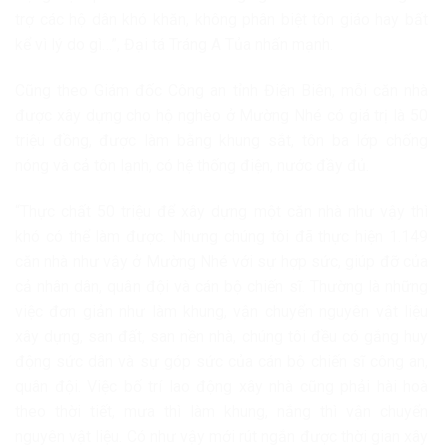
trợ các hộ dân khó khăn, không phân biệt tôn giáo hay bất
kể vì lý do gì…”, Đại tá Tráng A Tủa nhấn mạnh.
Cũng theo Giám đốc Công an tỉnh Điện Biên, mỗi căn nhà
được xây dựng cho hộ nghèo ở Mường Nhé có giá trị là 50
triệu đồng, được làm bằng khung sắt, tôn ba lớp chống
nóng và cả tôn lạnh, có hệ thống điện, nước đầy đủ.
“Thực chất 50 triệu để xây dựng một căn nhà như vậy thì
khó có thể làm được. Nhưng chúng tôi đã thực hiện 1.149
căn nhà như vậy ở Mường Nhé với sự hợp sức, giúp đỡ của
cả nhân dân, quân đội và cán bộ chiến sĩ. Thường là những
việc đơn giản như làm khung, vận chuyển nguyên vật liệu
xây dựng, san đất, san nền nhà, chúng tôi đều có gắng huy
động sức dân và sự góp sức của cán bộ chiến sĩ công an,
quân đội. Việc bố trí lao động xây nhà cũng phải hài hoà
theo thời tiết, mưa thì làm khung, nắng thì vận chuyển
nguyên vật liệu. Có như vậy mới rút ngắn được thời gian xây