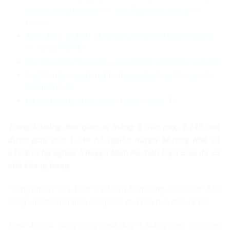
khích lệ trong việc bảo vệ, thúc đẩy quyền dân sự và
chính trị
THÚC ĐẨY VÀ BẢO VỆ QUYỀN CON NGƯỜI (trích Tuyên
bố chung VN/HK)
Bảo đảm thực thi quyền con người trên bình diện quốc tế!
Việt Nam trúng cử làm thành viên Hội đồng Nhân quyền
Liên hợp quốc
Hà Nội cách ly xã hội toàn TP theo Chỉ thị 16
Trong khoảng thời gian từ tháng 6 đến nay, 1.149 nhà
được giao cho 1.149 hộ nghèo huyện Mường Nhé và
613/613 hộ nghèo ở huyện Nậm Pồ, tỉnh Điện Biên đã có
nhà khang trang.
Thông tin này vừa được Đại tá Vũ Tiến Dũng- Phó Giám đốc
Công an tỉnh Điện Biên cung cấp cho báo giới chiều 21/9.
Theo đó, chỉ trong vòng chưa đầy 3 tháng, thực hiện chủ