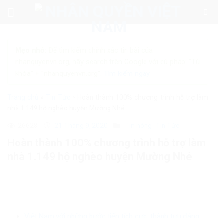
Skip
to
content
Mẹo nhỏ:
Để tìm kiếm chính xác tin bài của
nhanquyenvn.org, hãy search trên Google với cú pháp: "Từ
khóa" + "nhanquyenvn.org".
Tìm kiếm ngay
Trang chủ
»
Tin Tức
»
Hoàn thành 100% chương trình hỗ trợ làm
nhà 1.149 hộ nghèo huyện Mường Nhé
26628
21 Tháng 9, 2020
Tin nóng
Tin Tức
Hoàn thành 100% chương trình hỗ trợ làm
nhà 1.149 hộ nghèo huyện Mường Nhé
Việt Nam với những bước tiến tích cực, thành tựu đáng