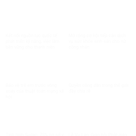
Kết nối nguồn lực quốc tế
Mở rộng cơ hội tiếp cận dịch
phát triển kỹ năng, việc làm
vụ sức khỏe sinh sản cho nữ
bền vững cho thanh niên
công nhân
Bảo vệ trẻ em trước vòng
Quyền công dân trong thế giới
xoáy của thuật toán mạng xã
đầy chia rẽ
hội
Tình hình Sudan: 75% cơ sở y
Lễ Vu Lan: Giáo hội Phật giáo