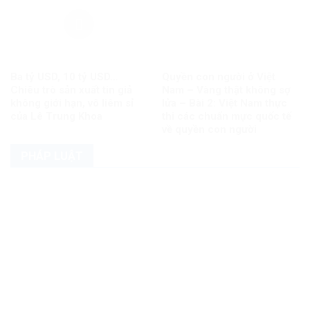
Ba tỷ USD, 10 tỷ USD…
Quyền con người ở Việt
Chiêu trò sản xuất tin giả
Nam – Vàng thật không sợ
không giới hạn, vô liêm sỉ
lửa – Bài 2: Việt Nam thực
của Lê Trung Khoa
thi các chuẩn mực quốc tế
về quyền con người
PHÁP LUẬT