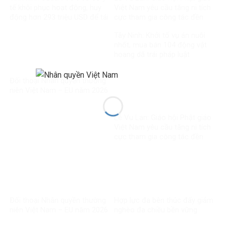
tế khôi phục hoạt động, huy
Việt Nam yêu cầu tăng ni tích
động hơn 293 triệu USD để tái
cực tham gia công tác đền
thiết
ơn đáp nghĩa
Tây Ninh: Khởi tố vụ án nuôi
nhốt, mua bán 104 động vật
hoang dã trái pháp luật
Đối thoại Nhân quyền thường
niên Việt Nam – EU năm 2026
Lễ Vu Lan: Giáo hội Phật giáo
Việt Nam yêu cầu tăng ni tích
cực tham gia công tác đền
ơn đáp nghĩa
Đối thoại Nhân quyền thường
Hợp lực đa bên thúc đẩy giảm
niên Việt Nam – EU năm 2026
nghèo đa chiều bền vững