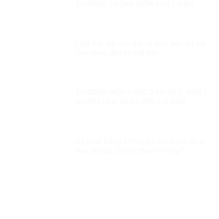
TRƯỜNG TRONG KIỂM SOÁT KIỂM
SOÁT THAM NHŨNG
Luật Đất đai sửa đổi sẽ đảm bảo lợi ích
của nông dân bị mất đất
THƯƠNG HIỆU LÒNG DÂN KỲ 2: NHỐT
QUYỀN LỰC VÀO LỒNG CƠ CHẾ
Có phải Đảng không có năng lực lãnh
đạo phòng, chống tham nhũng?