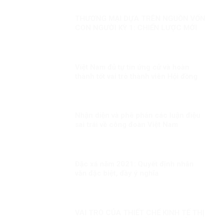
THƯƠNG MẠI DỰA TRÊN NGUỒN VỐN
CON NGƯỜI KỲ 1: CHIẾN LƯỢC MỚI
Việt Nam đủ tự tin ứng cử và hoàn
thành tốt vai trò thành viên Hội đồng
nhân quyền LHQ Kỳ 2: Năng lực làm
cầu nối giữa ASEAN và thế giới
Nhận diện và phê phán các luận điệu
sai trái về công đoàn Việt Nam
Đặc xá năm 2021: Quyết định nhân
văn đặc biệt, đầy ý nghĩa
VAI TRÒ CỦA THIẾT CHẾ KINH TẾ THỊ