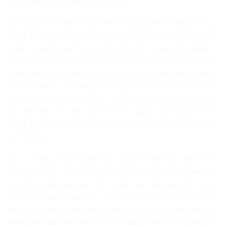
đồng giúp đỡ, hộ gia đình làm nhà”.
Từ tổng số vốn hỗ trợ thực hiện chương trình là 55 tỷ đồng,
trong đó ngân sách tỉnh tạm ứng 1 tỷ đồng; Quỹ “vì người
nghèo” của Ủy ban Trung ương Mặt trận Tổ quốc Việt Nam 4
tỷ đồng và các ngân hàng thương mại 50 tỷ đồng; Tỉnh ủy
Điện Biên đã huy động và chỉ đạo 36 cơ quan, đơn vị (gồm:
24 sở, ngành, lực lượng vũ trang trên địa bàn tỉnh, UBND
huyện Mường Nhé và UBND 11 xã của huyện Mường Nhé)
trực tiếp làm chủ đầu tư hỗ trợ xây dựng, sửa chữa nhà ở;
trong đó lực lượng Công an tỉnh đóng vai trò nòng cốt, xung
kích đi đầu.
Đại tá Tráng A Tủa-Giám đốc Công an tỉnh Điện Biên cho
biết, trong số 1.149 hộ nghèo ở Mường Nhé được làm nhà
có 404 hộ dân bản địa, 559 hộ dân theo tôn giáo, 29 hộ có
người vi phạm pháp luật… “Điều này cho thấy, Đảng, Chính
phủ, Bộ Công an và chính quyền tỉnh, địa phương rất coi
trọng việc quan tâm đến đời sống người dân và sẵn sàng hỗ