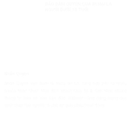
BẢO ĐẢM QUYỀN CỦA BỊ HẠI LÀ
NGƯỜI DƯỚI 18 TUỔI
Nhân Quyền
Nhân Quyền Việt Nam là trang tin tức tổng hợp 24h từ nhiều
nguồn khác nhau. Mục đích nhằm Chia Sẽ & Cập Nhật những
thông tin hữu ích cho bạn đọc. Website cũng đang trong quá
trình chạy thử nghiệm & chờ xin giấy phép hoạt động.