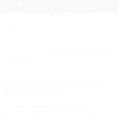
Skip
to
content
Mẹo nhỏ:
Để tìm kiếm chính xác tin bài của
nhanquyenvn.org, hãy search trên Google với cú pháp: "Từ
khóa" + "nhanquyenvn.org".
Tìm kiếm ngay
Trang chủ
»
Pháp luật
»
Hà Nội: Khởi tố, bắt giam đối tượng vận
chuyển gần 18kg ma túy
17999
8 Tháng 7, 2024
Pháp luật
Pháp luật Việt Nam
Hà Nội: Khởi tố, bắt giam đối tượng vận
chuyển gần 18kg ma túy
Đối tượng Tạ Công Quảng (sinh năm 1998, trú tại số 3131,
ngõ 133 phố Hồng Mai, phường Quỳnh Lôi, quận Hai Bà