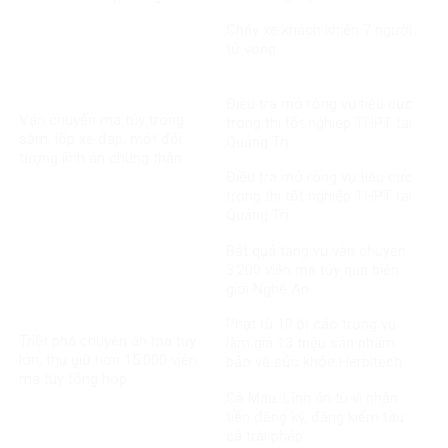
MediPhar
Cháy xe khách khiến 7 người
tử vong​
Điều tra mở rộng vụ tiêu cực
Vận chuyển ma túy trong
trong thi tốt nghiệp THPT tại
săm, lốp xe đạp, một đối
Quảng Trị
tượng lĩnh án chung thân
Điều tra mở rộng vụ tiêu cực
trong thi tốt nghiệp THPT tại
Quảng Trị
Bắt quả tang vụ vận chuyển
3.200 viên ma túy qua biên
giới Nghệ An
Phạt tù 19 bị cáo trong vụ
Triệt phá chuyên án ma túy
làm giả 13 triệu sản phẩm
lớn, thu giữ hơn 15.000 viên
bảo vệ sức khỏe Herbitech
ma túy tổng hợp
Cà Mau: Lĩnh án tù vì nhận
tiền đăng ký, đăng kiểm tàu
cá trái phép