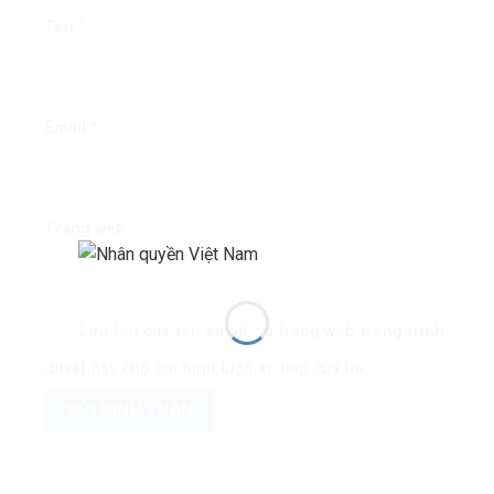
Tên
*
Email
*
Trang web
Lưu tên của tôi, email, và trang web trong trình
duyệt này cho lần bình luận kế tiếp của tôi.