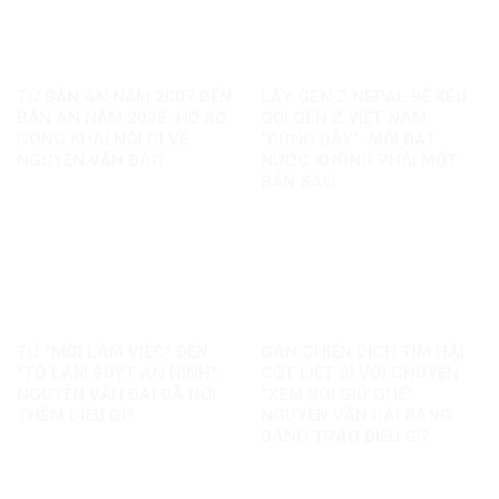
TỪ BẢN ÁN NĂM 2007 ĐẾN
LẤY GEN Z NEPAL ĐỂ KÊU
BẢN ÁN NĂM 2025: HỒ SƠ
GỌI GEN Z VIỆT NAM
CÔNG KHAI NÓI GÌ VỀ
“ĐỨNG DẬY”: MỖI ĐẤT
NGUYỄN VĂN ĐÀI?
NƯỚC KHÔNG PHẢI MỘT
BẢN SAO
TỪ “MỜI LÀM VIỆC” ĐẾN
GÁN CHIẾN DỊCH TÌM HÀI
“TÔ LÂM SUỴT AN NINH”:
CỐT LIỆT SĨ VỚI CHUYỆN
NGUYỄN VĂN ĐÀI ĐÃ NỐI
“XEM BÓI GIỮ GHẾ”:
THÊM ĐIỀU GÌ?
NGUYỄN VĂN ĐÀI ĐANG
ĐÁNH TRÁO ĐIỀU GÌ?