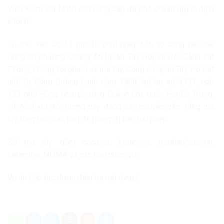
Viện Kiểm sát Nhân dân cùng cấp đã phê chuẩn quyết định
khởi tố.
Cụ thể, vào lúc 13 giờ 30 phút ngày 6/6, tổ công tác của
Công an phường Quảng An (quận Tây Hồ) và Đội Cảnh sát
Phòng, chống tội phạm về ma túy, Công an quận Tây Hồ bắt
giữ Tạ Công Quảng (sinh năm 1998, trú tại số 3131, ngõ
133 phố Hồng Mai, phường Quỳnh Lôi, quận Hai Bà Trưng,
Hà Nội) khi đối tượng này đang vận chuyển gần 18kg ma
túy tổng hợp các loại để mang đi bán trái phép.
Số ma túy gồm cocaine, ketamine, methaphetamin,
ketamine, MDMA và các loại nước vui.
Vụ án tiếp tục được điều tra mở rộng./.