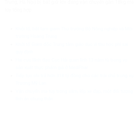
Trưng, Hà Nội) bị bắt giữ khi đang vận chuyển gần 18kg ma
túy tổng hợp.
Khởi tố, bắt tạm giam Thứ trưởng Bộ Nông nghiệp và Môi
trường Hoàng Trung
Khởi tố Giám đốc Trung tâm giáo dục vì thu học phí sai
quy định
Hai cựu lãnh đạo Cục Hải quan lĩnh 13 năm tù trong vụ
sản xuất thực phẩm giả ở MediPhar
Tiếp tục chi trả hơn 318 tỷ đồng cho các trái chủ trong vụ
Trương Mỹ Lan
Vận chuyển ma túy trong săm, lốp xe đạp, một đối tượng
lĩnh án chung thân