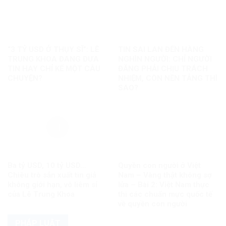
“3 TỶ USD Ở THỤY SĨ”: LÊ
TIN SAI LAN ĐẾN HÀNG
TRUNG KHOA ĐANG ĐƯA
NGHÌN NGƯỜI: CHỈ NGƯỜI
TIN HAY CHỈ KỂ MỘT CÂU
ĐĂNG PHẢI CHỊU TRÁCH
CHUYỆN?
NHIỆM, CÒN NỀN TẢNG THÌ
SAO?
Ba tỷ USD, 10 tỷ USD…
Quyền con người ở Việt
Chiêu trò sản xuất tin giả
Nam – Vàng thật không sợ
không giới hạn, vô liêm sỉ
lửa – Bài 2: Việt Nam thực
của Lê Trung Khoa
thi các chuẩn mực quốc tế
về quyền con người
PHÁP LUẬT