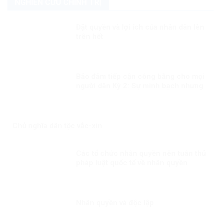
NGHIÊN CỨU CHÍNH TRỊ
Đặt quyền và lợi ích của nhân dân lên
trên hết
Bảo đảm tiếp cận công bằng cho mọi
người dân Kỳ 2: Sự minh bạch nhưng
linh hoạt trong công tác tiêm chủng
Chủ nghĩa dân tộc vắc-xin
Các tổ chức nhân quyền nên tuân thủ
pháp luật quốc tế về nhân quyền
Nhân quyền và độc lập