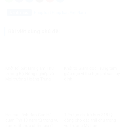
Danh mục:
Pháp luật
Pháp luật Việt Nam
Bài viết cùng chủ đề:
Khởi tố, bắt tạm giam Thứ
Khởi tố Giám đốc Trung tâm
trưởng Bộ Nông nghiệp và
giáo dục vì thu học phí sai quy
Môi trường Hoàng Trung
định
Hai cựu lãnh đạo Cục Hải
Tiếp tục chi trả hơn 318 tỷ
quan lĩnh 13 năm tù trong vụ
đồng cho các trái chủ trong
sản xuất thực phẩm giả ở
vụ Trương Mỹ Lan