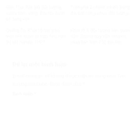
Cần Thơ: Bắt giữ đối tượng
Triệt phá 2 nhóm cá độ bóng
cướp tiệm vàng, thu hồi toàn
đá, bắt hàng chục đối tượng
bộ tang vật
Quảng Trị: Khởi tố hai giáo
Khởi tố 6 đối tượng liên quan
viên liên quan tố cáo tiêu cực
đến đường dây vận chuyển,
thi tốt nghiệp THPT
mua bán hơn 250 tấn lợn
bệnh
Để lại một bình luận
Email của bạn sẽ không được hiển thị công khai.
Các
trường bắt buộc được đánh dấu
*
Bình luận
*