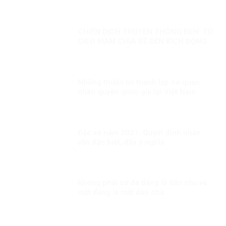
CHIẾN DỊCH TRUYỀN THÔNG ĐEN: TỪ
GIEO MẦM CHIA RẼ ĐẾN KÍCH ĐỘNG
BẠO LOẠN – ÂM MƯU CHỐNG PHÁ
CÓ HỆ THỐNG CỦA VIỆT TÂN VÀ
BĂNG ĐẢNG
Những thuận lợi thành lập cơ quan
nhân quyền quốc gia tại Việt Nam
Đặc xá năm 2021: Quyết định nhân
văn đặc biệt, đầy ý nghĩa
Không phải cứ đa đảng là dân chủ và
một đảng là mất dân chủ