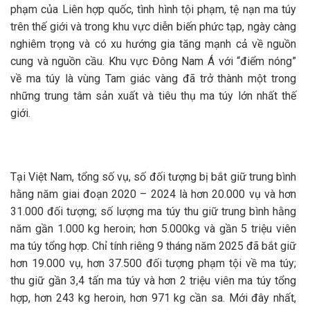
phạm của Liên hợp quốc, tình hình tội phạm, tệ nạn ma túy
trên thế giới và trong khu vực diễn biến phức tạp, ngày càng
nghiêm trọng và có xu hướng gia tăng mạnh cả về nguồn
cung và nguồn cầu. Khu vực Đông Nam Á với “điểm nóng”
về ma túy là vùng Tam giác vàng đã trở thành một trong
những trung tâm sản xuất và tiêu thụ ma túy lớn nhất thế
giới.
Tại Việt Nam, tổng số vụ, số đối tượng bị bắt giữ trung bình
hằng năm giai đoạn 2020 – 2024 là hơn 20.000 vụ và hơn
31.000 đối tượng; số lượng ma túy thu giữ trung bình hằng
năm gần 1.000 kg heroin; hơn 5.000kg và gần 5 triệu viên
ma túy tổng hợp. Chỉ tính riêng 9 tháng năm 2025 đã bắt giữ
hơn 19.000 vụ, hơn 37.500 đối tượng phạm tội về ma túy;
thu giữ gần 3,4 tấn ma túy và hơn 2 triệu viên ma túy tổng
hợp, hơn 243 kg heroin, hơn 971 kg cần sa. Mới đây nhất,