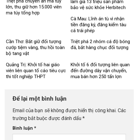
Triệt phá chuyên án ma túy
làm giả 13 triệu sản phẩm
lớn, thu giữ hơn 15.000 viên
bảo vệ sức khỏe Herbitech
ma túy tổng hợp
Cà Mau: Lĩnh án tù vì nhận
tiền đăng ký, đăng kiểm tàu
cá trái phép
Cần Thơ: Bắt giữ đối tượng
Triệt phá 2 nhóm cá độ bóng
cướp tiệm vàng, thu hồi toàn
đá, bắt hàng chục đối tượng
bộ tang vật
Quảng Trị: Khởi tố hai giáo
Khởi tố 6 đối tượng liên quan
viên liên quan tố cáo tiêu cực
đến đường dây vận chuyển,
thi tốt nghiệp THPT
mua bán hơn 250 tấn lợn
bệnh
Để lại một bình luận
Email của bạn sẽ không được hiển thị công khai.
Các
trường bắt buộc được đánh dấu
*
Bình luận
*