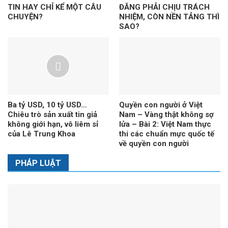
TIN HAY CHỈ KỂ MỘT CÂU
ĐĂNG PHẢI CHỊU TRÁCH
CHUYỆN?
NHIỆM, CÒN NỀN TẢNG THÌ
SAO?
Ba tỷ USD, 10 tỷ USD…
Quyền con người ở Việt
Chiêu trò sản xuất tin giả
Nam – Vàng thật không sợ
không giới hạn, vô liêm sỉ
lửa – Bài 2: Việt Nam thực
của Lê Trung Khoa
thi các chuẩn mực quốc tế
về quyền con người
PHÁP LUẬT