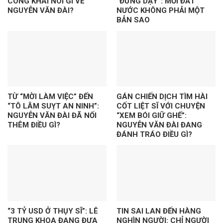
CÔNG KHAI NÓI GÌ VỀ
“ĐỨNG DẬY”: MỖI ĐẤT
NGUYỄN VĂN ĐÀI?
NƯỚC KHÔNG PHẢI MỘT
BẢN SAO
TỪ “MỜI LÀM VIỆC” ĐẾN
GÁN CHIẾN DỊCH TÌM HÀI
“TÔ LÂM SUỴT AN NINH”:
CỐT LIỆT SĨ VỚI CHUYỆN
NGUYỄN VĂN ĐÀI ĐÃ NỐI
“XEM BÓI GIỮ GHẾ”:
THÊM ĐIỀU GÌ?
NGUYỄN VĂN ĐÀI ĐANG
ĐÁNH TRÁO ĐIỀU GÌ?
“3 TỶ USD Ở THỤY SĨ”: LÊ
TIN SAI LAN ĐẾN HÀNG
TRUNG KHOA ĐANG ĐƯA
NGHÌN NGƯỜI: CHỈ NGƯỜI