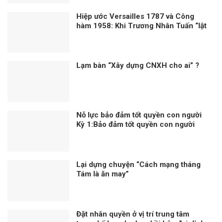
Hiệp ước Versailles 1787 và Công
hàm 1958: Khi Trương Nhân Tuấn “lật
sử” bằng suy diễn và đánh tráo khái
niệm
Lạm bàn “Xây dựng CNXH cho ai” ?
Nỗ lực bảo đảm tốt quyền con người
Kỳ 1:Bảo đảm tốt quyền con người
trong mọi hoàn cảnh
Lại dựng chuyện “Cách mạng tháng
Tám là ăn may”
Đặt nhân quyền ở vị trí trung tâm