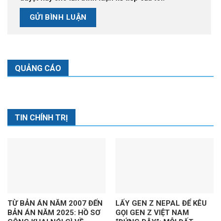
QUẢNG CÁO
TIN CHÍNH TRỊ
TỪ BẢN ÁN NĂM 2007 ĐẾN
LẤY GEN Z NEPAL ĐỂ KÊU
BẢN ÁN NĂM 2025: HỒ SƠ
GỌI GEN Z VIỆT NAM